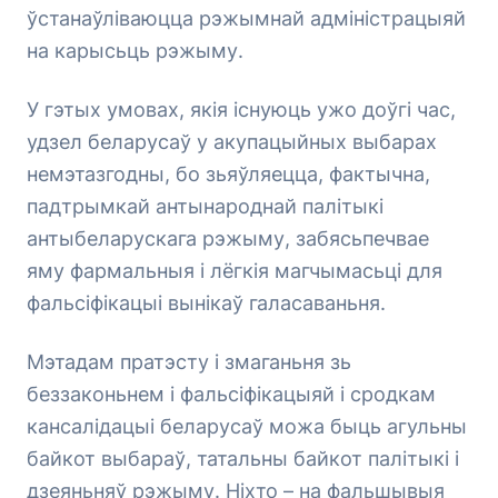
ўстанаўліваюцца рэжымнай адміністрацыяй
на карысьць рэжыму.
У гэтых умовах, якія існуюць ужо доўгі час,
удзел беларусаў у акупацыйных выбарах
немэтазгодны, бо зьяўляецца, фактычна,
падтрымкай антынароднай палітыкі
антыбеларускага рэжыму, забясьпечвае
яму фармальныя і лёгкія магчымасьці для
фальсіфікацыі вынікаў галасаваньня.
Мэтадам пратэсту і змаганьня зь
беззаконьнем і фальсіфікацыяй і сродкам
кансалідацыі беларусаў можа быць агульны
байкот выбараў, татальны байкот палітыкі і
дзеяньняў рэжыму. Ніхто – на фальшывыя