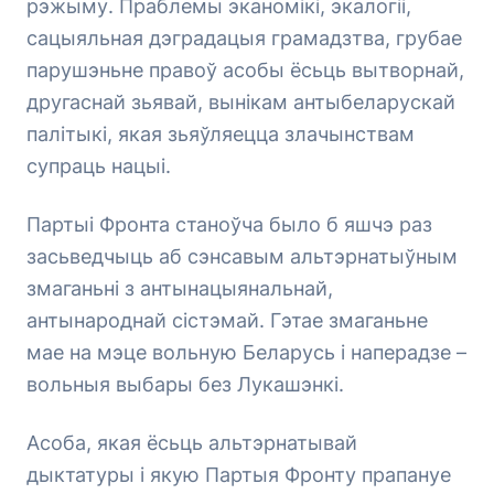
рэжыму. Праблемы эканомікі, экалогіі,
сацыяльная дэградацыя грамадзтва, грубае
парушэньне правоў асобы ёсьць вытворнай,
другаснай зьявай, вынікам антыбеларускай
палітыкі, якая зьяўляецца злачынствам
супраць нацыі.
Партыі Фронта станоўча было б яшчэ раз
засьведчыць аб сэнсавым альтэрнатыўным
змаганьні з антынацыянальнай,
антынароднай сістэмай. Гэтае змаганьне
мае на мэце вольную Беларусь і наперадзе –
вольныя выбары без Лукашэнкі.
Асоба, якая ёсьць альтэрнатывай
дыктатуры і якую Партыя Фронту прапануе