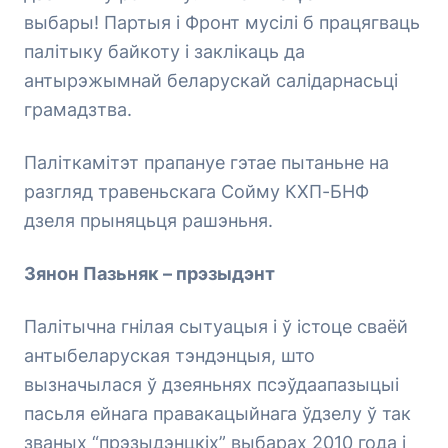
выбары! Партыя і Фронт мусілі б працягваць
палітыку байкоту і заклікаць да
антырэжымнай беларускай салідарнасьці
грамадзтва.
Паліткамітэт прапануе гэтае пытаньне на
разгляд травеньскага Сойму КХП-БНФ
дзеля прыняцьця рашэньня.
Зянон Пазьняк – прэзыдэнт
Палітычна гнілая сытуацыя і ў істоце сваёй
антыбеларуская тэндэнцыя, што
вызначылася ў дзеяньнях псэўдаапазыцыі
пасьля ейнага правакацыйнага ўдзелу ў так
званых “прэзыдэнцкіх” выбарах 2010 года і