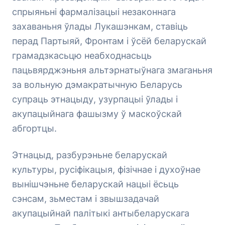
спрыяньні фармалізацыі незаконнага
захаваньня ўлады Лукашэнкам, ставіць
перад Партыяй, Фронтам і ўсёй беларускай
грамадзкасьцю неабходнасьць
пацьвярджэньня альтэрнатыўнага змаганьня
за вольную дэмакратычную Беларусь
супраць этнацыду, узурпацыі ўлады і
акупацыйнага фашызму ў маскоўскай
абгортцы.
Этнацыд, разбурэньне беларускай
культуры, русіфікацыя, фізічнае і духоўнае
вынішчэньне беларускай нацыі ёсьць
сэнсам, зьместам і звышзадачай
акупацыйнай палітыкі антыбеларускага