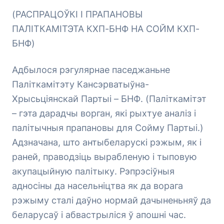
(РАСПРАЦОЎКІ І ПРАПАНОВЫ
ПАЛІТКАМІТЭТА КХП-БНФ НА СОЙМ КХП-
БНФ)
Адбылося рэгулярнае паседжаньне
Паліткамітэту Кансэрватыўна-
Хрысьціянскай Партыі – БНФ. (Паліткамітэт
– гэта дарадчы ворган, які рыхтуе аналіз і
палітычныя прапановы для Сойму Партыі.)
Адзначана, што антыбеларускі рэжым, як і
раней, праводзіць вырабленую і тыповую
акупацыйную палітыку. Рэпрэсіўныя
адносіны да насельніцтва як да ворага
рэжыму сталі даўно нормай дачыненьняў да
беларусаў і абвастрыліся ў апошні час.