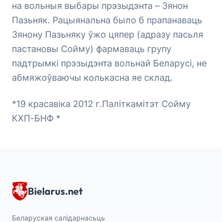
на вольныя выбары прэзыдэнта – Зянон
Пазьняк. Рацыянальна было б прапанаваць
Зянону Пазьняку ўжо цяпер (адразу пасьля
пастановы Сойму) фармаваць групу
падтрымкі прэзыдэнта вольнай Беларусі, не
абмяжоўваючы колькасна яе склад.
*19 красавіка 2012 г.Паліткамітэт Сойму
КХП-БНФ *
Bielarus.net
Беларуская салідарнасьць