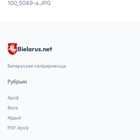
100_5049-a.JPG
Bielarus.net
Беларуская салідарнасьць
Рубрыкі
Архіў
Фота
Аўдыё
PDF Архіў