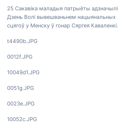
25 Сакавіка маладыя патрыёты адзначылі
Дзень Волі вывешваньнем нацыянальных
сцягоў у Менску ў гонар Сяргея Каваленкі.
t4490b.JPG
0012f.JPG
10049d1.JPG
0051g.JPG
0023e.JPG
10052c.JPG