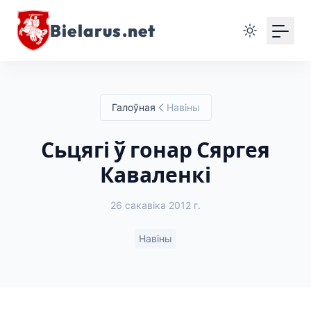
Bielarus.net
Галоўная
Навіны
Сьцягі ў гонар Сяргея
Каваленкі
26 сакавіка 2012 г.
Навіны