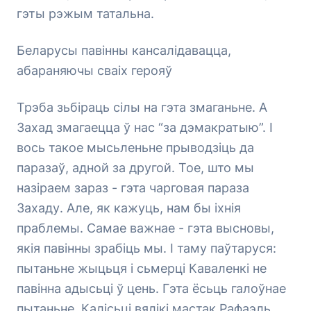
гэты рэжым татальна.
Беларусы павінны кансалідавацца,
абараняючы сваіх герояў
Трэба зьбіраць сілы на гэта змаганьне. А
Захад змагаецца ў нас “за дэмакратыю”. І
вось такое мысьленьне прыводзіць да
паразаў, адной за другой. Тое, што мы
назіраем зараз - гэта чарговая параза
Захаду. Але, як кажуць, нам бы іхнія
праблемы. Самае важнае - гэта высновы,
якія павінны зрабіць мы. І таму паўтаруся:
пытаньне жыцьця і сьмерці Каваленкі не
павінна адысьці ў цень. Гэта ёсьць галоўнае
пытаньне. Калісьці вялікі мастак Рафаэль