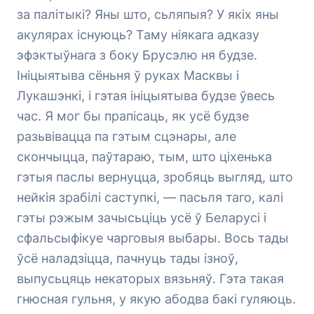
за палітыкі? Яны што, сьляпыя? У якіх яны
акулярах існуюць? Таму ніякага адказу
эфэктыўнага з боку Брусэлю ня будзе.
Ініцыятыва сёньня ў руках Масквы і
Лукашэнкі, і гэтая ініцыятыва будзе ўвесь
час. Я мог бы прапісаць, як усё будзе
разьвівацца па гэтым сцэнары, але
скончыцца, паўтараю, тым, што ціхенька
гэтыя паслы вернуцца, зробяць выгляд, што
нейкія зрабілі саступкі, — пасьля таго, калі
гэты рэжым зачысьціць усё ў Беларусі і
сфальсыфікуе чарговыя выбары. Вось тады
ўсё наладзіцца, пачнуць тады ізноў,
выпусьцяць некаторых вязьняў. Гэта такая
гнюсная гульня, у якую абодва бакі гуляюць.