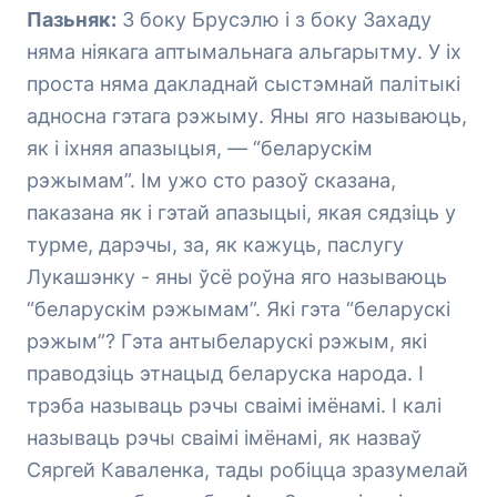
Пазьняк:
З боку Брусэлю і з боку Захаду
няма ніякага аптымальнага альгарытму. У іх
проста няма дакладнай сыстэмнай палітыкі
адносна гэтага рэжыму. Яны яго называюць,
як і іхняя апазыцыя, — “беларускім
рэжымам”. Ім ужо сто разоў сказана,
паказана як і гэтай апазыцыі, якая сядзіць у
турме, дарэчы, за, як кажуць, паслугу
Лукашэнку - яны ўсё роўна яго называюць
“беларускім рэжымам”. Які гэта “беларускі
рэжым”? Гэта антыбеларускі рэжым, які
праводзіць этнацыд беларуска народа. І
трэба называць рэчы сваімі імёнамі. І калі
называць рэчы сваімі імёнамі, як назваў
Сяргей Каваленка, тады робіцца зразумелай