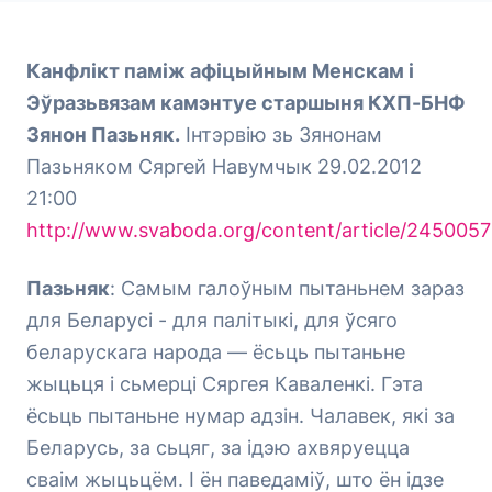
Канфлікт паміж афіцыйным Менскам і
Эўразьвязам камэнтуе старшыня КХП-БНФ
Зянон Пазьняк.
Інтэрвію зь Зянонам
Пазьняком Сяргей Навумчык 29.02.2012
21:00
http://www.svaboda.org/content/article/2450057
Пазьняк
: Самым галоўным пытаньнем зараз
для Беларусі - для палітыкі, для ўсяго
беларускага народа — ёсьць пытаньне
жыцьця і сьмерці Сяргея Каваленкі. Гэта
ёсьць пытаньне нумар адзін. Чалавек, які за
Беларусь, за сьцяг, за ідэю ахвяруецца
сваім жыцьцём. І ён паведаміў, што ён ідзе