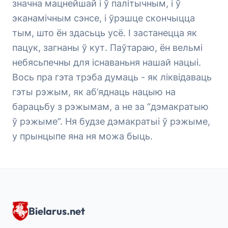
значна мацнейшай і ў палітычным, і ў
эканамічным сэнсе, і ўрэшце скончыцца
тым, што ён здасьць усё. І застанецца як
пацук, загнаны ў кут. Паўтараю, ён вельмі
небясьпечны для існаваньня нашай нацыі.
Вось пра гэта трэба думаць - як ліквідаваць
гэты рэжым, як аб’яднаць нацыю на
барацьбу з рэжымам, а не за “дэмакратыю
ў рэжыме”. Ня будзе дэмакратыі ў рэжыме,
у прынцыпе яна ня можа быць.
Bielarus.net