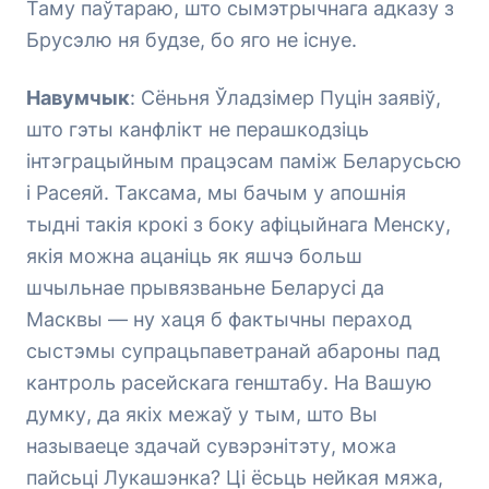
Таму паўтараю, што сымэтрычнага адказу з
Брусэлю ня будзе, бо яго не існуе.
Навумчык
: Сёньня Ўладзімер Пуцін заявіў,
што гэты канфлікт не перашкодзіць
інтэграцыйным працэсам паміж Беларусьсю
і Расеяй. Таксама, мы бачым у апошнія
тыдні такія крокі з боку афіцыйнага Менску,
якія можна ацаніць як яшчэ больш
шчыльнае прывязваньне Беларусі да
Масквы — ну хаця б фактычны пераход
сыстэмы супрацьпаветранай абароны пад
кантроль расейскага генштабу. На Вашую
думку, да якіх межаў у тым, што Вы
называеце здачай сувэрэнітэту, можа
пайсьці Лукашэнка? Ці ёсьць нейкая мяжа,