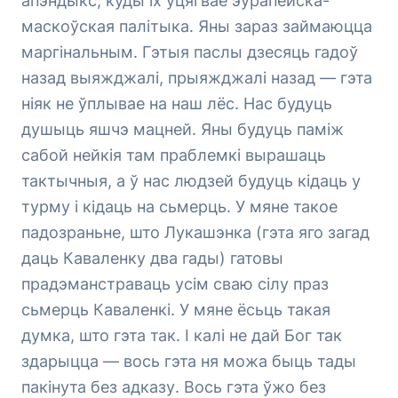
апэндыкс, куды іх уцягвае эўрапейска-
маскоўская палітыка. Яны зараз займаюцца
маргінальным. Гэтыя паслы дзесяць гадоў
назад выяжджалі, прыяжджалі назад — гэта
ніяк не ўплывае на наш лёс. Нас будуць
душыць яшчэ мацней. Яны будуць паміж
сабой нейкія там праблемкі вырашаць
тактычныя, а ў нас людзей будуць кідаць у
турму і кідаць на сьмерць. У мяне такое
падозраньне, што Лукашэнка (гэта яго загад
даць Каваленку два гады) гатовы
прадэманстраваць усім сваю сілу праз
сьмерць Каваленкі. У мяне ёсьць такая
думка, што гэта так. І калі не дай Бог так
здарыцца — вось гэта ня можа быць тады
пакінута без адказу. Вось гэта ўжо без