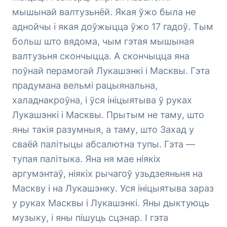
мышынай валтузьнёй. Якая ўжо была не
аднойчы і якая доўжыцца ўжо 17 гадоў. Тым
больш што вядома, чым гэтая мышыная
валтузьня скончыцца. А скончыцца яна
поўнай перамогай Лукашэнкі і Масквы. Гэта
прадумана вельмі рацыянальна,
халаднакроўна, і ўся ініцыятыва ў руках
Лукашэнкі і Масквы. Прытым не таму, што
яны такія разумныя, а таму, што Захад у
сваёй палітыцы абсалютна тупы. Гэта —
тупая палітыка. Яна ня мае ніякіх
аргумэнтаў, ніякіх рычагоў узьдзеяньня на
Маскву і на Лукашэнку. Уся ініцыятыва зараз
у руках Масквы і Лукашэнкі. Яны дыктуюць
музыку, і яны пішуць сцэнар. І гэта