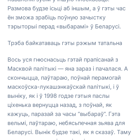
Размова будзе ісьці аб іншым, а ў гэты час
ён зможа зрабіць поўную зачыстку
тэрыторыі перад «выбарамі» ў Беларусі.
Трэба байкатаваць гэты рэжым татальна
Вось уся гнюснасьць гэтай прапісанай з
Масквой палітыкі — яна зараз і пачалася. А
скончыцца, паўтараю, поўнай перамогай
маскоўска-лукашэнкаўскай палітыкі, і ў
выніку, як і ў 1998 годзе гэтыя паслы
ціхенька вернуцца назад, з поўнай, як
кажуць, паразай за часы “выбараў”. Гэта
вельмі, паўтараю, небясьпечная зьява для
Беларусі. Вынік будзе такі, як я сказаў. Таму