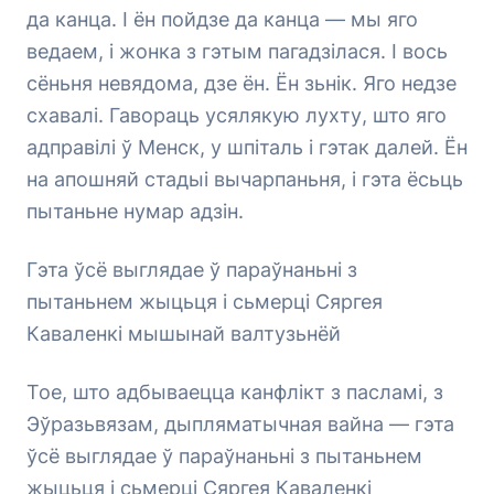
да канца. І ён пойдзе да канца — мы яго
ведаем, і жонка з гэтым пагадзілася. І вось
сёньня невядома, дзе ён. Ён зьнік. Яго недзе
схавалі. Гавораць усялякую лухту, што яго
адправілі ў Менск, у шпіталь і гэтак далей. Ён
на апошняй стадыі вычарпаньня, і гэта ёсьць
пытаньне нумар адзін.
Гэта ўсё выглядае ў параўнаньні з
пытаньнем жыцьця і сьмерці Сяргея
Каваленкі мышынай валтузьнёй
Тое, што адбываецца канфлікт з пасламі, з
Эўразьвязам, дыпляматычная вайна — гэта
ўсё выглядае ў параўнаньні з пытаньнем
жыцьця і сьмерці Сяргея Каваленкі