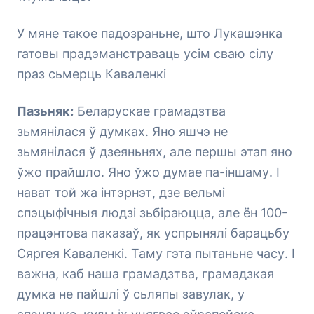
У мяне такое падозраньне, што Лукашэнка
гатовы прадэманстраваць усім сваю сілу
праз сьмерць Каваленкі
Пазьняк:
Беларускае грамадзтва
зьмянілася ў думках. Яно яшчэ не
зьмянілася ў дзеяньнях, але першы этап яно
ўжо прайшло. Яно ўжо думае па-іншаму. І
нават той жа інтэрнэт, дзе вельмі
спэцыфічныя людзі зьбіраюцца, але ён 100-
працэнтова паказаў, як успрынялі барацьбу
Сяргея Каваленкі. Таму гэта пытаньне часу. І
важна, каб наша грамадзтва, грамадзкая
думка не пайшлі ў сьляпы завулак, у