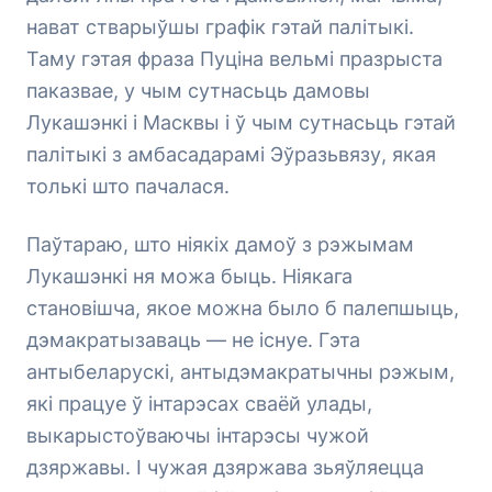
нават стварыўшы графік гэтай палітыкі.
Таму гэтая фраза Пуціна вельмі празрыста
паказвае, у чым сутнасьць дамовы
Лукашэнкі і Масквы і ў чым сутнасьць гэтай
палітыкі з амбасадарамі Эўразьвязу, якая
толькі што пачалася.
Паўтараю, што ніякіх дамоў з рэжымам
Лукашэнкі ня можа быць. Ніякага
становішча, якое можна было б палепшыць,
дэмакратызаваць — не існуе. Гэта
антыбеларускі, антыдэмакратычны рэжым,
які працуе ў інтарэсах сваёй улады,
выкарыстоўваючы інтарэсы чужой
дзяржавы. І чужая дзяржава зьяўляецца