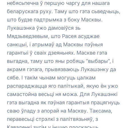
небясьпечна ў першую чаргу для нашага
беларускага руху. Таму што гэта сьведчыць,
што будзе падтрымка з боку Масквы.
Лукашэнка ўжо дамовіўся зь
Мядзьведзевым, што Расея асуджае
санкцыі, і атрымаў ад Масквы пэўныя
гарантыі ў сваіх дзеяньнях. Маскве гэта
выгадна, таму што яны робяць “выбары”, і
акрамя гэтага, прывязваюць Лукашэнку да
сябе. І такім чынам могуць цалкам
распараджацца яго палітыкай, якую ён ужо
самастойна весьці ня можа. Для Лукашэнкі
гэта выгадна як пэўная гарантыя працягнуць
сваю ўладу з апорай на Маскву. Таксама,
перавесьці стрэлкі з палітвязьняў, з
Каваленкі зусім у іншую плоскасьць.