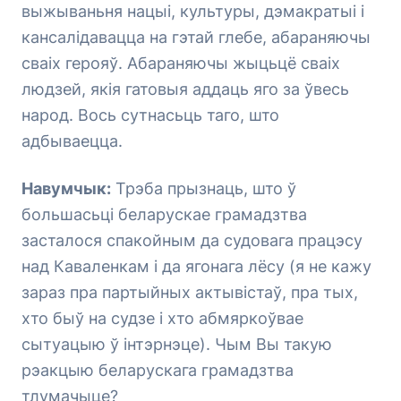
выжываньня нацыі, культуры, дэмакратыі і
кансалідавацца на гэтай глебе, абараняючы
сваіх герояў. Абараняючы жыцьцё сваіх
людзей, якія гатовыя аддаць яго за ўвесь
народ. Вось сутнасьць таго, што
адбываецца.
Навумчык:
Трэба прызнаць, што ў
большасьці беларускае грамадзтва
засталося спакойным да судовага працэсу
над Каваленкам і да ягонага лёсу (я не кажу
зараз пра партыйных актывістаў, пра тых,
хто быў на судзе і хто абмяркоўвае
сытуацыю ў інтэрнэце). Чым Вы такую
рэакцыю беларускага грамадзтва
тлумачыце?