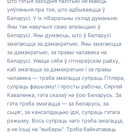
што гэтыя заходнія палітыкі ня маюць
уяўленьня пра тое, што адбываецца ў
Беларусі. У іх лібэральны склад думаньня.
Яны так навучылі сваю апазыцыю ў
Беларусі. Яны думаюць, што ў Беларусі
змагаюцца за дэмакратыю. Яны змагаюцца
за дэмакратыю, за правы чалавека на
Беларусі. Уявіце сябе ў гітлераўскім райху,
каб змагацца за дэмакратыю і за правы
чалавека — трэба змагацца супраць Гітлера,
супраць фашызму! І просты рабочы, Сяргей
Каваленка, гэта сказаў на ўсю Беларусь. За
гэта трэба змагацца — за Беларусь, за
сьцяг, за кансалідацыю ідэі, супраць гэтага
рэжыму. Вось супраць чаго трэба змагацца,
а не ісьці на “выбары”. Трэба байкатаваць