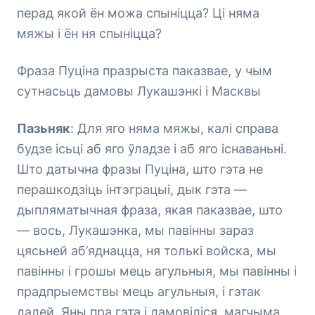
перад якой ён можа спыніцца? Ці няма
мяжы і ён ня спыніцца?
Фраза Пуціна празрыста паказвае, у чым
сутнасьць дамовы Лукашэнкі і Масквы
Пазьняк
: Для яго няма мяжы, калі справа
будзе ісьці аб яго ўладзе і аб яго існаваньні.
Што датычна фразы Пуціна, што гэта не
перашкодзіць інтэграцыі, дык гэта —
дыпляматычная фраза, якая паказвае, што
— вось, Лукашэнка, мы павінны зараз
цясьней аб’яднацца, ня толькі войска, мы
павінны і грошы мець агульныя, мы павінны і
прадпрыемствы мець агульныя, і гэтак
далей. Яны пра гэта і дамовіліся, магчыма,