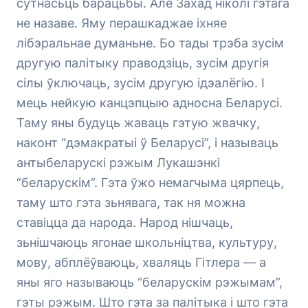
сутнасьць барацьбы. Але Захад ніколі гэтага
не назаве. Яму перашкаджае іхняе
лібэральнае думаньне. Бо тады трэба зусім
другую палітыку праводзіць, зусім другія
сілы ўключаць, зусім другую ідэалёгію. І
мець нейкую канцэпцыю адносна Беларусі.
Таму яны будуць жаваць гэтую жвачку,
наконт “дэмакратыі ў Беларусі”, і называць
антыбеларускі рэжым Лукашэнкі
“беларускім”. Гэта ўжо немагчыма цярпець,
таму што гэта зьнявага, так ня можна
ставіцца да народа. Народ нішчаць,
зьнішчаюць ягонае школьніцтва, культуру,
мову, абплёўваюць, хваляць Гітлера — а
яны яго называюць “беларускім рэжымам”,
гэты рэжым. Што гэта за палітыка і што гэта