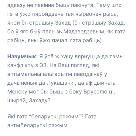
адказу не павінна быць пакінута. Таму што
гэта ўжо пяройдзена тая чырвоная рыса,
якой ён страшыў Захад (ён страшыў Захад,
бо ў яго быў плян зь Мядзведзевым, як гэта
рабіць, яны ўжо пачалі гэта рабіць).
Навумчык:
Я ўсё ж хачу вярнуцца да тэмы
канфлікту з ЭЗ. На Ваш погляд, які
аптымальны альгарытм паводзінаў у
дачыненьні да Лукашэнкі, да афіцыйнага
Менску мог бы быць з боку Брусэлю ці,
шырэй, Захаду?
Які гэта “беларускі рэжым”? Гэта
антыбеларускі рэжым