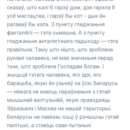
сказаў, што калі б гарэў дом, дзе гарэла б
усё мастацтва, і гарэў бы кот - дык ён
ратаваў бы ката. З пункту гледжаньня
факталёгіі — гэта сьмешна. А з пункту
гледжаньня анталягічнага падыходу — гэта
правільна. Таму што нішто, што зроблена
рукамі чалавека, ня мае значэньня перад
тым, што зроблена Госпадам Богам. І
жыцьцё гэтага чалавека, яго ідэі, яго
барацьба, якую ён узьняў на ўсю Беларусь
— ніякага ня маюць параўнаньня з гэтай
мышынай валтузьнёй, якую праводзяць
Эўразьвяз і Масква на нашай тэрыторыі.
Беларусы не павінны ісьці ў рэчышчы гэтай
палітыкі, а ставіць свае пытаньні