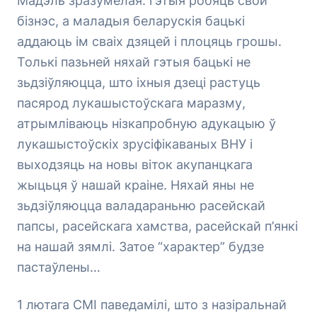
Мадэль зразумелая: гэтыя робяць свой
бізнэс, а маладыя беларускія бацькі
аддаюць ім сваіх дзяцей і плоцяць грошы.
Толькі пазьней няхай гэтыя бацькі не
зьдзіўляюцца, што іхныя дзеці растуць
пасярод лукашыстоўскага маразму,
атрымліваюць нізкапробную адукацыю ў
лукашыстоўскіх зрусіфікаваных ВНУ і
выходзяць на новы віток акупанцкага
жыцьця ў нашай краіне. Няхай яны не
зьдзіўляюцца валадараньню расейскай
папсы, расейскага хамства, расейскай п’янкі
на нашай зямлі. Затое “характер” будзе
пастаўлены…
1 лютага СМІ паведамілі, што з назіральнай