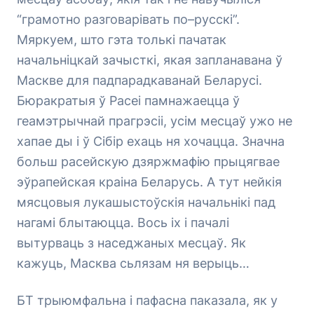
“грамотно разговарівать по–русскі”.
Мяркуем, што гэта толькі пачатак
начальніцкай зачысткі, якая запланавана ў
Маскве для падпарадкаванай Беларусі.
Бюракратыя ў Расеі памнажаецца ў
геамэтрычнай прагрэсіі, усім месцаў ужо не
хапае ды і ў Сібір ехаць ня хочацца. Значна
больш расейскую дзяржмафію прыцягвае
эўрапейская краіна Беларусь. А тут нейкія
мясцовыя лукашыстоўскія начальнікі пад
нагамі блытаюцца. Вось іх і пачалі
вытурваць з наседжаных месцаў. Як
кажуць, Масква сьлязам ня верыць…
БТ трыюмфальна і пафасна паказала, як у