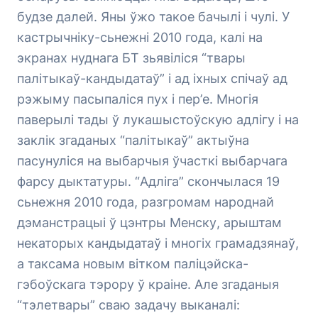
будзе далей. Яны ўжо такое бачылі і чулі. У
кастрычніку-сьнежні 2010 года, калі на
экранах нуднага БТ зьявіліся “твары
палітыкаў-кандыдатаў” і ад іхных спічаў ад
рэжыму пасыпаліся пух і пер’е. Многія
паверылі тады ў лукашыстоўскую адлігу і на
заклік згаданых “палітыкаў” актыўна
пасунуліся на выбарчыя ўчасткі выбарчага
фарсу дыктатуры. “Адліга” скончылася 19
сьнежня 2010 года, разгромам народнай
дэманстрацыі ў цэнтры Менску, арыштам
некаторых кандыдатаў і многіх грамадзянаў,
а таксама новым вітком паліцэйска-
гэбоўскага тэрору ў краіне. Але згаданыя
“тэлетвары” сваю задачу выканалі: