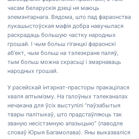
часам беларускія дзеці ня маюць
элемэнтарнага. Вядома, што пад фараонства
лукашыстоўская мафія добра навучылася
раскрадаць большую частку народных
грошай. І чым больш гіганцкі фараонскі
аб’ект, чым больш на тэлеэкране паляў,
тым больш можна скрасьці і змарнаваць
народных грошай.
У расейскай інтэрнэт-прасторы пракацілася
хваля аптымізму. На галоўных тэлеканалах
нечакана для ўсіх выступілі “паўзабытыя
твары палітыкаў, што прадстаўляюць так
званую несістэмную апазыцыю” (паводле
словаў Юрыя Багамолава). Яны выказваліся