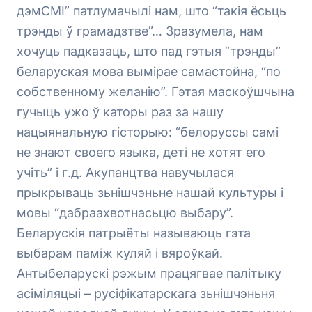
дэмСМІ” патлумачылі нам, што “такія ёсьць
трэнды ў грамадзтве”… Зразумела, нам
хочуць падказаць, што пад гэтыя “трэнды”
беларуская мова вымірае самастойна, “по
собственному желанію”. Гэтая маскоўшчына
гучыць ужо ў каторы раз за нашу
нацыянальную гісторыю: “белоруссы самі
не знают своего языка, деті не хотят его
учіть” і г.д. Акупанцтва навучылася
прыкрываць зьнішчэньне нашай культуры і
мовы “дабраахвотнасьцю выбару”.
Беларускія патрыёты называюць гэта
выбарам паміж куляй і вяроўкай.
Антыбеларускі рэжым працягвае палітыку
асіміляцыі – русіфікатарскага зьнішчэньня