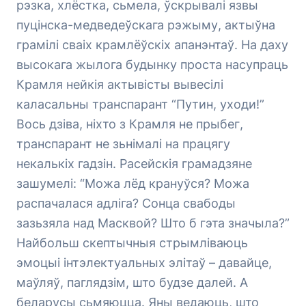
рэзка, хлёстка, сьмела, ўскрывалі язвы
пуцінска-медведеўскага рэжыму, актыўна
грамілі сваіх крамлёўскіх апанэнтаў. На даху
высокага жылога будынку проста насупраць
Крамля нейкія актывісты вывесілі
каласальны транспарант “Путин, уходи!”
Вось дзіва, ніхто з Крамля не прыбег,
транспарант не зьнімалі на працягу
некалькіх гадзін. Расейскія грамадзяне
зашумелі: “Можа лёд крануўся? Можа
распачалася адліга? Сонца свабоды
зазьзяла над Масквой? Што б гэта значыла?”
Найбольш скептычныя стрымліваюць
эмоцыі інтэлектуальных элітаў – давайце,
маўляў, паглядзім, што будзе далей. А
беларусы сьмяюцца. Яны ведаюць, што