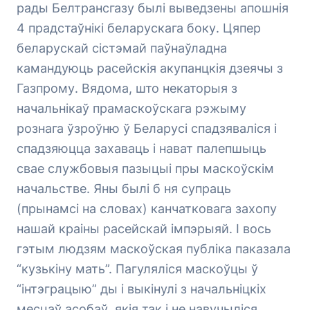
рады Белтрансгазу былі выведзены апошнія
4 прадстаўнікі беларускага боку. Цяпер
беларускай сістэмай паўнаўладна
камандуюць расейскія акупанцкія дзеячы з
Газпрому. Вядома, што некаторыя з
начальнікаў прамаскоўскага рэжыму
рознага ўзроўню ў Беларусі спадзяваліся і
спадзяюцца захаваць і нават палепшыць
свае службовыя пазыцыі пры маскоўскім
начальстве. Яны былі б ня супраць
(прынамсі на словах) канчатковага захопу
нашай краіны расейскай імпэрыяй. І вось
гэтым людзям маскоўская публіка паказала
“кузькіну мать”. Пагуляліся маскоўцы ў
“інтэграцыю” ды і выкінулі з начальніцкіх
месцаў асобаў, якія так і не навучыліся