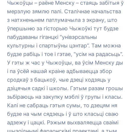
Чыжоўцы – раёне Менску – стаяць забітыя ў
мерзлую зямлю палі. Сталічнае начальства
з натхненьнем патлумачыла з экрану, што
ўпершыню за гісторыю Чыжоўкі тут будзе
пабудаваны гіганцкі “унівэрсальны
культурны і спартыўны цэнтар”. Там можна
будзе рабіць і тое і гэтае, “усім на радасьць”.
У гэты ж час у Чыжоўцы, ва ўсім Менску ды
і па ўсёй нашай краіне адбываецца збор
сродкаў з бацькоў, чые дзеці ходзяць у
дзіцячыя садкі і школы. Гэтым разам грошы
зьбіраюць на закупку мэблі ў групы і класы.
Калі не сабраць гэтыя сумы, то дзецям ня
будзе на чым сядзець і ў што класьці сваю
адзежу і цацкі. Рэжым выхваляецца сваімі
шызоіднымі фараонскімі праектамі, а тым