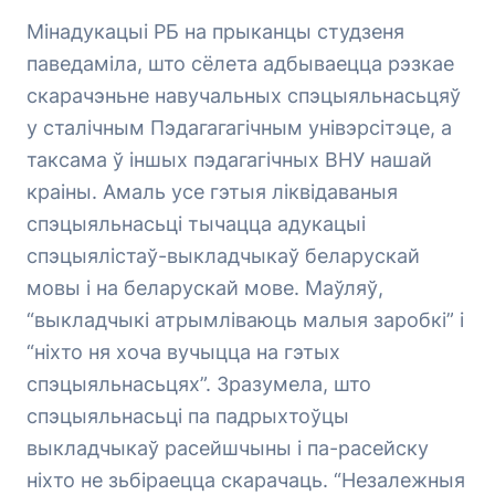
Мінадукацыі РБ на прыканцы студзеня
паведаміла, што сёлета адбываецца рэзкае
скарачэньне навучальных спэцыяльнасьцяў
у сталічным Пэдагагагічным унівэрсітэце, а
таксама ў іншых пэдагагічных ВНУ нашай
краіны. Амаль усе гэтыя ліквідаваныя
спэцыяльнасьці тычацца адукацыі
спэцыялістаў-выкладчыкаў беларускай
мовы і на беларускай мове. Маўляў,
“выкладчыкі атрымліваюць малыя заробкі” і
“ніхто ня хоча вучыцца на гэтых
спэцыяльнасьцях”. Зразумела, што
спэцыяльнасьці па падрыхтоўцы
выкладчыкаў расейшчыны і па-расейску
ніхто не зьбіраецца скарачаць. “Незалежныя