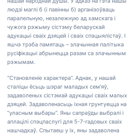
нашай народнай душы. У адказ на гэта нашы
людзі маглі б (і павінны б) арганізоўваць
паралельную, незалежную ад хамскага і
чужога рэжыму сістэму беларускай
адукацыі сваіх дзяцей і сваіх спэцыялістаў. І
яшчэ трэба памятаць – злачынная палітыка
русіфікацыі абрынецца разам са злачынным
рэжымам.
“Становленіе характера”. Аднак, у нашай
сталіцы ёсьць шэраг маладых сем’яў,
задаволеных сістэмай адукацыі сваіх малых
дзяцей. Задаволенасьць іхная грунтуецца на
“уласным выбары”. Яны сапраўды выбралі і
аплацілі спэцпаслугі для 5-7-гадовых сваіх
нашчадкаў. Спытаеш у іх, яны задаволена