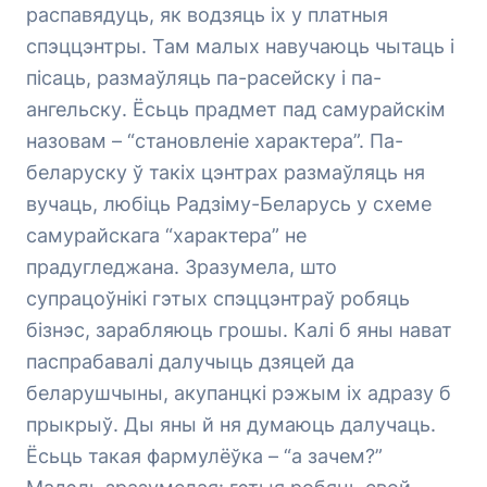
распавядуць, як водзяць іх у платныя
спэццэнтры. Там малых навучаюць чытаць і
пісаць, размаўляць па-расейску і па-
ангельску. Ёсьць прадмет пад самурайскім
назовам – “становленіе характера”. Па-
беларуску ў такіх цэнтрах размаўляць ня
вучаць, любіць Радзіму-Беларусь у схеме
самурайскага “характера” не
прадугледжана. Зразумела, што
супрацоўнікі гэтых спэццэнтраў робяць
бізнэс, зарабляюць грошы. Калі б яны нават
паспрабавалі далучыць дзяцей да
беларушчыны, акупанцкі рэжым іх адразу б
прыкрыў. Ды яны й ня думаюць далучаць.
Ёсьць такая фармулёўка – “а зачем?”