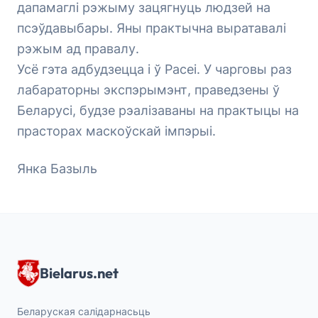
дапамаглі рэжыму зацягнуць людзей на
псэўдавыбары. Яны практычна выратавалі
рэжым ад правалу.
Усё гэта адбудзецца і ў Расеі. У чарговы раз
лабараторны экспэрымэнт, праведзены ў
Беларусі, будзе рэалізаваны на практыцы на
прасторах маскоўскай імпэрыі.
Янка Базыль
Bielarus.net
Беларуская салідарнасьць