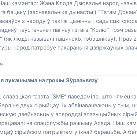
 Наш камэнтар: Жана Клода Дзювалье народ назыв
ага бацьку (заснавальніка дынастыі) “Татам Дока
ваўся з народу ў такі ж цынічны і садысцкі спосаб
адняў паўстаньне і пагнаў гэтага “Колю” прэч раз
 (як людзі называлі гаіцянскіх гэбэшнікаў). Праз 
туры народ патрабуе пакараньня дзяржаўных зла
ч
я лукашызма на грошы Эўразьвязу
г. славацкая газэта “SME” паведаміла, што нямецка
ерліне двух сірыйцаў. Іх абвінавачваюць у тым, 
ёнскую дзейнасьць у асяроддзі апазыцыйных сірый
 працавалі на спэцслужбы рэжыму Асада. Наш кам
мцаў сірыйскім патрыётам у іхнай барацьбе. А б