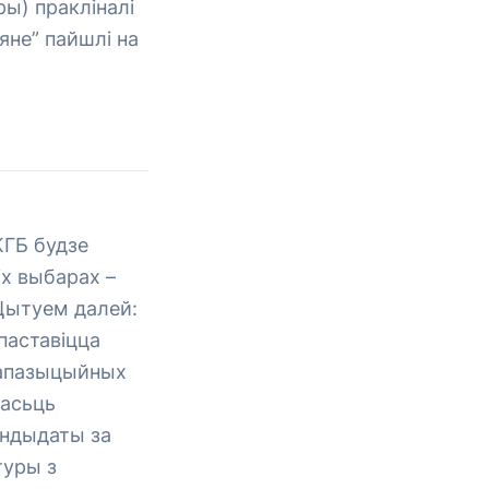
ры) пракліналі
яне” пайшлі на
 КГБ будзе
іх выбарах –
 Цытуем далей:
паставіцца
 апазыцыйных
масьць
андыдаты за
туры з