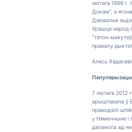
лютага 1986 г.
Докам”, а ягон
Дзювалье зьдзек
Урэшце народ п
“татон-макутаў”
правалу дыкта
Алесь Хадасеві
Папулярызацы
7 лютага 2012 
арыштавала ў Б
праводзілі шпі
у Нямеччыне і
дапамога ад не