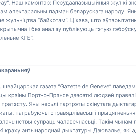
саў”. Наш камэнтар: Псэўдаапазыцыйныя жулікі з
ам электаральны падман беларускага народу. Ян
е жульніцтва “байкотам”. Цікава, што аўтарытэтн
екрытычна і без аналізу публікуюць гэтую гэбоўск
леньне КГБ”.
акараньняў
г. швайцарская газэта “Gazette de Geneve” паведам
аліцы краіны Порт-о-Прэнсе дзясяткі людзей правялі
пратэсту. Яны несьлі партрэты скінутага дыктат
каты, патрабуючы справядлівасьці і прыцягненьн
 злачынствы супраць чалавечнасьці. Такім чынам г
кі краху антынароднай дыктатуры Дзювалье, які 