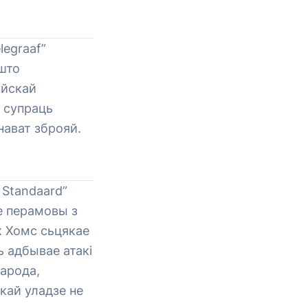
legraaf”
 што
ыйскай
а супраць
нават зброяй.
 Standaard”
зе перамовы з
к Хомс сьцякае
 адбывае атакі
арода,
кай уладзе не