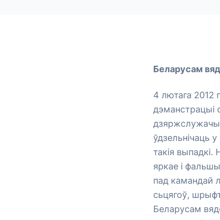
Беларусам вяд
4 лютага 2012 
дэманстрацыі су
дзяржслужачых
ўдзельнічаць у
такія выпадкі.
яркае і фальшы
пад камандай 
сьцягоў, шрыф
Беларусам вядо