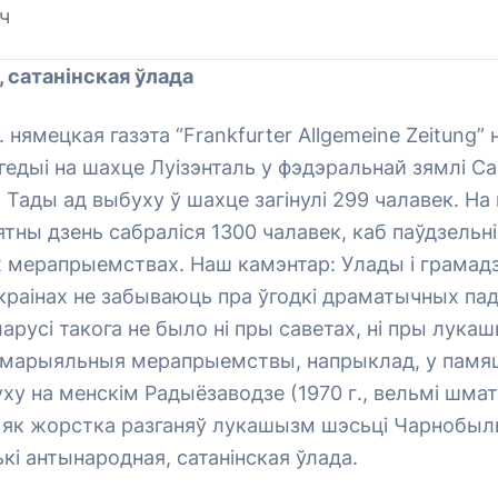
ч
 сатанінская ўлада
. нямецкая газэта “Frankfurter Allgemeine Zeitung” 
агедыі на шахце Луізэнталь у фэдэральнай зямлі С
). Тады ад выбуху ў шахце загінулі 299 чалавек. Н
ятны дзень сабраліся 1300 чалавек, каб паўдзельні
мерапрыемствах. Наш камэнтар: Улады і грамадз
краінах не забываюць пра ўгодкі драматычных пад
арусі такога не было ні пры саветах, ні пры лукаш
эмарыяльныя мерапрыемствы, напрыклад, у памя
ху на менскім Радыёзаводзе (1970 г., вельмі шмат
 як жорстка разганяў лукашызм шэсьці Чарнобыл
ькі антынародная, сатанінская ўлада.