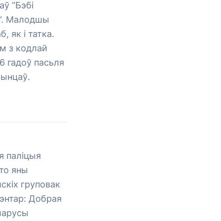
аў “Бэбі
м”. Малодшы
, як і татка.
ам з кодлай
26 гадоў пасьля
чынцаў.
я паліцыя
што яны
скіх груповак
энтар: Добрая
еларусы