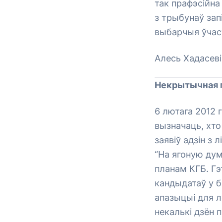
так прафэсійна 
з трыбунаў зап
выбарчыя ўчаст
Алесь Хадасеві
Некрытычная 
6 лютага 2012 г
вызначаць, хто
заявіў адзін з
“На ягоную дум
планам КГБ. Г
кандыдатаў у 
апазыцыі для л
некалькі дзён 