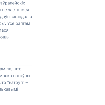
 эўрапейскіх
м не засталося
даўні скандал з
ь”. Усе раптам
лася
грошы
даміла, што
амаска натоўпы
што “натоўп” –
лькавымі