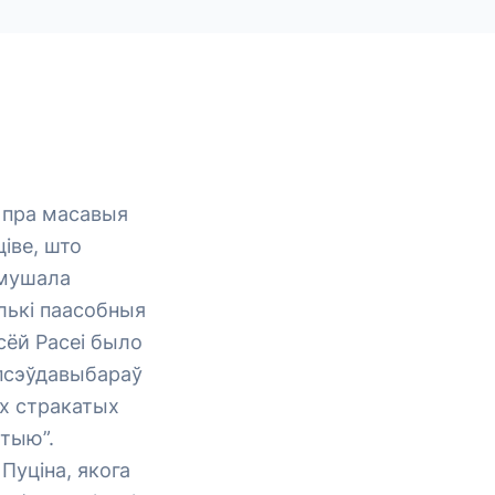
ы пра масавыя
ціве, што
ымушала
олькі паасобныя
сёй Расеі было
 псэўдавыбараў
х стракатых
тыю”.
Пуціна, якога