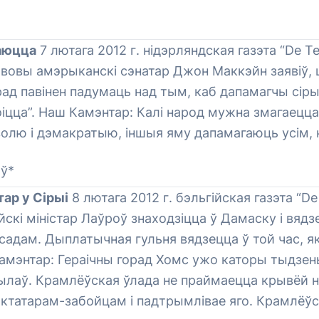
аюцца
7 лютага 2012 г. нідэрляндская газэта “De Te
ывовы амэрыканскі сэнатар Джон Маккэйн заявіў,
ад павінен падумаць над тым, каб дапамагчы сір
іцца”. Наш Камэнтар: Калі народ мужна змагаецц
олю і дэмакратыю, іншыя яму дапамагаюць усім, 
ў*
тар у Сірыі
8 лютага 2012 г. бэльгійская газэта “De
ейскі міністар Лаўроў знаходзіцца ў Дамаску і вяд
адам. Дыплатычная гульня вядзецца ў той час, я
амэнтар: Гераічны горад Хомс ужо каторы тыдзень
лаў. Крамлёўская ўлада не праймаецца крывёй н
ктатарам-забойцам і падтрымлівае яго. Крамлёўс