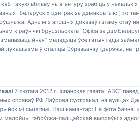
каб такую аблаву на агентуру зрабіць у некалькіх
званых “беларускіх цэнтрах за дэмакратыю”, то та
соўшчыка. Адным з апошніх доказаў гэтаму стаў ня
ем кіраўнічкі брусэльскага “Офіса за дэмБеларус
дэмапазыцыйная” маладзіца ўсе гэтыя гады займа
й лукашызма ў сталіцы Эўразьвязу (дарэчы, на 
ткалі
7 лютага 2012 г. іспанская газэта “АВС” паве
ных справаў РФ Лаўрова сустракалі на вуліцах Д
сірыйскімі сьцягамі. Наш камэнтар: На фота бачна, 
ым малойцы гэбоўска-паліцэйскай выпраўкі з адно