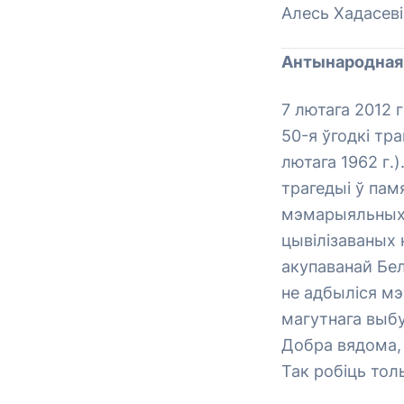
Алесь Хадасеві
Антынародная,
7 лютага 2012 г
50-я ўгодкі тр
лютага 1962 г.
трагедыі ў пам
мэмарыяльных 
цывілізаваных 
акупаванай Бел
не адбыліся м
магутнага выбу
Добра вядома,
Так робіць тол