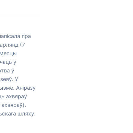
напісала пра
аарлянд (7
а месцы
чаць у
тва ў
зеяў. У
ызме. Аніразу
ць ахвяраў
 ахвяраў).
ьскага шляху.