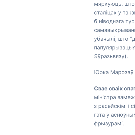
мяркуюць, што 
сталіцах у так
б ніводнага ту
самавыкрываньн
убачылі, што “
папулярызацыя
Эўразьвязу).
Юрка Марозаў
Свае сваіх спа
міністра замеж
з расейскімі і 
гэта ў асноўн
фрызурамі.