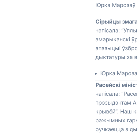
Юрка Марозаў
Сірыйцы змаг
напісала: “Упл
амэрыканскі ўр
апазыцыі ўзбро
дыктатуры за в
Юрка Мароза
Расейскі мініс
напісала: “Рас
прэзыдэнтам Ас
крывёй”. Наш к
рэжымных гары
ручкаецца з ды