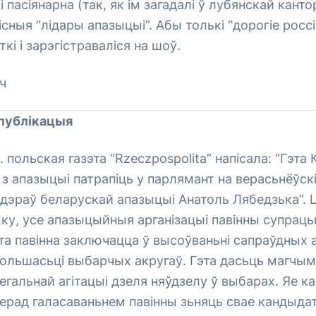
і пасіянарна (так, як ім загадалі ў лубянскай канто
існыя “лідары апазыцыі”. Абы толькі “дорогіе россі
кі і зарэгістраваліся на шоў.
ч
публікацыя
. польская газэта “Rzeczpospolita” напісала: “Гэта
 з апазыцыі патрапіць у парлямант на верасьнёўск
 лідэраў беларускай апазыцыі Анатоль Лябедзька”.
ку, усе апазыцыйныя арганізацыі павінны супраць
эта павінна заключацца ў высоўваньні сапраўдных
большасьці выбарчых акругаў. Гэта дасьць магчы
егальнай агітацыі дзеля няўдзелу ў выбарах. Яе к
перад галасаваньнем павінны зьняць свае кандыда