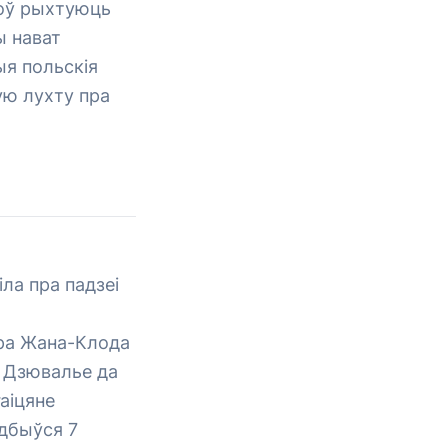
ноў рыхтуюць
ы нават
ыя польскія
ую лухту пра
іла пра падзеі
ара Жана-Клода
я Дзювалье да
аіцяне
адбыўся 7