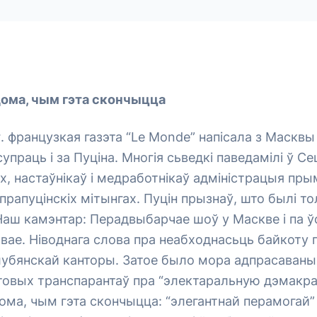
ома, чым гэта скончыцца
г. французкая газэта “Le Monde” напісала з Маскв
праць і за Пуціна. Многія сьведкі паведамілі ў Се
, настаўнікаў і медработнікаў адміністрацыя пр
 прапуцінскіх мітынгах. Пуцін прызнаў, што былі т
 Наш камэнтар: Перадвыбарчае шоў у Маскве і па ў
вае. Ніводнага слова пра неабходнасьць байкоту
лубянскай канторы. Затое было мора адпрасаваны
товых транспарантаў пра “электаральную дэмакра
ма, чым гэта скончыцца: “элегантнай перамогай” 