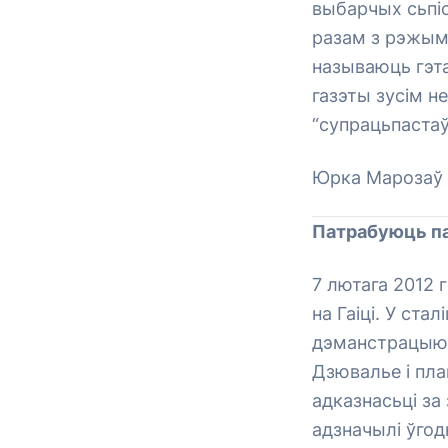
выбарчых сьпі
разам з рэжым
называюць гэта
газэты зусім н
“супрацьпастаў
Юрка Марозаў
Патрабуюць п
7 лютага 2012 
на Гаіці. У ст
дэманстрацыю 
Дзювалье і пла
адказнасьці за
адзначылі ўгод