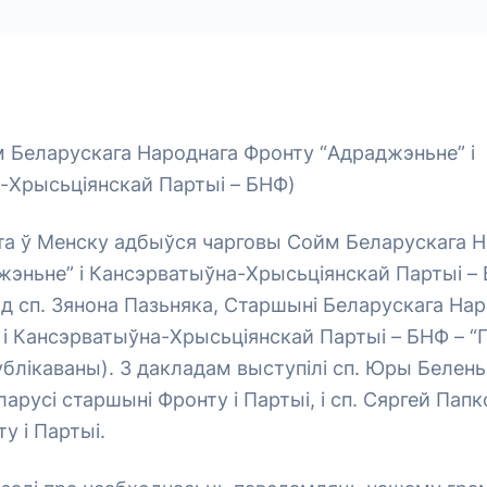
 Беларускага Народнага Фронту “Адраджэньне” і
-Хрысьціянскай Партыі – БНФ)
ета ў Менску адбыўся чарговы Сойм Беларускага 
жэньне” і Кансэрватыўна-Хрысьціянскай Партыі –
д сп. Зянона Пазьняка, Старшыні Беларускага На
і Кансэрватыўна-Хрысьціянскай Партыі – БНФ – “
блікаваны). З дакладам выступілі сп. Юры Белень
ларусі старшыні Фронту і Партыі, і сп. Сяргей Папк
у і Партыі.