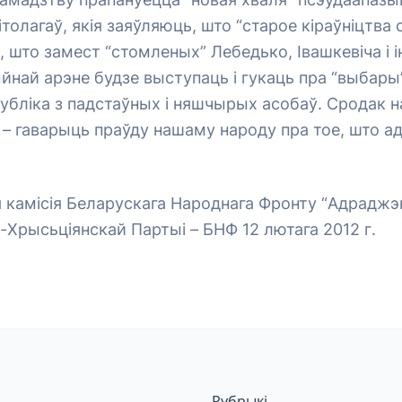
ітолагаў, якія заяўляюць, што “старое кіраўніцтва с
, што замест “стомленых” Лебедько, Івашкевіча і 
най арэне будзе выступаць і гукаць пра “выбары”
бліка з падстаўных і няшчырых асобаў. Сродак на
– гаварыць праўду нашаму народу пра тое, што а
камісія Беларускага Народнага Фронту “Адраджэн
Хрысьціянскай Партыі – БНФ 12 лютага 2012 г.
Рубрыкі