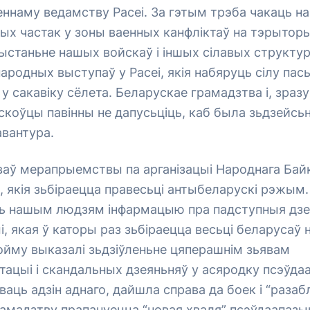
ннаму ведамству Расеі. За гэтым трэба чакаць на
х частак у зоны ваенных канфліктаў на тэрыторыі
станьне нашых войскаў і іншых сілавых структур
народных выступаў у Расеі, якія набяруць сілу пас
 сакавіку сёлета. Беларускае грамадзтва і, зраз
скоўцы павінны не дапусьціць, каб была зьдзейсьн
авантура.
аў мерапрыемствы па арганізацыі Народнага Бай
 якія зьбіраецца правесьці антыбеларускі рэжым.
ць нашым людзям інфармацыю пра падступныя дзе
, якая ў каторы раз зьбіраецца весьці беларусаў
ойму выказалі зьдзіўленьне цяперашнім зьявам
ацыі і скандальных дзеяньняў у асяродку псэўда
аць адзін аднаго, дайшла справа да боек і “разаб
рамадзтву прапануецца “новая хваля” псэўдаапаз