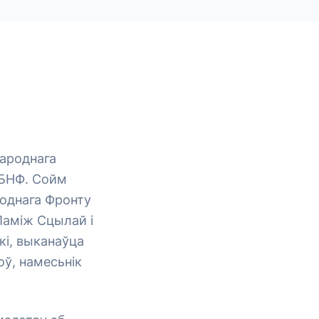
Народнага
 БНФ. Сойм
роднага Фронту
Паміж Сцылай і
кі, выканаўца
оў, намесьнік