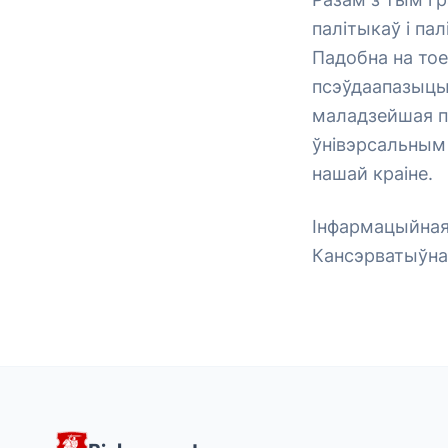
палітыкаў і пал
Падобна на тое
псэўдаапазыцый
маладзейшая пу
ўнівэрсальным 
нашай краіне.
Інфармацыйная 
Кансэрватыўна-