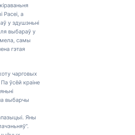
кіраваньня
 Расеі, а
аў у здушэньні
ьля выбараў у
умела, самы
ена гэтая
коту чарговых
 Па ўсёй краіне
яньні
 на выбарчы
апазыцыі. Яны
лачэньняў”.
ыцыйных