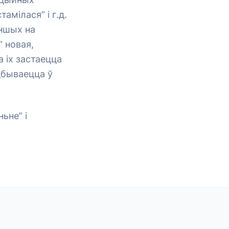
тамілася” і г.д.
іншых на
 новая,
 іх застаецца
дбываецца ў
ьне” і