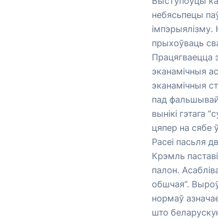
Выступоўцы ка
небясьпецы паў
імпэрыялізму. 
прыхоўваць сва
Працягваецца 
эканамічныя ас
эканамічныя ст
пад фальшывай 
вынікі гэтага 
цяпер на сябе 
Расеі пасьля д
Крэмль паставі
палон. Асаблів
обшчая”. Выроў
нормаў азначае
што беларуску