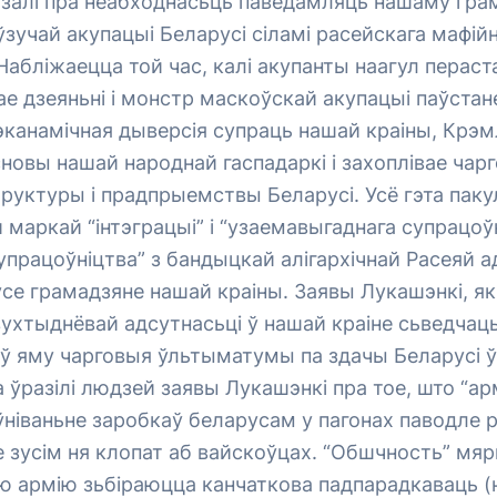
залі пра неабходнасьць паведамляць нашаму гра
зучай акупацыі Беларусі сіламі расейскага мафій
Набліжаецца той час, калі акупанты наагул пераст
е дзеяньні і монстр маскоўскай акупацыі паўстан
эканамічная дыверсія супраць нашай краіны, Крэ
новы нашай народнай гаспадаркі і захоплівае чар
руктуры і прадпрыемствы Беларусі. Усё гэта паку
маркай “інтэграцыі” і “узаемавыгаднага супрацоўн
“супрацоўніцтва” з бандыцкай алігархічнай Расеяй 
ўсе грамадзяне нашай краіны. Заявы Лукашэнкі, як
вухтыднёвай адсутнасьці ў нашай краіне сьведчац
ў яму чарговыя ўльтыматумы па здачы Беларусі ў
а ўразілі людзей заявы Лукашэнкі пра тое, што “арм
ніваньне заробкаў беларусам у пагонах паводле р
 зусім ня клопат аб вайскоўцах. “Обшчность” мяр
ю армію зьбіраюцца канчаткова падпарадкаваць (