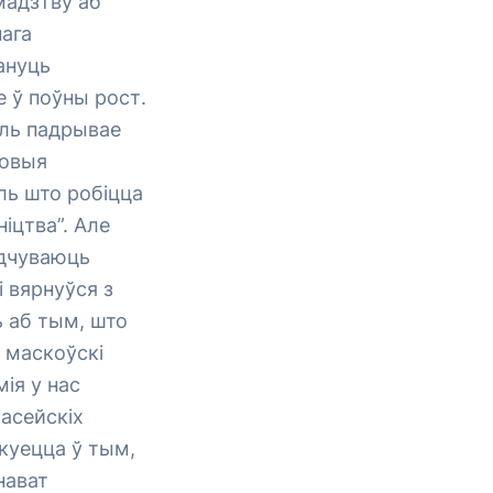
мадзтву аб
нага
ануць
е ў поўны рост.
мль падрывае
говыя
ль што робіцца
іцтва”. Але
адчуваюць
і вярнуўся з
ь аб тым, што
 маскоўскі
ія у нас
асейскіх
куецца ў тым,
нават