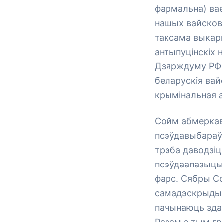
фармальна) вае
нашых вайсковы
таксама выкары
антыпуцінскіх 
Дзярждуму РФ у
беларускія вай
крымінальная 
Сойм абмеркав
псэўдавыбараў,
трэба даводзі
псэўдаапазыцыі
фарс. Сябры С
самадэскрыдыт
пачынаюць здав
Разам з тым г