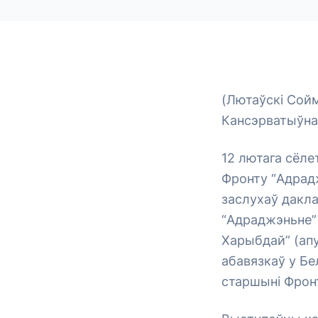
(Лютаўскі Сойм
Кансэрватыўна
12 лютага сёл
Фронту “Адрад
заслухаў дакла
“Адраджэньне” 
Харыбдай” (апу
абавязкаў у Бе
старшыні Фронт