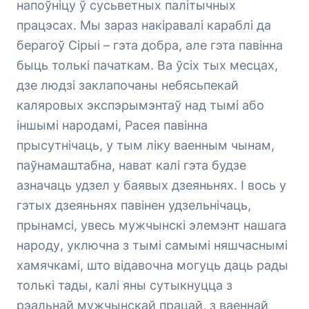
напоўніцу ў сусьветных палітычных
працэсах. Мы зараз накіравалі караблі да
берагоў Сірыі – гэта добра, але гэта павінна
быць толькі пачаткам. Ва ўсіх тых месцах,
дзе людзі заклапочаны небясьпекай
каляровых экспэрымэнтаў над тымі або
іншымі народамі, Расея павінна
прысутнічаць, у тым ліку ваенным чынам,
паўнамаштабна, нават калі гэта будзе
азначаць удзел у баявых дзеяньнях. І вось у
гэтых дзеяньнях павінен удзельнічаць,
прынамсі, увесь мужчынскі элемэнт нашага
народу, уключна з тымі самымі няшчаснымі
хамячкамі, што відавочна могуць даць рады
толькі тады, калі яны сутыкнуцца з
рэальнай мужчынскай працай, з ваеннай