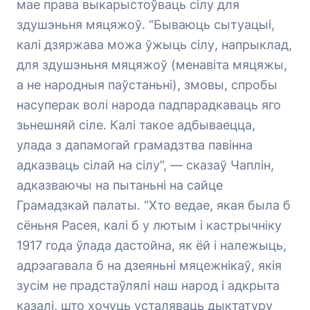
мае права выкарыстоўваць сілу для
здушэньня мяцяжоў. “Бываюць сытуацыі,
калі дзяржава можа ўжыць сілу, напрыклад,
для здушэньня мяцяжоў (менавіта мяцяжы,
а не народныя паўстаньні), змовы, спробы
насуперак волі народа падпарадкаваць яго
зьнешняй сіле. Калі такое адбываецца,
улада з дапамогай грамадзтва павінна
адказваць сілай на сілу”, — сказаў Чаплін,
адказваючы на пытаньні на сайце
Грамадзкай палаты. “Хто ведае, якая была б
сёньня Расея, калі б у лютым і кастрычніку
1917 года ўлада дастойна, як ёй і належыць,
адрэагавала б на дзеяньні мяцежнікаў, якія
зусім не прадстаўлялі наш народ і адкрыта
казалі, што хочуць усталяваць дыктатуру