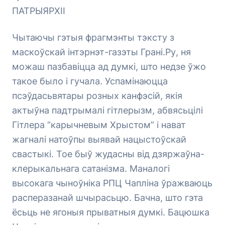
ПАТРЫЯРХІІ
Чытаючы гэтыя фрагмэнты тэксту з
маскоўскай інтэрнэт-газэты Грані.Ру, ня
можаш пазбавіцца ад думкі, што недзе ўжо
такое было і гучала. Успамінаюцца
псэўдасьвятары розных канфэсій, якія
актыўна падтрымалі гітлерызм, абвясьцілі
Гітлера “карычневым Хрыстом” і нават
жагналі натоўпы выявай нацыстоўскай
свастыкі. Тое быў жудасны від дзяржаўна-
клерыкальнага сатанізма. Маналогі
высокага чыноўніка РПЦ Чапліна ўражваюць
расперазанай шчырасьцю. Бачна, што гэта
ёсьць не ягоныя прыватныя думкі. Бацюшка