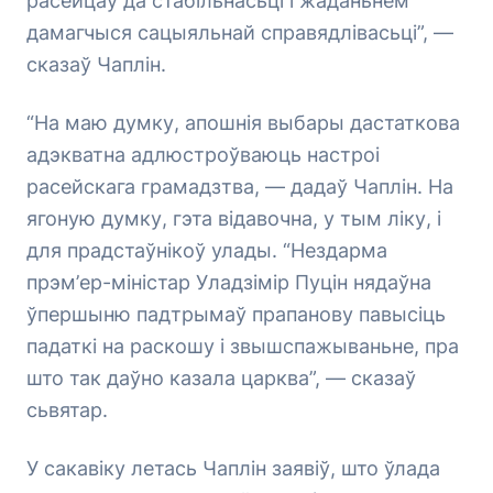
расейцаў да стабільнасьці і жаданьнем
дамагчыся сацыяльнай справядлівасьці”, —
сказаў Чаплін.
“На маю думку, апошнія выбары дастаткова
адэкватна адлюстроўваюць настроі
расейскага грамадзтва, — дадаў Чаплін. На
ягоную думку, гэта відавочна, у тым ліку, і
для прадстаўнікоў улады. “Нездарма
прэм’ер-міністар Уладзімір Пуцін нядаўна
ўпершыню падтрымаў прапанову павысіць
падаткі на раскошу і звышспажываньне, пра
што так даўно казала царква”, — сказаў
сьвятар.
У сакавіку летась Чаплін заявіў, што ўлада