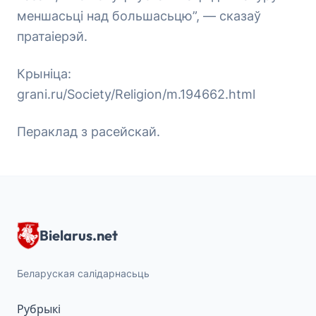
меншасьці над большасьцю”, — сказаў
пратаіерэй.
Крыніца:
grani.ru/Society/Religion/m.194662.html
Пераклад з расейскай.
Bielarus.net
Беларуская салідарнасьць
Рубрыкі