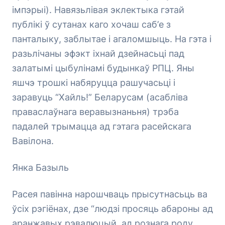
імпэрыі). Навязьлівая эклектыка гэтай
публікі ў сутанах каго хочаш саб’е з
панталыку, заблытае і агаломшыць. На гэта і
разьлічаны эфэкт іхнай дзейнасьці пад
залатымі цыбулінамі будынкаў РПЦ. Яны
яшчэ трошкі набяруцца рашучасьці і
заравуць “Хайль!” Беларусам (асабліва
праваслаўнага веравызнаньня) трэба
падалей трымацца ад гэтага расейскага
Вавілона.
Янка Базыль
Расея павінна нарошчваць прысутнасьць ва
ўсіх рэгіёнах, дзе “людзі просяць абароны ад
аранжавых рэвалюцый, ад рознага роду