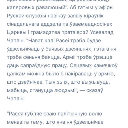
каляровых рэвалюцый”. Аб гэтым у эфіры
Рускай службы навінаў заявіў кіраўнік
сінадальнага аддзела па ўзаемаадносінах
Царквы і грамадзтва пратаіерэй Усевалад
Чаплін. “Нават калі Расеі трэба будзе
ўдзельнічаць у баявых дзеяньнях, гэтага ня
трэба сёньня баяцца. Арміі трэба ўрэшце
даць сапраўдную працу. Сецевых хамячкоў
цалкам можна было б накіраваць у армію,
што дзейнічае. Тыя зь іх, што выжывуць,
мабыць, стануцца людзьмі”, — сказаў
Чаплін.
“Расея губляе сваю палітычную волю
менавіта таму, што яна ня ўдзельнічае