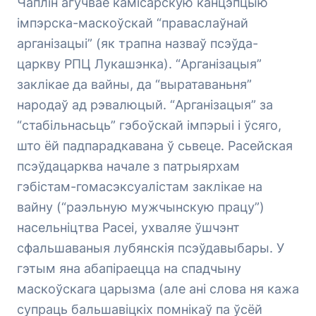
Чаплін агучвае камісарскую канцэпцыю
імпэрска-маскоўскай “праваслаўнай
арганізацыі” (як трапна назваў псэўда-
царкву РПЦ Лукашэнка). “Арганізацыя”
заклікае да вайны, да “выратаваньня”
народаў ад рэвалюцый. “Арганізацыя” за
“стабільнасьць” гэбоўскай імпэрыі і ўсяго,
што ёй падпарадкавана ў сьвеце. Расейская
псэўдацарква начале з патрыярхам
гэбістам-гомасэксуалістам заклікае на
вайну (“раэльную мужчынскую працу”)
насельніцтва Расеі, ухваляе ўшчэнт
сфальшаваныя лубянскія псэўдавыбары. У
гэтым яна абапіраецца на спадчыну
маскоўскага царызма (але ані слова ня кажа
супраць бальшавіцкіх помнікаў па ўсёй