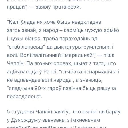
працай”, — заявіў пратаіерэй.
“Калі ўлада ня хоча быць неадкладна
загрызенай, а народ – карміць чужую армію
і чужы бізнэс, трэба пераходзіць ад
“стабільнасьці” да дыктатуры сумленьня і
волі. Волі палітычнай і маральнай”, — піша
Чаплін. Па ягоных словах, шмат з таго, што
адбываецца ў Расеі, “глыбака ненармальна і
не адпавядае волі народа”, а значыць,
“спадчына 90-х гадоў павінна быць рашуча
пераадолена”.
5 студзеня Чаплін заявіў, што вынікі выбараў
у Дзярждуму зьвязаны з імкненьнем