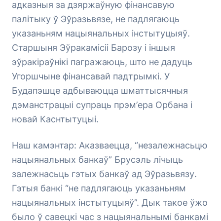
адказныя за дзяржаўную фінансавую
палітыку ў Эўразьвязе, не падлягаюць
указаньням нацыянальных інстытуцыяў.
Старшыня Эўракамісіі Барозу і іншыя
эўракіраўнікі пагражаюць, што не дадуць
Угоршчыне фінансавай падтрымкі. У
Будапэшце адбываюцца шматтысячныя
дэманстрацыі супраць прэм’ера Орбана і
новай Каснтытуцыі.
Наш камэнтар: Аказваецца, “незалежнасьцю
нацыянальных банкаў” Брусэль лічыць
залежнасьць гэтых банкаў ад Эўразьвязу.
Гэтыя банкі “не падлягаюць указаньням
нацыянальных інстытуцыяў”. Дык такое ўжо
было ў савецкі час з нацыянальнымі банкамі