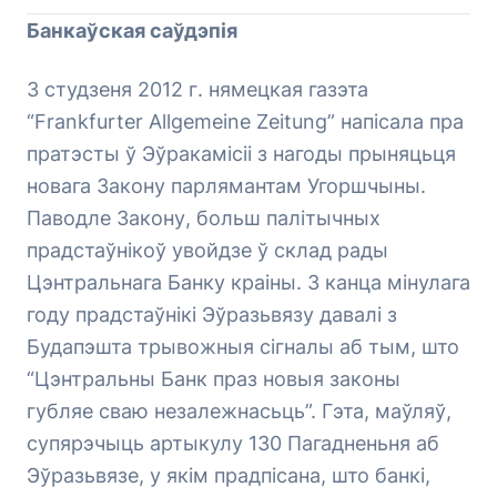
Банкаўская саўдэпія
3 студзеня 2012 г. нямецкая газэта
“Frankfurter Allgemeine Zeitung” напісала пра
пратэсты ў Эўракамісіі з нагоды прыняцьця
новага Закону парлямантам Угоршчыны.
Паводле Закону, больш палітычных
прадстаўнікоў увойдзе ў склад рады
Цэнтральнага Банку краіны. З канца мінулага
году прадстаўнікі Эўразьвязу давалі з
Будапэшта трывожныя сігналы аб тым, што
“Цэнтральны Банк праз новыя законы
губляе сваю незалежнасьць”. Гэта, маўляў,
супярэчыць артыкулу 130 Пагадненьня аб
Эўразьвязе, у якім прадпісана, што банкі,