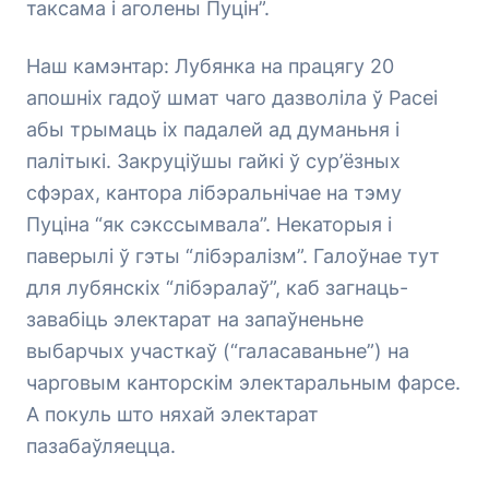
таксама і аголены Пуцін”.
Наш камэнтар: Лубянка на працягу 20
апошніх гадоў шмат чаго дазволіла ў Расеі
абы трымаць іх падалей ад думаньня і
палітыкі. Закруціўшы гайкі ў сур’ёзных
сфэрах, кантора лібэральнічае на тэму
Пуціна “як сэкссымвала”. Некаторыя і
паверылі ў гэты “лібэралізм”. Галоўнае тут
для лубянскіх “лібэралаў”, каб загнаць-
завабіць электарат на запаўненьне
выбарчых участкаў (“галасаваньне”) на
чарговым канторскім электаральным фарсе.
А покуль што няхай электарат
пазабаўляецца.