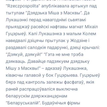
“Rzeczpospolita” апублікавала артыкул пад
тытулам “Дзядзька Міша з Масквы”. Да
Лукашэнкі перад навагоднімі сьвятамі
прыязджаў расейскі нафтавы магнат Міхаіл
Гуцэрыеў. Калі Лукашэнка з малым Колем
наведвалі дзіцячы прытулак у Жодзіне і
раздавалі салодкія падарункі, дзеці крычалі:
“Дзякуй, дзякуй!” “Гэта не мне трэба
дзякваць. Давайце падзякуем дзядзьку
Мішу з Масквы!” – адказаў Лукашэнка,
ківаючы галавой у бок Гуцэрыева. Гуцэрыеў
бярэ пад кантроль залежы фасфатаў, якія
раней распрацоўваліся выключна
беларускім дзяржканцэрнам
“Беларуськалій”. Будаўнічыя фірмы