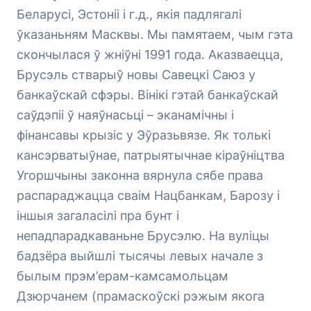
Беларусі, Эстоніі і г.д., якія падлягалі
ўказаньням Масквы. Мы памятаем, чым гэта
скончылася ў жніўні 1991 года. Аказваецца,
Брусэль стварыў новы Савецкі Саюз у
банкаўскай сфэры. Вінікі гэтай банкаўскай
саўдэпіі ў наяўнасьці – эканамічны і
фінансавы крызіс у Эўразьвязе. Як толькі
кансэрватыўнае, патрыятычнае кіраўніцтва
Угоршчыны законна вярнула сябе права
распараджацца сваім Нацбанкам, Барозу і
іншыя загаласілі пра бунт і
непадпарадкаваньне Брусэлю. На вуліцы
бадзёра выйшлі тысячы левых начале з
былым прэм’ерам-камсамольцам
Дзюрчанем (прамаскоўскі рэжым якога