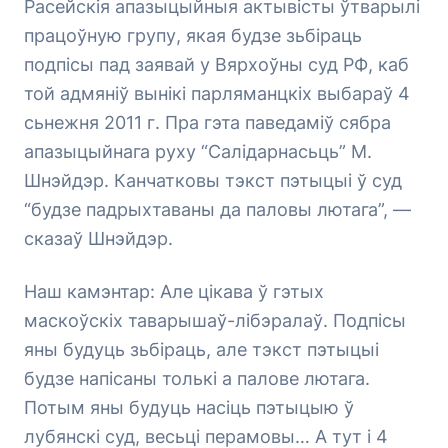
Расейскія апазыцыйныя актывісты ўтварылі
працоўную групу, якая будзе зьбіраць
подпісы пад заявай у Вярхоўны суд РФ, каб
той адмяніў вынікі парляманцкіх выбараў 4
сьнежня 2011 г. Пра гэта паведаміў сябра
апазыцыйнага руху “Салідарнасьць” М.
Шнэйдэр. Канчатковы тэкст пэтыцыі ў суд
“будзе падрыхтаваны да паловы лютага”, —
сказаў Шнэйдэр.
Наш камэнтар: Але цікава ў гэтых
маскоўскіх таварышаў-лібэралаў. Подпісы
яны будуць зьбіраць, але тэкст пэтыцыі
будзе напісаны толькі а палове лютага.
Потым яны будуць насіць пэтыцыю ў
лубянскі суд, весьці перамовы… А тут і 4