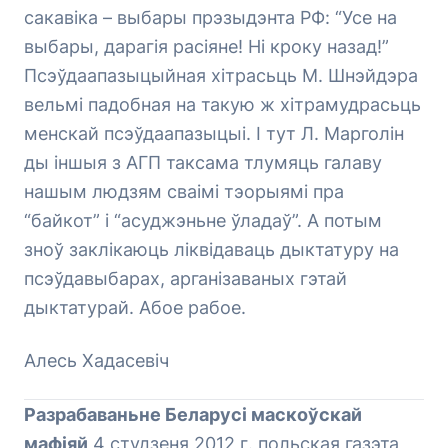
сакавіка – выбары прэзыдэнта РФ: “Усе на
выбары, дарагія расіяне! Ні кроку назад!”
Псэўдаапазыцыйная хітрасьць М. Шнэйдэра
вельмі падобная на такую ж хітрамудрасьць
менскай псэўдаапазыцыі. І тут Л. Марголін
ды іншыя з АГП таксама тлумяць галаву
нашым людзям сваімі тэорыямі пра
“байкот” і “асуджэньне ўладаў”. А потым
зноў заклікаюць ліквідаваць дыктатуру на
псэўдавыбарах, арганізаваных гэтай
дыктатурай. Абое рабое.
Алесь Хадасевіч
Разрабаваньне Беларусі маскоўскай
мафіяй
4 студзеня 2012 г. польская газэта