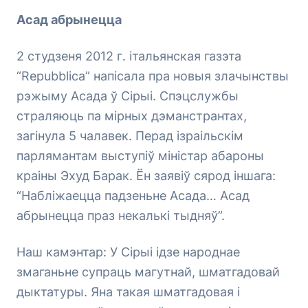
Асад абрынецца
2 студзеня 2012 г. італьянская газэта
“Repubblica” напісала пра новыя злачынствы
рэжыму Асада ў Сірыі. Спэцслужбы
страляюць па мірных дэманстрантах,
загінула 5 чалавек. Перад ізраільскім
парлямантам выступіў міністар абароны
краіны Эхуд Барак. Ён заявіў сярод іншага:
“Набліжаецца падзеньне Асада… Асад
абрынецца праз некалькі тыдняў”.
Наш камэнтар: У Сірыі ідзе народнае
змаганьне супраць магутнай, шматгадовай
дыктатуры. Яна такая шматгадовая і