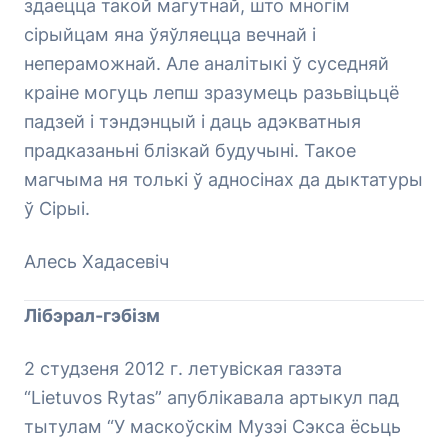
здаецца такой магутнай, што многім
сірыйцам яна ўяўляецца вечнай і
непераможнай. Але аналітыкі ў суседняй
краіне могуць лепш зразумець разьвіцьцё
падзей і тэндэнцый і даць адэкватныя
прадказаньні блізкай будучыні. Такое
магчыма ня толькі ў адносінах да дыктатуры
ў Сірыі.
Алесь Хадасевіч
Лібэрал-гэбізм
2 студзеня 2012 г. летувіская газэта
“Lietuvos Rytas” апублікавала артыкул пад
тытулам “У маскоўскім Музэі Сэкса ёсьць