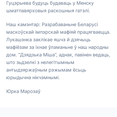
Гуцэрыева будуць будаваць у Менску
шматпавярховыя раскошныя гатэлі.
Наш камэнтар: Разрабаваньне Беларусі
маскоўскай імпэрскай мафіяй працягваецца.
Лукашэнка заклікае яшчэ й дзячыць
мафіёзам за іхнае ўламаньне ў наш народны
дом. “Дзядзька Міша”, аднак, павінен ведаць,
што зьдзелкі з нелегітымным
антыдзяржаўным рэжымам ёсьць
юрыдычна нікчэмнымі.
Юрка Марозаў