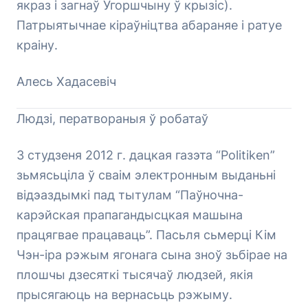
якраз і загнаў Угоршчыну ў крызіс).
Патрыятычнае кіраўніцтва абараняе і ратуе
краіну.
Алесь Хадасевіч
Людзі, ператвораныя ў робатаў
3 студзеня 2012 г. дацкая газэта “Politiken”
зьмясьціла ў сваім электронным выданьні
відэаздымкі пад тытулам “Паўночна-
карэйская прапагандысцкая машына
працягвае працаваць”. Пасьля сьмерці Кім
Чэн-іра рэжым ягонага сына зноў зьбірае на
плошчы дзесяткі тысячаў людзей, якія
прысягаюць на вернасьць рэжыму.