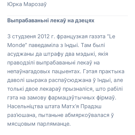
Юрка Марозаў
Выпрабаваньні лекаў на дзецях
3 студзеня 2012 г. французкая газэта “Le
Monde” паведаміла з Індыі. Там былі
асуджаны да штрафу два мэдыкі, якія
праводзілі выпрабаваньні лекаў на
непаўнагадовых пацыентах. Гэтая практыка
даволі шырака распаўсюджана ў Індыі, але
толькі двое лекараў прызналіся, што рабілі
гэта на замову фармацэўтычных фірмаў.
Насельніцтва штата Матх’я Прадэш
раз’юшана, пытаньне абмяркоўвалася ў
мясцовым парляманце.