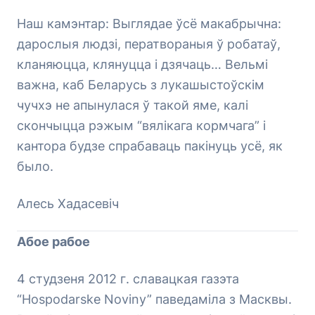
Наш камэнтар: Выглядае ўсё макабрычна:
дарослыя людзі, ператвораныя ў робатаў,
кланяюцца, клянуцца і дзячаць… Вельмі
важна, каб Беларусь з лукашыстоўскім
чучхэ не апынулася ў такой яме, калі
скончыцца рэжым “вялікага кормчага” і
кантора будзе спрабаваць пакінуць усё, як
было.
Алесь Хадасевіч
Абое рабое
4 студзеня 2012 г. славацкая газэта
“Hospodarske Noviny” паведаміла з Масквы.