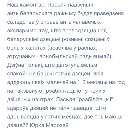
Наш камэнтар: Пасьля падзеньня
антыбеларускага рэжыму будзе праведзена
сьледства ў справе антычалавечых
экспэрымэнтаў, што праводзяцца над
беларускімі дзецьмі рознымі спэцамі ў
белых халатах (асабліва ў раёнах,
атручаных чарнобыльскай радыяцыяй).
Дзіўна толькі, што дагэтуль вельмі
спакойныя бацькі гэтых дзяцей, якія
аддаюць сваіх малечаў на 1-3 месяцы на год
на такзваную “рэабілітацыю” у нейкіх
дзіцячых цэнтрах. Пасьля “рэабілітацыі”
здароўе дзяцей не паляпшаецца. Што
адбываецца ў гэтых месцах, дзе трымаюць
дзяцей?
Юрка Марозаў