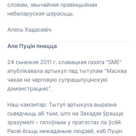
словам, звычайная правінцыйная
небеларуская шэрасьць.
Алесь Хадасевіч
Але Пуцін пнецца
24 сьнежня 2011 г. славацкая газэта “SME”
апублікавала артыкул пад тытулам “Масква
чакае на чарговую супрацьпуцінскую
дэманстрацыю”.
Наш камэнтар: Тытул артыкула выразна
сьведчыць аб тым, што на Захадзе ўрэшце
зразумелі – галоўным у пратэстах па ўсёй
Расеі ёсьць нежаданьне людзей, каб Пуцін