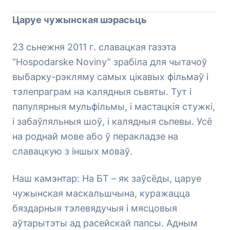
Царуе чужынская шэрасьць
23 сьнежня 2011 г. славацкая газэта
“Hospodarske Noviny” зрабіла для чытачоў
выбарку-рэкляму самых цікавых фільмаў і
тэлепраграм на калядныя сьвяты. Тут і
папулярныя мульфільмы, і мастацкія стужкі,
і забаўляльныя шоў, і калядныя сьпевы. Усё
на роднай мове або ў перакладзе на
славацкую з іншых моваў.
Наш камэнтар: На БТ – як заўсёды, царуе
чужынская маскальшчына, куражацца
бяздарныя тэлевядучыя і мясцовыя
аўтарытэты ад расейскай папсы. Адным