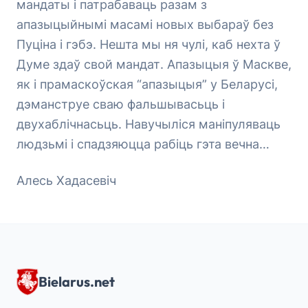
мандаты і патрабаваць разам з
апазыцыйнымі масамі новых выбараў без
Пуціна і гэбэ. Нешта мы ня чулі, каб нехта ў
Думе здаў свой мандат. Апазыцыя ў Маскве,
як і прамаскоўская “апазыцыя” у Беларусі,
дэманструе сваю фальшывасьць і
двухаблічнасьць. Навучыліся маніпуляваць
людзьмі і спадзяюцца рабіць гэта вечна…
Алесь Хадасевіч
Bielarus.net