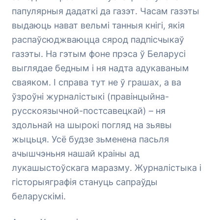
папулярныя дадаткі да газэт. Часам газэты
выдаюць нават вельмі танныя кнігі, якія
распаўсюджваюцца сярод падпісчыкаў
газэты. На гэтым фоне прэса ў Беларусі
выглядае бедным і ня надта адукаваным
сваяком. І справа тут не ў грашах, а ва
ўзроўні журналістыкі (правінцыйна-
русскоязычной-постсавецкай) – ня
здольнай на шырокі погляд на зьявы
жыцьця. Усё будзе зьменена пасьля
ачышчэньня нашай краіны ад
лукашыстоўскага маразму. Журналістыка і
гісторыяграфія стануць сапраўды
беларускімі.