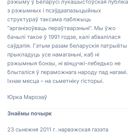
рэжыму ў Беларусі лукашыстоўская публіка
з рэжымных і псэўдаапазыцыйных
структураў таксама пабяжыць
“арганізоўваць пераўтварэньні”. Мы ўжо
бачылі такое ў 1991 годзе, калі абвалілася
саўдэпія. Гэтым разам беларускія патрыёты
прыкладуць усе намаганьні, каб ні
рэжымныя бонзы, ні вінцучкі-лебедько не
блыталіся ў пераможнага народу пад нагамі.
Іхнае месца – на сьметніку гісторыі.
Юрка Марозаў
Знаёмы почырк
23 сьнежня 2011 г. нарвэжская газэта