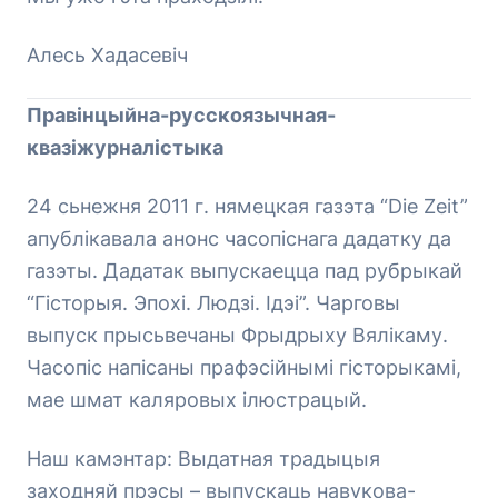
Алесь Хадасевіч
Правінцыйна-русскоязычная-
квазіжурналістыка
24 сьнежня 2011 г. нямецкая газэта “Die Zeit”
апублікавала анонс часопіснага дадатку да
газэты. Дадатак выпускаецца пад рубрыкай
“Гісторыя. Эпохі. Людзі. Ідэі”. Чарговы
выпуск прысьвечаны Фрыдрыху Вялікаму.
Часопіс напісаны прафэсійнымі гісторыкамі,
мае шмат каляровых ілюстрацый.
Наш камэнтар: Выдатная традыцыя
заходняй прэсы – выпускаць навукова-