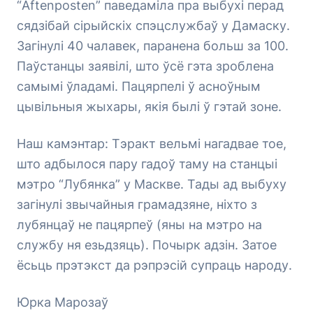
“Aftenposten” паведаміла пра выбухі перад
сядзібай сірыйскіх спэцслужбаў у Дамаску.
Загінулі 40 чалавек, паранена больш за 100.
Паўстанцы заявілі, што ўсё гэта зроблена
самымі ўладамі. Пацярпелі ў асноўным
цывільныя жыхары, якія былі ў гэтай зоне.
Наш камэнтар: Тэракт вельмі нагадвае тое,
што адбылося пару гадоў таму на станцыі
мэтро “Лубянка” у Маскве. Тады ад выбуху
загінулі звычайныя грамадзяне, ніхто з
лубянцаў не пацярпеў (яны на мэтро на
службу ня езьдзяць). Почырк адзін. Затое
ёсьць прэтэкст да рэпрэсій супраць народу.
Юрка Марозаў