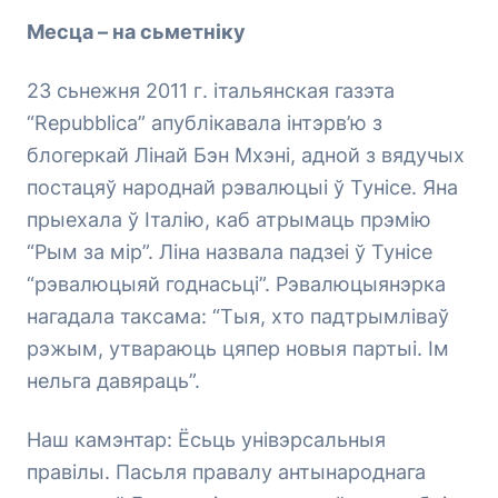
Месца – на сьметніку
23 сьнежня 2011 г. італьянская газэта
“Repubblica” апублікавала інтэрв’ю з
блогеркай Лінай Бэн Мхэні, адной з вядучых
постацяў народнай рэвалюцыі ў Тунісе. Яна
прыехала ў Італію, каб атрымаць прэмію
“Рым за мір”. Ліна назвала падзеі ў Тунісе
“рэвалюцыяй годнасьці”. Рэвалюцыянэрка
нагадала таксама: “Тыя, хто падтрымліваў
рэжым, утвараюць цяпер новыя партыі. Ім
нельга давяраць”.
Наш камэнтар: Ёсьць унівэрсальныя
правілы. Пасьля правалу антынароднага