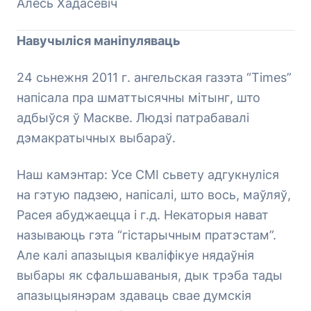
Алесь Хадасевіч
Навучыліся маніпуляваць
24 сьнежня 2011 г. ангельская газэта “Times”
напісала пра шматтысячны мітынг, што
адбыўся ў Маскве. Людзі патрабавалі
дэмакратычных выбараў.
Наш камэнтар: Усе СМІ сьвету адгукнуліся
на гэтую падзею, напісалі, што вось, маўляў,
Расея абуджаецца і г.д. Некаторыя нават
называюць гэта “гістарычным пратэстам”.
Але калі апазыцыя кваліфікуе нядаўнія
выбары як сфальшаваныя, дык трэба тады
апазыцыянэрам здаваць свае думскія