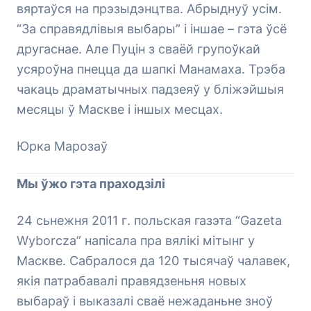
вяртаўся на прэзыдэнцтва. Абрыднуў усім.
“За справядлівыя выбары” і іншае – гэта ўсё
другаснае. Але Пуцін з сваёй групоўкай
усяроўна пнецца да шапкі Манамаха. Трэба
чакаць драматычных падзеяў у бліжэйшыя
месяцы ў Маскве і іншых месцах.
Юрка Марозаў
Мы ўжо гэта праходзілі
24 сьнежня 2011 г. польская газэта “Gazeta
Wyborcza” напісала пра вялікі мітынг у
Маскве. Сабралося да 120 тысячаў чалавек,
якія патрабавалі правядзеньня новых
выбараў і выказалі сваё нежаданьне зноў