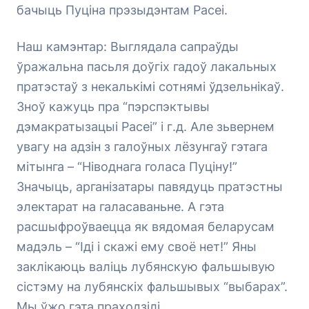
бачыць Пуціна прэзыдэнтам Расеі.
Наш камэнтар: Выглядала сапраўды
ўражальна пасьля доўгіх гадоў лакальных
пратэстаў з некалькімі сотнямі ўдзельнікаў.
Зноў кажуць пра “пэрспэктывы
дэмакратызацыі Расеі” і г.д. Але зьвернем
увагу на адзін з галоўных лёзунгаў гэтага
мітынга – “Ніводнага голаса Пуціну!”
Значыць, арганізатары павядуць пратэстны
электарат на галасаваньне. А гэта
расшыфроўваецца як вядомая беларусам
мадэль – “Іді і скажі ему своё нет!” Яны
заклікаюць валіць лубянскую фальшывую
сістэму на лубянскіх фальшывых “выбарах”.
Мы ўжо гэта праходзілі.