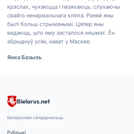
крэслах, чухаюцца і пазяхаюць, слухаючы
свайго ненармальнага клінта. Раней яны
былі больш стрыманымі. Цяпер яны
ведаюць, што яму засталося няшмат. Ён
абрыднуў усім, нават у Маскве.
Янка Базыль
Bielarus.net
Беларуская салідарнасьць
Рубрыкі