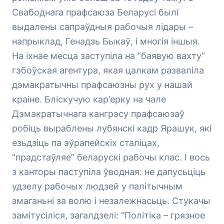
Свабоднага прафсаюза Беларусі былі
выдалены сапраўдныя рабочыя лідары –
напрыклад, Генадзь Быкаў, і многія іншыя.
На іхнае месца заступіла на “баявую вахту”
гэбоўская агентура, якая цалкам разваліла
дэмакратычны прафсаюзны рух у нашай
краіне. Бліскучую кар’ерку на чале
Дэмакратычнага кангрэсу прафсаюзаў
робіць выраблены лубянскі кадр Ярашук, які
езьдзіць па эўрапейскіх сталіцах,
“прадстаўляе” беларускі рабочы клас. І вось
з канторы паступіла ўводная: не дапусьціць
удзелу рабочых людзей у палітычным
змаганьні за волю і незалежнасьць. Стукачы
замітусіліся, загалдзелі: “Політіка – грязное