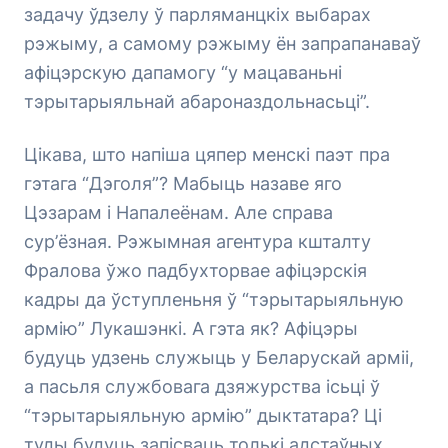
задачу ўдзелу ў парляманцкіх выбарах
рэжыму, а самому рэжыму ён запрапанаваў
афіцэрскую дапамогу “у мацаваньні
тэрытарыяльнай абароназдольнасьці”.
Цікава, што напіша цяпер менскі паэт пра
гэтага “Дэголя”? Мабыць назаве яго
Цэзарам і Напалеёнам. Але справа
сур’ёзная. Рэжымная агентура кшталту
Фралова ўжо падбухторвае афіцэрскія
кадры да ўступленьня ў “тэрытарыяльную
армію” Лукашэнкі. А гэта як? Афіцэры
будуць удзень служыць у Беларускай арміі,
а пасьля службовага дзяжурства ісьці ў
“тэрытарыяльную армію” дыктатара? Ці
туды будуць запісваць толькі адстаўных