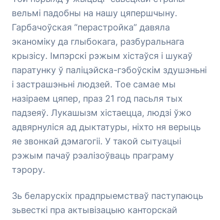
вельмі падобны на нашу цяпершчыну.
Гарбачоўская “перастройка” давяла
эканоміку да глыбокага, разбуральнага
крызісу. Імпэрскі рэжым хістаўся і шукаў
паратунку ў паліцэйска-гэбоўскім здушэньні
і застрашэньні людзей. Тое самае мы
назіраем цяпер, праз 21 год пасьля тых
падзеяў. Лукашызм хістаецца, людзі ўжо
адвярнуліся ад дыктатуры, ніхто ня верыць
яе звонкай дэмагогіі. У такой сытуацыі
рэжым пачаў рэалізоўваць праграму
тэрору.
Зь беларускіх прадпрыемстваў паступаюць
зьвесткі пра актывізацыю канторскай