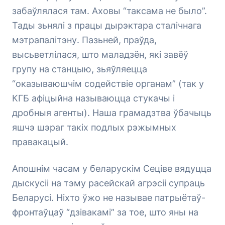
забаўлялася там. Аховы “таксама не было”.
Тады зьнялі з працы дырэктара сталічнага
мэтрапалітэну. Пазьней, праўда,
высьветлілася, што маладзён, які завёў
групу на станцыю, зьяўляецца
“оказываюшчім содействіе органам” (так у
КГБ афіцыйна называюцца стукачы і
дробныя агенты). Наша грамадзтва ўбачыць
яшчэ шэраг такіх подлых рэжымных
правакацый.
Апошнім часам у беларускім Сеціве вядуцца
дыскусіі на тэму расейскай агрэсіі супраць
Беларусі. Ніхто ўжо не называе патрыётаў-
фронтаўцаў “дзівакамі” за тое, што яны на