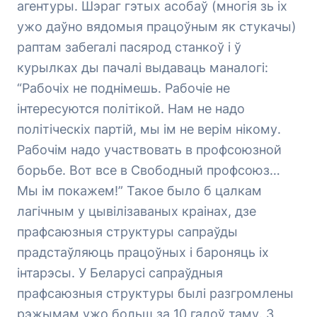
агентуры. Шэраг гэтых асобаў (многія зь іх
ужо даўно вядомыя працоўным як стукачы)
раптам забегалі пасярод станкоў і ў
курылках ды пачалі выдаваць маналогі:
“Рабочіх не поднімешь. Рабочіе не
інтересуются політікой. Нам не надо
політіческіх партій, мы ім не верім нікому.
Рабочім надо участвовать в профсоюзной
борьбе. Вот все в Свободный профсоюз…
Мы ім покажем!” Такое было б цалкам
лагічным у цывілізаваных краінах, дзе
прафсаюзныя структуры сапраўды
прадстаўляюць працоўных і бароняць іх
інтарэсы. У Беларусі сапраўдныя
прафсаюзныя структуры былі разгромлены
рэжымам ужо больш за 10 гадоў таму. З