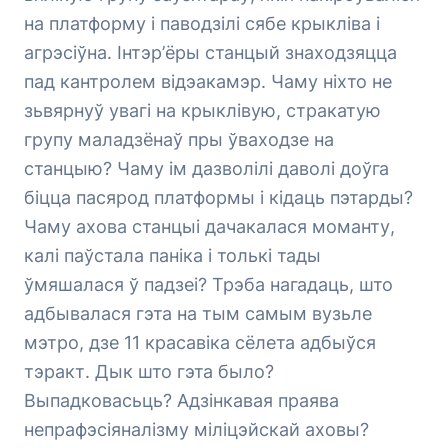
на платформу і паводзілі сябе крыкліва і
агрэсіўна. Інтэр’ёры станцый знаходзяцца
пад кантролем відэакамэр. Чаму ніхто не
зьвярнуў увагі на крыклівую, стракатую
групу маладзёнаў пры ўваходзе на
станцыю? Чаму ім дазволілі даволі доўга
біцца пасярод платформы і кідаць пэтарды?
Чаму ахова станцыі дачакалася моманту,
калі паўстала паніка і толькі тады
ўмяшалася ў падзеі? Трэба нагадаць, што
адбывалася гэта на тым самым вузьле
мэтро, дзе 11 красавіка сёлета адбыўся
тэракт. Дык што гэта было?
Выпадковасьць? Адзінкавая праява
непрафэсіяналізму міліцэйскай аховы?