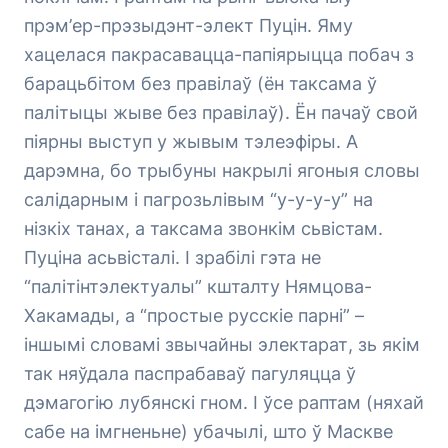
прэм’ер-прэзыдэнт-элект Пуцін. Яму
хацелася пакрасавацца-папіярыцца побач з
барацьбітом без правілаў (ён таксама ў
палітыцы жыве без правілаў). Ён пачаў свой
піярны выступ у жывым тэлеэфіры. А
дарэмна, бо трыбуны накрылі ягоныя словы
салідарным і пагрозьлівым “у-у-у-у” на
нізкіх танах, а таксама звонкім сьвістам.
Пуціна асьвісталі. І зрабілі гэта не
“палітінтэлектуалы” кшталту Нямцова-
Хакамады, а “простые русскіе парні” –
іншымі словамі звычайны электарат, зь якім
так няўдала паспрабаваў пагуляцца ў
дэмагогію лубянскі гном. І ўсе раптам (няхай
сабе на імгненьне) убачылі, што ў Маскве