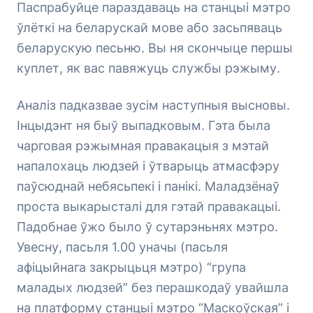
Паспрабуйце параздаваць на станцыі мэтро
ўлёткі на беларускай мове або засьпяваць
беларускую песьню. Вы ня скончыце першы
куплет, як вас павяжуць службы рэжыму.
Аналіз падказвае зусім наступныя высновы.
Інцыдэнт ня быў выпадковым. Гэта была
чарговая рэжымная правакацыя з мэтай
напалохаць людзей і ўтварыць атмасфэру
паўсюднай небясьпекі і панікі. Маладзёнаў
проста выкарысталі для гэтай правакацыі.
Падобнае ўжо было ў сутарэньнях мэтро.
Увесну, пасьля 1.00 уначы (пасьля
афіцыйнага закрыцьця мэтро) “група
маладых людзей” без перашкодаў увайшла
на платформу станцыі мэтро “Маскоўская” і