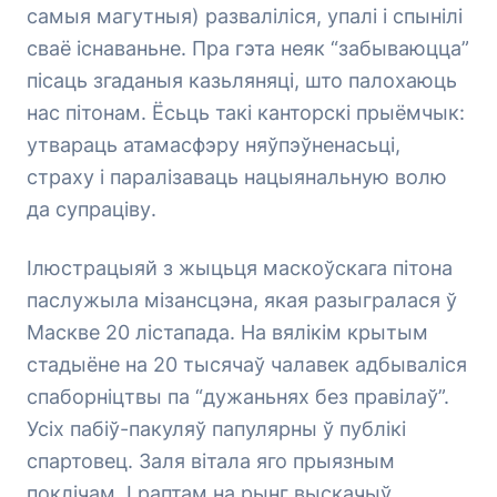
самыя магутныя) разваліліся, упалі і спынілі
сваё існаваньне. Пра гэта неяк “забываюцца”
пісаць згаданыя казьляняці, што палохаюць
нас пітонам. Ёсьць такі канторскі прыёмчык:
утвараць атамасфэру няўпэўненасьці,
страху і паралізаваць нацыянальную волю
да супраціву.
Ілюстрацыяй з жыцьця маскоўскага пітона
паслужыла мізансцэна, якая разыгралася ў
Маскве 20 лістапада. На вялікім крытым
стадыёне на 20 тысячаў чалавек адбываліся
спаборніцтвы па “дужаньнях без правілаў”.
Усіх пабіў-пакуляў папулярны ў публікі
спартовец. Заля вітала яго прыязным
поклічам. І раптам на рынг выскачыў