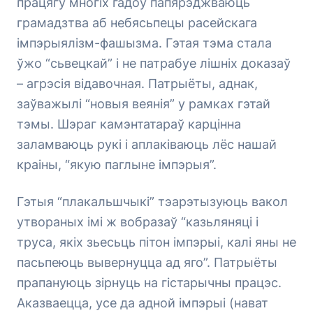
працягу многіх гадоў папярэджваюць
грамадзтва аб небясьпецы расейскага
імпэрыялізм-фашызма. Гэтая тэма стала
ўжо “сьвецкай” і не патрабуе лішніх доказаў
– агрэсія відавочная. Патрыёты, аднак,
заўважылі “новыя веянія” у рамках гэтай
тэмы. Шэраг камэнтатараў карцінна
заламваюць рукі і аплаківаюць лёс нашай
краіны, “якую паглыне імпэрыя”.
Гэтыя “плакальшчыкі” тэарэтызуюць вакол
утвораных імі ж вобразаў “казьляняці і
труса, якіх зьесьць пітон імпэрыі, калі яны не
пасьпеюць вывернуцца ад яго”. Патрыёты
прапануюць зірнуць на гістарычны працэс.
Аказваецца, усе да адной імпэрыі (нават