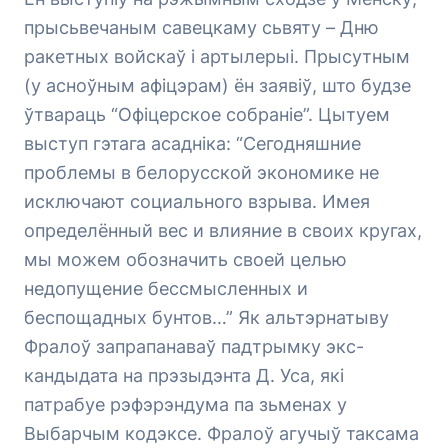
прысьвечаным савецкаму сьвяту – Дню
ракетных войскаў і артылерыі. Прысутным
(у асноўным афіцэрам) ён заявіў, што будзе
ўтвараць “Офіцерское собраніе”. Цытуем
выступ гэтага асадніка: “Сегодняшние
проблемы в белорусской экономике не
исключают социального взрыва. Имея
определённый вес и влияние в своих кругах,
мы можем обозначить своей целью
недопущение бессмысленных и
беспощадных бунтов…” Як альтэрнатыву
Фралоў запрапанаваў падтрымку экс-
кандыдата на прэзыдэнта Д. Уса, які
патрабуе рэфэрэндума па зьменах у
Выбарчым кодэксе. Фралоў агучыў таксама