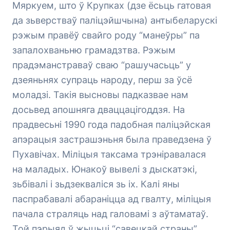
Мяркуем, што ў Крупках (дзе ёсьць гатовая
да зьверстваў паліцэйшчына) антыбеларускі
рэжым правёў свайго роду “манеўры” па
запалохваньню грамадзтва. Рэжым
прадэманстраваў сваю “рашучасьць” у
дзеяньнях супраць народу, перш за ўсё
моладзі. Такія высновы падказвае нам
досьвед апошняга дваццацігоддзя. На
прадвесьні 1990 года падобная паліцэйская
апэрацыя застрашэньня была праведзена ў
Пухавічах. Міліцыя таксама трэніравалася
на маладых. Юнакоў вывелі з дыскатэкі,
зьбівалі і зьдзекваліся зь іх. Калі яны
паспрабавалі абараніцца ад гвалту, міліцыя
пачала страляць над галовамі з аўтаматаў.
Той пэрыяд ў жыцьці “савецкай страны”