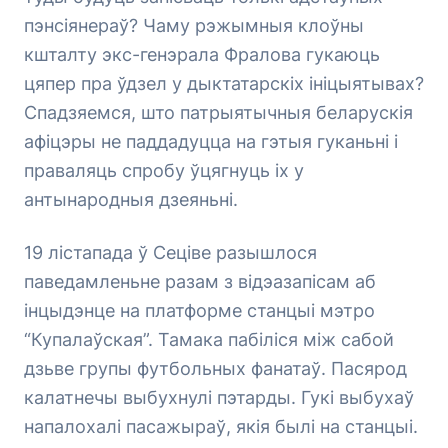
пэнсіянераў? Чаму рэжымныя клоўны
кшталту экс-генэрала Фралова гукаюць
цяпер пра ўдзел у дыктатарскіх ініцыятывах?
Спадзяемся, што патрыятычныя беларускія
афіцэры не паддадуцца на гэтыя гуканьні і
праваляць спробу ўцягнуць іх у
антынародныя дзеяньні.
19 лістапада ў Сеціве разышлося
паведамленьне разам з відэазапісам аб
інцыдэнце на платформе станцыі мэтро
“Купалаўская”. Тамака пабіліся між сабой
дзьве групы футбольных фанатаў. Пасярод
калатнечы выбухнулі пэтарды. Гукі выбухаў
напалохалі пасажыраў, якія былі на станцыі.