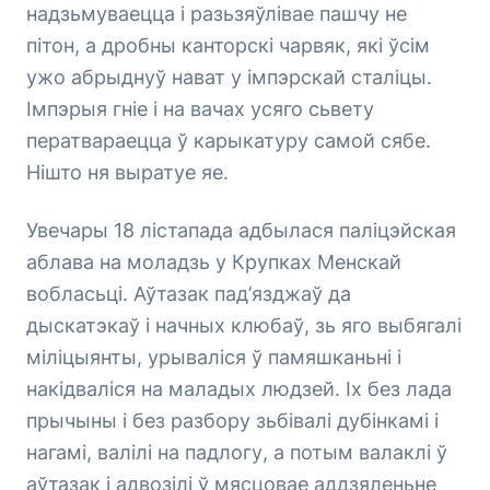
надзьмуваецца і разьзяўлівае пашчу не
пітон, а дробны канторскі чарвяк, які ўсім
ужо абрыднуў нават у імпэрскай сталіцы.
Імпэрыя гніе і на вачах усяго сьвету
ператвараецца ў карыкатуру самой сябе.
Нішто ня выратуе яе.
Увечары 18 лістапада адбылася паліцэйская
аблава на моладзь у Крупках Менскай
вобласьці. Аўтазак пад’язджаў да
дыскатэкаў і начных клюбаў, зь яго выбягалі
міліцыянты, урываліся ў памяшканьні і
накідваліся на маладых людзей. Іх без лада
прычыны і без разбору зьбівалі дубінкамі і
нагамі, валілі на падлогу, а потым валаклі ў
аўтазак і адвозілі ў мясцовае аддзяленьне