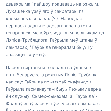
дзьвярыма і пайшоў працаваць на рэжым.
Лукашэнка ўзяў яго ў сакратары па
касьмічных справах (?!). Народнае
вершаскладаньне адрэагавала на гэты
генэральскі манэўр зьедлівым вершыкам ад
Ляпіса-Трубяцкога: Гаўрыла меў штаны ў
лампасах, / Гаўрыла генэралам быў/ І ў
апазыцыі служыў.
Пасьля вяртаньня генэрала ва ўлоньне
антыбеларускага рэжыму Ляпіс-Трубяцкі
напісаў: Гаўрыла прымяраў скафандр,/
Гаўрыла касманаўтам быў./ Рэжыму верна
ён служыў. Сьмех-сьмехам, а “Гаўрыла”-
Фралоў зноў засьвяціўся ў сваіх лампасах.
Ён выступіў на рэжымным сходзе ў Менску,