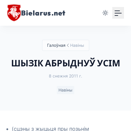
Bielarus.net
Галоўная
Навіны
ШЫЗІК АБРЫДНУЎ УСІМ
8 снежня 2011 г.
Навіны
(сцэны з жыцьця пры позьнім