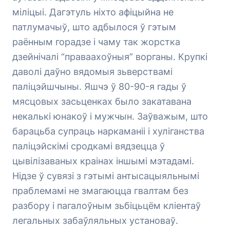
міліцыі. Дагэтуль ніхто афіцыйна не
патлумачыў, што адбылося ў гэтым
раённым горадзе і чаму так жорстка
дзейнічалі “праваахоўныя” ворганы. Крупкі
даволі даўно вядомыя зьверствамі
паліцэйшчыны. Яшчэ ў 80-90-я гады ў
мясцовых засьценках было закатавана
некалькі юнакоў і мужчын. Заўважым, што
барацьба супраць наркаманіі і хуліганства
паліцэйскімі сродкамі вядзецца ў
цывілізаваных краінах іншымі мэтадамі.
Нідзе ў сувязі з гэтымі антысацыяльнымі
праблемамі не змагаюцца гвалтам без
разбору і пагалоўным зьбіцьцём кліентаў
легальных забаўляльных установаў.