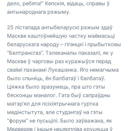
дело, ребята!” Кепскія, відаць, справы ў
антынароднага рэжыму.
25 лістапада антыбеларускі рэжым здаў
Маскве каштоўнейшую частку маёмасьці
беларускага народу – гіганцкі і прыбытковы
“Белтрансгаз”. Тэлеканалы паказалі, як у
Маскве ў чарговы раз куражыўся перад
сваімі паханамі Лукашэнка. Яго немагчыма
было спыніць, ён балбатаў і балбатаў.
Цяжка было зразумець, пра што гэты
бясконцы маналог. Гэта быў сапраўдны
матэр’ял для псіхіятрычнага гуртка
медінстытута, але студэнтаў на гэты
“форум” не пусьцілі. Было заўважана, як
Медведев і іншыя нецярпліва круцяцца ў