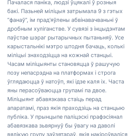
Пачалася паніка, людзі ўцякалі ў розныя
бакі. Пазьней міліцыя затрымала 9 з гэтых
“фанаў”, ім прад’яўлены абвінавачваньні ў
дробным хуліганстве. У сувязі з інцыдэнтам
паўстае шэраг рытарычных пытаньняў. Усе
карыстальнікі мэтро штодня бачаць, колькі
міліцыі знаходзіцца на кожнай станцыі.
Часам міліцыянты становяцца ў рашучую
позу непасрэдна на платформах і строга
ўглядаюцца ў натоўп, які ідзе каля іх. Часта
яны перасоўваюцца групамі па двое.
Міліцыянт абавязкава стаіць перад
апаратамі, праз якія праходзіць на станцыю
публіка. У прынцыпе паліцэскі прафэсіянал
абавязкава зьвярнуў бы ўвагу на даволі
вялікую групу заўзятараў, якія накіроўваліся