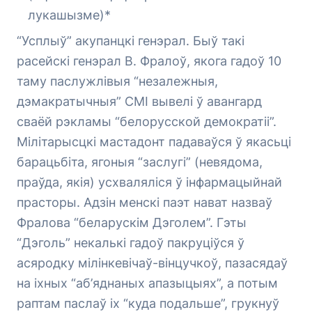
лукашызме)*
“Усплыў” акупанцкі генэрал. Быў такі
расейскі генэрал В. Фралоў, якога гадоў 10
таму паслужлівыя “незалежныя,
дэмакратычныя” СМІ вывелі ў авангард
сваёй рэкламы “белорусской демократіі”.
Мілітарысцкі мастадонт падаваўся ў якасьці
барацьбіта, ягоныя “заслугі” (невядома,
праўда, якія) усхваляліся ў інфармацыйнай
прасторы. Адзін менскі паэт нават назваў
Фралова “беларускім Дэголем”. Гэты
“Дэголь” некалькі гадоў пакруціўся ў
асяродку мілінкевічаў-вінцучкоў, пазасядаў
на іхных “аб’яднаных апазыцыях”, а потым
раптам паслаў іх “куда подальше”, грукнуў