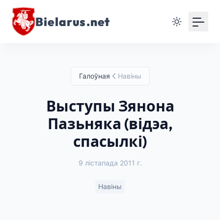
Bielarus.net
Галоўная
Навіны
Выступы Зянона
Пазьняка (відэа,
спасылкі)
9 лістапада 2011 г.
Навіны