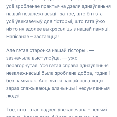
ўсё зробленае практычна дзеля аднаўленьня
нашай незалежнасьці і за тое, што ён гэта
ўсё ўвекавечыў для гісторыі, што гэта ўжо
ніхто ня здолее выкрэсьліць з нашай памяці.
Напісанае – застаецца!
Але гэтая старонка нашай гісторыі, —
зазначыла выступоўца, — ужо
перагорнутая. Уся гэтая справа аднаўленьня
незалежнасьці была зроблена добра, годна і
без памылак. Але вынікі нашай рэвалюцыі
зараз спажываюць злачынцы і несумленныя
людзі.
Тое, што гэтая падзея ўвекавечана – вельмі