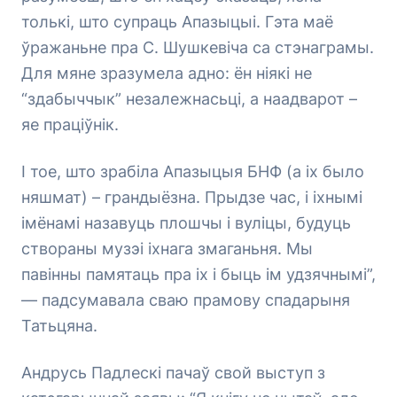
толькі, што супраць Апазыцыі. Гэта маё
ўражаньне пра С. Шушкевіча са стэнаграмы.
Для мяне зразумела адно: ён ніякі не
“здабыччык” незалежнасьці, а наадварот –
яе праціўнік.
І тое, што зрабіла Апазыцыя БНФ (а іх было
няшмат) – грандыёзна. Прыдзе час, і іхнымі
імёнамі назавуць плошчы і вуліцы, будуць
створаны музэі іхнага змаганьня. Мы
павінны памятаць пра іх і быць ім удзячнымі”,
— падсумавала сваю прамову спадарыня
Татьцяна.
Андрусь Падлескі пачаў свой выступ з