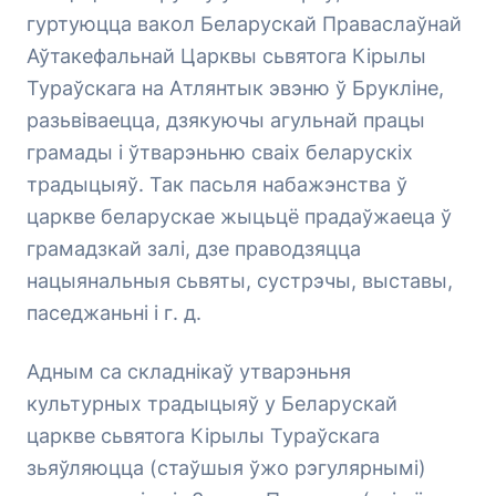
гуртуюцца вакол Беларускай Праваслаўнай
Аўтакефальнай Царквы сьвятога Кірылы
Тураўскага на Атлянтык эвэню ў Брукліне,
разьвіваецца, дзякуючы агульнай працы
грамады і ўтварэньню сваіх беларускіх
традыцыяў. Так пасьля набажэнства ў
царкве беларускае жыцьцё прадаўжаеца ў
грамадзкай залі, дзе праводзяцца
нацыянальныя сьвяты, сустрэчы, выставы,
паседжаньні і г. д.
Адным са складнікаў утварэньня
культурных традыцыяў у Беларускай
царкве сьвятога Кірылы Тураўскага
зьяўляюцца (стаўшыя ўжо рэгулярнымі)