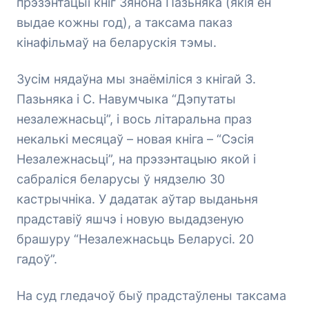
прэзэнтацыі кніг Зянона Пазьняка (якія ён
выдае кожны год), а таксама паказ
кінафільмаў на беларускія тэмы.
Зусім нядаўна мы знаёміліся з кнігай З.
Пазьняка і С. Навумчыка “Дэпутаты
незалежнасьці”, і вось літаральна праз
некалькі месяцаў – новая кніга – “Сэсія
Незалежнасьці”, на прэзэнтацыю якой і
сабраліся беларусы ў нядзелю 30
кастрычніка. У дадатак аўтар выданьня
прадставіў яшчэ і новую выдадзеную
брашуру “Незалежнасьць Беларусі. 20
гадоў”.
На суд гледачоў быў прадстаўлены таксама