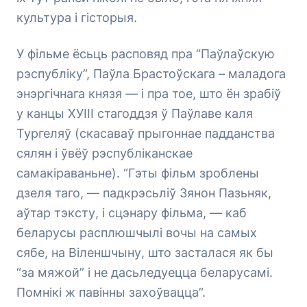
культура і гісторыя.
У фільме ёсьць расповяд пра “Паўлаўскую
рэспубліку”, Паўла Брастоўскага – маладога
энэргічнага князя — і пра тое, што ён зрабіў
у канцы ХУІІІ стагоддзя ў Паўлаве каля
Тургеляў (скасаваў прыгоннае падданства
сялян і ўвёў рэспубліканскае
самакіраваньне). “Гэты фільм зроблены
дзеля таго, — падкрэсьліў Зянон Пазьняк,
аўтар тэксту, і сцэнару фільма, — каб
беларусы расплюшчылі вочы на самых
сябе, на Віленшчыну, што засталася як бы
“за мяжой” і не дасьледуецца беларусамі.
Помнікі ж павінны захоўвацца”.