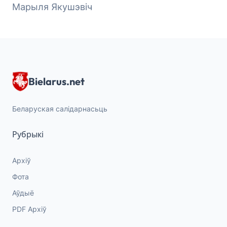
Марыля Якушэвіч
Bielarus.net
Беларуская салідарнасьць
Рубрыкі
Архіў
Фота
Аўдыё
PDF Архіў