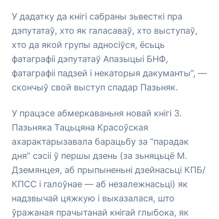
У дадатку да кнігі сабраны зьвесткі пра
дэпутатаў, хто як галасаваў, хто выступаў,
хто да якой групы адносіўся, ёсьць
фатаграфіі дэпутатаў Апазыцыі БНФ,
фатаграфіі падзей і некаторыя дакуманты”, —
скончыў свой выступ спадар Пазьняк.
У працэсе абмеркаваньня новай кнігі З.
Пазьняка Тацьцяна Красоўская
ахарактарызавала барацьбу за “парадак
дня” сэсіі ў першы дзень (за зьняцьцё М.
Дземянцея, аб прыпыненьні дзейнасьці КПБ/
КПСС і галоўнае — аб незалежнасьці) як
надзвычай цяжкую і выказалася, што
ўражаная прачытанай кнігай глыбока, як