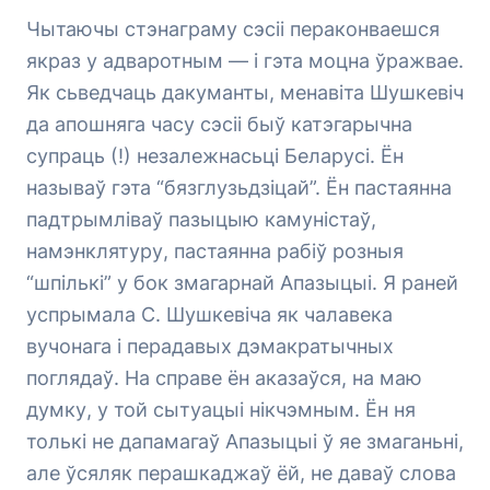
Чытаючы стэнаграму сэсіі пераконваешся
якраз у адваротным — і гэта моцна ўражвае.
Як сьведчаць дакуманты, менавіта Шушкевіч
да апошняга часу сэсіі быў катэгарычна
супраць (!) незалежнасьці Беларусі. Ён
называў гэта “бязглузьдзіцай”. Ён пастаянна
падтрымліваў пазыцыю камуністаў,
намэнклятуру, пастаянна рабіў розныя
“шпількі” у бок змагарнай Апазыцыі. Я раней
успрымала С. Шушкевіча як чалавека
вучонага і перадавых дэмакратычных
поглядаў. На справе ён аказаўся, на маю
думку, у той сытуацыі нікчэмным. Ён ня
толькі не дапамагаў Апазыцыі ў яе змаганьні,
але ўсяляк перашкаджаў ёй, не даваў слова