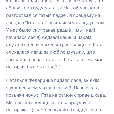
катэгарычнай заявы: “Я кнігу не чытаў, але
абавязкова буду чытаць! На той час, калі
разгортваліся гэтыя падзеі, я працаваў на
заводзе “Інтэграл” звычайным працаўніком.
У нас было ўнутранае радыё, і мы (калі
пачалася сэсія) сядзелі нашым цэхам і
слухалі пасьля зьмены трансьляцыю. Гэта
слухалася лепш за любую музыку, што
звычайна неслася ў эфір. Гэта таксама мая
гісторыя і маё жыцьцё.”
Натальля Федарэнка падзялілася, зь якім
захапленьнем чытала кнігу З. Пазьняка да
позьняй ночы: “Гэта на самой справе цікава.
Мы павінны ведаць сваю сапраўдную
гісторыю. Цяпер ёсьць кніга і выдадзена з