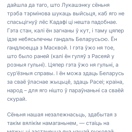
дайшла да таго, што Лукашэнку сёньня
трэба тэрмінова шукаць выйсьця, каб яго не
спасьцігнуў лёс Кадафі ці нешта падобнае.
Гэта стан, калі ён загнаны ў кут, і таму цяпер
ідзе небясьпечны гандаль Беларусьсю. Ён
гандлюецца з Масквой. І гэта ўжо ня тое,
што было раней (калі ён гуляў з Расеяй у
розныя гульні). Цяпер гэта ўжо ня гульні, а
сур’ёзныя справы. І ён можа здаць Беларусь
за сваё ўласнае жыцьцё, здаць Расеі; краіна,
народ – для яго нішто ў параўнаньні са сваёй
скурай.
Сёньня нашая незалежнасьць, здабытая з
такім вялікім намаганьнем, — стаіць на
мяжы: ці застанецца яна нашай ружовай