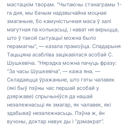
мастацкім творам. “Чытаючы стэнаграмы 1-
га дня, мы бачым надзвычайна моцнае
змаганьне, бо камуністычная маса ў залі
магутная па колькасьці, і нават ня верыцца,
што ў такой сытуацыі можна было
перамагчы”, — казала прамоўца. Спадарыня
Тацьцяна асабліва зацікавілася асобай С.
Шушкевіча. “Нярэдка можна пачуць фразу:
“За часы Шушкевіча”, — кажа яна. —
Складаецца ўражаньне, што гэты чалавек
(які быў пэўны час першай асобай у
дзяржаве) спрычыніўся да нашай
незалежнасьці як змагар, як чалавек, які
здабываў незалежнасьць. Пэўна ж, ён
вучоны, доктар навук ды і “дэмакрат”.