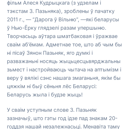
фільм Алеся Кудрыцкага (з удзелам і
тэкстам З. Пазьняка), зроблены ў пачатку
2011 г., — “Дарога ў Вільню”, —які беларусы
ў Нью-Ёрку глядзелі разам упершыню.
Творчасьць аўтара шматбаковая і ўражвае
сваім аб’ёмам. Адметнае тое, што аб чым бы
ні пісаў Зянон Пазьняк, яго думкі і
разважаньні носяць жыцьцесцьвярджальны
зьмест і настройваюць чытача на аптымізм і
веру ў вялікі сэнс нашага змаганьня, якім бы
цяжкім ні быў сёньня лёс Беларусі:
Беларусь жыла і будзе жыць!
У сваім уступным слове З. Пазьняк
зазначыў, што гэты год ідзе пад знакам 20-
годдзя нашай незалежнасьці. Менавіта таму