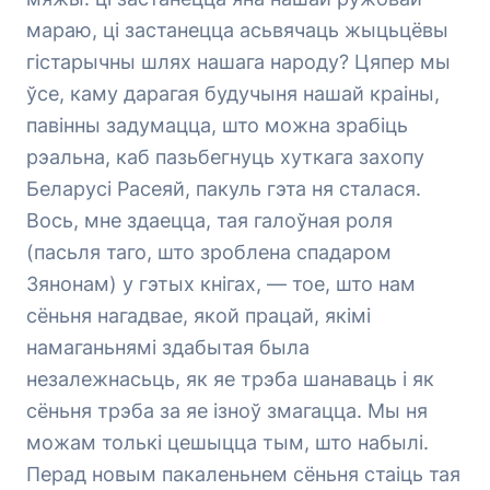
мараю, ці застанецца асьвячаць жыцьцёвы
гістарычны шлях нашага народу? Цяпер мы
ўсе, каму дарагая будучыня нашай краіны,
павінны задумацца, што можна зрабіць
рэальна, каб пазьбегнуць хуткага захопу
Беларусі Расеяй, пакуль гэта ня сталася.
Вось, мне здаецца, тая галоўная роля
(пасьля таго, што зроблена спадаром
Зянонам) у гэтых кнігах, — тое, што нам
сёньня нагадвае, якой працай, якімі
намаганьнямі здабытая была
незалежнасьць, як яе трэба шанаваць і як
сёньня трэба за яе ізноў змагацца. Мы ня
можам толькі цешыцца тым, што набылі.
Перад новым пакаленьнем сёньня стаіць тая