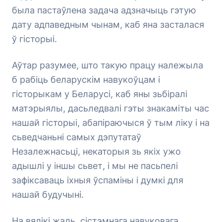
была пастаўлена задача адзначыць гэтую
дату адпаведным чынам, каб яна засталася
ў гісторыі.
Аўтар разумее, што такую працу належыла
б рабіць беларускім навукоўцам і
гісторыкам у Беларусі, каб яны зьбіралі
матэрыялы, дасьледвалі гэты знакаміты час
нашай гісторыі, абапіраючыся ў тым ліку і на
сьведчаньні самых дэпутатаў
Незалежнасьці, некаторыя зь якіх ужо
адышлі у іншы сьвет, і мы не пасьпелі
зафіксаваць іхныя ўспаміны і думкі для
нашай будучыні.
На вялікі жаль, сістэмнага навуковага