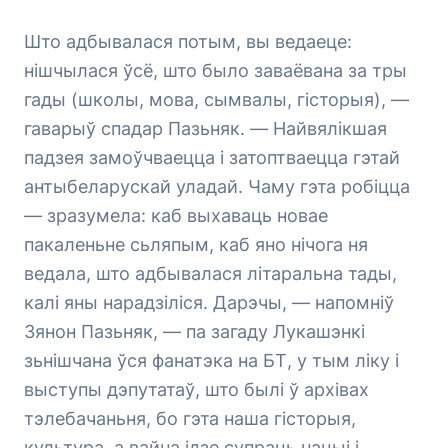
Што адбывалася потым, вы ведаеце:
нішчылася ўсё, што было заваёвана за тры
гады (школы, мова, сымвалы, гісторыя), —
гаварыў спадар Пазьняк. — Найвялікшая
падзея замоўчваецца і затоптваецца гэтай
антыбеларускай уладай. Чаму гэта робіцца
— зразумела: каб выхаваць новае
пакаленьне сьляпым, каб яно нічога ня
ведала, што адбывалася літаральна тады,
калі яны нарадзіліся. Дарэчы, — напомніў
Зянон Пазьняк, — па загаду Лукашэнкі
зьнішчана ўся фанатэка на БТ, у тым ліку і
выступы дэпутатаў, што былі ў архівах
тэлебачаньня, бо гэта наша гісторыя,
культура, а вайна ідзе супраць нацыі і