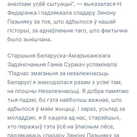
аналізам усёй сытуацыі”, — выказалася Н.
Федарэнка і падзяквала спадару Зянону
Пазьняку за тое, што адбылося ў нашай
гісторыі, за аднаўленьне таго, што фактычна
было зьнішчана.
Старшыня Беларуска-Амэрыканскага
Задзіночаньня Ганна Сурмач успамінала:
“Падчас змаганьня за незалежнасьць
Беларусі я знаходзілася разам з усімі там,
на плошчы Незалежнасьці. Я добра памятаю
тыя падзеі, бо гэта найбольш важнае, што
адбылося ў маім жыцьці. І зараз, усьлед за
моладдзю, я б хацела ад нас, старэйшых,
хто перажыў гэта ўсё на ўласным лёсе,
падзякаваць спадару Зянону Пазьняку за