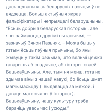
дасьледваньня зь беларускіх пазыцыяў не
вядзецца. Больш актыўныя якраз
фальсіфікатары і непрыяцелі беларушчыны.
“Ёсьць добрыя беларуская гісторыкі, але
яны займаюцца другімі пытаньнямі, —
зазначыў Зянон Пазьняк. – Можа быць у
гэтым ёсьць пэўныя прычыны, бо яны
жывуць у такім рэжыме, што вельмі цяжка
гаварыць аб спадчыне, аб гісторыі сваёй
Бацькаўшчыны. Але, тым ня менш, гэта не
здымае віны з нашай навукі, бо ёсьць шмат
магчымасьцяў (і выдавацца за мяжой, і
даваць матэрыялы ў Інтэрнэт).
Бацькаўшчыну, нашу культуру трэба
бараніць увесь час і ўсюды.”