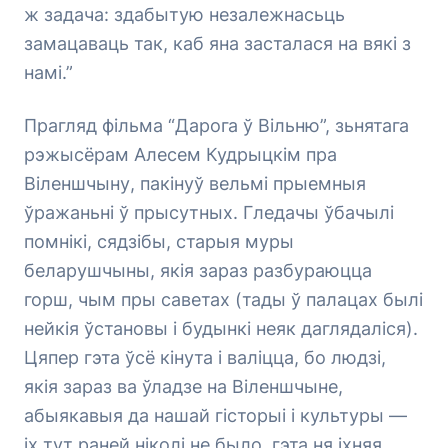
ж задача: здабытую незалежнасьць
замацаваць так, каб яна засталася на вякі з
намі.”
Прагляд фільма “Дарога ў Вільню”, зьнятага
рэжысёрам Алесем Кудрыцкім пра
Віленшчыну, пакінуў вельмі прыемныя
ўражаньні ў прысутных. Гледачы ўбачылі
помнікі, сядзібы, старыя муры
беларушчыны, якія зараз разбураюцца
горш, чым пры саветах (тады ў палацах былі
нейкія ўстановы і будынкі неяк даглядаліся).
Цяпер гэта ўсё кінута і валіцца, бо людзі,
якія зараз ва ўладзе на Віленшчыне,
абыякавыя да нашай гісторыі і культуры —
іх тут раней ніколі не было, гэта ня іхняя