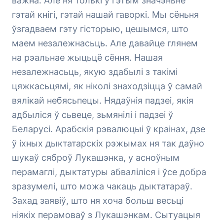
важна. Але ня толькі ў гэтым значэньне
гэтай кнігі, гэтай нашай гаворкі. Мы сёньня
ўзгадваем гэту гісторыю, цешымся, што
маем незалежнасьць. Але давайце глянем
на рэальнае жыцьцё сёння. Нашая
незалежнасьць, якую здабылі з такімі
цяжкасьцямі, як ніколі знаходзіцца ў самай
вялікай небясьпецы. Нядаўнія падзеі, якія
адбыліся ў сьвеце, зьмянілі і падзеі ў
Беларусі. Арабскія рэвалюцыі ў краінах, дзе
ў іхных дыктатарскіх рэжымах ня так даўно
шукаў сяброў Лукашэнка, у асноўным
перамаглі, дыктатуры абваліліся і ўсе добра
зразумелі, што можа чакаць дыктатараў.
Захад заявіў, што ня хоча больш весьці
ніякіх перамоваў з Лукашэнкам. Сытуацыя