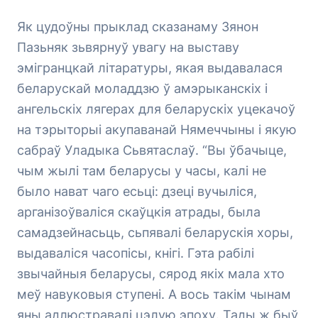
Як цудоўны прыклад сказанаму Зянон
Пазьняк зьвярнуў увагу на выставу
эмігранцкай літаратуры, якая выдавалася
беларускай моладдзю ў амэрыканскіх і
ангельскіх лягерах для беларускіх уцекачоў
на тэрыторыі акупаванай Нямеччыны і якую
сабраў Уладыка Сьвятаслаў. “Вы ўбачыце,
чым жылі там беларусы у часы, калі не
было нават чаго есьці: дзеці вучыліся,
арганізоўваліся скаўцкія атрады, была
самадзейнасьць, сьпявалі беларускія хоры,
выдаваліся часопісы, кнігі. Гэта рабілі
звычайныя беларусы, сярод якіх мала хто
меў навуковыя ступені. А вось такім чынам
яны адлюстравалі цэлую эпоху. Тады ж быў