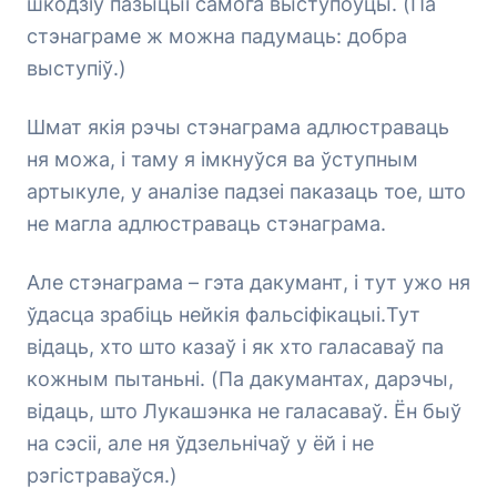
шкодзіў пазыцыі самога выступоўцы. (Па
стэнаграме ж можна падумаць: добра
выступіў.)
Шмат якія рэчы стэнаграма адлюстраваць
ня можа, і таму я імкнуўся ва ўступным
артыкуле, у аналізе падзеі паказаць тое, што
не магла адлюстраваць стэнаграма.
Але стэнаграма – гэта дакумант, і тут ужо ня
ўдасца зрабіць нейкія фальсіфікацыі.Тут
відаць, хто што казаў і як хто галасаваў па
кожным пытаньні. (Па дакумантах, дарэчы,
відаць, што Лукашэнка не галасаваў. Ён быў
на сэсіі, але ня ўдзельнічаў у ёй і не
рэгістраваўся.)