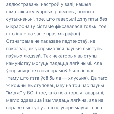
адлюстраваны настрой у залі, нашыя
шматлікія кулуарныя размовы, розныя
сутыкненьні, тое, што гаварылі дэпутаты без
мікрафона (у сістэме фіксавалася толькі тое,
што ішло на запіс праз мікрафон).
Стэнаграма не паказвае падтэкстаў, не
паказвае, як успрымаліся пэўныя выступы
пэўных людзей. Так некаторыя выступы
камуністаў могуць падацца лягічнымі. Але
ўспрыняцьце іхных прамоў было іншае
(таму што гэта ўсё была — хлусьня). Да таго
ж кожны выступовец меў на той час пэўны
“імідж” у ВС, і тое, што некаторыя гаварылі,
магло здавацца і выглядаць лягічна, але на
справе выступ у залі не ўспрымаўся і нават