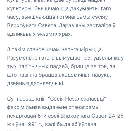
культуры. Зьнішчаюцца дакуманты таго
часу, зьнішчаюцца і стэнаграмы сэсіяў
Вярхоўнага Савета. Зараз яны засталіся ў
адзінкавых экзэмплярах.
З такім становішчам нельга мірыцца.
Разуменьне гэтага вымушае нас, удзельнікаў
тых палітычных падзей, брацца за тое, за
што павінна брацца акадэмічная навука,
дзейныя дасьледчыкі.
Сутнасьць кнігі “Сэсія Незалежнасьці” –
факсімільнае выданьне стэнаграмы
нечарговай 5-й сэсіі Вярхоўнага Савет 24-25
жніўня 1991 г., калі была аб’яўлена