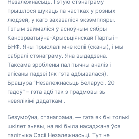
Незалежнасьць. Гэтую стэнаграму
прышлося шукаць па частках у розных
людзей, у каго захаваліся экзэмпляры.
Гэтым займаліся ў асноўным сябры
Кансэрватыўна-Хрысьціянскай Партыі –
БНФ. Яны прыслалі мне копіі (сканы), і мы
сабралі стэнаграму. Яна выдадзена.
Таксама зроблены палітычны аналіз і
апісаны падзеі (як гэта адбывалася).
Брашура “Незалежнасьць Беларусі. 20
гадоў” – гэта адбітак з прадмовы зь
невялікімі дадаткамі.
Безумоўна, стэнаграма, — гэта як бы толькі
шкілет зьявы, на які была насаджана ўся
палітыка Сэсіі Незалежнасьці. Тут не