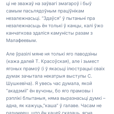
ці не зважаў на заўвагі змагароў і быў
самым пасьлядоўным праціўнікам
незалежнасьці. “Здаўся” ў пытаньні пра
незалежнасьць ён толькі ў канцы, калі ўжо
канчаткова здаліся камуністы разам з
Малафеевым.
Але ўразілі мяне ня толькі яго паводзіны
(кажа далей Т. Красоўская), але і зьмест
ягоных прамоў (і ў якасьці ілюстрацыі сваіх
думак зачытала некатрыя выступы С.
Шушкевіча). Я увесь час думала, якой
“акадэміі” ён вучоны, бо яго прамовы і
рэплікі блытаныя, няма выразнасьці думкі –
адна, як кажуць,”каша” ў галаве. Часам не
разумееш, што ён хацеў сказаць, ясна