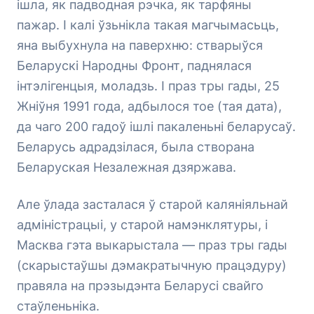
ішла, як падводная рэчка, як тарфяны
пажар. І калі ўзьнікла такая магчымасьць,
яна выбухнула на паверхню: стварыўся
Беларускі Народны Фронт, паднялася
інтэлігенцыя, моладзь. І праз тры гады, 25
Жніўня 1991 года, адбылося тое (тая дата),
да чаго 200 гадоў ішлі пакаленьні беларусаў.
Беларусь адрадзілася, была створана
Беларуская Незалежная дзяржава.
Але ўлада засталася ў старой каляніяльнай
адміністрацыі, у старой намэнклятуры, і
Масква гэта выкарыстала — праз тры гады
(скарыстаўшы дэмакратычную працэдуру)
правяла на прэзыдэнта Беларусі свайго
стаўленьніка.