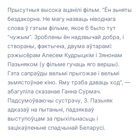
Прысутныя высока ацанілі фільм. “Ён зьняты
бездакорна. Не магу назваць ніводнага
слова ў гэтым фільме, якое б было тут
“чужым”. Зроблены ён надзвычай добра, і
створаны, фактычна, двума аўтарамі:
рэжысёрам Алесем Кудрыцкім і Зянонам
Пазьняком (у фільме гучаць яго вершы).
Гэта сапраўды вельмі прыгожае і вельмі
зьмястоўнае кіно. Яму трэба даваць ход”, —
абагуліла сказанае Ганна Сурмач.
Падсумоўваючы сустрэчу, З. Пазьняк
адказаў на пытаньні, падзякваў
выступоўцам за прыхільнасьць і
зацікаўленьне спадчынай Беларусі.