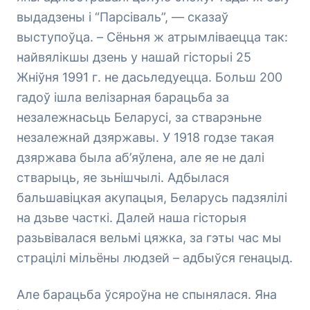
выдадзены і “Парсіваль”, — сказаў
выступоўца. – Сёньня ж атрымліваецца так:
найвялікшы дзень у нашай гісторыі 25
Жніўня 1991 г. не дасьледуецца. Больш 200
гадоў ішла велізарная барацьба за
незалежнасьць Беларусі, за стварэньне
незалежнай дзяржавы. У 1918 годзе такая
дзяржава была аб’яўлена, але яе не далі
стварыць, яе зьнішчылі. Адбылася
бальшавіцкая акупацыя, Беларусь падзялілі
на дзьве часткі. Далей наша гісторыя
разьвівалася вельмі цяжка, за гэты час мы
страцілі мільёны людзей – адбыўся генацыд.
Але барацьба ўсяроўна не спынялася. Яна