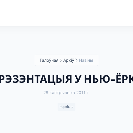
Галоўная
Архіў
Навіны
РЭЗЭНТАЦЫЯ У НЬЮ-ЁР
28 кастрычніка 2011 г.
Навіны