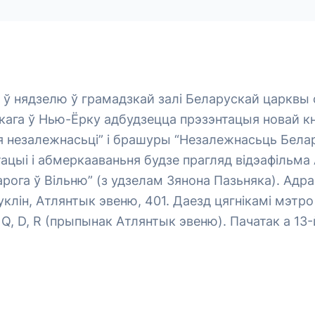
 ў нядзелю ў грамадзкай залі Беларускай царквы 
ага ў Нью-Ёрку адбудзецца прэзэнтацыя новай кні
я незалежнасьці” і брашуры “Незалежнасьць Белару
ацыі і абмеркааваньня будзе прагляд відэафільма
рога ў Вільню” (з удзелам Зянона Пазьняка). Адрас
уклін, Атлянтык эвеню, 401. Даезд цягнікамі мэтр
 Q, D, R (прыпынак Атлянтык эвеню). Пачатак а 13-й