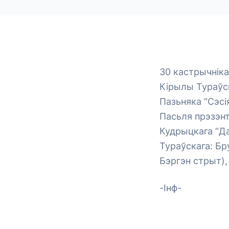
30 кастрычніка
Кірылы Тураўск
Пазьняка “Сэсі
Пасьля прэзэнт
Кудрыцкага “Да
Тураўскага: Бр
Бэргэн стрыт),
-Інф-