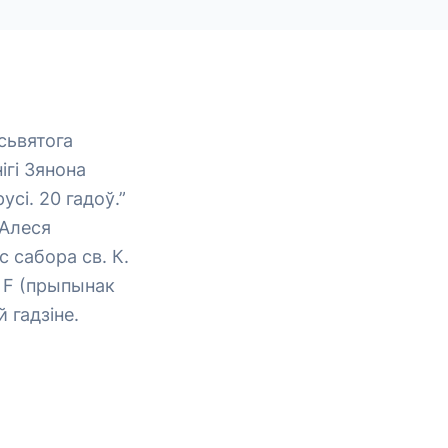
сьвятога
гі Зянона
сі. 20 гадоў.”
 Алеся
 сабора св. К.
о F (прыпынак
 гадзіне.