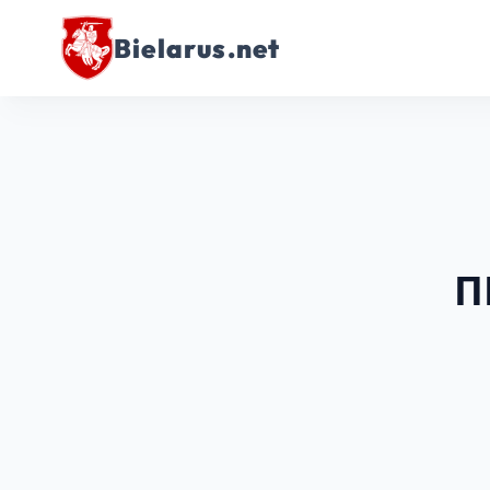
Bielarus.net
П