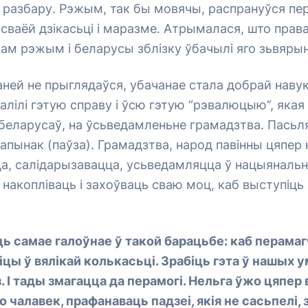
з разбару. Рэжым, так бы мовячы, распрануўся пе
сваёй дзікасьці і маразме. Атрымалася, што прав
ам рэжым і беларусы зблізку ўбачылі яго зьвяры
аней не прыглядаўся, убачанае стала добрай наву
лілі гэтую справу і ўсю гэтую “рэвалюцыю”, якая
беларусаў, на ўсьведамленьне грамадзтва. Пасьля
апынак (паўза). Грамадзтва, народ павінны цяпер 
ца, салідарызавацца, усьведамляцца ў нацыяналь
, накопліваць і захоўваць сваю моц, каб выступіць
ь самае галоўнае ў такой барацьбе: каб перамаг
іцы ў вялікай колькасьці. Зрабіць гэта ў нашых
з. І тады змагацца да перамогі. Нельга ўжо цяпер
о чалавек, прафанаваць падзеі, якія не сасьпелі, 