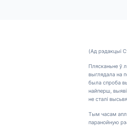
(Ад рэдакцыі С
Плясканьне ў ла
выглядала на п
была спроба вы
найперш, выяві
не сталі высьвя
Тым часам апл
паранойную рэ