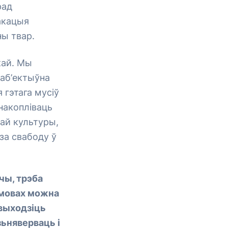
рад
акацыя
ны твар.
кай. Мы
 аб’ектыўна
 гэтага мусіў
накопліваць
най культуры,
 за свабоду ў
чы, трэба
 умовах можна
 выходзіць
зьняверваць і