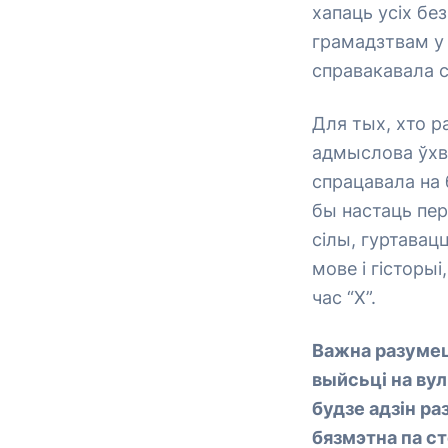
хапаць усіх бе
грамадзтвам у 
справакавала с
Для тых, хто р
адмыслова ўхва
спрацавала на 
бы настаць пер
сілы, гуртавац
мове і гісторыі
час “Х”.
Важна разумец
выйсьці на вул
будзе адзін ра
бязмэтна па ст