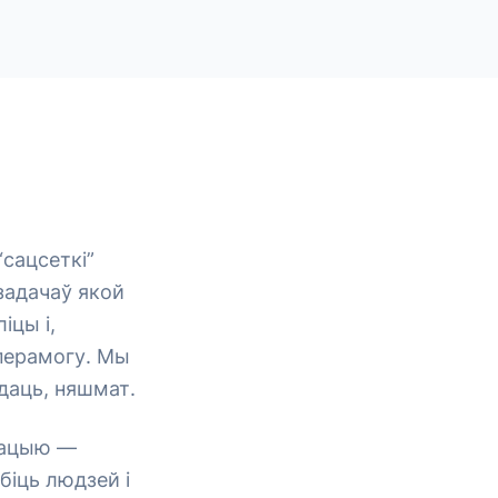
“сацсеткі”
задачаў якой
іцы і,
 перамогу. Мы
ідаць, няшмат.
уацыю —
іць людзей і