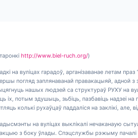
таронкі
http://www.biel-ruch.org/
)
дкі на вуліцах гарадоў, арганізаванае летам праз 
ершы погляд заплянаванай правакацыяй, адной з 
цягнуць нашых людзей са структураў РУХУ на вул
ць іх, потым здушыць, зьбіць, пазбавіць надзеі на
тляць колькі рухаўцаў паддаліся на заклікі, але, в
адысмэнты на вуліцах выклікалі нечаканаую сыт
акцыю з боку ўлады. Спэцслужбы рэжыму пачалі б