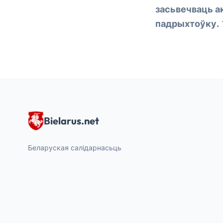
засьвечваць а
падрыхтоўку.
Bielarus.net
Беларуская салідарнасьць