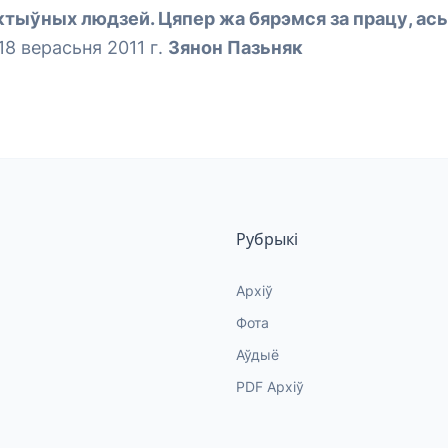
ктыўных людзей. Цяпер жа бярэмся за працу, ась
18 верасьня 2011 г.
Зянон Пазьняк
Рубрыкі
Архіў
Фота
Аўдыё
PDF Архіў