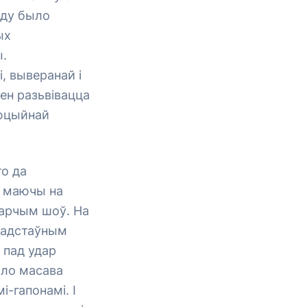
оду было
ых
ы.
, выверанай і
нен разьвівацца
люцыйнай
то да
, маючы на
арчым шоў. На
спадстаўным
 пад удар
ыло масава
-гапонамі. І