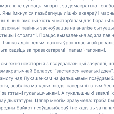
змаганьне супраць імпэрыі, за дэмакратыю і сваб
Яны імкнуліся пазьбегнуць лішніх ахвяраў і марн
ны лічылі эмоцыі хісткім матэр’ялам для барацьб
зеяньні павінны засноўвацца на аналізе сытуацыі
тыцы і стратэгіі. Працэс вызваленьня ад зла паві
. І яшчэ адзін вельмі важны ўрок класічнай рэва
га хадзіць за правакатарамі і папамі-гапонамі.
 сьнежня некаторыя з псэўдаапазыцыі заяўлялі, ш
макратычнай Беларусі “засталося некалькі дзён”
рамогу над Лукашэнкам на фальшывым псэўдавыб
ногія, асабліва маладыя людзі паверылі гэтым бе
і за гэтымі гукальшчыкамі. А гукальшчыкі завялі іх
лаў дыктатуры. Цяпер многім зразумела: трэба б
одны Байкот псэўдавыбараў і не хадзіць за папамі