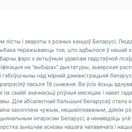
 лісты і звароты з розных канцоў Беларусі. Людз
ыбака перажываюць тое, што адбылося ў нашай кр
ыбарчы фарс з актыўным удзелам падстаўной псэў
іфікацыя на “выбарах” дыктатуры, зьверская рас
і гэбоўшчыны над мірнай дэманстрацыяй беларус
 рэпрэсіяў пасьля 19 сьнежня. Ва ўсіх ёсьць адчув
ні па сваёй значнасьці роўныя месяцам і нават гад
жавы. Для абсалютнай бальшыні беларусаў стала 
аіна захоплена чужым, нецывілізаваным, дзікім р
ыянальным інтарэсам Беларусі, а ненавідзіць усё
орстка зьнішчае асновы нашага чалавечага і нацы