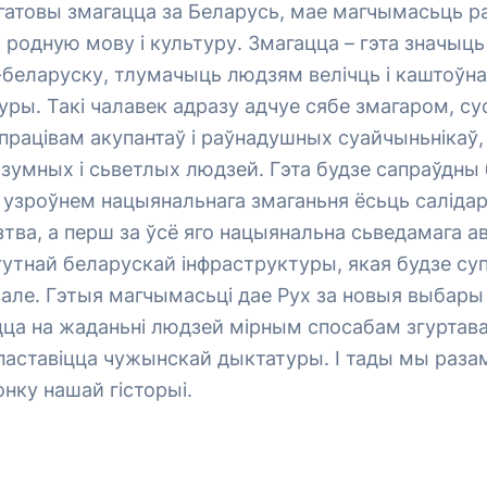
і гатовы змагацца за Беларусь, мае магчымасьць ра
родную мову і культуру. Змагацца – гэта значыц
-беларуску, тлумачыць людзям велічць і каштоўн
ьтуры. Такі чалавек адразу адчуе сябе змагаром, с
упрацівам акупантаў і раўнадушных суайчыньнікаў, 
умных і сьветлых людзей. Гэта будзе сапраўдны б
 узроўнем нацыянальнага змаганьня ёсьць саліда
тва, а перш за ўсё яго нацыянальна сьведамага а
утнай беларускай інфраструктуры, якая будзе су
але. Гэтыя магчымасьці дае Рух за новыя выбары 
цца на жаданьні людзей мірным спосабам згуртав
паставіцца чужынскай дыктатуры. І тады мы раза
нку нашай гісторыі.