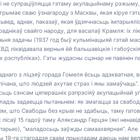
лі не супраціўляцца гэтаму акупацыйнаму рэжыму,
атрымае сваю ўзнагароду з Масквы, якая кіруе гэт
ьвед, аднак, паказаў, якая ўдзячнасьць імпэрыял
аднікаў свайго народу, для васалаў Крамля: іх лі
ьня задачы (1937 год быў кульмінацыяй гэтай ма
КВД ліквідавала верныя ёй бальшавіцкія і гэбоўскія
х рэспубліках). Гэты жудасны сцэнар не павінен п
 аднаго з ліцэяў горада Гомеля ёсьць адэкватная, 
лічана, што людзей ахутае страх і яны замаўчаць”
ёсьць сэнсам цяперашніх рэпрэсіяў акупацыйнай у
адзь задаецца пытаньнем: як змагацца за свабоду
ем, што Свабоды без крыві не здабыць, таму гато
 пісаў 15 гадоў таму Аляксандр Герцэн (які ненаві
пэрыю), “маладосьць заўжды самаахвярная”. Але
 19-га стагоддзя сваім прыкладам даюць нам ве