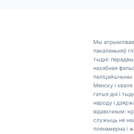
Мы атрымліваем
пакаленьняў гл
тыдні: перадв
нахабная фальс
паліцэйшчыны 
Менску і хваля
гэтыя дні і тыд
народу і дзяр
відавочным: кр
служыць не нац
плянамерна і ж