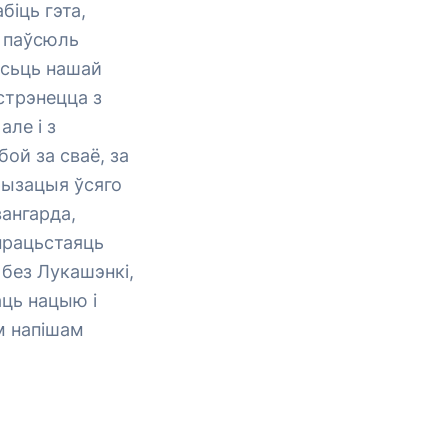
біць гэта,
ь паўсюль
асьць нашай
устрэнецца з
але і з
ой за сваё, за
рызацыя ўсяго
вангарда,
працьстаяць
без Лукашэнкі,
аць нацыю і
м напішам