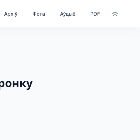
Архіў
Фота
Аўдыё
PDF
аронку