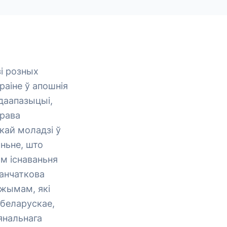
і розных
аіне ў апошнія
даапазыцыі,
права
кай моладзі ў
аньне, што
ам існаваньня
канчаткова
эжымам, які
 беларускае,
янальнага