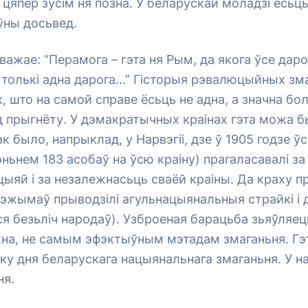
 цяпер зусім ня позна. У беларускай моладзі ёсьц
ўны досьвед.
важае: “Перамога – гэта ня Рым, да якога ўсе даро
 толькі адна дарога…” Гісторыя рэвалюцыйных зм
к, што на самой справе ёсьць не адна, а значна б
 прыгнёту. У дэмакратычных краінах гэта можа б
к было, напрыклад, у Нарвэгіі, дзе ў 1905 годзе 
ньнем 183 асобаў на ўсю краіну) прагаласавалі за
эцыяй і за незалежнасьць сваёй краіны. Да краху п
рэжымаў прыводзілі агульнацыянальныя страйкі і
ся безьліч народаў). Узброеная барацьба зьяўляецц
жна, не самым эфэктыўным мэтадам змаганьня. Гэ
дку дня беларускага нацыянальнага змаганьня. У н
ня.