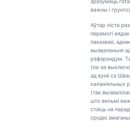
зразумець гэта
важны і грунто
Аўтар ліста раз
перамогі вядзе
паказвае, адна
вызваленьня ад
рэфэрэндум. Та
(па-за выключэ
ад вуніі са Шв
каланіяльных 
(так вызваліла
што вельмі ва
стаіць на пара
сродкі змагань