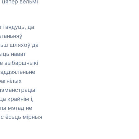
ь цяпер вельмі
гі вядуць, да
аганьняў
ольш шляхоў да
ыць нават
ўсе выбаршчыкі
 аддзяленьне
рагнілых
 дэманстрацыі
а крайнім і,
ты мэтад не
ас ёсьць мірныя