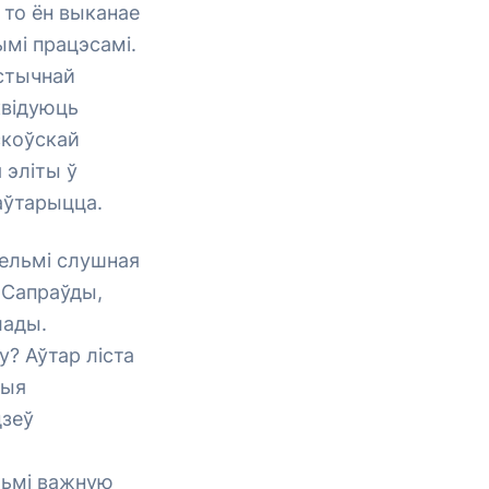
 то ён выканае
ымі працэсамі.
істычнай
квідуюць
скоўскай
 эліты ў
аўтарыцца.
вельмі слушная
. Сапраўды,
лады.
? Аўтар ліста
выя
дзеў
льмі важную