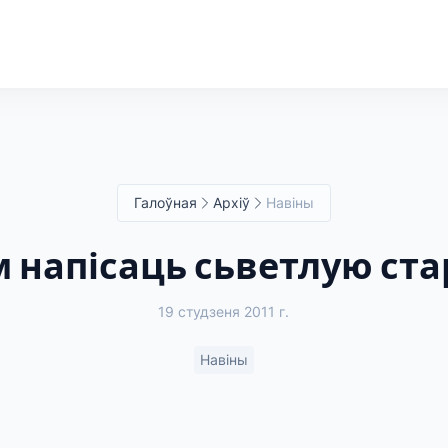
Галоўная
Архіў
Навіны
 напісаць сьветлую ст
19 студзеня 2011 г.
Навіны