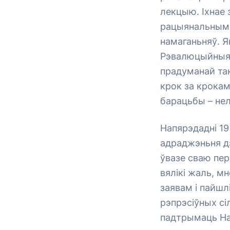
лекцыю. Іхнае 
рацыянальным. 
намаганьняў. Я
Рэвалюцыйныя д
прадуманай так
крок за крокам
барацьбы – нель
Напярэдадні 19
адраджэньня дэ
ўвазе сваю пе
вялікі жаль, м
заявам і пайшл
рэпрэсіўных сі
падтрымаць Нар