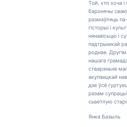
Той, хто хоча 
баронячы сваю 
размаўляць па
гісторыі і кул
нянавісьцю і с
падтрымкай раз
роднае. Другім
нашага грамадз
стварэньне маг
акупанцкай нав
дзе ўсё гуртуе
разам супраць
сьветлую старо
Янка Базыль