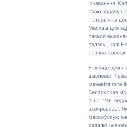
існаваньня. Ка
сваю задачу і 
Гістарычны дос
Масквы для здр
пасьля выканан
падзякі, калі Н
розных савецкі
У лісьце вучня
выснова: “Разь
менавіта гэта 
Беларуская мол
піша: “Мы веда
ахвяраваць”. Як
маскоўскую ім
рэвалюцыянэры