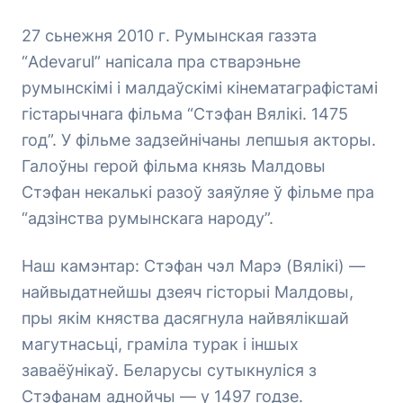
27 сьнежня 2010 г. Румынская газэта
“Adevarul” напісала пра стварэньне
румынскімі і малдаўскімі кінематаграфістамі
гістарычнага фільма “Стэфан Вялікі. 1475
год”. У фільме задзейнічаны лепшыя акторы.
Галоўны герой фільма князь Малдовы
Стэфан некалькі разоў заяўляе ў фільме пра
“адзінства румынскага народу”.
Наш камэнтар: Стэфан чэл Марэ (Вялікі) —
найвыдатнейшы дзеяч гісторыі Малдовы,
пры якім княства дасягнула найвялікшай
магутнасьці, граміла турак і іншых
заваёўнікаў. Беларусы сутыкнуліся з
Стэфанам аднойчы — у 1497 годзе.