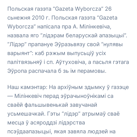
Польская газэта “Gazeta Wyborcza” 26
сьнежня 2010 г. Польская газэта “Gazeta
Wyborcza” напісала пра А. Мілінкевіча,
назвала яго “лідэрам беларускай апазыцыі”.
“Лідэр” прапануе Эўразьвязу свой “нулявы
варыянт”: каб рэжым выпусьціў усіх
палітвязьняў і сп. Аўтуховіча, а пасьля гэтага
Эўропа распачала б зь ім перамовы.
Наш камэнтар: На архіўным здымку ў газэце
— Мілінкевіч перад эўрачыноўнікамі са
сваёй фальшывенькай завучанай
усьмешачкай. Гэты “лідэр” атрымаў сваё
месца ў асяроддзі лідэрства
псэўдаапазыцыі, якая завяла людзей на