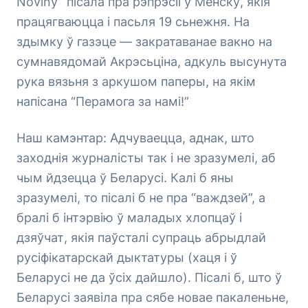
Noviny” пісала пра рэпрэсіі ў Менску, якія
працягваюцца і пасьля 19 сьнежня. На
здымку ў газэце — закратаванае вакно на
сумнавядомай Акрэсьціна, адкуль высунута
рука вязьня з аркушом паперы, на якім
напісана “Перамога за намі!”
Наш камэнтар: Адчуваецца, аднак, што
заходнія журналісты так і не зразумелі, аб
чым йдзецца ў Беларусі. Калі б яны
зразумелі, то пісалі б не пра “важдзей”, а
бралі б інтэрвію ў маладых хлопцаў і
дзяўчат, якія паўсталі супраць абрыдлай
русіфікатарскай дыктатуры (хаця і ў
Беларусі не да ўсіх дайшло). Пісалі б, што ў
Беларусі заявіла пра сябе новае пакаленьне,