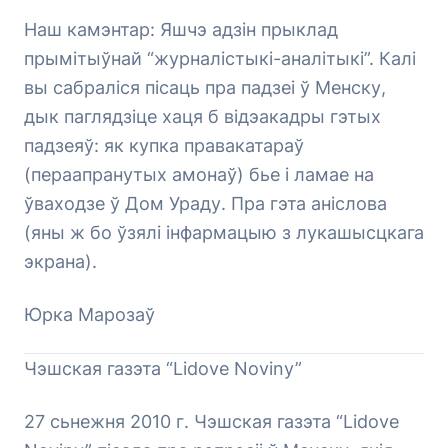
Наш камэнтар: Яшчэ адзін прыклад
прымітыўнай “журналістыкі-аналітыкі”. Калі
вы сабраліся пісаць пра падзеі ў Менску,
дык паглядзіце хаця б відэакадры гэтых
падзеяў: як купка правакатараў
(пераапранутых амонаў) бье і ламае на
ўваходзе ў Дом Ураду. Пра гэта аніслова
(яны ж бо ўзялі інфармацыю з лукашысцкага
экрана).
Юрка Марозаў
Чэшская газэта “Lidove Noviny”
27 сьнежня 2010 г. Чэшская газэта “Lidove