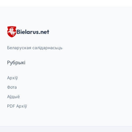
Bielarus.net
Беларуская салідарнасьць
Рубрыкі
Архіў
Фота
Аўдыё
PDF Архіў