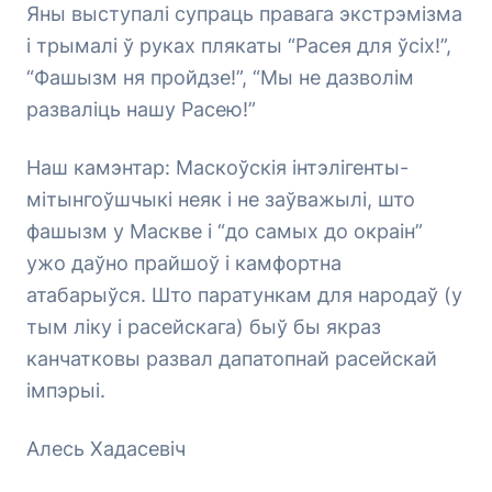
Яны выступалі супраць правага экстрэмізма
і трымалі ў руках плякаты “Расея для ўсіх!”,
“Фашызм ня пройдзе!”, “Мы не дазволім
разваліць нашу Расею!”
Наш камэнтар: Маскоўскія інтэлігенты-
мітынгоўшчыкі неяк і не заўважылі, што
фашызм у Маскве і “до самых до окраін”
ужо даўно прайшоў і камфортна
атабарыўся. Што паратункам для народаў (у
тым ліку і расейскага) быў бы якраз
канчатковы развал дапатопнай расейскай
імпэрыі.
Алесь Хадасевіч