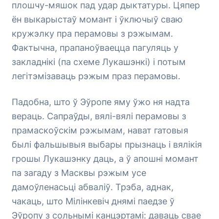
плошчу-мяшок пад удар дыктатуры. Цяпер
ён выкарыстаў момант і ўключыў сваю
кружэлку пра перамовы з рэжымам.
Фактычна, прапаноўваецца пагуляць у
закладнікі (па схеме Лукашэнкі) і потым
легітэмізаваць рэжым праз перамовы.
Падобна, што ў Эўропе яму ўжо ня надта
вераць. Сапраўды, вялі-вялі перамовы з
прамаскоўскім рэжымам, нават гатовыя
былі фальшывыя выбары прызнаць і вялікія
грошы Лукашэнку даць, а ў апошні момант
па загаду з Масквы рэжым усе
дамоўленасьці абваліў. Трэба, аднак,
чакаць, што Мілінкевіч днямі паедзе ў
Эўропу з сольнымі канцэртамі: даваць свае