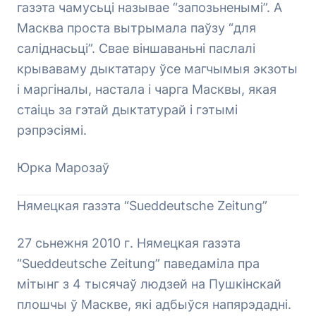
газэта чамусьці называе “запозьненымі”. А
Масква проста вытрымала паўзу “для
саліднасьці”. Свае віншаваньні паслалі
крываваму дыктатару ўсе магчымыя экзоты
і маргіналы, настала і чарга Масквы, якая
стаіць за гэтай дыктатурай і гэтымі
рэпрэсіямі.
Юрка Марозаў
Нямецкая газэта “Sueddeutsche Zeitung”
27 сьнежня 2010 г. Нямецкая газэта
“Sueddeutsche Zeitung” паведаміла пра
мітынг з 4 тысячаў людзей на Пушкінскай
плошчы ў Маскве, які адбыўся напярэдадні.