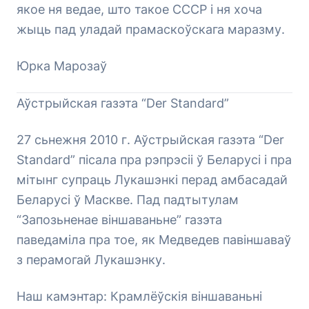
якое ня ведае, што такое СССР і ня хоча
жыць пад уладай прамаскоўскага маразму.
Юрка Марозаў
Аўстрыйская газэта “Der Standard”
27 сьнежня 2010 г. Аўстрыйская газэта “Der
Standard” пісала пра рэпрэсіі ў Беларусі і пра
мітынг супраць Лукашэнкі перад амбасадай
Беларусі ў Маскве. Пад падтытулам
“Запозьненае віншаваньне” газэта
паведаміла пра тое, як Медведев павіншаваў
з перамогай Лукашэнку.
Наш камэнтар: Крамлёўскія віншаваньні