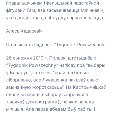
правальшчыкам і фальшывай падстаўной
фігурай? Там, дзе засьвечваецца Мілінкевіч,
усё даводзіцца да абсурду і правальваецца.
Алесь Хадасевіч
Польскі штотыднёвік “Tygodnik Powszechny”
26 сьнежня 2010 г. Польскі штотыднёвік
“Tygodnik Powszechny” напісаў пра “выбары
ў Беларусі”, што яны “прайшлі больш
лібэральна, але Лукашэнка паказаў сваю
звычайную жорсткасьць”. На Кастрычніцкай
плошчы пасьля выбараў сабраліся 5
тысячаў дэманстрантаў, на якіх напала
міліцыя. Але перад абедам быў пабіты і