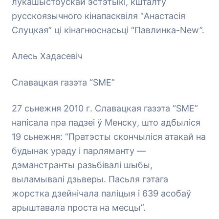
лукашыстоўскай эстэтыкі, кшталту
русскоязычного кінапасквіля “Анастасія
Слуцкая” ці кінагнюснасьці “Павлинка-New”.
Алесь Хадасевіч
Славацкая газэта “SME”
27 сьнежня 2010 г. Славацкая газэта “SME”
напісала пра падзеі ў Менску, што адбыліся
19 сьнежня: “Пратэсты скончыліся атакай на
будынак ураду і парляманту —
дэманстранты разьбівалі шыбы,
выламывалі дзьверы. Пасьля гэтага
жорстка дзейнічала паліцыя і 639 асобаў
арыштавала проста на месцы”.