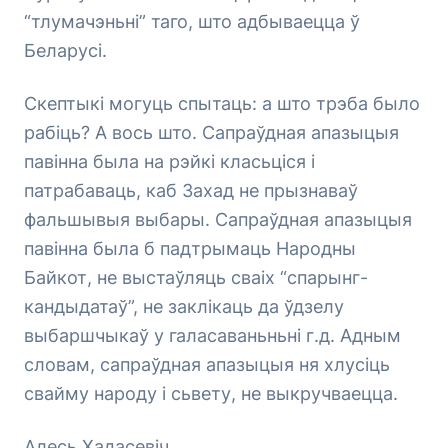
“тлумачэньні” таго, што адбываецца ў
Беларусі.
Скептыкі могуць спытаць: а што трэба было
рабіць? А вось што. Сапраўдная апазыцыя
павінна была на рэйкі класьціся і
патрабаваць, каб Захад не прызнаваў
фальшывыя выбары. Сапраўдная апазыцыя
павінна была б падтрымаць Народны
Байкот, не выстаўляць сваіх “спарынг-
кандыдатаў”, не заклікаць да ўдзелу
выбаршчыкаў у галасаваньньні г.д. Адным
словам, сапраўдная апазыцыя ня хлусіць
свайму народу і сьвету, не выкручваецца.
Алесь Хадасевіч