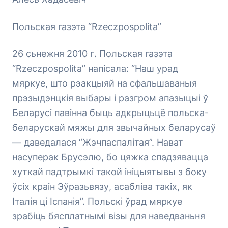
Польская газэта “Rzeczpospolita”
26 сьнежня 2010 г. Польская газэта
“Rzeczpospolita” напісала: “Наш урад
мяркуе, што рэакцыяй на сфальшаваныя
прэзыдэнцкія выбары і разгром апазыцыі ў
Беларусі павінна быць адкрыцьцё польска-
беларускай мяжы для звычайных беларусаў
— даведалася “Жэчпаспалітая”. Нават
насуперак Брусэлю, бо цяжка спадзявацца
хуткай падтрымкі такой ініцыятывы з боку
ўсіх краін Эўразьвязу, асабліва такіх, як
Італія ці Іспанія”. Польскі ўрад мяркуе
зрабіць бясплатнымі візы для наведваньня