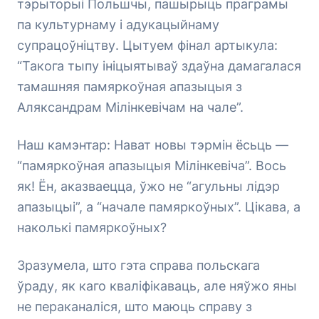
тэрыторыі Польшчы, пашырыць праграмы
па культурнаму і адукацыйнаму
супрацоўніцтву. Цытуем фінал артыкула:
“Такога тыпу ініцыятываў здаўна дамагалася
тамашняя памяркоўная апазыцыя з
Аляксандрам Мілінкевічам на чале”.
Наш камэнтар: Нават новы тэрмін ёсьць —
“памяркоўная апазыцыя Мілінкевіча”. Вось
як! Ён, аказваецца, ўжо не “агульны лідэр
апазыцыі”, а “начале памяркоўных”. Цікава, а
наколькі памяркоўных?
Зразумела, што гэта справа польскага
ўраду, як каго кваліфікаваць, але няўжо яны
не пераканаліся, што маюць справу з