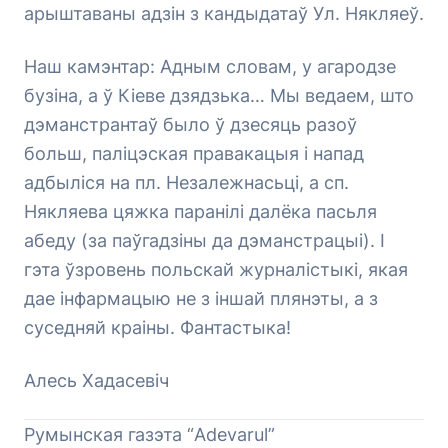
арыштаваны адзін з кандыдатаў Ул. Някляеў.
Наш камэнтар: Адным словам, у агародзе
бузіна, а ў Кіеве дзядзька… Мы ведаем, што
дэманстрантаў было ў дзесяць разоў
больш, паліцэская правакацыя і напад
адбыліся на пл. Незалежнасьці, а сп.
Някляева цяжка паранілі далёка пасьля
абеду (за паўгадзіны да дэманстрацыі). І
гэта ўзровень польскай журналістыкі, якая
дае інфармацыю не з іншай плянэты, а з
суседняй краіны. Фантастыка!
Алесь Хадасевіч
Румынская газэта “Adevarul”