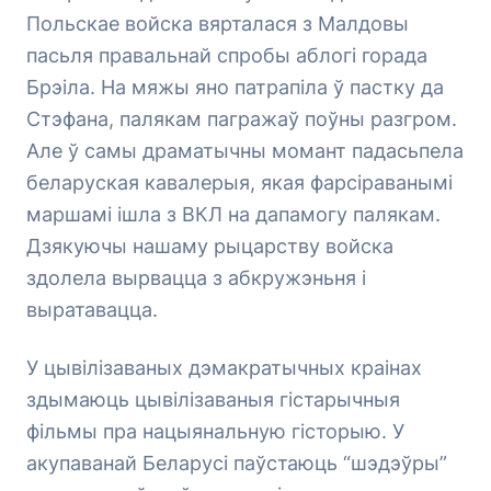
Польскае войска вярталася з Малдовы
пасьля правальнай спробы аблогі горада
Брэіла. На мяжы яно патрапіла ў пастку да
Стэфана, палякам пагражаў поўны разгром.
Але ў самы драматычны момант падасьпела
беларуская кавалерыя, якая фарсіраванымі
маршамі ішла з ВКЛ на дапамогу палякам.
Дзякуючы нашаму рыцарству войска
здолела вырвацца з абкружэньня і
выратавацца.
У цывілізаваных дэмакратычных краінах
здымаюць цывілізаваныя гістарычныя
фільмы пра нацыянальную гісторыю. У
акупаванай Беларусі паўстаюць “шэдэўры”