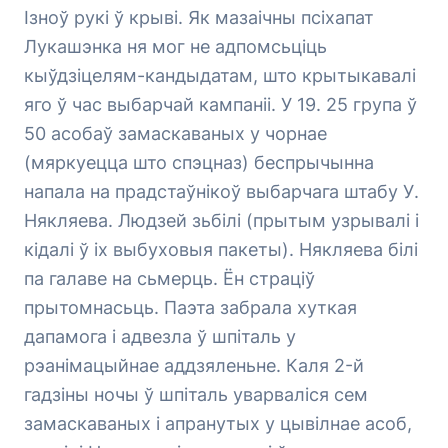
Ізноў рукі ў крыві. Як мазаічны псіхапат
Лукашэнка ня мог не адпомсьціць
кыўдзіцелям-кандыдатам, што крытыкавалі
яго ў час выбарчай кампаніі. У 19. 25 група ў
50 асобаў замаскаваных у чорнае
(мяркуецца што спэцназ) беспрычынна
напала на прадстаўнікоў выбарчага штабу У.
Някляева. Людзей зьбілі (прытым узрывалі і
кідалі ў іх выбуховыя пакеты). Някляева білі
па галаве на сьмерць. Ён страціў
прытомнасьць. Паэта забрала хуткая
дапамога і адвезла ў шпіталь у
рэанімацыйнае аддзяленьне. Каля 2-й
гадзіны ночы ў шпіталь уварваліся сем
замаскаваных і апранутых у цывілнае асоб,