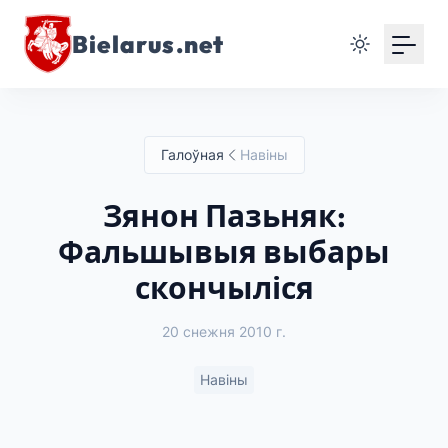
Bielarus.net
Галоўная
Навіны
Зянон Пазьняк:
Фальшывыя выбары
скончыліся
20 снежня 2010 г.
Навіны