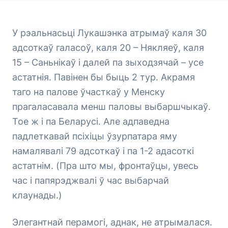
У рэальнасьці Лукашэнка атрымаў каля 30
адсоткаў галасоў, каля 20 – Някляеў, каля
15 – Саньнікаў і далей па зыходзячай – усе
астатнія. Павінен бы быць 2 тур. Акрамя
таго на палове ўчасткаў у Менску
прагаласавала менш паловы выбаршчыкаў.
Тое ж і па Беларусі. Але адпаведна
падлеткавай псіхіцы ўзурпатара яму
намалявалі 79 адсоткаў і па 1-2 адасоткі
астатнім. (Пра што мы, фронтаўцы, увесь
час і папярэджвалі ў час выбарчай
клаунады.)
Элегантнай перамогі, аднак, не атрымалася.