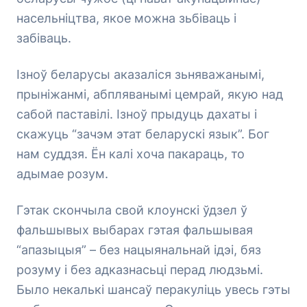
насельніцтва, якое можна зьбіваць і
забіваць.
Ізноў беларусы аказаліся зьняважанымі,
прыніжанмі, абпляванымі цемрай, якую над
сабой паставілі. Ізноў прыдуць дахаты і
скажуць “зачэм этат беларускі язык”. Бог
нам суддзя. Ён калі хоча пакараць, то
адымае розум.
Гэтак скончыла свой клоунскі ўдзел ў
фальшывых выбарах гэтая фальшывая
“апазыцыя” – без нацыянальнай ідэі, бяз
розуму і без адказнасьці перад людзьмі.
Было некалькі шансаў перакуліць увесь гэты