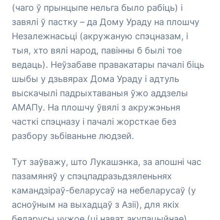
(чаго ў прынцыпе нельга было рабіць) і
завялі ў пастку – да Дому Ураду на плошчу
Незалежнасьці (акружаную спэцназам, і
тыя, хто вялі народ, павінны б былі тое
ведаць). Неўзабаве правакатары пачалі біць
шыбы у дзьвярах Дома Ураду і адтуль
выскачылі падрыхтаваныя ўжо аддзелы
АМАПу. На плошчу ўвялі з акружэньня
часткі спэцназу і пачалі жорсткае без
разбору зьбіваньне людзей.
Тут заўважу, што Лукашэнка, за апошні час
пазамяняў у спэцпадразьдзяленьнях
камандзіраў-беларусаў на небеларусаў (у
асноўным на выхадцаў з Азіі), для якіх
беларусы чужое (ці нават акупацыйнае)