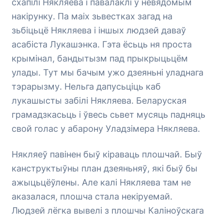
схапілі Някляева і павалаклі ў невядомым
накірунку. Па маіх зьвестках загад на
зьбіцьцё Някляева і іншых людзей даваў
асабіста Лукашэнка. Гэта ёсьць ня проста
крымінал, бандытызм пад прыкрыцьцём
улады. Тут мы бачым ужо дзеяньні уладнага
тэрарызму. Нельга дапусьціць каб
лукашысты забілі Някляева. Беларуская
грамадзкасьць і ўвесь сьвет мусяць падняць
свой голас у абарону Уладзімера Някляева.
Някляеў павінен быў кіраваць плошчай. Быў
канструктыўны план дзеяньняў, які быў бы
ажыцьцёўлены. Але калі Някляева там не
аказалася, плошча стала некіруемай.
Людзей лёгка вывелі з плошчы Каліноўскага