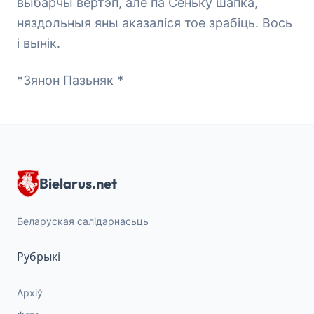
выбарчы вертэп, але па Сеньку шапка,
няздольныя яны аказаліся тое зрабіць. Вось
і вынік.
*Зянон Пазьняк *
Bielarus.net
Беларуская салідарнасьць
Рубрыкі
Архіў