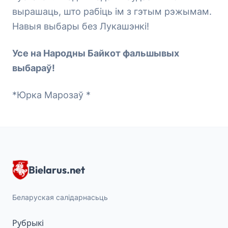
вырашаць, што рабіць ім з гэтым рэжымам.
Навыя выбары без Лукашэнкі!
Усе на Народны Байкот фальшывых
выбараў!
*Юрка Марозаў *
Bielarus.net
Беларуская салідарнасьць
Рубрыкі