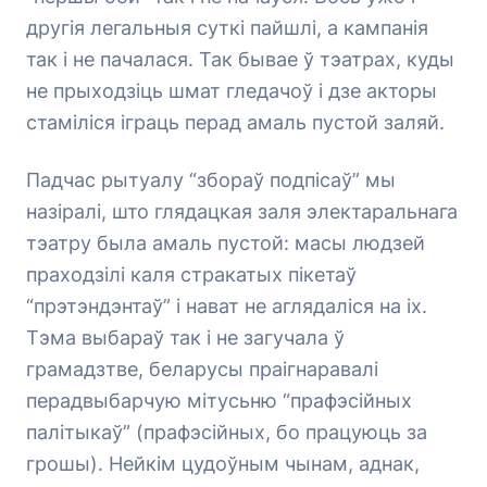
другія легальныя суткі пайшлі, а кампанія
так і не пачалася. Так бывае ў тэатрах, куды
не прыходзіць шмат гледачоў і дзе акторы
стаміліся іграць перад амаль пустой заляй.
Падчас рытуалу “збораў подпісаў” мы
назіралі, што глядацкая заля электаральнага
тэатру была амаль пустой: масы людзей
праходзілі каля стракатых пікетаў
“прэтэндэнтаў” і нават не аглядаліся на іх.
Тэма выбараў так і не загучала ў
грамадзтве, беларусы праігнаравалі
перадвыбарчую мітусьню “прафэсійных
палітыкаў” (прафэсійных, бо працуюць за
грошы). Нейкім цудоўным чынам, аднак,