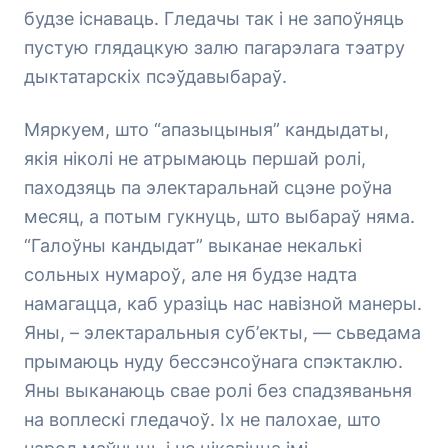
будзе існаваць. Гледачы так і не запоўняць
пустую глядацкую залю пагарэлага тэатру
дыктатарскіх псэўдавыбараў.
Мяркуем, што “апазыцыныя” кандыдаты,
якія ніколі не атрымаюць першай ролі,
паходзяць па электаральнай сцэне роўна
месяц, а потым гукнуць, што выбараў няма.
“Галоўны кандыдат” выканае некалькі
сольных нумароў, але ня будзе надта
намагацца, каб уразіць нас навізной манеры.
Яны, – электаральныя суб’екты, — сьведама
прымаюць нуду бессэнсоўнага спэктаклю.
Яны выканаюць свае ролі без спадзяваньня
на воплескі гледачоў. Іх не палохае, што