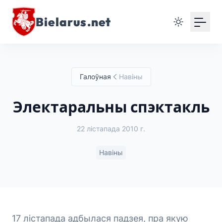
Bielarus.net
Галоўная
Навіны
Электаральны спэктакль
22 лістапада 2010 г.
Навіны
17 лістапада адбылася падзея, пра якую