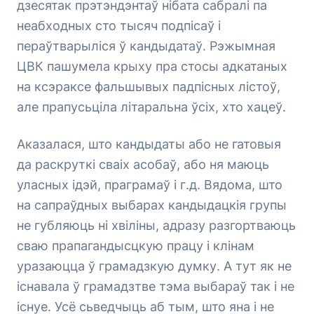
дзесятак прэтэндэнтаў нібата сабралі па
неабходных сто тысяч подпісаў і
пераўтварыліся ў кандыдатаў. Рэжымная
ЦВК пашумела крыху пра стосы адкатаных
на ксэраксе фальшывых падпісных лістоў,
але прапусьціла літаральна ўсіх, хто хацеў.
Аказалася, што кандыдаты або не гатовыя
да раскруткі сваіх асобаў, або ня маюць
уласных ідэй, праграмаў і г.д. Вядома, што
на сапраўдных выбарах кандыдацкія групы
не губляюць ні хвіліны, адразу разгортваюць
сваю прапагандысцкую працу і клінам
уразаюцца ў грамадзкую думку. А тут як не
існавала ў грамадзтве тэма выбараў так і не
існуе. Усё сьведчыць аб тым, што яна і не