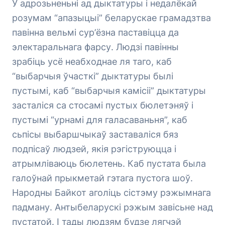
У адрозьненьні ад дыктатуры і недалёкай
розумам “апазыцыі” беларускае грамадзтва
павінна вельмі сур’ёзна паставіцца да
электаральнага фарсу. Людзі павінны
зрабіць усё неабходнае ля таго, каб
“выбарчыя ўчасткі” дыктатуры былі
пустымі, каб “выбарчыя камісіі” дыктатуры
засталіся са стосамі пустых бюлетэняў і
пустымі “урнамі для галасаваньня”, каб
сьпісы выбаршчыкаў заставаліся бяз
подпісаў людзей, якія рэгіструюцца і
атрымліваюць бюлетень. Каб пустата была
галоўнай прыкметай гэтага пустога шоў.
Народны Байкот аголіць сістэму рэжымнага
падману. Антыбеларускі рэжым завісьне над
пустатой. І тады людзям будзе лягчэй