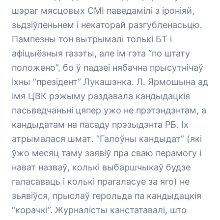
шэраг мясцовых СМІ паведамілі з іроніяй,
зьдзіўленьнем і некаторай разгубленасьцю.
Пампезны тон вытрымалі толькі БТ і
афіцыёзныя газэты, але ім гэта “по штату
положено”, бо ў падзеі нябачна прысутнічаў
іхны “презідент” Лукашэнка. Л. Ярмошына ад
імя ЦВК рэжыму раздавала кандыдацкія
пасьведчаньні цяпер ужо не прэтэндэнтам, а
кандыдатам на пасаду прэзыдэнта РБ. Іх
атрымалася шмат. “Галоўны кандыдат” (які
ўжо месяц таму заявіў пра сваю перамогу і
нават назваў, колькі выбаршчыкаў будзе
галасаваць і колькі прагаласуе за яго) не
зьявіўся, прыслаў герольда па кандыдацкія
“корачкі”. Журналісты канстатавалі, што