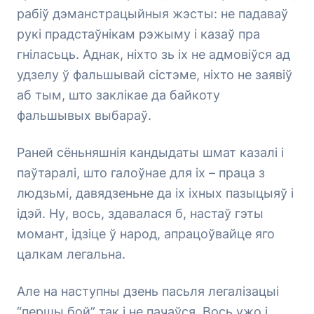
рабіў дэманстрацыйныя жэсты: не падаваў
рукі прадстаўнікам рэжыму і казаў пра
гніласьць. Аднак, ніхто зь іх не адмовіўся ад
удзелу ў фальшывай сістэме, ніхто не заявіў
аб тым, што заклікае да байкоту
фальшывых выбараў.
Раней сёньняшнія кандыдаты шмат казалі і
паўтаралі, што галоўнае для іх – праца з
людзьмі, давядзеньне да іх іхных пазыцыяў і
ідэй. Ну, вось, здавалася б, настаў гэты
момант, ідзіце ў народ, апрацоўвайце яго
цалкам легальна.
Але на наступны дзень пасьля легалізацыі
“першы бой” так і не пачаўся. Вось ужо і