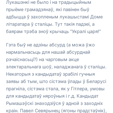
Лукашэнкі не было і на традыцыйным
прыёме грамадзянаў, які павінен быў
адбыцца ў захопленым лукашыстамі Доме
літаратара ў сталіцы. Тут такія падзеі, а
баярам трэба зноў крычаць “Укралі царя!”
Гэта быў не адзіны абсурд (а можа ўжо
нармальнасьць для нашай абсурднай
рэчаіснасьці?) на чарговым акце
электаральнага шоў, наладжанага ў сталіцы.
Некаторыя з кандыдатаў зрабілі гучныя
заявы аб тым, што сістэма ўлады ў Беларусі
прагніла, сістэма стала, як у Гітлера, умовы
для кандыдатаў няроўныя і г.д. Кандыдат
Рымашэўскі знаходзіўся ў адной з заходніх
краін. Павел Севярынец (ягоны прадстаўнік),