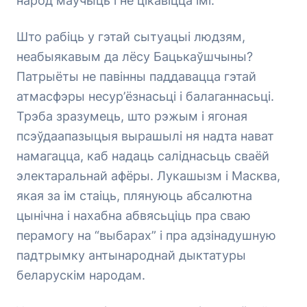
народ маўчыць і не цікавіцца імі.
Што рабіць у гэтай сытуацыі людзям,
неабыякавым да лёсу Бацькаўшчыны?
Патрыёты не павінны паддавацца гэтай
атмасфэры несур’ёзнасьці і балаганнасьці.
Трэба зразумець, што рэжым і ягоная
псэўдаапазыцыя вырашылі ня надта нават
намагацца, каб надаць саліднасьць сваёй
электаральнай афёры. Лукашызм і Масква,
якая за ім стаіць, плянуюць абсалютна
цынічна і нахабна абвясьціць пра сваю
перамогу на “выбарах” і пра адзінадушную
падтрымку антынароднай дыктатуры
беларускім народам.