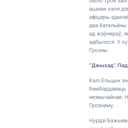
было трое забі
ацэнак каля дз
афіцэры адмові
два батальёны 
ад жаўнераў, я
адбылося. У ху
Грозны.
“Джыхад”. Па
Калі Ельцын зн
бамбардаваць Ч
незвычайнае. Н
Грознаму.
Нурдзі Бажыева