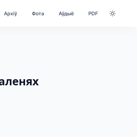
Архіў
Фота
Аўдыё
PDF
каленях