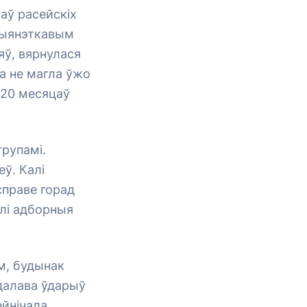
паў расейскіх
рыянэткавым
яў, вярнулася
ла не магла ўжо
 20 месяцаў
групамі.
ў. Калі
справе горад
ілі адборныя
м, будынак
рдалава ўдарыў
ейнічала