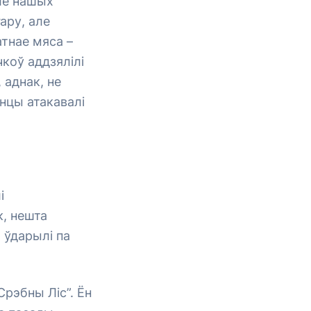
дле нашых
ару, але
атнае мяса –
чкоў аддзялілі
 аднак, не
нцы атакавалі
і
к, нешта
 ўдарылі па
Срэбны Ліс”. Ён