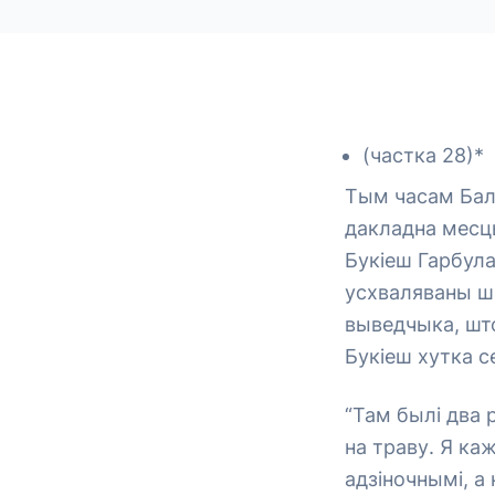
(частка 28)*
Тым часам Бала
дакладна месцы
Букіеш Гарбула
усхваляваны шэ
выведчыка, што
Букіеш хутка с
“Там былі два 
на траву. Я ка
адзіночнымі, а 