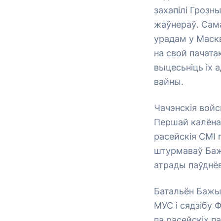
захапілі Грозн
жаўнераў. Сам
урадам у Маск
на свой пачата
выцесьніць іх 
вайны.
Чачэнскія войск
Першай калёнай
расейскія СМІ 
штурмаваў Бажы
атрады паўднёв
Батальён Бажы
МУС і сядзібу 
па расейскіх п