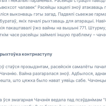
тых і некалькі параненых. Расейцы страцілі паво
ьвюхсот чалавек” Расейцы хацелі зноў атакаваць г
ліся выконваць гэты загад. Падвялі сьвежае гарм
буратаў, якіх пачалі рыхтаваць для апэрацыі. Наві
кія пакаштавалі ўжо вайны на вышыні 771. Штурму,
ткім часе расейцы займелі іншую праблему – чачэ
дрыхтоўка контрнаступу
оў стаўся прэзыдэнтам, расейскія самалёты пачал
ачэнію. Вайна разгарэлася зноў. Адбылося, адна
ешта, што цяжка было нават уявіць сабе. Чачэнцы
 ўся змагарная Чачэнія ведала пад псэўданімам “