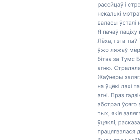
расейцаў і стр
некалькі мэтра
валасы ўсталі 
Я пачаў паціху
Лёха, гэта ты?
ўжо ляжаў мёрт
бітва за Тумс 
агню. Страляла
Жаўнеры залягл
на ўцёкі лахі п
агні. Праз гад
абстрэл ўсяго 
тых, якія заляг
ўцяклі, расказ
працягвалася д