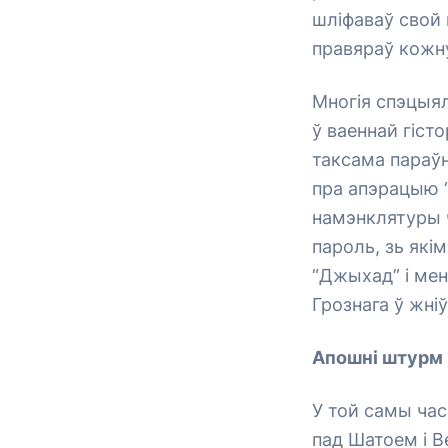
шліфаваў свой 
правяраў кожн
Многія спэцыя
ў ваеннай гіст
таксама параўн
пра апэрацыю 
намэнклятуры ч
пароль, зь які
“Джыхад” і ме
Грознага ў жніў
Апошні штурм
У той самы час
пад Шатоем і В