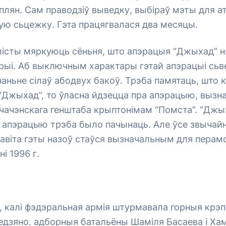
плян. Сам праводзіў выведку, выбіраў мэты для ат
ую сьцежку. Гэта працягвалася два месяцы.
лісты мяркуюць сёньня, што апэрацыя “Джыхад” н
орыі. Аб выключным характары гэтай апэрацыі сь
аньне сілаў абодвух бакоў. Трэба памятаць, што к
“Джыхад”, то ўласна йдзецца пра апэрацыю, вызн
ачэнскага генштаба крыптонімам “Помста”. “Джых
м апэрацыю трэба было пачынаць. Але ўсе звычай
навіта гэты назоў стаўся вызначальным для пера
ні 1996 г.
, калі фэдэральная армія штурмавала горныя крэп
едзяно, адборныя батальёны Шаміля Басаева і Ха