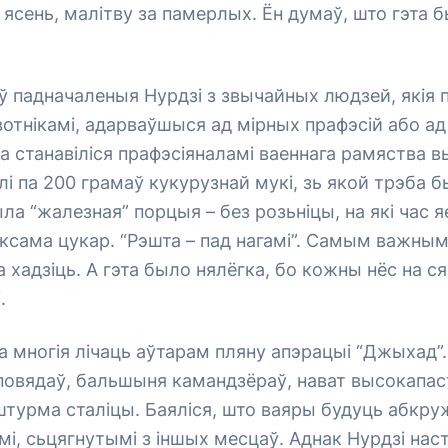
ў ясень, малітву за памерлых. Ён думаў, што гэта 
ў падначаленыя Нурдзі з звычайных людзей, якія 
отнікамі, адарваўшыся ад мірных прафэсій або а
а станавіліся прафэсіяналамі ваеннага рамяства в
і па 200 грамаў кукурузнай мукі, зь якой трэба б
ла “жалезная” порцыя – без розьніцы, на які час я
ксама цукар. “Рэшта – пад нагамі”. Самым важным
хадзіць. А гэта было нялёгка, бо кожны нёс на ся
.
 многія лічаць аўтарам пляну апэрацыі “Джыхад”
повядаў, бальшыня камандзёраў, нават высокапас
турма сталіцы. Баяліся, што ваяры будуць абкру
амі, сьцягнутымі з іншых месцаў. Аднак Нурдзі нас