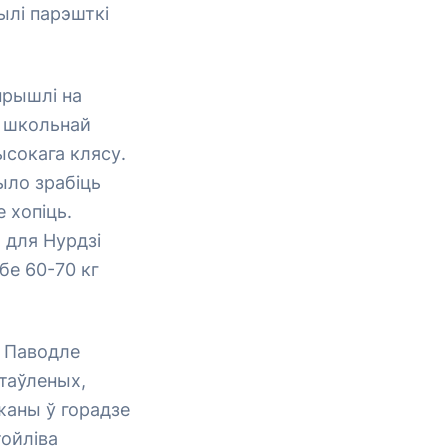
былі парэшткі
прышлі на
д школьнай
ысокага клясу.
ыло зрабіць
е хопіць.
 для Нурдзі
бе 60-70 кг
. Паводле
таўленых,
жаны ў горадзе
тойліва