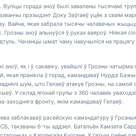
ы. Вуліцы горада зноў былі завалены тысячамі тру
азванчы прэзыдэнт Доку Заўгаеў уцёк з сваім ма
ву. Вайна, якая забрала тысячы чалавечых жыцьц
к. Грозны зноў апынуўся ў руках ваяроў. Ніякая сі
адтуль. Чачэнцы шмат чаму навучыліся на працягу
і зноў, як і ў сакавіку, увайшлі ў Грозны чатырма 
, якая пранікла ў горад, камандаваў Нурдзі Бажые
паднялі шум, што Гелаеў атакуе Грозны, на самой 
еў. У склад ягонай групы з 360 чалавек уваходз
а-заходняга фронту, якім камандаваў Гелаеў.
ева заблакаваў расейскую камэндатуру ў Грозны
ФСБ, такзваны 6-ты аддзел. Батальён Хамзата Са
астарунках у Карпінскім Кургане. У гэтым раёне дз