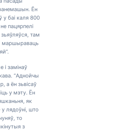
да пасады
бранемашын. Ён
ў у баі каля 800
 не пацярпелі
н зьяўляўся, там
лі маршыраваць
яй”.
е і замінаў
ікава. “Аднойчы
, а ён зьвісаў
іць у мэту. Ён
яшканьня, як
 у лядоўні, што
чуняў, то
ыкінутыя з