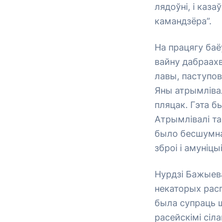
лядоўні, і каза
камандзёра”.
На працягу баё
вайну дабраахв
лавы, паступов
Яны атрымлівал
пляцак. Гэта бы
Атрымлівалі та
было бесшумна 
зброі і амуніцыі
Нурдзі Бажыева
некаторых рас
была супраць ш
расейскімі сіл