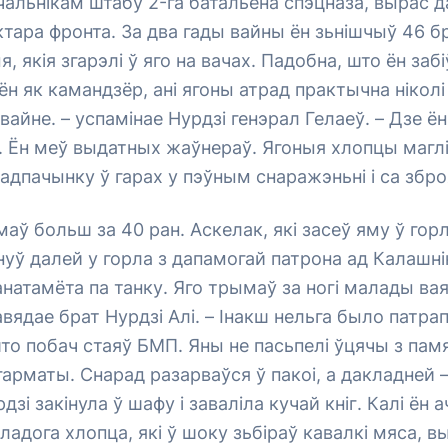
чальнікам штабу 2-га батальёна спэцназа, вырас 
тара фронта. За два гады вайны ён зьнішчыў 46 
я, якія згарэлі ў яго на вачах. Падобна, што ён забі
ён як камандзёр, ані ягоны атрад практычна ніколі
вайне. – успамінае Нурдзі генэрал Гелаеў. – Дзе ё
. Ён меў выдатных жаўнераў. Ягоныя хлопцы маг
 адпачынку ў гарах у пэўным снаражэньні і са збро
аў больш за 40 ран. Аскелак, які засеў яму ў горл
унуў далей у горла з дапамогай патрона ад Калашн
анатамёта па танку. Яго трымаў за ногі малады ваяр
авядае брат Нурдзі Алі. – Інакш нельга было патрап
то побач стаяў БМП. Яны не пасьпелі ўцячы з пам
гарматы. Снарад разарваўся ў пакоі, а дакладней –
дзі закінула ў шафу і заваліла кучай кніг. Калі ён а
ладога хлопца, які ў шоку зьбіраў кавалкі мяса, в