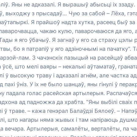
эліў. Яны не адказалі. Я вырашыў абысьці іх ззаду.
ў, выходжу з прысадаў… Чую за сабой – Лёха, гэт
наўтапыркі. Я прайшоў надта хутка, расеец быў за
 паварочвацца, чакаю кулю, паварочваюся да яго, 
 Тады я яго ўбачыў. Я загнаў у яго са страху цэлы 
вы, бо я патрапіў у яго адзіночнымі на пачатку”. 
Барзой-лам. З чачэнскіх пазыцый на расейцаў абва
 ўсё, што мелі ваяры – некалькі аўтаматаў, грана
і ў высокую траву і адказалі агнём, але частка ад
ад пахі ўніз. У іх не было шанцаў, яны гінулі ў пе
зіну падала голас расейская артылерыя. Распачаў
адхона ад падножжа да храбта. “Яны выбілі сваіх 
лі ў траве. – кажа генэрал Балаўдзі Бялоеў. – Напэ
алі, што нагары няма жывых і там напіраюць душм
а вечара. Артылерыя, самалёты, верталёты, па ча