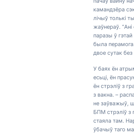
пачаў вайну на
камандзёра сэк
лічыў толькі ты
жаўнераў. “Ані 
паразы ў гэтай 
была перамога
двое сутак без
У баях ён атрым
есьці, ён прас
ён стрэліў з гр
з вакна. – расп
не заўважыў, ш
БПМ стрэліў з 
стаяла там. Нар
ўбачыў таго ма