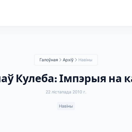
Галоўная
Архіў
Навіны
аў Кулеба: Імпэрыя на 
22 лістапада 2010 г.
Навіны