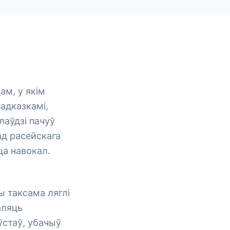
ам, у якім
адказкамі,
лаўдзі пачуў
ад расейскага
ца навокал.
ы таксама ляглі
аляць
 ўстаў, убачыў