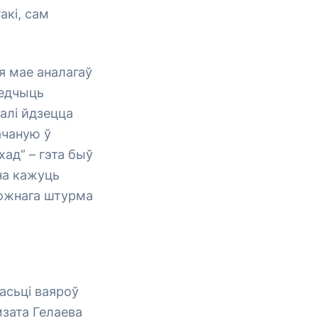
акі, сам
я мае аналагаў
ведчыць
алі йдзецца
ачаную ў
ад” – гэта быў
на кажуць
можнага штурма
асьці ваяроў
мзата Гелаева