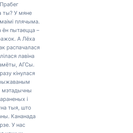
 Прабег
а ты? У мяне
 маімі плячыма.
а ён пытаецца –
ражок. А Лёха
Так распачалася
лілася лавіна
тамёты, АГСы.
разу кінулася
ракрыжаваным
ся мэтадычны
параненых і
ўна тыя, што
аны. Кананада
рзе. У нас