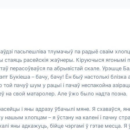
ўдзі пасьпешліва тлумачыў па радыё сваім хлопц
 стаяць расейскія жаўнеры. Кіруючыся ягонымі п
таў перасоўваўся па абрывістай скале. Урэшце Ба
пт Букіеша – бачу, бачу! Ён быў настолькі блізка 
 той пачуў шум у рацыі і пачаў неспакойна азірац
еў на свой матаролер. Але ўжо было надта позна.
расейцы і яны адразу ўбачылі мяне. Я схаваўся, ян
жу нашым хлопцам – я ўстану на калені і пачну стр
калі яны адкажуць, бійце чэргамі ў гэтае месца. Я