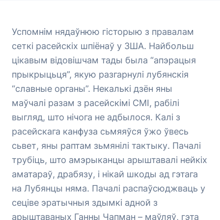
Успомнім нядаўнюю гісторыю з правалам
сеткі расейскіх шпіёнаў у ЗША. Найбольш
цікавым відовішчам тады была “апэрацыя
прыкрыцьця”, якую разгарнулі лубянскія
“славные органы”. Некалькі дзён яны
маўчалі разам з расейскімі СМІ, рабілі
выгляд, што нічога не адбылося. Калі з
расейскага канфуза сьмяяўся ўжо ўвесь
сьвет, яны раптам зьмянілі тактыку. Пачалі
трубіць, што амэрыканцы арыштавалі нейкіх
аматараў, драбязу, і нікай шкоды ад гэтага
на Лубянцы няма. Пачалі распаўсюджваць у
сеціве эратычныя здымкі адной з
арыштаваных Ганны Чапман – маўляў, гэта