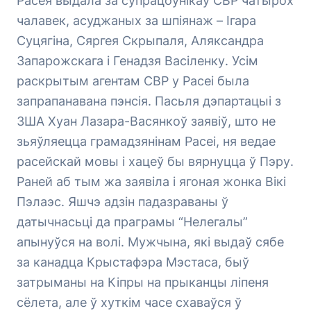
Расея выдала за супрацоўнікаў СВР чатырох
чалавек, асуджаных за шпіянаж – Ігара
Суцягіна, Сяргея Скрыпаля, Аляксандра
Запарожскага і Генадзя Васіленку. Усім
раскрытым агентам СВР у Расеі была
запрапанавана пэнсія. Пасьля дэпартацыі з
ЗША Хуан Лазара-Васянкоў заявіў, што не
зьяўляецца грамадзянінам Расеі, ня ведае
расейскай мовы і хацеў бы вярнуцца ў Пэру.
Раней аб тым жа заявіла і ягоная жонка Вікі
Пэлаэс. Яшчэ адзін падазраваны ў
датычнасьці да праграмы “Нелегалы”
апынуўся на волі. Мужчына, які выдаў сябе
за канадца Крыстафэра Мэстаса, быў
затрыманы на Кіпры на прыканцы ліпеня
сёлета, але ў хуткім часе схаваўся ў