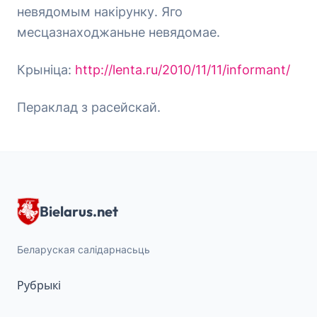
невядомым накірунку. Яго
месцазнаходжаньне невядомае.
Крыніца:
http://lenta.ru/2010/11/11/informant/
Пераклад з расейскай.
Bielarus.net
Беларуская салідарнасьць
Рубрыкі