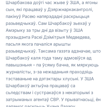
Шчарбакова доўгі час жыве ў ЗША, а ягоны
сын, які працаваў у Дзяржнаркакантролі,
пакінуў Расею напярэдадні раскрыцьця
разьведчыкаў. Сам Шчарбакоў зьехаў у
Амэрыку за тры дні да візыту ў ЗША
прэзыдэнта Расеі Дзімітрыя Медведева,
пасьля якога пачаліся арышты
разьведчыкаў. Таксама газэта адзначае, што
Шчарбакоў каля года таму адмовіўся ад
павышэньня – па ўсяму бачна, як мяркуюць
журналісты, з-за нежаданьня праходзіць
тэставаньне на дэтэктары хлусьні. У ЗША
Шчарбакоў актыўна працаваў са
сьледствам і сустракаўся з некаторымі з
затрыманых агентаў СВР. У прыватнасьці, ён
дапамог раскрыць Хуана Лазару.