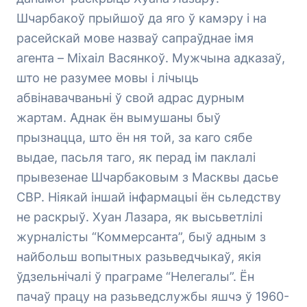
Шчарбакоў прыйшоў да яго ў камэру і на
расейскай мове назваў сапраўднае імя
агента – Міхаіл Васянкоў. Мужчына адказаў,
што не разумее мовы і лічыць
абвінавачваньні ў свой адрас дурным
жартам. Аднак ён вымушаны быў
прызнацца, што ён ня той, за каго сябе
выдае, пасьля таго, як перад ім паклалі
прывезенае Шчарбаковым з Масквы дасье
СВР. Ніякай іншай інфармацыі ён сьледству
не раскрыў. Хуан Лазара, як высьветлілі
журналісты “Коммерсанта”, быў адным з
найбольш вопытных разьведчыкаў, якія
ўдзельнічалі ў праграме “Нелегалы”. Ён
пачаў працу на разьведслужбы яшчэ ў 1960-