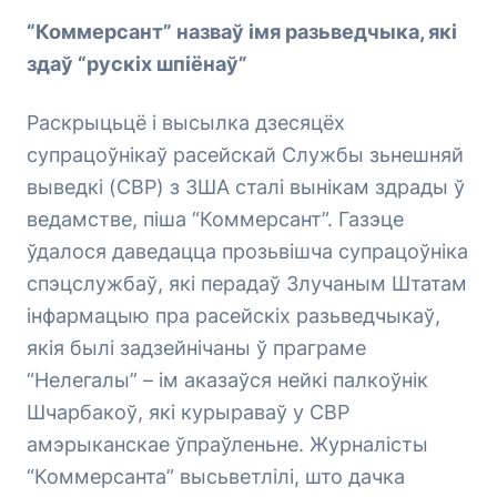
“Коммерсант” назваў імя разьведчыка, які
здаў “рускіх шпіёнаў”
Раскрыцьцё і высылка дзесяцёх
супрацоўнікаў расейскай Службы зьнешняй
выведкі (СВР) з ЗША сталі вынікам здрады ў
ведамстве, піша “Коммерсант”. Газэце
ўдалося даведацца прозьвішча супрацоўніка
спэцслужбаў, які перадаў Злучаным Штатам
інфармацыю пра расейскіх разьведчыкаў,
якія былі задзейнічаны ў праграме
“Нелегалы” – ім аказаўся нейкі палкоўнік
Шчарбакоў, які курыраваў у СВР
амэрыканскае ўпраўленьне. Журналісты
“Коммерсанта” высьветлілі, што дачка