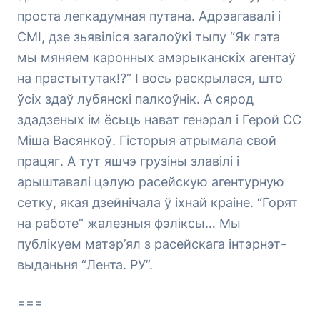
проста легкадумная путана. Адрэагавалі і
СМІ, дзе зьявіліся загалоўкі тыпу “Як гэта
мы мяняем каронных амэрыканскіх агентаў
на прастытутак!?” І вось раскрылася, што
ўсіх здаў лубянскі палкоўнік. А сярод
здадзеных ім ёсьць нават генэрал і Герой СС
Міша Васянкоў. Гісторыя атрымала свой
працяг. А тут яшчэ грузіны злавілі і
арыштавалі цэлую расейскую агентурную
сетку, якая дзейнічала ў іхнай краіне. “Горят
на работе” жалезныя фэліксы… Мы
публікуем матэр’ял з расейскага інтэрнэт-
выданьня “Лента. РУ”.
===