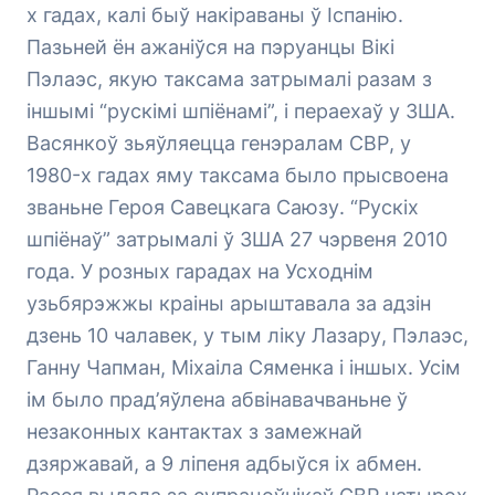
х гадах, калі быў накіраваны ў Іспанію.
Пазьней ён ажаніўся на пэруанцы Вікі
Пэлаэс, якую таксама затрымалі разам з
іншымі “рускімі шпіёнамі”, і пераехаў у ЗША.
Васянкоў зьяўляецца генэралам СВР, у
1980-х гадах яму таксама было прысвоена
званьне Героя Савецкага Саюзу. “Рускіх
шпіёнаў” затрымалі ў ЗША 27 чэрвеня 2010
года. У розных гарадах на Усходнім
узьбярэжжы краіны арыштавала за адзін
дзень 10 чалавек, у тым ліку Лазару, Пэлаэс,
Ганну Чапман, Міхаіла Сяменка і іншых. Усім
ім было прад’яўлена абвінавачваньне ў
незаконных кантактах з замежнай
дзяржавай, а 9 ліпеня адбыўся іх абмен.