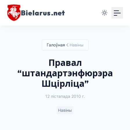
Bielarus.net
Галоўная
Навіны
Правал
“штандартэнфюрэра
Шцірліца”
12 лістапада 2010 г.
Навіны