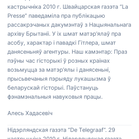
кастрычніка 2010 г. Швайцарская газэта “La
Presse” паведаміла пра публікацыю
рассакрэчаных дакумэнтаў з Нацыянальнага
архіву Брытаніі. У іх шмат матэр’ялаў пра
асобу, характар і павадкі Гітлера, шмат
данясеньняў агентуры. Наш камэнтар: Праз
пэўны час гісторыкі ў розных краінах
возьмуцца за матэр’ялы і данясеньні,
прысьвечаныя пэрыяду лукашызма ў
беларускай гісторыі. Паўстануць
фэнамэнальныя навуковыя працы.
Алесь Хадасевіч
Нідэрляндская газэта “De Telegraaf”. 29
кастрычніка 2010 г. Нідэрляндская газэта