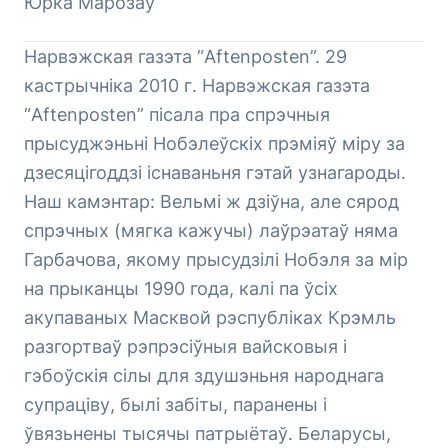
Юрка Марозаў
Нарвэжская газэта “Aftenposten”. 29
кастрычніка 2010 г. Нарвэжская газэта
“Aftenposten” пісала пра спрэчныя
прысуджэньні Нобэлеўскіх прэміяў міру за
дзесяцігоддзі існаваньня гэтай узнагароды.
Наш камэнтар: Вельмі ж дзіўна, але сярод
спрэчных (мягка кажучы) лаўрэатаў няма
Гарбачова, якому прысудзілі Нобэля за мір
на прыканцы 1990 года, калі па ўсіх
акупаваных Масквой рэспубліках Крэмль
разгортваў рэпрэсіўныя вайсковыя і
гэбоўскія сілы для здушэньня народнага
супраціву, былі забіты, паранены і
ўвязьнены тысячы патрыётаў. Беларусы,