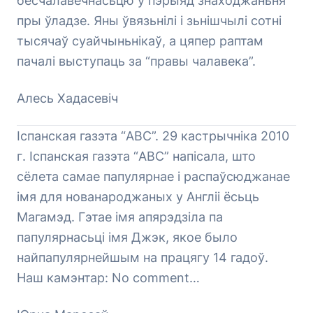
бесчалавечнасьцю ў пэрыяд знаходжаньня
пры ўладзе. Яны ўвязьнілі і зьнішчылі сотні
тысячаў суайчыньнікаў, а цяпер раптам
пачалі выступаць за “правы чалавека”.
Алесь Хадасевіч
Іспанская газэта “АВС”. 29 кастрычніка 2010
г. Іспанская газэта “АВС” напісала, што
сёлета самае папулярнае і распаўсюджанае
імя для нованароджаных у Англіі ёсьць
Магамэд. Гэтае імя апярэдзіла па
папулярнасьці імя Джэк, якое было
найпапулярнейшым на працягу 14 гадоў.
Наш камэнтар: No comment…