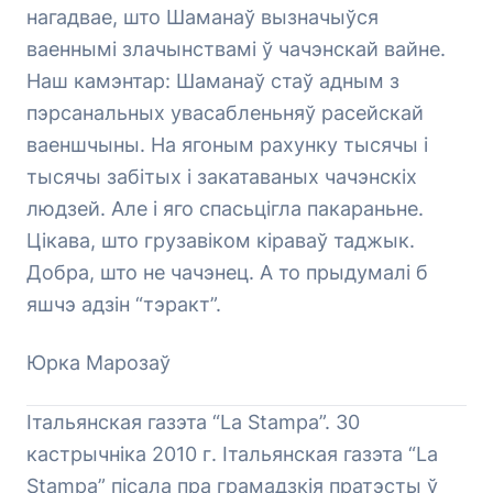
нагадвае, што Шаманаў вызначыўся
ваеннымі злачынствамі ў чачэнскай вайне.
Наш камэнтар: Шаманаў стаў адным з
пэрсанальных увасабленьняў расейскай
ваеншчыны. На ягоным рахунку тысячы і
тысячы забітых і закатаваных чачэнскіх
людзей. Але і яго спасьцігла пакараньне.
Цікава, што грузавіком кіраваў таджык.
Добра, што не чачэнец. А то прыдумалі б
яшчэ адзін “тэракт”.
Юрка Марозаў
Італьянская газэта “La Stampa”. 30
кастрычніка 2010 г. Італьянская газэта “La
Stampa” пісала пра грамадзкія пратэсты ў