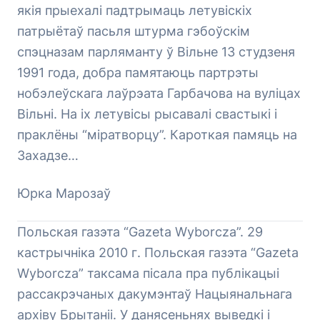
якія прыехалі падтрымаць летувіскіх
патрыётаў пасьля штурма гэбоўскім
спэцназам парляманту ў Вільне 13 студзеня
1991 года, добра памятаюць партрэты
нобэлеўскага лаўрэата Гарбачова на вуліцах
Вільні. На іх летувісы рысавалі свастыкі і
праклёны “міратворцу”. Кароткая памяць на
Захадзе…
Юрка Марозаў
Польская газэта “Gazeta Wyborcza”. 29
кастрычніка 2010 г. Польская газэта “Gazeta
Wyborcza” таксама пісала пра публікацыі
рассакрэчаных дакумэнтаў Нацыянальнага
архіву Брытаніі. У данясеньнях выведкі і