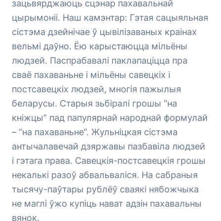
зацьвярджаюць сцэнар пахавальнай
цырымоніі. Наш камэнтар: Гэтая сацыяльная
сістэма дзейнічае ў цывілізаваных краінах
вельмі даўно. Ёю карыстаюцца мільёны
людзей. Паспрабавалі паклапаціцца пра
сваё пахаваньне і мільёны савецкіх і
постсавецкіх людзей, многія пажылыя
беларусы. Старыя зьбіралі грошы “на
кніжцы” пад папулярнай народнай формулай
– “на пахаваньне”. Жульніцкая сістэма
антычалавечай дзяржавы пазбавіла людзей
і гэтага права. Савецкія-постсавецкія грошы
некалькі разоў абвальваліся. На сабраныя
тысячу-паўтары рублёў сваякі нябожчыка
не маглі ўжо купіць нават адзін пахавальны
вянок.