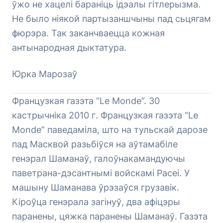
ўжо не хацелі бараніць ідэалы гітлерызма.
Не было ніякой партызаншчыны пад сьцягам
фюрэра. Так заканчваецца кожная
антынародная дыктатура.
Юрка Марозаў
Французкая газэта “Le Monde”. 30
кастрычніка 2010 г. Французкая газэта “Le
Monde” паведаміла, што на тульскай дарозе
пад Масквой разьбіўся на аўтамабіле
генэрал Шаманаў, галоўнакамандуючы
паветрана-дэсантнымі войскамі Расеі. У
машыну Шаманава ўрэзаўся грузавік.
Кіроўца генэрала загінуў, два афіцэры
паранены, цяжка паранены Шаманаў. Газэта