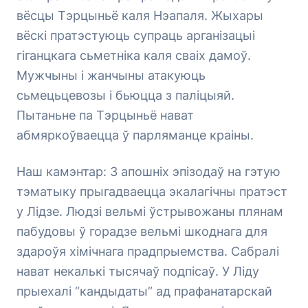
вёсцы Тэрцыньё каля Нэапаля. Жыхары
вёскі пратэстуюць супраць арганізацыі
гіганцкага сьметніка каля сваіх дамоў.
Мужчыны і жанчыны атакуюць
сьмецьцевозы і бьюцца з паліцыяй.
Пытаньне па Тэрцыньё нават
абмяркоўваецца ў парляманце краіны.
Наш камэнтар: З апошніх эпізодаў на гэтую
тэматыку прыгадваецца экалагічны пратэст
у Лідзе. Людзі вельмі ўстрывожаны плянам
пабудовы ў горадзе вельмі шкоднага для
здароўя хімічнага прадпрыемства. Сабралі
нават некалькі тысячаў подпісаў. У Ліду
прыехалі “кандыдаты” ад прафанатарскай