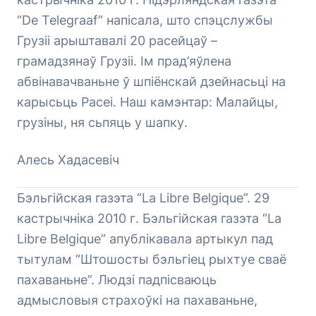
“De Telegraaf” напісала, што спэцслужбы
Грузіі арыштавалі 20 расейцаў –
грамадзянаў Грузіі. Ім прад’яўлена
абвінавачваньне ў шпіёнскай дзейнасьці на
карысьць Расеі. Наш камэнтар: Малайцы,
грузіны, ня сьпяць у шапку.
Алесь Хадасевіч
Бэльгійская газэта “La Libre Belgique”. 29
кастрычніка 2010 г. Бэльгійская газэта “La
Libre Belgique” апублікавала артыкул пад
тытулам “Штошосты бэльгіец рыхтуе сваё
пахаваньне”. Людзі падпісваюць
адмысловыя страхоўкі на пахаваньне,