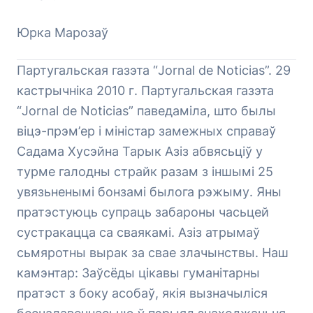
Юрка Марозаў
Партугальская газэта “Jornal de Noticias”. 29
кастрычніка 2010 г. Партугальская газэта
“Jornal de Noticias” паведаміла, што былы
віцэ-прэм’ер і міністар замежных справаў
Садама Хусэйна Тарык Азіз абвясьціў у
турме галодны страйк разам з іншымі 25
увязьненымі бонзамі былога рэжыму. Яны
пратэстуюць супраць забароны часьцей
сустракацца са сваякамі. Азіз атрымаў
сьмяротны вырак за свае злачынствы. Наш
камэнтар: Заўсёды цікавы гуманітарны
пратэст з боку асобаў, якія вызначыліся