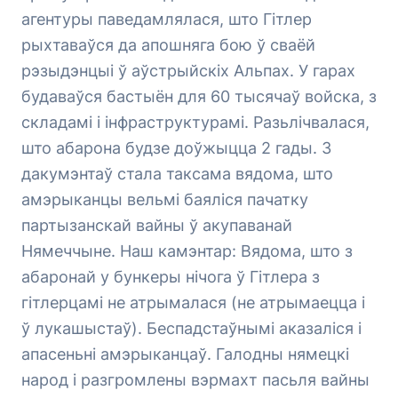
агентуры паведамлялася, што Гітлер
рыхтаваўся да апошняга бою ў сваёй
рэзыдэнцыі ў аўстрыйскіх Альпах. У гарах
будаваўся бастыён для 60 тысячаў войска, з
складамі і інфраструктурамі. Разьлічвалася,
што абарона будзе доўжыцца 2 гады. З
дакумэнтаў стала таксама вядома, што
амэрыканцы вельмі баяліся пачатку
партызанскай вайны ў акупаванай
Нямеччыне. Наш камэнтар: Вядома, што з
абаронай у бункеры нічога ў Гітлера з
гітлерцамі не атрымалася (не атрымаецца і
ў лукашыстаў). Беспадстаўнымі аказаліся і
апасеньні амэрыканцаў. Галодны нямецкі
народ і разгромлены вэрмахт пасьля вайны