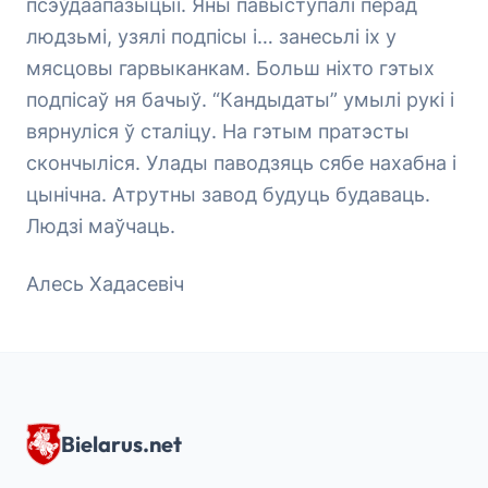
псэўдаапазыцыі. Яны павыступалі перад
людзьмі, узялі подпісы і… занесьлі іх у
мясцовы гарвыканкам. Больш ніхто гэтых
подпісаў ня бачыў. “Кандыдаты” умылі рукі і
вярнуліся ў сталіцу. На гэтым пратэсты
скончыліся. Улады паводзяць сябе нахабна і
цынічна. Атрутны завод будуць будаваць.
Людзі маўчаць.
Алесь Хадасевіч
Bielarus.net