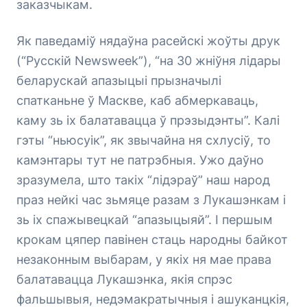
заказчыкам.
Як паведаміў нядаўна расейскі жоўты друк
(“Русскій Newsweek”), “на 30 жніўня лідары
беларускай апазыцыі прызначылі
спатканьне ў Маскве, каб абмеркаваць,
каму зь іх балатавацца ў прэзыдэнты”. Калі
гэты “ньюсуік”, як звычайна ня схлусіў, то
камэнтары тут не патрэбныя. Ужо даўно
зразумела, што такіх “лідэраў” наш народ
праз нейкі час зьмяце разам з Лукашэнкам і
зь іх спажывецкай “апазыцыяй”. І першым
крокам цяпер павінен стаць народны байкот
незаконным выбарам, у якіх ня мае права
балатавацца Лукашэнка, якія спрэс
фальшывыя, недэмакратычныя і ашуканцкія,