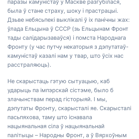
паразы камуністаў у Маскве разгубілася,
была ў стане страху, шоку і прастрацыі.
Дзьве небясьпекі выклікалі ў іх панічны жах:
ўлада Ельцына ў СССР (зь Ельцынам Фронт
тады салідарызаваўся) і помста Народнага
Фронту (у час путчу некаторыя з дэпутатаў-
камуністаў казалі нам у твар, што ўсіх нас
расстраляюць).
Не скарыстаць гэтую сытуацыю, каб
ударыць па імпэрскай сістэме, было б
злачынствам перад гісторыяй. І мы,
дэпутаты Фронту, скарысталі яе. Скарысталі
пасьпяхова, таму што існавала
нацыянальная сіла ў нацыянальнай
палітыцы – Народны Фронт, а ў Вярхоўным