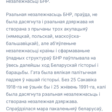
незалежнасьці БНР.
Рэальная незалежнасьць БНР, праўда, не
была дасягнута і рэальная дзяржава ня
створана з прычаны трох акупацыяў
(нямецкай, польскай, маскоўска-
бальшавіцкай), але аб’яўленьне
незалежнасьці краіны і сфармаваньне
ўладных структураў БНР паўплывала на
ўвесь далейшы ход Беларускай гісторыі і
барацьбы. Гэта была вялікая палітычная
падзея ў нашай гісторыі. Без 25 Сакавіка
1918-га не ўзьнік бы і 25 жнівень 1991-га, калі
была дасягнута рэальная незалежнасьць і
створана незалежная дзяржава.
Спраўдзілася мара пакаленьняў беларусаў,