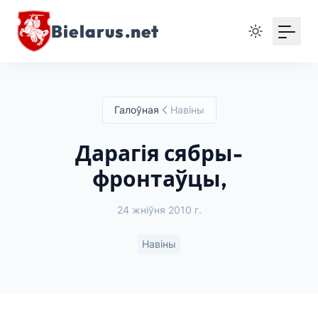
Bielarus.net
Галоўная
Навіны
Дарагія сябры-
фронтаўцы,
24 жніўня 2010 г.
Навіны