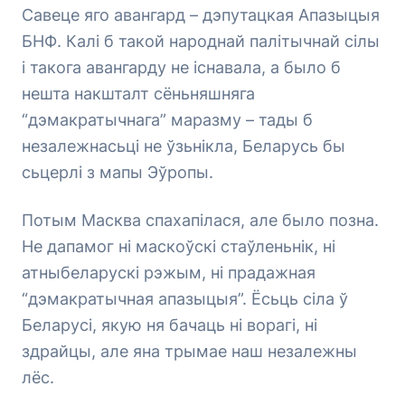
Савеце яго авангард – дэпутацкая Апазыцыя
БНФ. Калі б такой народнай палітычнай сілы
і такога авангарду не існавала, а было б
нешта накшталт сёньняшняга
“дэмакратычнага” маразму – тады б
незалежнасьці не ўзьнікла, Беларусь бы
сьцерлі з мапы Эўропы.
Потым Масква спахапілася, але было позна.
Не дапамог ні маскоўскі стаўленьнік, ні
атныбеларускі рэжым, ні прадажная
“дэмакратычная апазыцыя”. Ёсьць сіла ў
Беларусі, якую ня бачаць ні ворагі, ні
здрайцы, але яна трымае наш незалежны
лёс.