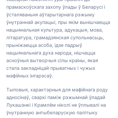
прамаскоўскага захопу ўлады ў Беларусі і
ўсталяваньня аўтарытарнага рэжыму
ўнутраннай акупацыі, пры якім вынішчаецца
нацыянальная культура, адукацыя, мова,
літаратура, грамадзянская супольнасьць,
прыніжаецца асоба, ідзе падрыў
нацыянальнага духа народа, нішчацца
асноўныя вытворчыя сілы краіны, якая
стала закладніцай прыватных і чужых
мафійных інтарэсаў.
Тыповыя, характэрныя для мафійнага роду
адносінаў, сваркі паміж рэжымнай ўладай
Лукашэнкі і Крамлём ніколі не ўплывалі на
ўнутранную антыбеларускую палітыку