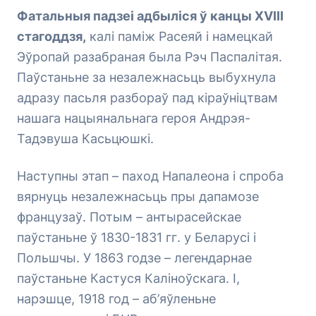
Фатальныя падзеі адбыліся ў канцы ХVIII
стагоддзя,
калі паміж Расеяй і намецкай
Эўропай разабраная была Рэч Паспалітая.
Паўстаньне за незалежнасьць выбухнула
адразу пасьля разбораў пад кіраўніцтвам
нашага нацыянальнага героя Андрэя-
Тадэвуша Касьцюшкі.
Наступны этап – паход Напалеона і спроба
вярнуць незалежнасьць пры дапамозе
французаў. Потым – антырасейскае
паўстаньне ў 1830-1831 гг. у Беларусі і
Польшчы. У 1863 годзе – легендарнае
паўстаньне Кастуся Каліноўскага. І,
нарэшце, 1918 год – аб’яўленьне