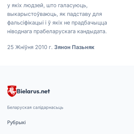
у якіх людзей, што галасуюць,
выкарыстоўваюць, як падставу для
фальсіфікацыі і ў якіх не прадбачыцца
ніводнага прабеларускага кандыдата.
25 Жніўня 2010 г.
Зянон Пазьняк
Bielarus.net
Беларуская салідарнасьць
Рубрыкі