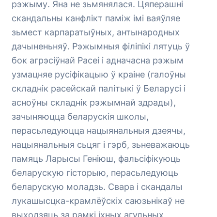
рэжыму. Яна не зьмянялася. Цяперашні
скандальны канфлікт паміж імі ваяўляе
зьмест карпаратыўных, антынародных
дачыненьняў. Рэжымныя філіпікі лятуць ў
бок агрэсіўнай Расеі і адначасна рэжым
узмацняе русіфікацыю ў краіне (галоўны
складнік расейскай палітыкі ў Беларусі і
асноўны складнік рэжымнай здрады),
зачыняюцца беларускія школы,
перасьледуюцца нацыянальныя дзеячы,
нацыянальныя сьцяг і гэрб, зьневажаюць
памяць Ларысы Геніюш, фальсіфікуюць
беларускую гісторыю, перасьледуюць
беларускую моладзь. Свара і скандалы
лукашысцка-крамлёўскіх саюзьнікаў не
выходзяць за рамкі іхных агульных