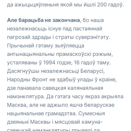
да ажыцьцяўленьня якой мы йшлі 200 гадоў.
Але барацьба не закончана
, бо наша
незалежнасьць існуе пад пастаяннай
пагрозай здрады і страты суверэнітэту.
Прычынай гэтаму зьяўляецца
антынацыянальны прамаскоўскі рэжым,
усталяваны ў 1994 годзе, 16 гадоў таму.
Дасягнуўшы незалежнасьці Беларусі,
Народны Фронт не здабыў улады ў краіне,
дзе панавала савецкая калянаяльная
намэнклятура. Да гэтага часу якраз акрыяла
Масква, але не аджыло яшчэ беларускае
нацыянальнае грамадзтва. Сумесныя
дзеяньні Масквы і мясцовай камуна-
савецкай намэнклятуры прывялі да