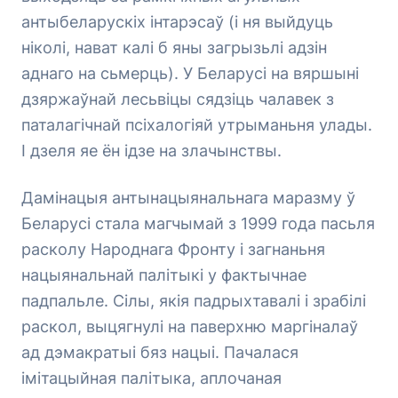
антыбеларускіх інтарэсаў (і ня выйдуць
ніколі, нават калі б яны загрызьлі адзін
аднаго на сьмерць). У Беларусі на вяршыні
дзяржаўнай лесьвіцы сядзіць чалавек з
паталагічнай псіхалогіяй утрыманьня улады.
І дзеля яе ён ідзе на злачынствы.
Дамінацыя антынацыянальнага маразму ў
Беларусі стала магчымай з 1999 года пасьля
расколу Народнага Фронту і загнаньня
нацыянальнай палітыкі у фактычнае
падпальле. Сілы, якія падрыхтавалі і зрабілі
раскол, выцягнулі на паверхню маргіналаў
ад дэмакратыі бяз нацыі. Пачалася
імітацыйная палітыка, аплочаная