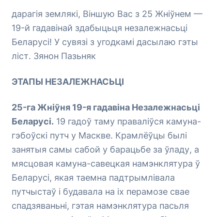
дарагія землякі, Віншую Вас з 25 Жніўнем —
19-й гадавінай здабыцьця незалежнасьці
Беларусі! У сувязі з угодкамі дасылаю гэты
ліст. Зянон Пазьняк
ЭТАПЫ НЕЗАЛЕЖНАСЬЦІ
25-га Жніўня 19-я гадавіна Незалежнасьці
Беларусі.
19 гадоў таму праваліўся камуна-
гэбоўскі путч у Маскве. Крамлёўцы былі
занятыя самы сабой у барацьбе за ўладу, а
мясцовая камуна-савецкая намэнклятура ў
Беларусі, якая таемна падтрымлівала
путчыстаў і будавала на іх перамозе свае
спадзяваньні, гэтая намэнклятура пасьля