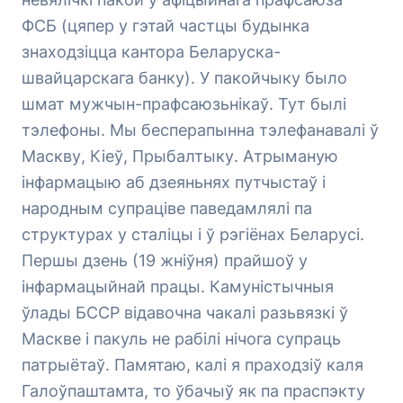
ФСБ (цяпер у гэтай частцы будынка
знаходзіцца кантора Беларуска-
швайцарскага банку). У пакойчыку было
шмат мужчын-прафсаюзьнікаў. Тут былі
тэлефоны. Мы бесперапынна тэлефанавалі ў
Маскву, Кіеў, Прыбалтыку. Атрыманую
інфармацыю аб дзеяньнях путчыстаў і
народным супраціве паведамлялі па
структурах у сталіцы і ў рэгіёнах Беларусі.
Першы дзень (19 жніўня) прайшоў у
інфармацыйнай працы. Камуністычныя
ўлады БССР відавочна чакалі разьвязкі ў
Маскве і пакуль не рабілі нічога супраць
патрыётаў. Памятаю, калі я праходзіў каля
Галоўпаштамта, то ўбачыў як па праспэкту