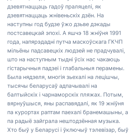
дзевятнаццаць гадоў праляцелі, як
дзевятнаццаць жнівеньскіх дзён. На
наступны год будзе ўжо дзьве дэкады
постсавецкай эпохі. А яшчэ 18 жніўня 1991
года, напярэдадні путча маскоўскага ГКЧП
мільёны падсавецкіх людзей не прадчувалі,
што на наступным тыдні ўсіх нас чакаюць
гістарычныя падзеі і глабальныя перамены.
Была нядзеля, многія зьехалі на лецішчы,
тысячы беларусаў адпачывалі на
балтыйскіх і чарнаморскіх пляжах. Потым,
вярнуўшыся, яны распавядалі, як 19 жніўня
па курортах раптам паехалі бранемашыны, а
па радыё зайграла нештодзённая музыка.
Хто быў у Беларусі і ўключыў тэлевізар, быў