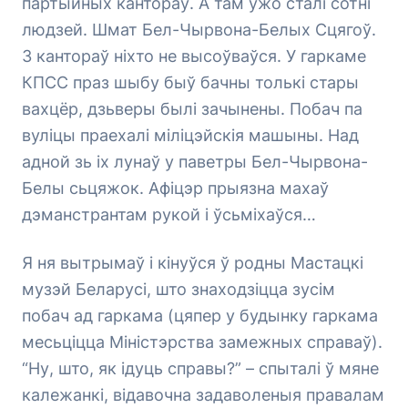
партыйных кантораў. А там ужо сталі сотні
людзей. Шмат Бел-Чырвона-Белых Сцягоў.
З кантораў ніхто не высоўваўся. У гаркаме
КПСС праз шыбу быў бачны толькі стары
вахцёр, дзьверы былі зачынены. Побач па
вуліцы праехалі міліцэйскія машыны. Над
адной зь іх лунаў у паветры Бел-Чырвона-
Белы сьцяжок. Афіцэр прыязна махаў
дэманстрантам рукой і ўсьміхаўся…
Я ня вытрымаў і кінуўся ў родны Мастацкі
музэй Беларусі, што знаходзіцца зусім
побач ад гаркама (цяпер у будынку гаркама
месьціцца Міністэрства замежных справаў).
“Ну, што, як ідуць справы?” – спыталі ў мяне
калежанкі, відавочна задаволеныя правалам