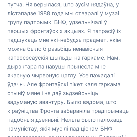
путча. Ня верылася, што зусім нядаўна, у
лістападзе 1988 года мы стваралі ў музэі
групу падтрымкі БНФ, удзельнічалі ў
першых фронтаўскіх акцыях. Я папрасіў іх
падшукаць мне які-небудзь прадмет, якім
можна было б разьбіць ненавісныя
капээсэсаўскія шыльды на гаркаме. Нам.
дырэктара па навуцы прынесла мне
якасную чырвоную цэглу. Усе пажадалі
ўдачы. Але фронтаўскі пікет каля гаркама
спыніў мяне і ня даў зьдзейсьніць
задуманую авантуру. Было вядома, што
кіраўніцтва Фронта забараніла прадпрымаць
падобныя дзеяньні. Нельга было палохаць
камуністаў, якія мусілі пад ціскам БНФ