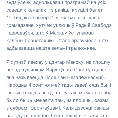
зьдзіўлены аднолькавай праграмай на ўсіх
савецкіх каналах – з раніцы круцілі балет
“Лебядзінае возера”. Я, як і многія іншыя
грамадзяне, хутчэй уключыў Радыё Свабода
і даведаўся, што ў Маскву ўступаюць
калёны бранетэхнікі. Стала зразумела, што
адбываецца нешта вельмі трывожнае.
Я хутчэй паехаў у цэнтар Менску, на плошчу
перад будынкам Вярхоўнага Савету (цяпер
яна называецца Плошчай Незалежнасьці).
Народны Фронт ня меў тады сваёй сядзібы, і
інстынкт падказваў, што ў такі момант трэба
было быць менавіта там, на плошчы, разам
з сябрамі-фронтаўцамі. Каля дзесяці раніцы
народу на плошчы было няшмат – каля ста