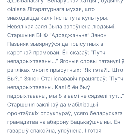
адбывалася ў “Беларускай хатцы”, будынку
філіяла Літаратурнага музэя, што
знаходзіцца каля Інстытута культуры.
Невялікая заля была запоўнена людзьмі.
Старшыня БНФ “Адраджэньне” Зянон
Пазьняк зьвярнуўся да прысутных з
кароткай прамовай. Ён сказаў: “Путч
непадрыхтаваны…” Ягоныя словы патанулі ў
рэпліках многіх прысутных: “Як гэта?!.. Што
Вы?..” Зянон Станіслававіч працягваў: “Путч
непадрыхтаваны. Калі б ён быў
падрыхтаваны, мы б з вамі не сядзелі тут…”
Старшыня заклікаў да мабілізацыі
фронтаўскіх структураў, усяго беларускага
грамадзтва на абарону Бацькаўшчыны. Ён
гаварыў спакойна, упэўнена. І гэтая