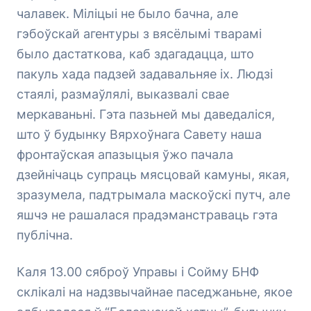
чалавек. Міліцыі не было бачна, але
гэбоўскай агентуры з вясёлымі тварамі
было дастаткова, каб здагадацца, што
пакуль хада падзей задавальняе іх. Людзі
стаялі, размаўлялі, выказвалі свае
меркаваньні. Гэта пазьней мы даведаліся,
што ў будынку Вярхоўнага Савету наша
фронтаўская апазыцыя ўжо пачала
дзейнічаць супраць мясцовай камуны, якая,
зразумела, падтрымала маскоўскі путч, але
яшчэ не рашалася прадэманстраваць гэта
публічна.
Каля 13.00 сяброў Управы і Сойму БНФ
склікалі на надзвычайнае паседжаньне, якое