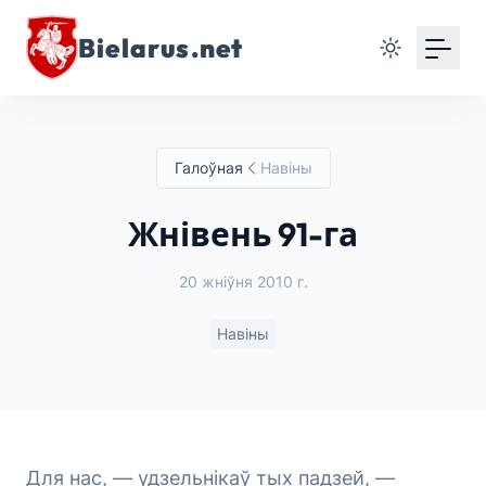
Bielarus.net
Галоўная
Навіны
Жнівень 91-га
20 жніўня 2010 г.
Навіны
Для нас, — удзельнікаў тых падзей, —