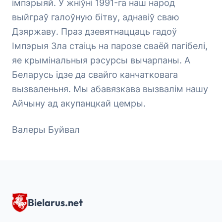
імпэрыяй. У жніўні 1991-га наш народ
выйграў галоўную бітву, аднавіў сваю
Дзяржаву. Праз дзевятнаццаць гадоў
Імпэрыя Зла стаіць на парозе сваёй пагібелі,
яе крымінальныя рэсурсы вычарпаны. А
Беларусь ідзе да свайго канчатковага
вызваленьня. Мы абавязкава вызвалім нашу
Айчыну ад акупанцкай цемры.
Валеры Буйвал
Bielarus.net