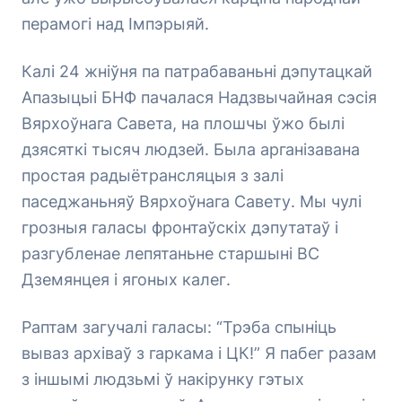
перамогі над Імпэрыяй.
Калі 24 жніўня па патрабаваньні дэпутацкай
Апазыцыі БНФ пачалася Надзвычайная сэсія
Вярхоўнага Савета, на плошчы ўжо былі
дзясяткі тысяч людзей. Была арганізавана
простая радыётрансляцыя з залі
паседжаньняў Вярхоўнага Савету. Мы чулі
грозныя галасы фронтаўскіх дэпутатаў і
разгубленае лепятаньне старшыні ВС
Дземянцея і ягоных калег.
Раптам загучалі галасы: “Трэба спыніць
вываз архіваў з гаркама і ЦК!” Я пабег разам
з іншымі людзьмі ў накірунку гэтых