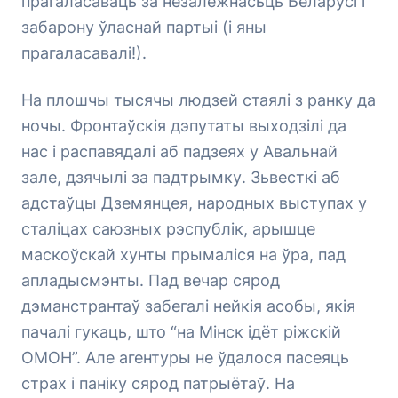
прагаласаваць за незалежнасьць Беларусі і
забарону ўласнай партыі (і яны
прагаласавалі!).
На плошчы тысячы людзей стаялі з ранку да
ночы. Фронтаўскія дэпутаты выходзілі да
нас і распавядалі аб падзеях у Авальнай
зале, дзячылі за падтрымку. Зьвесткі аб
адстаўцы Дземянцея, народных выступах у
сталіцах саюзных рэспублік, арышце
маскоўскай хунты прымаліся на ўра, пад
апладысмэнты. Пад вечар сярод
дэманстрантаў забегалі нейкія асобы, якія
пачалі гукаць, што “на Мінск ідёт ріжскій
ОМОН”. Але агентуры не ўдалося пасеяць
страх і паніку сярод патрыётаў. На