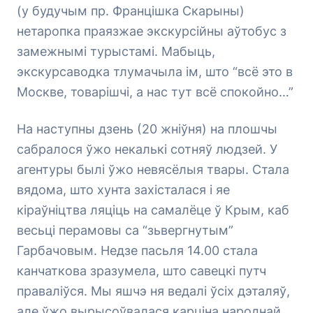
(у будучым пр. Францішка Скарыны)
нетаропка праязжае экскурсійны аўтобус з
замежнымі турыстамі. Мабыць,
экскурсаводка тлумачыла ім, што “всё это в
Москве, товарішчі, а нас тут всё спокойно…”
На наступны дзень (20 жніўня) на плошчы
сабралося ўжо некалькі сотняў людзей. У
агентуры былі ўжо невясёлыя твары. Стала
вядома, што хунта захісталася і яе
кіраўніцтва ляціць на самалёце ў Крым, каб
весьці перамовы са “зьвергнутым”
Гарбачовым. Недзе пасьля 14.00 стала
канчаткова зразумела, што савецкі путч
праваліўся. Мы яшчэ ня ведалі ўсіх дэталяў,
але ўжо вырысоўвалася карціна народнай