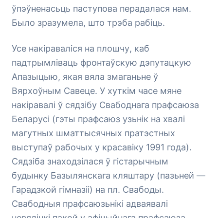
ўпэўненасьць паступова перадалася нам.
Было зразумела, што трэба рабіць.
Усе накіраваліся на плошчу, каб
падтрымліваць фронтаўскую дэпутацкую
Апазыцыю, якая вяла змаганьне ў
Вярхоўным Савеце. У хуткім часе мяне
накіравалі ў сядзібу Свабоднага прафсаюза
Беларусі (гэты прафсаюз узьнік на хвалі
магутных шматтысячных пратэстных
выступаў рабочых у красавіку 1991 года).
Сядзіба знаходзілася ў гістарычным
будынку Базылянскага кляштару (пазьней —
Гарадзкой гімназіі) на пл. Свабоды.
Свабодныя прафсаюзьнікі адваявалі
невялічкі пакой у афіцыйнага прафсаюза