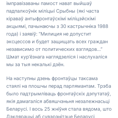
імправізаваны памост нават выйшаў
падпалкоўнік міліцыі Срыбны (які часта
кіраваў антыфронтаўскімі міліцэйскімі
акцыямі, пачынаючы з 30 кастрычніка 1988
года) і заявіў: “Милиция не допустит
эксцессов и будет защищать всех граждан
независимо от политических взглядов…”
Шмат кур’ёзнага наглядзеліся і наслухаліся
мы за тыя некалькі дзён.
На наступны дзень фронтаўцы таксама
стаялі на плошчы перад парлямантам. Трэба
было падтрымліваць фронтаўскіх дэпутатаў,
якія дамагаліся абвяшчэньня незалежнасьці
Беларусі. І вось 25 жніўня стала вядома, што
Дэклярацыі аб сувэрэнітэце Беларусі