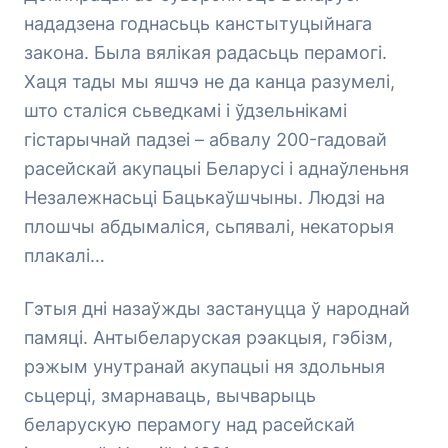
нададзена годнасьць канстытуцыйнага
закона. Была вялікая радасьць перамогі.
Хаця тады мы яшчэ не да канца разумелі,
што сталіся сьведкамі і ўдзельнікамі
гістарычнай падзеі – абвалу 200-гадовай
расейскай акупацыі Беларусі і аднаўленьня
Незалежнасьці Бацькаўшчыны. Людзі на
плошчы абдымаліся, сьпявалі, некаторыя
плакалі…
Гэтыя дні назаўжды застануцца ў народнай
памяці. Антыбеларуская рэакцыя, гэбізм,
рэжым унутранай акупацыі ня здольныя
сьцерці, змарнаваць, вычварыць
беларускую перамогу над расейскай