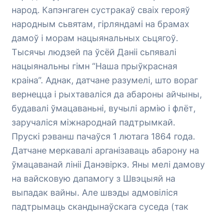
народ. Капэнгаген сустракаў сваіх герояў
народным сьвятам, гірляндамі на брамах
дамоў і морам нацыянальных сьцягоў.
Тысячы людзей па ўсёй Даніі сьпявалі
нацыянальны гімн “Наша прыўкрасная
краіна”. Аднак, датчане разумелі, што вораг
вернецца і рыхтаваліся да абароны айчыны,
будавалі ўмацаваньні, вучылі армію і флёт,
заручаліся міжнароднай падтрымкай.
Прускі рэванш пачаўся 1 лютага 1864 года.
Датчане меркавалі арганізаваць абарону на
ўмацаванай лініі Данэвіркэ. Яны мелі дамову
на вайсковую дапамогу з Швэцыяй на
выпадак вайны. Але швэды адмовіліся
падтрымаць скандынаўскага суседа (так