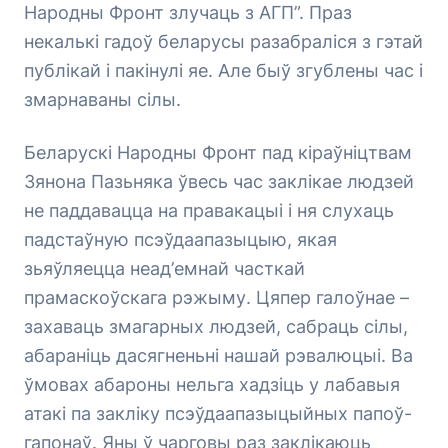
Народны Фронт злучаць з АГП”. Праз
некалькі гадоў беларусы разабраліся з гэтай
публікай і пакінулі яе. Але быў згублены час і
змарнаваны сілы.
Беларускі Народны Фронт пад кіраўніцтвам
Зянона Пазьняка ўвесь час заклікае людзей
не паддавацца на правакацыі і ня слухаць
падстаўную псэўдаапазыцыю, якая
зьяўляецца неад’емнай часткай
прамаскоўскага рэжыму. Цяпер галоўнае –
захаваць змагарных людзей, сабраць сілы,
абараніць дасягненьні нашай рэвалюцыі. Ва
ўмовах абароны нельга хадзіць у лабавыя
атакі па закліку псэўдаапазыцыйных папоў-
гапонаў. Яны ў чарговы раз заклікаюць