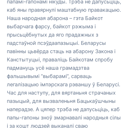
папамі-гапонамі нікуды. Трэба не дапусьціць,
каб яны правярнулі маштабную правакацыю.
Наша народная абарона – гэта Байкот
выбарчага фарсу, байкот рэжыма і
прысьцёбнутых да яго прадажных з
падстаўной псэўдаапазыцыі. Беларусы
павінны цьвёрда стаць на абарону Закона і
Канстытуцыі, праваліць Байкотам спробу
падмануць усё наша грамадзтва
фальшывымі “выбарамі”, сарваць
легалізацыю імпэрскага рэваншу ў Беларусі.
Час для наступу, для вяртаньня страчаных
пазыцый, для вызваленьня Бацькаўшчыны
наперадзе. А цяпер трэба не дапусьціць, каб
папы-гапоны зноў змарнавалі народныя сілы
і за кошт людзей выканалі сваю