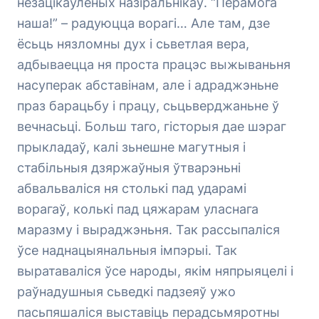
незацікаўленых назіральнікаў. “Перамога
наша!” – радуюцца ворагі… Але там, дзе
ёсьць нязломны дух і сьветлая вера,
адбываецца ня проста працэс выжываньня
насуперак абставінам, але і адраджэньне
праз барацьбу і працу, сьцьверджаньне ў
вечнасьці. Больш таго, гісторыя дае шэраг
прыкладаў, калі зьнешне магутныя і
стабільныя дзяржаўныя ўтварэньні
абвальваліся ня столькі пад ударамі
ворагаў, колькі пад цяжарам уласнага
маразму і выраджэньня. Так рассыпаліся
ўсе наднацыянальныя імпэрыі. Так
выратаваліся ўсе народы, якім няпрыяцелі і
раўнадушныя сьведкі падзеяў ужо
пасьпяшаліся выставіць перадсьмяротны