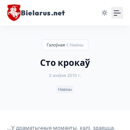
Bielarus.net
Галоўная
Навіны
Сто крокаў
2 жніўня 2010 г.
Навіны
…У драматычныя моманты, калі, здаецца,