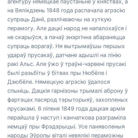
агентуру нямецкае паўстаньне ў княствах, а
на Вялікдзень 1848 года распачала агрэсію
супраць Даніі, разлічваючы на хуткую
перамогу. Але дацкі народ не напалохаўся і
не скарыўся, а пачаў энэргічна абараняцца
супраць ворагаў. Ня вытрымаўшы першых
удараў прусакаў, датчане адышлі на лінію
ракі Альс. Але ўжо ў траўні-чэрвені прусакі
былі разьбіты ў бітвах пры Нюбёле і
Дзюбёле. Нямецкую агрэсію ўдалося
спыніць. Дацкія гарнізоны трымалі аброну ў
фартэцах пасярод тэрыторыяў, захопленых
прусакамі. 6 ліпеня 1849 года дацкая армія
перайшла ў наступ і канчаткова разграміла
немцаў пры Фрэдэрыцыі. Усе паняволеныя
народы Эўропы віталі невялікі пераможны