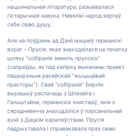
нацыянальная літаратура, разьвівалася
гістарычная навука. Невялікі народ вяртаў
сябе сваю душу.
Але на поўдзень ад Даніі мацнеў германскі
вораг – Прусія, якая знаходзілася на пачатку
шляху “собіранія земель прусскіх”
(сапраўды, як пад капірку выкананы праект
пашырэньня расейскай “жыцьцёвай
прасторы”). Сваё “собіраніе” Берлін
вырашыў распачаць з Шлезвіга і
Гальштэйна, германскіх княстваў, якія з
сярэднявечча знаходзіліся ў пэрсанальнай
вуніі з Дацкім каралеўствам. Прусія
падрыхтавала і справакавала праз сваю