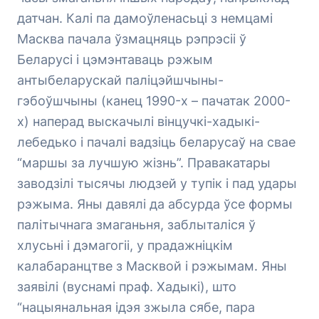
датчан. Калі па дамоўленасьці з немцамі
Масква пачала ўзмацняць рэпрэсіі ў
Беларусі і цэмэнтаваць рэжым
антыбеларускай паліцэйшчыны-
гэбоўшчыны (канец 1990-х – пачатак 2000-
х) наперад выскачылі вінцучкі-хадыкі-
лебедько і пачалі вадзіць беларусаў на свае
“маршы за лучшую жізнь”. Правакатары
заводзілі тысячы людзей у тупік і пад удары
рэжыма. Яны давялі да абсурда ўсе формы
палітычнага змаганьня, заблыталіся ў
хлусьні і дэмагогіі, у прадажніцкім
калабаранцтве з Масквой і рэжымам. Яны
заявілі (вуснамі праф. Хадыкі), што
“нацыянальная ідэя зжыла сябе, пара