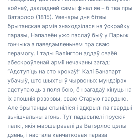
войнаў, дакладней самы фінал яе – бітва пры
Ватэрлоо (1815). Увечары дня бітвы
брытанская армія знаходзілася на ўскрайку
паразы, Напалеён ужо паслаў быў у Парыж
гончыка з паведамленьнем пра сваю
перамогу. І тады Вэлінгтон аддаў сваёй
абескроўленай арміі нечаканы загад:
“Адступіць на сто крокаў!” Калі Банапарт
убачыў, што шыхты ў чырвоных мундзірах
адступаюць з поля бою, ён загадаў кінуць на
іх апошнія рэзэрвы, сваю Старую гвардыю.
Але брытанцы спыніліся і адкрылі па гвардыі
зьнішчальны агонь. Тут падасьпелі прускія
палкі, якія маршыравалі да Ватэрлоо цэлы
дзень, і настала канчатковая параза