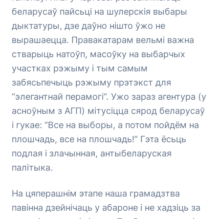
беларусаў пайсьці на шулерскія выбары
дыктатуры, дзе даўно нішто ўжо не
вырашаецца. Правакатарам вельмі важна
стварыць натоўп, масоўку на выбарчых
участках рэжыму і тым самым
забясьпечыць рэжыму прэтэкст для
“элегантнай перамогі”. Ужо зараз агентура (у
асноўным з АГП) мітусіцца сярод беларусаў
і гукае: “Все на выборы, а потом пойдём на
плошчадь, все на плошчадь!” Гэта ёсьць
подлая і злачынная, антыбеларуская
палітыка.
На цяперашнім этапе наша грамадзтва
павінна дзейнічаць у абароне і не хадзіць за