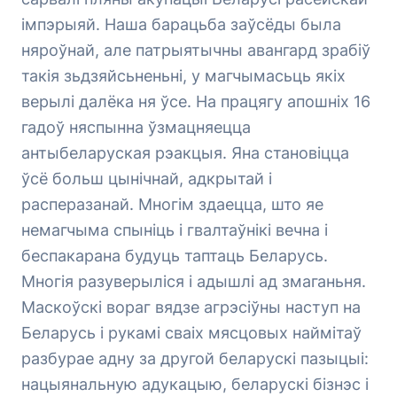
імпэрыяй. Наша барацьба заўсёды была
няроўнай, але патрыятычны авангард зрабіў
такія зьдзяйсьненьні, у магчымасьць якіх
верылі далёка ня ўсе. На працягу апошніх 16
гадоў няспынна ўзмацняецца
антыбеларуская рэакцыя. Яна становіцца
ўсё больш цынічнай, адкрытай і
расперазанай. Многім здаецца, што яе
немагчыма спыніць і гвалтаўнікі вечна і
беспакарана будуць таптаць Беларусь.
Многія разуверыліся і адышлі ад змаганьня.
Маскоўскі вораг вядзе агрэсіўны наступ на
Беларусь і рукамі сваіх мясцовых наймітаў
разбурае адну за другой беларускі пазыцыі:
нацыянальную адукацыю, беларускі бізнэс і