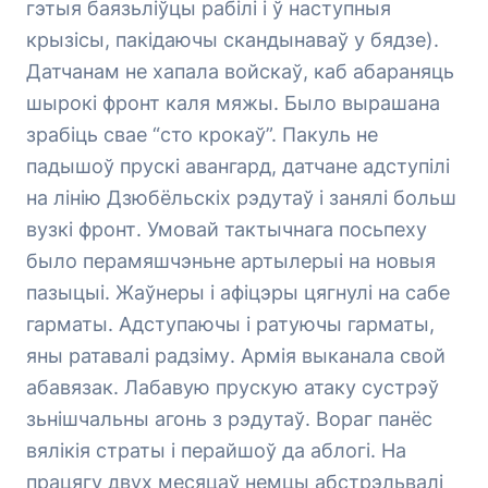
гэтыя баязьліўцы рабілі і ў наступныя
крызісы, пакідаючы скандынаваў у бядзе).
Датчанам не хапала войскаў, каб абараняць
шырокі фронт каля мяжы. Было вырашана
зрабіць свае “сто крокаў”. Пакуль не
падышоў прускі авангард, датчане адступілі
на лінію Дзюбёльскіх рэдутаў і занялі больш
вузкі фронт. Умовай тактычнага посьпеху
было перамяшчэньне артылерыі на новыя
пазыцыі. Жаўнеры і афіцэры цягнулі на сабе
гарматы. Адступаючы і ратуючы гарматы,
яны ратавалі радзіму. Армія выканала свой
абавязак. Лабавую прускую атаку сустрэў
зьнішчальны агонь з рэдутаў. Вораг панёс
вялікія страты і перайшоў да аблогі. На
працягу двух месяцаў немцы абстрэльвалі