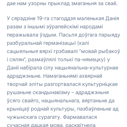
дае нам узорны прыклад змаганьня за сваё.
У сярэдзіне 19-га стагоддзя маленькая Данія
разам з іншымі эўрапейскімі народамі
перажывала ўздым. Пасьля доўгага пэрыяду
разбуральнай германізацыі (калі
сацыяльныя вярхі грэбавалі “мовай рыбакоў
і сялян”, размаўлялі толькі па-нямецку) у
Даніі набірала сілу нацыянальна-культурнае
адраджэньне. Намаганьнямі ахвярнай
творчай эліты разгортвалася культурніцкае
рушаньне скандынавізму – адраджэньня
ўсяго свайго, нацыянальнага, вяртаньне да
крыніцаў роднай культуры, пазбаўленьне ад
чужынскага сурагату. Фармавалася
сучасная дацкая мова, расквітнела