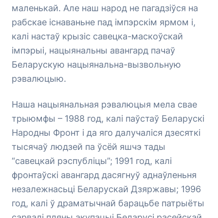
маленькай. Але наш народ не пагадзіўся на
рабскае існаваньне пад імпэрскім ярмом і,
калі настаў крызіс савецка-маскоўскай
імпэрыі, нацыянальны авангард пачаў
Беларускую нацыянальна-вызвольную
рэвалюцыю.
Наша нацыянальная рэвалюцыя мела свае
трыюмфы – 1988 год, калі паўстаў Беларускі
Народны Фронт і да яго далучаліся дзесяткі
тысячаў людзей па ўсёй яшчэ тады
“савецкай рэспубліцы”; 1991 год, калі
фронтаўскі авангард дасягнуў аднаўленьня
незалежнасьці Беларускай Дзяржавы; 1996
год, калі ў драматычнай барацьбе патрыёты
сарвалі пляны акупацыі Беларусі расейскай