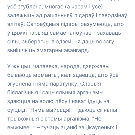
усё згублена, многае (а часам і ўсё)
залежыць ад рашэньняў лідэраў і паводзінаў
элітаў. Сапраўдныя лідэры разумеюць, што
ў цяжкі пэрыяд самае галоўнае – захаваць
сілы, зьберагчы людзей, ня даць ворагу
зьнішчыць змагарны авангард.
У жыцьці чалавека, народа, дзяржавы
бываюць моманты, калі здаецца, што ўсё
згублена і няма паратунку. Слабыя
біялагічныя і сацыяльныя арганізмы
здаюцца на волю лёсу і нават ідуць на
суіцыд. “Няма выйсьця!” – даюць сігналы
трывожныя сістэмы арганізма, “Не
выжыве…” – гучаць ацэнкі зацікаўленых і