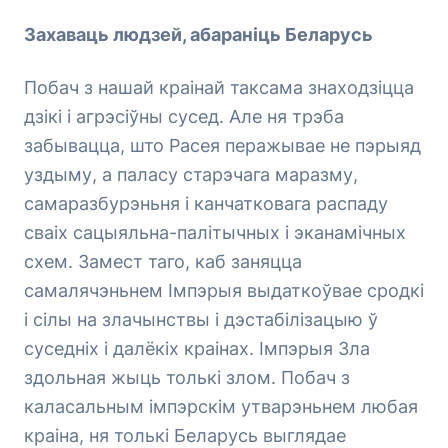
Захаваць людзей, абараніць Беларусь
Побач з нашай краінай таксама знаходзіцца
дзікі і агрэсіўны сусед. Але ня трэба
забывацца, што Расея перажывае не пэрыяд
уздыму, а паласу старэчага маразму,
самаразбурэньня і канчатковага распаду
сваіх сацыяльна-палітычных і эканамічных
схем. Замест таго, каб заняцца
самалячэньнем Імпэрыя выдаткоўвае сродкі
і сілы на злачынствы і дэстабілізацыю ў
суседніх і далёкіх краінах. Імпэрыя Зла
здольная жыць толькі злом. Побач з
каласальным імпэрскім утварэньнем любая
краіна, ня толькі Беларусь выглядае