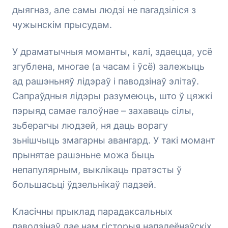
дыягназ, але самы людзі не пагадзіліся з
чужынскім прысудам.
У драматычныя моманты, калі, здаецца, усё
згублена, многае (а часам і ўсё) залежыць
ад рашэньняў лідэраў і паводзінаў элітаў.
Сапраўдныя лідэры разумеюць, што ў цяжкі
пэрыяд самае галоўнае – захаваць сілы,
зьберагчы людзей, ня даць ворагу
зьнішчыць змагарны авангард. У такі момант
прынятае рашэньне можа быць
непапулярным, выклікаць пратэсты ў
большасьці ўдзельнікаў падзей.
Класічны прыклад парадаксальных
паводзінаў дае нам гісторыя напалеёнаўскіх