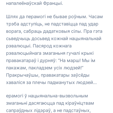
напалеёнаўскай Францыі.
Шлях да перамогі не бывае роўным. Часам
трэба адступіць, не падставіцца пад удар
ворага, сабраць дадатковыя сілы. Пра гэта
сьведчыць досьвед кожнай нацыянальнай
рэвалюцыі. Пасярод кожнага
рэвалюцыйнага змаганьня гучалі крыкі
правакатараў і дурняў: “На марш! Мы ім
пакажам, пакладзем усіх людзей!”
Пракрычаўшы, правакатары заўсёды
хаваліся за плечы падманутых людзей…
ерамогі ў нацыянальна-вызвольным
змаганьні дасягаюцца пад кіраўніцтвам
сапраўдных лідэраў, а не падстаўных,