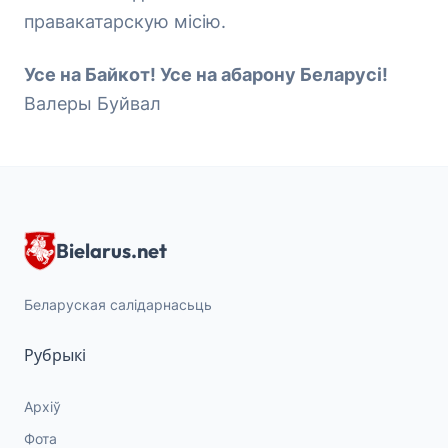
правакатарскую місію.
Усе на Байкот! Усе на абарону Беларусі!
Валеры Буйвал
Bielarus.net
Беларуская салідарнасьць
Рубрыкі
Архіў
Фота