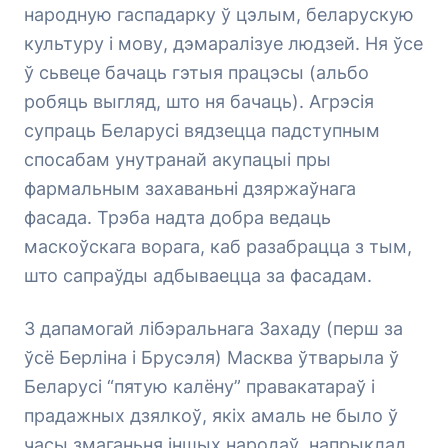
народную гаспадарку ў цэлым, беларускую
культуру і мову, дэмаралізуе людзей. Ня ўсе
ў сьвеце бачаць гэтыя працэсы (альбо
робяць выгляд, што ня бачаць). Агрэсія
супраць Беларусі вядзецца падступным
спосабам унутранай акупацыі пры
фармальным захаваньні дзяржаўнага
фасада. Трэба надта добра ведаць
маскоўскага ворага, каб разабрацца з тым,
што сапраўды адбываецца за фасадам.
З дапамогай лібэральнага Захаду (перш за
ўсё Берліна і Брусэля) Масква ўтварыла ў
Беларусі “пятую калёну” правакатараў і
прадажных дзялкоў, якіх амаль не было ў
часы змаганьня іншых народаў, напрыклад