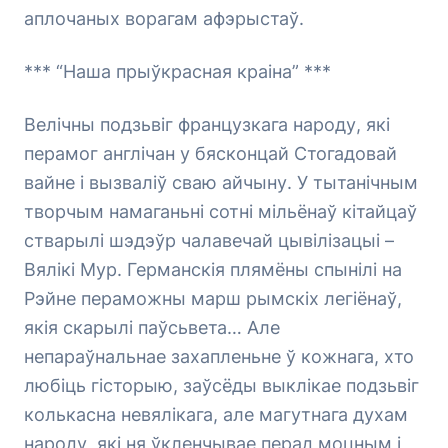
аплочаных ворагам афэрыстаў.
*** “Наша прыўкрасная краіна” ***
Велічны подзьвіг французкага народу, які
перамог англічан у бясконцай Стогадовай
вайне і вызваліў сваю айчыну. У тытанічным
творчым намаганьні сотні мільёнаў кітайцаў
стварылі шэдэўр чалавечай цывілізацыі –
Вялікі Мур. Германскія плямёны спынілі на
Рэйне пераможны марш рымскіх легіёнаў,
якія скарылі паўсьвета… Але
непараўнальнае захапленьне ў кожнага, хто
любіць гісторыю, заўсёды выклікае подзьвіг
колькасна невялікага, але магутнага духам
народу, які ня ўкленчывае перад моцным і