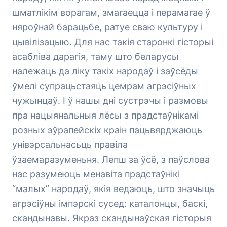
шматлікім ворагам, змагаецца і перамагае ў
няроўнай барацьбе, ратуе сваю культуру і
цывілізацыю. Для нас такія старонкі гісторыі
асабліва дарагія, таму што беларусы
належаць да ліку такіх народаў і заўсёды
ўмелі супрацьстаяць цемрам агрэсіўных
чужынцаў. І ў нашы дні сустрэчы і размовы
пра нацыянальныя лёсы з прадстаўнікамі
розных эўрапейскіх краін пацьвярджаюць
унівэрсальнасьць правіла
ўзаемаразуменьня. Лепш за ўсё, з паўслова
нас разумеюць менавіта прадстаўнікі
“малых” народаў, якія ведаюць, што значыць
агрэсіўны імпэрскі сусед: каталонцы, баскі,
скандынавы. Якраз скандынаўская гісторыя