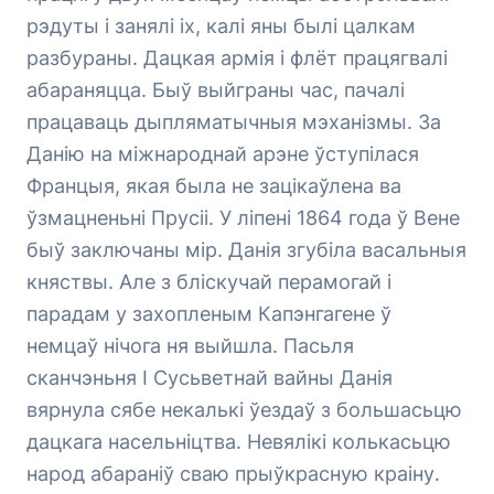
рэдуты і занялі іх, калі яны былі цалкам
разбураны. Дацкая армія і флёт працягвалі
абараняцца. Быў выйграны час, пачалі
працаваць дыпляматычныя мэханізмы. За
Данію на міжнароднай арэне ўступілася
Францыя, якая была не зацікаўлена ва
ўзмацненьні Прусіі. У ліпені 1864 года ў Вене
быў заключаны мір. Данія згубіла васальныя
княствы. Але з бліскучай перамогай і
парадам у захопленым Капэнгагене ў
немцаў нічога ня выйшла. Пасьля
сканчэньня І Сусьветнай вайны Данія
вярнула сябе некалькі ўездаў з большасьцю
дацкага насельніцтва. Невялікі колькасьцю
народ абараніў сваю прыўкрасную краіну.