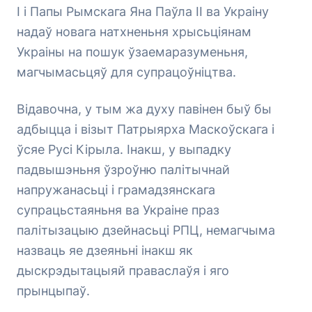
І і Папы Рымскага Яна Паўла ІІ ва Украіну
надаў новага натхненьня хрысьціянам
Украіны на пошук ўзаемаразуменьня,
магчымасьцяў для супрацоўніцтва.
Відавочна, у тым жа духу павінен быў бы
адбыцца і візыт Патрыярха Маскоўскага і
ўсяе Русі Кірыла. Інакш, у выпадку
падвышэньня ўзроўню палітычнай
напружанасьці і грамадзянскага
супрацьстаяньня ва Украіне праз
палітызацыю дзейнасьці РПЦ, немагчыма
назваць яе дзеяньні інакш як
дыскрэдытацыяй праваслаўя і яго
прынцыпаў.