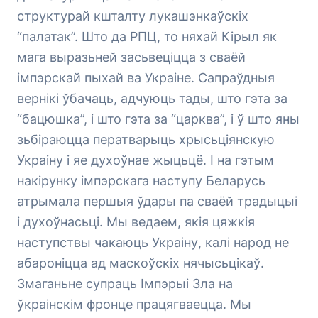
структурай кшталту лукашэнкаўскіх
“палатак”. Што да РПЦ, то няхай Кірыл як
мага выразьней засьвеціцца з сваёй
імпэрскай пыхай ва Украіне. Сапраўдныя
вернікі ўбачаць, адчуюць тады, што гэта за
“бацюшка”, і што гэта за “царква”, і ў што яны
зьбіраюцца ператварыць хрысьціянскую
Украіну і яе духоўнае жыцьцё. І на гэтым
накірунку імпэрскага наступу Беларусь
атрымала першыя ўдары па сваёй традыцыі
і духоўнасьці. Мы ведаем, якія цяжкія
наступствы чакаюць Украіну, калі народ не
абароніцца ад маскоўскіх нячысьцікаў.
Змаганьне супраць Імпэрыі Зла на
ўкраінскім фронце працягваецца. Мы