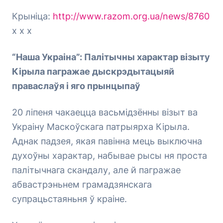
Крыніца:
http://www.razom.org.ua/news/8760
х х х
“Наша Украіна”: Палітычны характар візыту
Кірыла пагражае дыскрэдытацыяй
праваслаўя і яго прынцыпаў
20 ліпеня чакаецца васьмідзённы візыт ва
Украіну Маскоўскага патрыярха Кірыла.
Аднак падзея, якая павінна мець выключна
духоўны характар, набывае рысы ня проста
палітычнага скандалу, але й пагражае
абвастрэньнем грамадзянскага
супрацьстаяньня ў краіне.