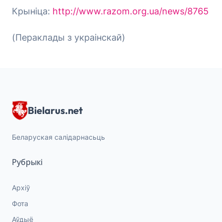
Крыніца:
http://www.razom.org.ua/news/8765
(Пераклады з украінскай)
Bielarus.net
Беларуская салідарнасьць
Рубрыкі
Архіў
Фота
Аўдыё