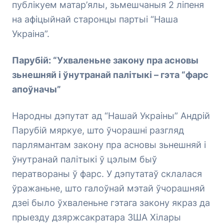
публікуем матар’ялы, зьмешчаныя 2 ліпеня
на афіцыйнай старонцы партыі “Наша
Украіна”.
Парубій: “Ухваленьне закону пра асновы
зьнешняй і ўнутранай палітыкі – гэта “фарс
апоўначы”
Народны дэпутат ад “Нашай Украіны” Андрій
Парубій мяркуе, што ўчорашні разгляд
парлямантам закону пра асновы зьнешняй і
ўнутранай палітыкі ў цэлым быў
ператвораны ў фарс. У дэпутатаў склалася
ўражаньне, што галоўнай мэтай ўчорашняй
дзеі было ўхваленьне гэтага закону якраз да
прыезду дзяржсакратара ЗША Хілары