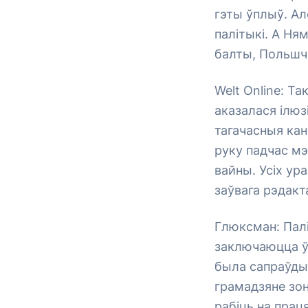
гэты ўплыў. Ал
палітыкі. А Ня
балты, Польшча
Welt Online: Та
аказалася ілюз
тагачасныя кан
руку падчас м
вайны. Усіх ур
заўвага рэдакт
Глюксман: Палі
заключаюцца ў 
была сапраўды
грамадзяне зон
рабіць на прац