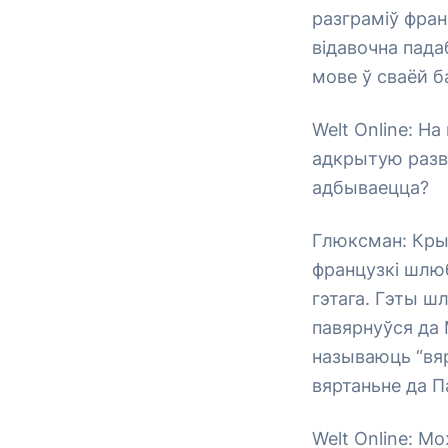
разграміў фран
відавочна пада
мове ў сваёй б
Welt Online: Н
адкрытую разва
адбываецца?
Глюксман: Крыз
французкі шлюб
гэтага. Гэты ш
павярнуўся да 
называюць “вяр
вяртаньне да П
Welt Online: М