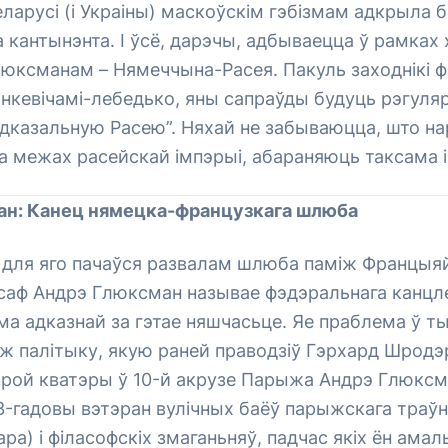
ларусі (і Украіны) маскоўскім гэбізмам адкрыла 
а кантынэнта. І ўсё, дарэчы, адбываецца ў рамках 
люксманам – Нямеччына-Расея. Пакуль заходнікі 
інкевічамі-лебедько, яны сапраўды будуць рэгуля
дказальную Расею”. Няхай не забываюцца, што на
а межах расейскай імпэрыі, абараняюць таксама 
ан: Канец нямецка-французкага шлюба
 для яго пачаўся развалам шлюба паміж Францыяй
осаф Андрэ Глюксман называе фэдэральнага канцл
а адказнай за гэтае няшчасьце. Яе праблема ў ты
ж палітыку, якую раней праводзіў Гэрхард Шродэр
арой кватэры ў 10-й акрузе Парыжа Андрэ Глюкс
73-гадовы вэтэран вулічных баёў парыжскага траўн
ара) і філасофскіх змаганьняў, падчас якіх ён ама