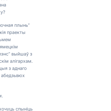
зна
ку?
ночная плынь”
кія праекты
зьмем
нямецкім
імэнс” выйшаў з
скім алігархам.
цыя з аднаго
ы абедзьвюх
м.
хочуць спыніць