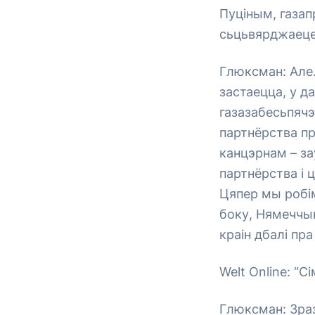
Пуціным, газап
сьцьвярджаеце
Глюксман: Але.
застаецца, у д
газазабесьпячэ
партнёрства п
канцэрнам – за
партнёрства і 
Цяпер мы робім
боку, Нямеччын
краін дбалі пр
Welt Online: “
Глюксман: Зра