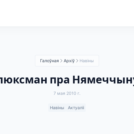
Галоўная
Архіў
Навіны
Глюксман пра Нямеччын
7 мая 2010 г.
Навіны
Актуаліі