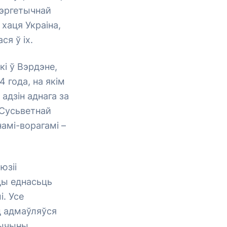
нэргетычнай
хаця Украіна,
я ў іх.
кі ў Вэрдэне,
 года, на якім
адзін аднага за
 Сусьветнай
намі-ворагамі –
юзіі
ды еднасьць
. Усе
д адмаўляўся
рычыны