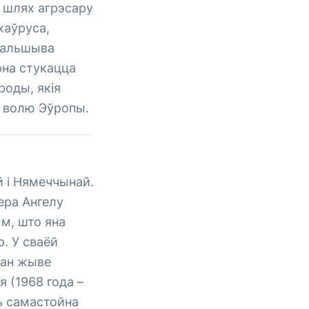
б шлях агрэсару
хаўруса,
фальшыва
рна стукацца
роды, якія
і волю Эўропы.
 і Нямеччынай.
ера Ангелу
м, што яна
. У сваёй
ман жыве
я (1968 года –
ль самастойна