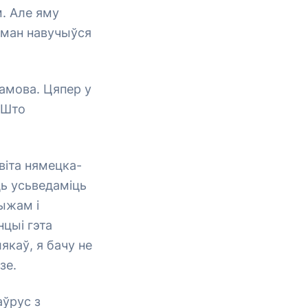
. Але яму
сман навучыўся
дамова. Цяпер у
 Што
віта нямецка-
ць усьведаміць
рыжам і
цыі гэта
якаў, я бачу не
зе.
аўрус з