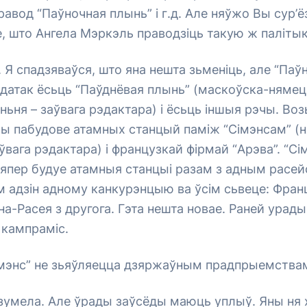
равод “Паўночная плынь” і г.д. Але няўжо Вы сур’ё
, што Ангела Мэркэль праводзіць такую ж паліты
 Я спадзяваўся, што яна нешта зьменіць, але “Паў
адатак ёсьць “Паўднёвая плынь” (маскоўска-нямец
ньня – заўвага рэдактара) і ёсьць іншыя рэчы. Во
ры пабудове атамных станцый паміж “Сімэнсам” (
ўвага рэдактара) і французкай фірмай “Арэва”. “С
цяпер будуе атамныя станцыі разам з адным расей
 адзін адному канкурэнцыю ва ўсім сьвеце: Фран
а-Расея з другога. Гэта нешта новае. Раней урад
а кампраміс.
Сімэнс” не зьяўляецца дзяржаўным прадпрыемства
зумела. Але ўрады заўсёды маюць уплыў. Яны ня 