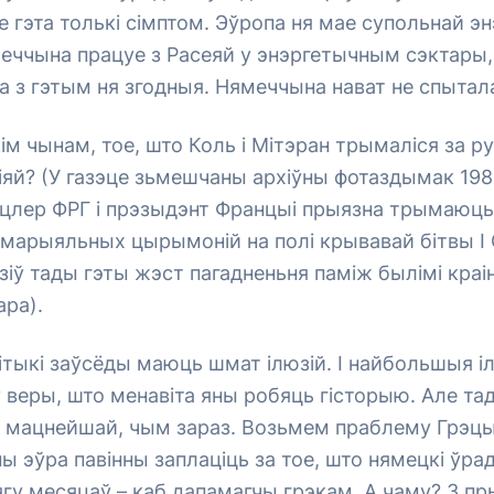
е гэта толькі сімптом. Эўропа ня мае супольнай э
меччына працуе з Расеяй у энэргетычным сэктары, 
 з гэтым ня згодныя. Нямеччына нават не спыталас
кім чынам, тое, што Коль і Мітэран трымаліся за ру
іяй? (У газэце зьмешчаны архіўны фотаздымак 1984
цлер ФРГ і прэзыдэнт Францыі прыязна трымаюць 
эмарыяльных цырымоній на полі крывавай бітвы І
азіў тады гэты жэст пагадненьня паміж былімі краі
ара).
тыкі заўсёды маюць шмат ілюзій. І найбольшыя іл
веры, што менавіта яны робяць гісторыю. Але та
 мацнейшай, чым зараз. Возьмем праблему Грэцыі
ы эўра павінны заплаціць за тое, што нямецкі ўра
ягу месяцаў – каб дапамагчы грэкам. А чаму? З п