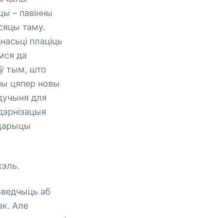
цы – павінны
сяцы таму.
насьці плаціць
мся да
ў тым, што
ны цяпер новы
удучыня для
адэрнізацыя
 царыцы
кэль.
сьведчыць аб
ак. Але