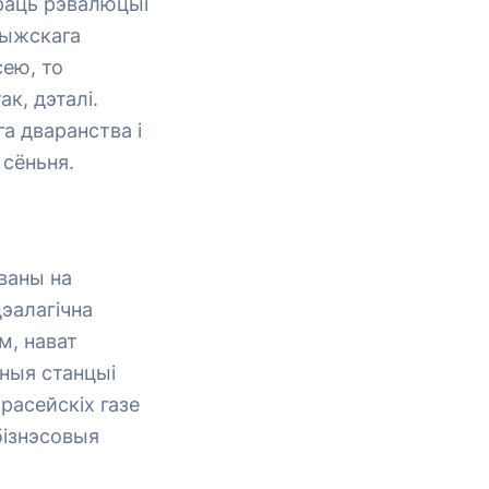
раць рэвалюцыі
рыжскага
сею, то
ак, дэталі.
га дваранства і
 сёньня.
ваны на
дэалагічна
м, нават
мныя станцыі
расейскіх газе
 бізнэсовыя