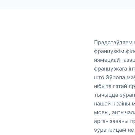
Прадстаўляем 
французкім філ
нямецкай газэце
французкага ін
што Эўропа маў
нібыта гэтай пр
тычыцца эўрап
нашай краіны м
мовы, антычал
арганізаваны п
эўрапейцам не 