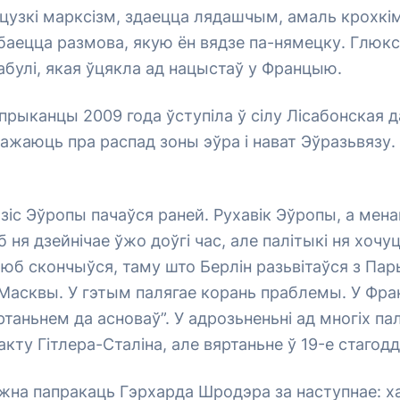
цузкі марксізм, здаецца лядашчым, амаль крохкім
баецца размова, якую ён вядзе па-нямецку. Глюк
абулі, якая ўцякла ад нацыстаў у Францыю.
а прыканцы 2009 года ўступіла ў сілу Лісабонская 
жаюць пра распад зоны эўра і нават Эўразьвязу.
іс Эўропы пачаўся раней. Рухавік Эўропы, а мена
 ня дзейнічае ўжо доўгі час, але палітыкі ня хочу
люб скончыўся, таму што Берлін разьвітаўся з Па
Масквы. У гэтым палягае корань праблемы. У Фран
таньнем да асноваў”. У адрозьненьні ад многіх пал
акту Гітлера-Сталіна, але вяртаньне ў 19-е стагодд
ожна папракаць Гэрхарда Шродэра за наступнае: х