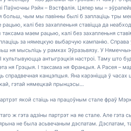
і Паўночны Рэйн – Вэстфалія. Цяпер мы – эўрапей
я больш, чым мы павінны былі б заплаціць тры ме
рацыю, калі без захапленьня ставіцца да неабход
 таксама маем рацыю, калі без захапленьня ставі
плаціць за нямецкую выбарчую кампанію. Справа 
ьш ня мысьліць у рамках Эўразьвязу. У Нямеччы
І культывуюцца антыгрэцкія настроі. Таму што б
та ня Грэцыя. І таксама ня Францыя. А Расея – м
ьць спрадвечная канцэпцыя. Яна карэніцца ў часах
кай, гэтай нямецкай прынцэсы…
 партрэт якой стаіць на працоўным стале фраў Мэр
таго ж гэта адзіны партрэт на яе стале. Але гэта 
цярына не была асьвечаным дэспатам. Дэспатам, т