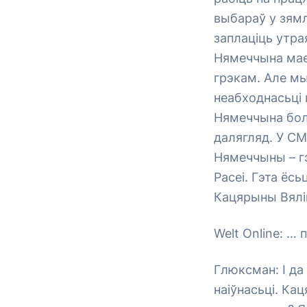
выбараў у зямл
заплаціць утра
Нямеччына мае 
грэкам. Але мы
неабходнасьці 
Нямеччына бол
далягляд. У СМ
Нямеччыны – гэ
Расеі. Гэта ёс
Кацярыны Вялі
Welt Online: …
Глюксман: І да 
наіўнасьці. Ка