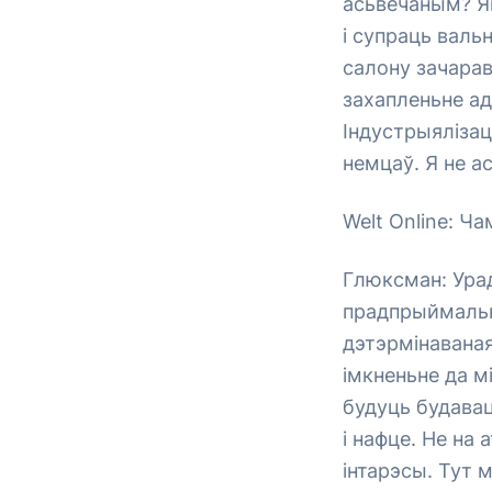
асьвечаным? Я
і супраць валь
салону зачарав
захапленьне адр
Індустрыялізац
немцаў. Я не а
Welt Online: Ча
Глюксман: Урад
прадпрыймальні
дэтэрмінаваная
імкненьне да м
будуць будавац
і нафце. Не на 
інтарэсы. Тут 