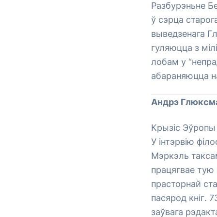
Разбурэньне Бе
ў сэрца старог
выведзенага Г
гуляюцца з міл
лобам у “непра
абараняюцца н
Андрэ Глюксм
Крызіс Эўропы
У інтэрвію філ
Мэркэль таксам
працягвае тую 
прасторнай ст
пасярод кніг. 
заўвага рэдакт