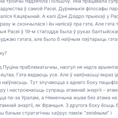
на тройчы падзяліла Польшчу. Яна працавала суп
надумства ў самой Расеі. Дурненькія філосафы па
аліся Кацярынай. А калі Дэні Дзідро прыехаў у Ра
азу ж скончылася і ён напісаў пра гэта. Але гэта т
ыя Расеі ў 19-м стагоддзі была ў руках балтыйска
суджаю гэтага, але было б наіўным паўтарыць гэта
му?
 Пуціна праблематычны, наогул ня надта арыента
цтва. Гэта ведаюць усе. Але ў наяўнасьці якраз і
 наіўнасьць. Тут злучаюцца з аднаго боку пацыфіз
іру і настроенасьць супраць атамнай энэргіі – ата
ца па-за Уралам, а Нямеччына жыве без атама на 
атамнай энэргіі, як Францыя. З другога боку ёсьць
мы бачым стратэгічны хаўрус паміж “зялёнымі” і