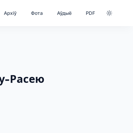
Архіў
Фота
Аўдыё
PDF
у-Расею