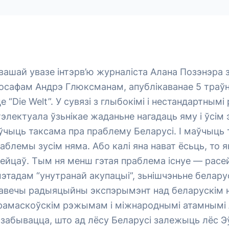
вашай увазе інтэрв’ю журналіста Алана Позэнэра
осафам Андрэ Глюксманам, апублікаванае 5 траўн
 “Die Welt”. У сувязі з глыбокімі і нестандартным
тэлектуала ўзьнікае жаданьне нагадаць яму і ўсім
чыць таксама пра праблему Беларусі. І маўчыць т
аблемы зусім няма. Або калі яна нават ёсьць, то я
ейцаў. Тым ня менш гэтая праблема існуе — расе
этадам “унутранай акупацыі”, зьнішчэньне белару
авечы радыяцыйны экспэрымэнт над беларускім 
рамаскоўскім рэжымам і міжнароднымі атамнымі л
забывацца, што ад лёсу Беларусі залежыць лёс Э