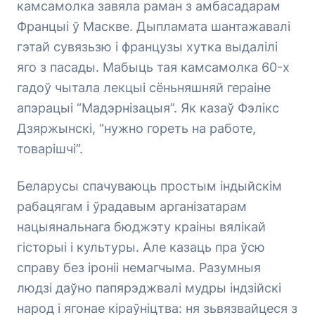
камсамолка завяла раман з амбасадарам
Францыі ў Маскве. Дыпламата шантажавалі
гэтай сувязьзю і французы хутка выдалілі
яго з пасады. Мабыць тая камсамолка 60-х
гадоў чытала лекцыі сёньняшняй гераіне
апэрацыі “Мадэрнізацыя”. Як казаў Фэлікс
Дзяржынскі, “нужно гореть на работе,
товарішчі”.
Беларусы спачуваюць простым індыйскім
рабацягам і ўрадавым арганізатарам
нацыянальнага бюджэту краіны вялікай
гісторыі і культуры. Але казаць пра ўсю
справу без іроніі немагчыма. Разумныя
людзі даўно папярэджвалі мудры індзійскі
народ і ягонае кіраўніцтва: ня зьвязвайцеся з