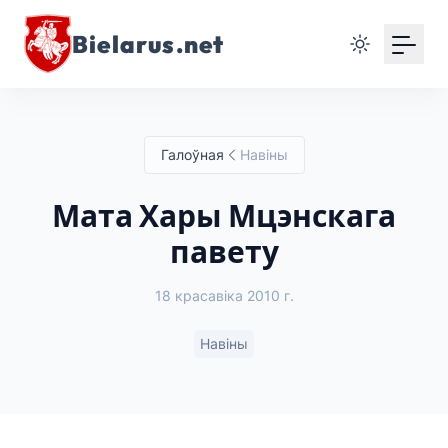
Bielarus.net
Галоўная
Навіны
Мата Хары Мцэнскага
павету
18 красавіка 2010 г.
Навіны