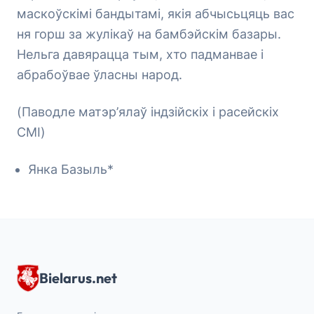
маскоўскімі бандытамі, якія абчысьцяць вас
ня горш за жулікаў на бамбэйскім базары.
Нельга давярацца тым, хто падманвае і
абрабоўвае ўласны народ.
(Паводле матэр’ялаў індзійскіх і расейскіх
СМІ)
Янка Базыль*
Bielarus.net