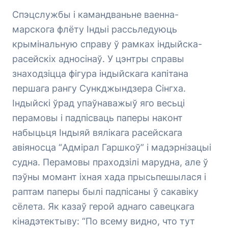
Спэцслужбы і камандваньне ваенна-
марскога флёту Індыі рассьледуюць
крымінальную справу ў рамках індыйска-
расейскіх адносінаў. У цэнтры справы
знаходзіцца фігура індыйскага капітана
першага рангу Сункджындзера Сінгха.
Індыйскі ўрад упаўнаважыў яго весьці
перамовы і падпісваць паперы наконт
набыцьця Індыяй вялікага расейскага
авіяносца “Адмірал Гаршкоў” і мадэрнізацыі
судна. Перамовы праходзілі марудна, але ў
пэўны момант іхная хада прысьпешылася і
раптам паперы былі падпісаны ў сакавіку
сёлета. Як казаў герой аднаго савецкага
кінадэтектыву: “По всему видно, что тут