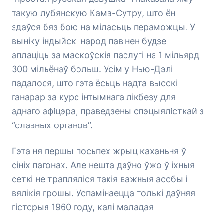
такую лубянскую Кама-Сутру, што ён
здаўся бяз бою на міласьць пераможцы. У
выніку індыйскі народ павінен будзе
аплаціць за маскоўскія паслугі на 1 мільярд
300 мільёнаў больш. Усім у Нью-Дэлі
падалося, што гэта ёсьць надта высокі
ганарар за курс інтымнага лікбезу для
аднаго афіцэра, праведзены спэцыялісткай з
“славных органов”.
Гэта ня першы посьпех жрыц каханьня ў
сініх пагонах. Але нешта даўно ўжо ў іхныя
сеткі не трапляліся такія важныя асобы і
вялікія грошы. Успамінаецца толькі даўняя
гісторыя 1960 году, калі маладая