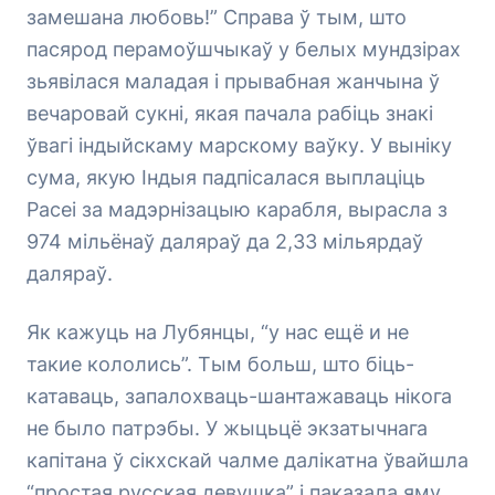
замешана любовь!” Справа ў тым, што
пасярод перамоўшчыкаў у белых мундзірах
зьявілася маладая і прывабная жанчына ў
вечаровай сукні, якая пачала рабіць знакі
ўвагі індыйскаму марскому ваўку. У выніку
сума, якую Індыя падпісалася выплаціць
Расеі за мадэрнізацыю карабля, вырасла з
974 мільёнаў даляраў да 2,33 мільярдаў
даляраў.
Як кажуць на Лубянцы, “у нас ещё и не
такие кололись”. Тым больш, што біць-
катаваць, запалохваць-шантажаваць нікога
не было патрэбы. У жыцьцё экзатычнага
капітана ў сікхскай чалме далікатна ўвайшла
“простая русская девушка” і паказала яму