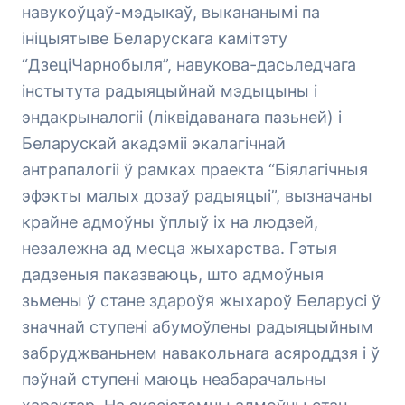
навукоўцаў-мэдыкаў, выкананымі па
ініцыятыве Беларускага камітэту
“ДзеціЧарнобыля”, навукова-дасьледчага
інстытута радыяцыйнай мэдыцыны і
эндакрыналогіі (ліквідаванага пазьней) і
Беларускай акадэміі экалагічнай
антрапалогіі ў рамках праекта “Біялагічныя
эфэкты малых дозаў радыяцыі”, вызначаны
крайне адмоўны ўплыў іх на людзей,
незалежна ад месца жыхарства. Гэтыя
дадзеныя паказваюць, што адмоўныя
зьмены ў стане здароўя жыхароў Беларусі ў
значнай ступені абумоўлены радыяцыйным
забруджваньнем навакольнага асяроддзя і ў
пэўнай ступені маюць неабарачальны