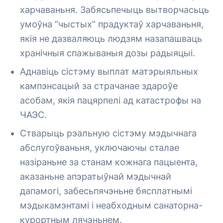
харчаваньня. Забясьпечыць вытворчасьць
умоўна “чыстых” прадуктаў харчаваньня,
якія не дазваляюць людзям назапашваць
хранічныя спажываныя дозы радыяцыі.
Аднавіць сістэму выплат матэрыяльных
кампэнсацый за страчанае здароўе
асобам, якія пацярпелі ад катастрофы на
ЧАЭС.
Стварыць рэальную сістэму мэдычнага
абслугоўваньня, уключаючы сталае
назіраньне за станам кожнага пацыента,
аказаньне апэратыўнай мэдычнай
дапамогі, забесьпячэньне бясплатнымі
мэдыкамэнтамі і неабходным санаторна-
курортным лячэньнем.