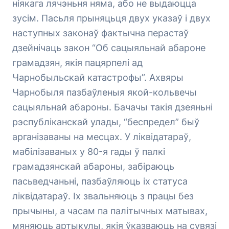
ніякага лячэньня няма, або не выдаюцца
зусім. Пасьля прыняцьця двух указаў і двух
наступных законаў фактычна перастаў
дзейнічаць закон “Об сацыяльнай абароне
грамадзян, якія пацярпелі ад
Чарнобыльскай катастрофы”. Ахвяры
Чарнобыля пазбаўленыя якой-кольвечы
сацыяльнай абароны. Бачачы такія дзеяньні
рэспубліканскай улады, “беспредел” быў
арганізаваны на месцах. У ліквідатараў,
мабілізаваных у 80-я гады ў палкі
грамадзянскай абароны, забіраюць
пасьведчаньні, пазбаўляюць іх статуса
ліквідатараў. Іх звальняюць з працы без
прычыны, а часам па палітычных матывах,
мяняюць артыкулы, якія ўказваюць на сувязі