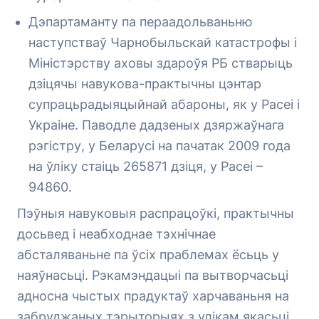
Дэпартаманту па пераадольваньню
наступстваў Чарнобыльскай катастрофы і
Міністэрству аховы здароўя РБ стварыць
дзіцячы навукова-практычны цэнтар
супрацьрадыяцыйнай абароны, як у Расеі і
Украіне. Паводле дадзеных дзяржаўнага
рэгістру, у Беларусі на пачатак 2009 года
на ўліку стаіць 265871 дзіця, у Расеі –
94860.
Пэўныя навуковыя распрацоўкі, практычны
досьвед і неабходнае тэхнічнае
абсталяваньне па ўсіх праблемах ёсьць у
наяўнасьці. Рэкамэндацыі па вытворчасьці
адносна чыстых прадуктаў харчаваньня на
забруджаных тэрыторыях з улікам якасьці