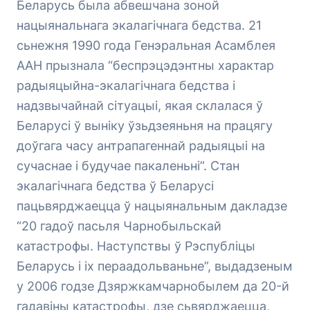
Беларусь была абвешчана зоной
нацыянальнага экалагічнага бедства. 21
сьнежня 1990 года Генэральная Асамблея
ААН прызнала “беспрэцэдэнтны характар
радыяцыйна-экалагічнага бедства і
надзвычайнай сітуацыі, якая склалася ў
Беларусі ў выніку ўзьдзеяньня на працягу
доўгага часу антрапагеннай радыяцыі на
сучаснае і будучае пакаленьні”. Стан
экалагічнага бедства ў Беларусі
пацьвярджаецца ў нацыянальным дакладзе
“20 гадоў пасьля Чарнобыльскай
катастрофы. Наступствы ў Рэспубліцы
Беларусь і іх пераадольваньне”, выдадзеным
у 2006 годзе Дзяржкамчарнобылем да 20-й
гадавіны катастрофы, дзе сьвярджаецца,