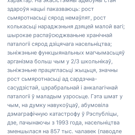
характар. На экасістэмны адмоўны стан
здароўя нацыі паказваюць: рост
сьмяротнасьці сярод немаўлят, рост
колькасьці нараджэньня дзяцей малой вагі;
шырокае распаўсюджваньне хранічнай
паталогіі сярод дзіцячага насельніцтва;
зьніжэньне функцыянальных магчымасьцяў
арганізма больш чым у 2/3 школьнікаў,
зьніжэньне працягласьці жыцьця, значны
рост сьмяротнасьці ад сардэчна-
сасудзістай, цэрабральнай і анкалагічнай
паталогіі ў маладым узросьце. Гэта шмат у
чым, на думку навукоўцаў, абумовіла
дэмаграфічную катастрофу ў Рэспубліцы,
дзе, пачынаючы з 1993 года, насельніцтва
зменшылася на 857 тыс. чалавек (паводле