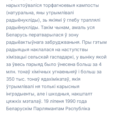
нарыхтоўваліся торфагноевыя кампосты
(натуральна, яны утрымлівалі
радыёнукліды), зь якіямі ў глебу траплялі
радыёнукліды. Такім чынам, амаль уся
Беларусь ператварылася ў зону
радыёактыўнага забруджваньня. Пры гэтым
радыяцыя наклалася на наступствы
хімізацыі сельскай гаспадаркі, у выніку якой
за ўвесь пэрыяд было ўнесена больш за 4
млн. тонаў хімічных угнаеньняў і больш за
350 тыс. тонаў ядахімікатаў, якія
ўтрымлівалі ня толькі карысныя
інгрэдыенты, але і шкодныя, накшталт
цяжкіх мэталаў. 19 ліпеня 1990 года
Беларускім Парлямантам Рэспубліка