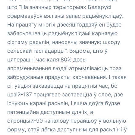
што “На значных тэрыторыях Беларусі
сфармаваўся вялізны запас радыёнуклідаў.
На працягу многіх дзесяцігоддзяў ён будзе
забясьпечваць радыёнуклідамі карнявую
сістэму расьлін, наносячы значную шкоду
сельскай гаспадарцы”. Вядома, што ў
цяперашні час каля 80% дозы
апраменьваньня людзі атрымліваюць праз
забруджаныя прадукты харчаваньня. І такая
сітуацыя захаваецца на працяглы час, бо
цэзій-137 працягвае заставацца ў слое, дзе
існуюць карані расьлін, і яшчэ доўга будзе
патэнцыйна даступным для іх, а
стронцый-90 напалову перайшоў ў вольную
форму, стаў лёгка даступным для расьлін і ў