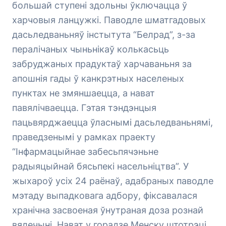
большай ступені здольны ўключацца ў
харчовыя ланцужкі. Паводле шматгадовых
дасьледваньняў інстытута “Белрад”, з-за
пералічаных чыньнікаў колькасьць
забруджаных прадуктаў харчаваньня за
апошнія гады ў канкрэтных населеных
пунктах не змяншаецца, а нават
павялічваецца. Гэтая тэндэнцыя
пацьвярджаецца ўласнымі дасьледваньнямі,
праведзенымі у рамках праекту
“Інфармацыйнае забесьпячэньне
радыяцыйнай бясьпекі насельніцтва”. У
жыхароў усіх 24 раёнаў, адабраных паводле
мэтаду выпадковага адбору, фіксавалася
хранічна засвоеная ўнутраная доза рознай
вялечыні. Нават у горадзе Менску штотрэці,