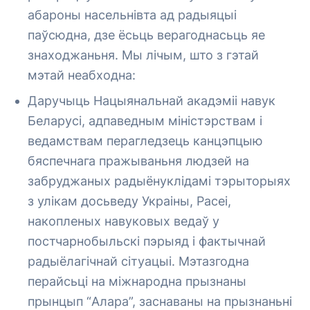
абароны насельнівта ад радыяцыі
паўсюдна, дзе ёсьць верагоднасьць яе
знаходжаньня. Мы лічым, што з гэтай
мэтай неабходна:
Даручыць Нацыянальнай акадэміі навук
Беларусі, адпаведным міністэрствам і
ведамствам перагледзець канцэпцыю
бяспечнага пражываньня людзей на
забруджаных радыёнуклідамі тэрыторыях
з улікам досьведу Украіны, Расеі,
накопленых навуковых ведаў у
постчарнобыльскі пэрыяд і фактычнай
радыёлагічнай сітуацыі. Мэтазгодна
перайсьці на міжнародна прызнаны
прынцып “Алара”, заснаваны на прызнаньні