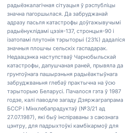
радыёэкалагічная сітуацыя ў рэспубліцы
значна пагоршылася. Да забруджанай
адразу пасьля катастрофы доўгажывучымі
радыёнуклідамі цэзія-137, стронцыя-90 і
ізатопамі плутонія тэрыторыі (23%) дадаліся
значныя плошчы сельскіх гаспадарак.
Недаацэнка наступстваў Чарнобыльскай
катастрофы, дапушчаная раней, прывяла да
грунтоўнага пашырэньня радыёактыўнага
забруджваньня глебаў практычна на ўсю
тэрыторыю Беларусі. Пачалося гэта ў 1987
годзе, калі паводле загаду Дзяржаграпрама
БССР і Мінхлебапрадуктаў (№3/21 ад
27.07.1987), які быў інспіраваны з саюзнага
цэнтру, для падрыхтоўкі камбікармоў для