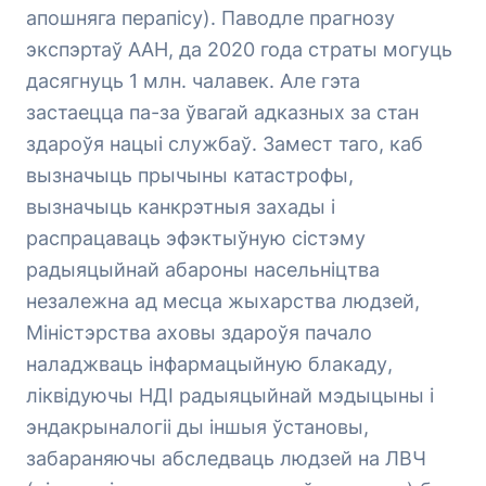
апошняга перапісу). Паводле прагнозу
экспэртаў ААН, да 2020 года страты могуць
дасягнуць 1 млн. чалавек. Але гэта
застаецца па-за ўвагай адказных за стан
здароўя нацыі службаў. Замест таго, каб
вызначыць прычыны катастрофы,
вызначыць канкрэтныя захады і
распрацаваць эфэктыўную сістэму
радыяцыйнай абароны насельніцтва
незалежна ад месца жыхарства людзей,
Міністэрства аховы здароўя пачало
наладжваць інфармацыйную блакаду,
ліквідуючы НДІ радыяцыйнай мэдыцыны і
эндакрыналогіі ды іншыя ўстановы,
забараняючы абследваць людзей на ЛВЧ