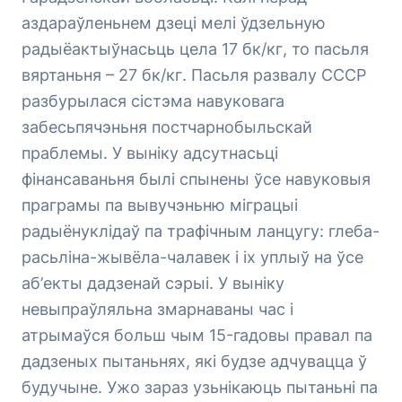
аздараўленьнем дзеці мелі ўдзельную
радыёактыўнасьць цела 17 бк/кг, то пасьля
вяртаньня – 27 бк/кг. Пасьля развалу СССР
разбурылася сістэма навуковага
забесьпячэньня постчарнобыльскай
праблемы. У выніку адсутнасьці
фінансаваньня былі спынены ўсе навуковыя
праграмы па вывучэньню міграцыі
радыёнуклідаў па трафічным ланцугу: глеба-
расьліна-жывёла-чалавек і іх уплыў на ўсе
аб’екты дадзенай сэрыі. У выніку
невыпраўляльна змарнаваны час і
атрымаўся больш чым 15-гадовы правал па
дадзеных пытаньнях, які будзе адчувацца ў
будучыне. Ужо зараз узьнікаюць пытаньні па