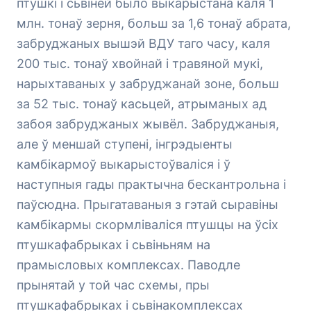
птушкі і сьвіней было выкарыстана каля 1
млн. тонаў зерня, больш за 1,6 тонаў абрата,
забруджаных вышэй ВДУ таго часу, каля
200 тыс. тонаў хвойнай і травяной мукі,
нарыхтаваных у забруджанай зоне, больш
за 52 тыс. тонаў касьцей, атрыманых ад
забоя забруджаных жывёл. Забруджаныя,
але ў меншай ступені, інгрэдыенты
камбікармоў выкарыстоўваліся і ў
наступныя гады практычна бескантрольна і
паўсюдна. Прыгатаваныя з гэтай сыравіны
камбікармы скормліваліся птушцы на ўсіх
птушкафабрыках і сьвіньням на
прамысловых комплексах. Паводле
прынятай у той час схемы, пры
птушкафабрыках і сьвінакомплексах