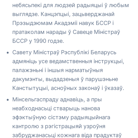
небясьпекі для людзей радыяцыі ў любым
выглядзе. Канцэпцыі, зацьверджанай
Прэзыдэюмам Акадэміі навук БССР і
пратаколам нарады ў Савеце Міністраў
БССР у 1990 годзе.
Савету Міністраў Рэспублікі Беларусь
адмяніць усе ведамственныя інструкцыі,
палажэньні і іншыя нарматыўныя
дакумэнты, выдадзеныя ў парушэньне
Канстытуцыі, асноўных законаў і ўказаў.
Мінсельгаспраду аднавіць, а пры
неабходнасьці стварыць нанова
эфэктыўную сістэму радыяцыйнага
кантролю з рэгістрацыяй узроўня
забруджанасьці кожнага віда прадуктаў