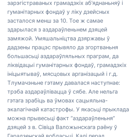
зарэгістраваных грамадзкіх аб’яднаньняў і
гуманітарных фондаў у ліку дзейсных
засталося менш за 10. Тое ж самае
здарылася з аздараўленьнем дзяцей
замяжой. Умяшальніцтва дзяржавы ў
дадзены працэс прывяло да згортваньня
большасьці аздараўляльных праграм, да
ліквідацыі гуманітарных фондаў, грамадзкіх
ініцыятываў, мясцовых арганізацый і г.д.
Тлумачэньне гэтаму давалася наступнае:
трэба аздараўлівацца ў сябе. Але нельга
гэтага зрабіць ва ўмовах сацыяльна-
экалагічнай катастрофы. У якасьці прыклада
можна прывесьці факт “аздараўленьня”
дзяцей з в. Сівіца Валожынскага раёну ў
Гарадзенскай вобласьці. Калі перад