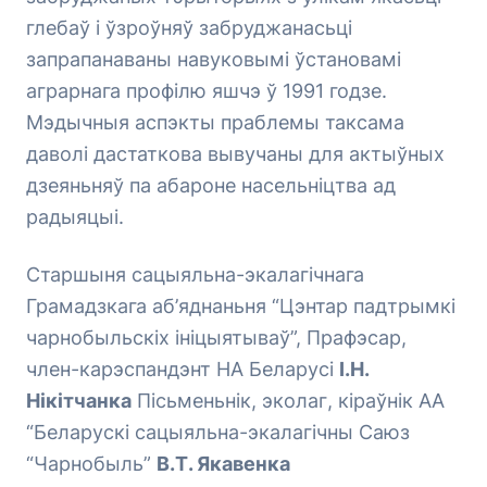
глебаў і ўзроўняў забруджанасьці
запрапанаваны навуковымі ўстановамі
аграрнага профілю яшчэ ў 1991 годзе.
Мэдычныя аспэкты праблемы таксама
даволі дастаткова вывучаны для актыўных
дзеяньняў па абароне насельніцтва ад
радыяцыі.
Старшыня сацыяльна-экалагічнага
Грамадзкага аб’яднаньня “Цэнтар падтрымкі
чарнобыльскіх ініцыятываў”, Прафэсар,
член-карэспандэнт НА Беларусі
І.Н.
Нікітчанка
Пісьменьнік, эколаг, кіраўнік АА
“Беларускі сацыяльна-экалагічны Саюз
“Чарнобыль”
В.Т. Якавенка