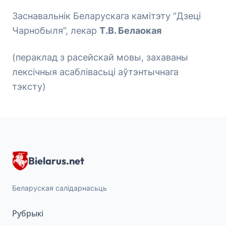
Заснавальнік Беларускага камітэту “Дзеці
Чарнобыля”, лекар
Т.В. Белаокая
(пераклад з расейскай мовы, захаваны
лексічныя асаблівасьці аўтэнтычнага
тэксту)
Bielarus.net
Беларуская салідарнасьць
Рубрыкі