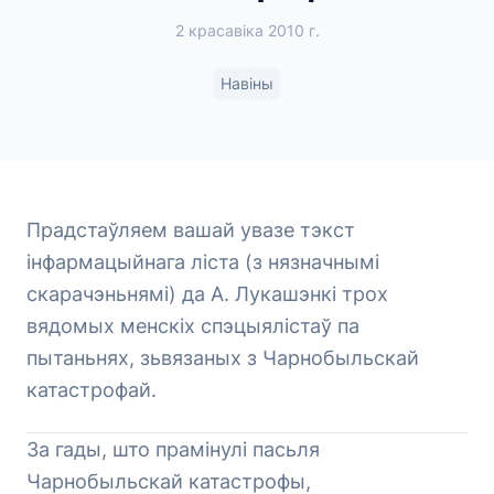
2 красавіка 2010 г.
Навіны
Прадстаўляем вашай увазе тэкст
інфармацыйнага ліста (з нязначнымі
скарачэньнямі) да А. Лукашэнкі трох
вядомых менскіх спэцыялістаў па
пытаньнях, зьвязаных з Чарнобыльскай
катастрофай.
За гады, што прамінулі пасьля
Чарнобыльскай катастрофы,