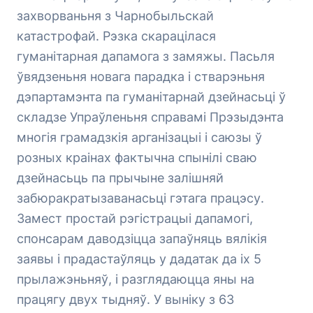
захворваньня з Чарнобыльскай
катастрофай. Рэзка скарацілася
гуманітарная дапамога з замяжы. Пасьля
ўвядзеньня новага парадка і стварэньня
дэпартамэнта па гуманітарнай дзейнасьці ў
складзе Упраўленьня справамі Прэзыдэнта
многія грамадзкія арганізацыі і саюзы ў
розных краінах фактычна спынілі сваю
дзейнасьць па прычыне залішняй
забюракратызаванасьці гэтага працэсу.
Замест простай рэгістрацыі дапамогі,
спонсарам даводзіцца запаўняць вялікія
заявы і прадастаўляць у дадатак да іх 5
прылажэньняў, і разглядаюцца яны на
працягу двух тыдняў. У выніку з 63