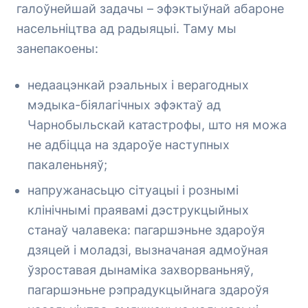
галоўнейшай задачы – эфэктыўнай абароне
насельніцтва ад радыяцыі. Таму мы
занепакоены:
недаацэнкай рэальных і верагодных
мэдыка-біялагічных эфэктаў ад
Чарнобыльскай катастрофы, што ня можа
не адбіцца на здароўе наступных
пакаленьняў;
напружанасьцю сітуацыі і рознымі
клінічнымі праявамі дэструкцыйных
станаў чалавека: пагаршэньне здароўя
дзяцей і моладзі, вызначаная адмоўная
ўзроставая дынаміка захворваньняў,
пагаршэньне рэпрадукцыйнага здароўя