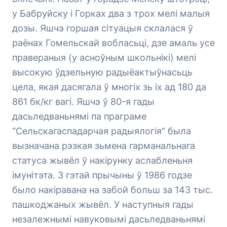
у Бабруйску і Горках два з трох мелі малыя
дозы. Яшчэ горшая сітуацыя склалася ў
раёнах Гомельскай вобласьці, дзе амаль усе
правераныя (у асноўным школьнікі) мелі
высокую ўдзельную радыёактыўнасьць
цела, якая дасягала ў многіх зь іх ад 180 да
861 бк/кг вагі. Яшчэ ў 80-я гады
дасьледваньнямі па праграме
“Сельскагаспадарчая радыялогія” была
вызначана рэзкая зьмена гарманальнага
статуса жывёл ў накірунку аслабленьня
імунітэта. З гэтай прычыны ў 1986 годзе
было накіравана на забой больш за 143 тыс.
пашкоджаных жывёл. У наступныя гады
незалежнымі навуковымі дасьледваньнямі