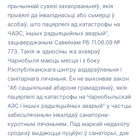
прычыннай сувязі захворваньняў, якія
прывялі да інваліднасьці або сьмерці ў
асобаў, што пацярпелі ад катастрофы на
ЧАЭС, іншых радыяцыйных аварый”,
зацьверджаным Савмінам РБ 11.06.09 №
773. Такія ж адносіны жа ахвяраў
Чарнобыля маюць месца і з боку
Рэспубліканскага цэнтру аздараўленьня і
санітарнага лячэньня. Ён не выконвае закон
“Аб сацыяльнай абароне грамадзянаў, якія
пацярпелі ад катастрофы на Чарнобыльскай
АЭС і іншых радыяцыйных аварый” у частцы
забесьпячэньян інвалідаў санаторна-
куротным лячэньнем. Пад маркай недахопу
сродкаў выдаюцца пуцёўкі ў санаторыі, дзе