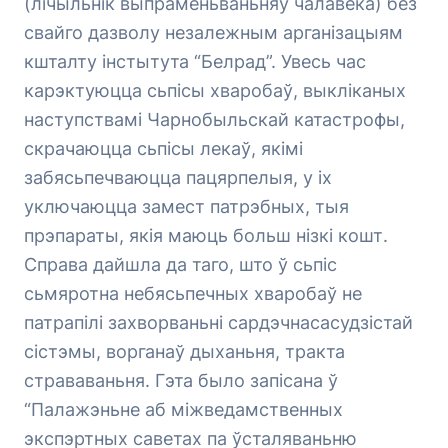
(лічыльнік выпраменьваньняў чалавека) без
свайго дазволу незалежным арганізацыям
кшталту інстытута “Белрад”. Увесь час
карэктуюцца сьпісы хваробаў, выкліканых
наступствамі Чарнобыльскай катастрофы,
скрачаюцца сьпісы лекаў, якімі
забясьпечваюцца пацярпелыя, у іх
уключаюцца замест патрэбных, тыя
прэпараты, якія маюць больш нізкі кошт.
Справа дайшла да таго, што ў сьпіс
сьмяротна небясьпечных хваробаў не
патрапілі захворваньні сардэчнасасудзістай
сістэмы, ворганаў дыханьня, тракта
страваваньня. Гэта было запісана ў
“Палажэньне аб міжведамственных
экспэртных саветах па ўсталяваньню