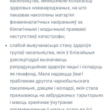
насельніцтва, змяншэньне колькасьці
здаровых нованароджаных, на што
паказвае накоплены матэр’ял
фэнамэналагічных назіраньняў за
біялагічнымі і мэдычнымі праявамі
наступстваў катастрофы;
слабой вывучанасьцю стану здароўя
групаў насельніцтва, якія ў бліжэйшыя
дзесяцігоддзі вызначаюць
рэпрадукцыйнае здароўе нацыі і складуць
яе генафонд. Мала надаецца ўвагі
праблемам другога чарнобыльскага
пакаленьня, дзецям і моладзі, якія стала
пражываюць на забруджаных тэрыторыях
і маюць хранічнае ўнутранае
апраменьваньне ў малых дозах ва ўсі