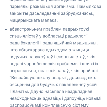
пэрыяды разьвіцьця арганізма. Памылкова
закрыты дасьледваньні забруджанасьці
мацярынскага малака.
абвастрэньнем праблем падрыхтоўкі
спэцыялістаў у вобласьці радыялогіі,
радыёэкалогіі і радыяцыйнай мэдыцыны,
што абцяжарана адыходам з жыцьця
вядучых навукоўцаў і спэцыялістаў, якія
ведалі чарнобыльскія праблемы і шляхі іх
вырашэньня, прафэсіяналаў, якія прайшлі
“Вышэйшую школу аварыі”, досьвед якіх
бясцэнны для будучых пакаленьняў усёй
Планэты. Даўно насьпела неадкладная
неабходнасьць аднавіць і дапоўніць новымі
распрацоўкамі комплексную сістэму