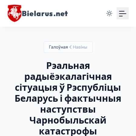
Bielarus.net
Галоўная
Навіны
Рэальная
радыёэкалагічная
сітуацыя ў Рэспубліцы
Беларусь і фактычныя
наступствы
Чарнобыльскай
катастрофы