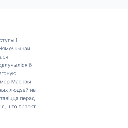
ступы і
й Нямеччынай.
ася
далучыліся б
 ягоную
е мэр Масквы
мных людзей на
тавіцца перад
я, што праект