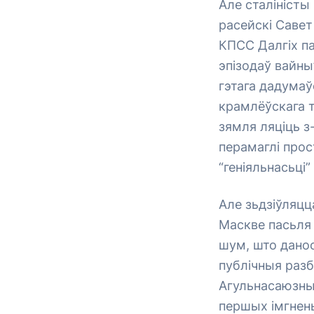
Але сталіністы
расейскі Савет
КПСС Далгіх па
эпізодаў вайны”
гэтага дадумаў
крамлёўскага т
зямля ляціць з
перамаглі прос
“геніяльнасьці
Але зьдзіўляцц
Маскве пасьля 
шум, што данос
публічныя разб
Агульнасаюзны
першых імгнень