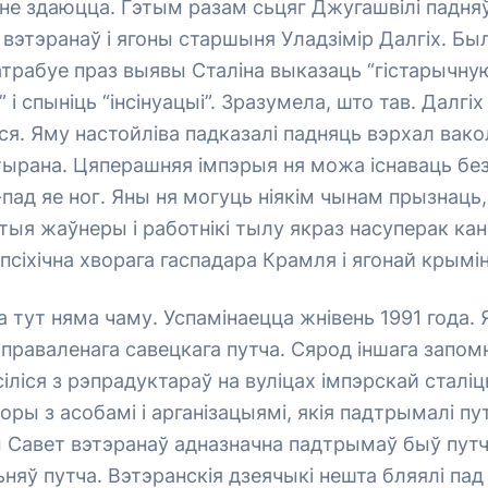
 не здаюцца. Гэтым разам сьцяг Джугашвілі падня
 вэтэранаў і ягоны старшыня Уладзімір Далгіх. Б
трабуе праз выявы Сталіна выказаць “гістарычну
 і спыніць “інсінуацыі”. Зразумела, што тав. Далгіх
ся. Яму настойліва падказалі падняць вэрхал вак
ырана. Цяперашняя імпэрыя ня можа існаваць без 
-пад яе ног. Яны ня могуць ніякім чынам прызнаць
тыя жаўнеры і работнікі тылу якраз насуперак ка
” псіхічна хворага гаспадара Крамля і ягонай крымі
а тут няма чаму. Успамінаецца жнівень 1991 года. 
праваленага савецкага путча. Сярод іншага запомні
іліся з рэпрадуктараў на вуліцах імпэрскай сталіцы
оры з асобамі і арганізацыямі, якія падтрымалі пу
 Савет вэтэранаў адназначна падтрымаў быў путч
няў путча. Вэтэранскія дзеячыкі нешта бляялі па