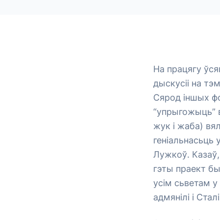
На працягу ўся
дыскусіі на тэ
Сярод іншых ф
“упрыгожыць” в
жук і жаба) вял
геніальнасьць 
Лужкоў. Казаў,
гэты праект б
усім сьветам 
адмянілі і Стал