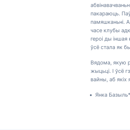
абвінавачваньн
пакараюць. Паў
памяшканьні. А
часе клубы адк
героі ды іншая
ўсё стала як б
Вядома, якую 
жыцьці. І ўсё 
вайны, аб якіх
Янка Базыль