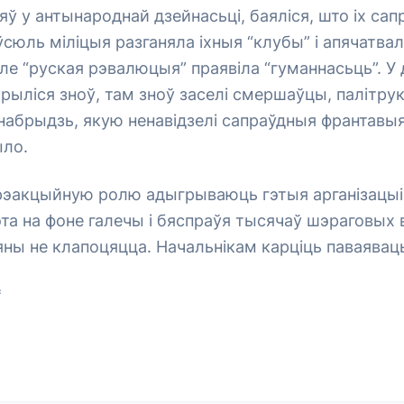
яў у антынароднай дзейнасьці, баяліся, што іх са
сюль міліцыя разганяла іхныя “клубы” і апячатвал
ле “руская рэвалюцыя” праявіла “гуманнасьць”. У 
рыліся зноў, там зноў заселі смершаўцы, палітрук
 набрыдзь, якую ненавідзелі сапраўдныя франтавыя
ыло.
рэакцыйную ролю адыгрываюць гэтыя арганізацы
гэта на фоне галечы і бяспраўя тысячаў шэраговых
 яны не клапоцяцца. Начальнікам карціць паваяваць
*