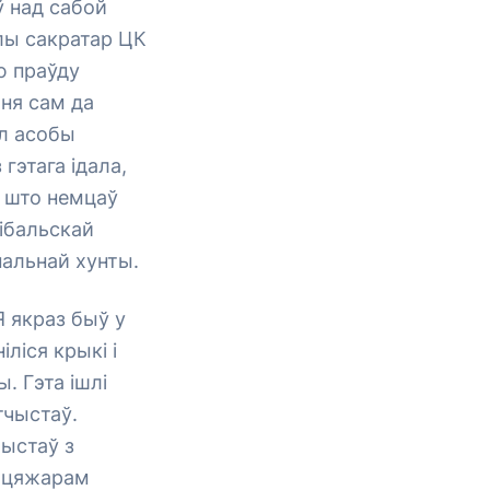
ў над сабой
ылы сакратар ЦК
ю праўду
 ня сам да
ол асобы
гэтага ідала,
, што немцаў
нібальскай
нальнай хунты.
Я якраз быў у
ліся крыкі і
. Гэта ішлі
тчыстаў.
ыстаў з
д цяжарам