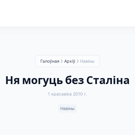
Галоўная
Архіў
Навіны
Ня могуць без Сталіна
1 красавіка 2010 г.
Навіны