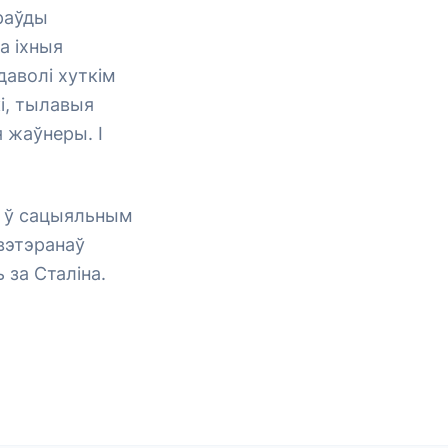
праўды
а іхныя
даволі хуткім
і, тылавыя
 жаўнеры. І
і ў сацыяльным
 вэтэранаў
 за Сталіна.