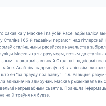
го сакавіка ў Маскве і па ўсёй Расеі адбываліся вы
му Сталіна і 65-й гадавіны перамогі над гітлерска
ормаў сталіншчыны расейскае начальства зьбірал
уліцы Масквы (а як разумеем, потым да сталіцы 
ізнымі плакатамі з выявай Сталіна і надпісамі пра
у вайне. Асабліва надрываўся ў сталінскім экстаз
 што ён “за праўду пра вайну” і г.д. Рэакцыя разу
ыла адназначна адмоўнай. Масква рызыкавала выс
у вельмі непрывабным сьвятле. Прайшла інфармацы
іна на 9 траўня ня будзе.