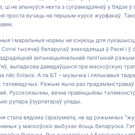
, ці не апынуўся нехта з суграмадзянаў у бядзе ў
 ня проста вучаць на першым курсе журфакаў. Та
авек.
йныя і маральныя нормы не існуюць для лукашысц
. Сотні тысячаў беларусаў знаходзяцца ў Расеі і ў
 здрадніцкай антынацыянальнай палітыкай рэжыма
м’яў, выпадкова даведаўшыся пра маскоўскую тра
за лёс блізкіх. А па БТ – музычка і лялькавыя твар
 тэлевядучых. Рэжым яшчэ раз прадэманстраваў 
ей. Русскоязычны, вечна правінцыйны тэлемонстр
ыю рупара ўзурпатараў улады.
я стала вядома (зразумела, не ад рэжымных “жур
неных у маскоўскіх выбухах ёсьць беларуска. Гэт
драўна Рудэнка. Яна знаходзіцца ў Боткінскім шпі