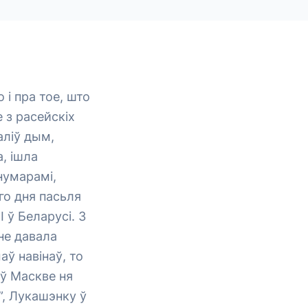
 і пра тое, што
 з расейскіх
аліў дым,
, ішла
нумарамі,
яго дня пасьля
 ў Беларусі. З
не давала
ў навінаў, то
 ў Маскве ня
”, Лукашэнку ў