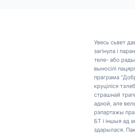
Увесь сьвет да
загінула і пар
теле- або рады
выносілі пацяр
праграма “Добр
круціліся тэлеб
страшнай траге
адной, але вел
рэпартажы пра 
БТ і іншыя ад 
здарылася. Пак