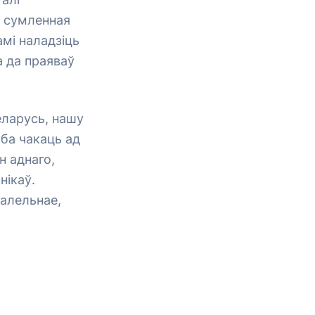
і сумленная
мі наладзіць
а да праяваў
Беларусь, нашу
эба чакаць ад
н аднаго,
нікаў.
алельнае,