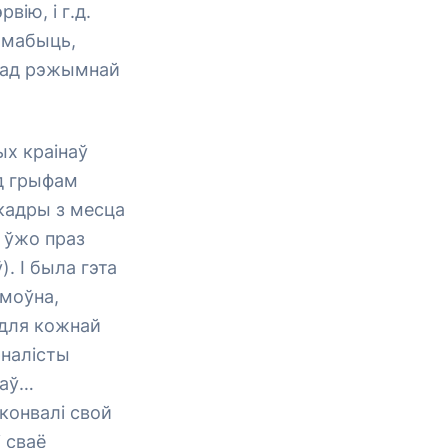
ію, і г.д.
, мабыць,
і ад рэжымнай
ых краінаў
ад грыфам
 кадры з месца
е ўжо праз
. І была гэта
умоўна,
 для кожнай
рналісты
цаў…
ыконвалі свой
і сваё