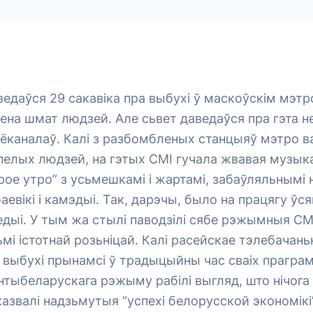
ведаўся 29 сакавіка пра выбухі ў маскоўскім мэтро
анена шмат людзей. Але сьвет даведаўся пра гэта не
ёканалаў. Калі з разбомбленых станцыяў мэтро в
пелых людзей, на гэтых СМІ гучала жвавая музыка
ое утро” з усьмешкамі і жартамі, забаўляльнымі 
аевікі і камэдыі. Так, дарэчы, было на працягу ўс
дыі. У тым жа стылі паводзілі сябе рэжымныя СМІ
ьмі істотнай розьніцай. Калі расейскае тэлебачань
выбухі прынамсі ў традыцыйны час сваіх праграма
антыбеларускага рэжыму рабілі выгляд, што нічога
азвалі надзьмутыя “успехі белорусской экономікі