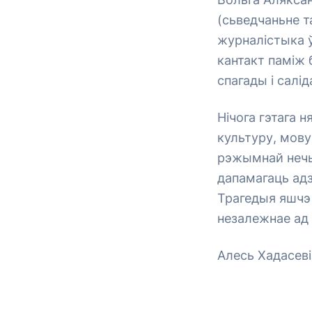
(сьведчаньне т
журналістыка ў
кантакт паміж 
спагады і салід
Нічога гэтага 
культуру, мову,
рэжымнай нечы
дапамагаць адз
Трагедыя яшчэ
незалежнае ад
Алесь Хадасеві