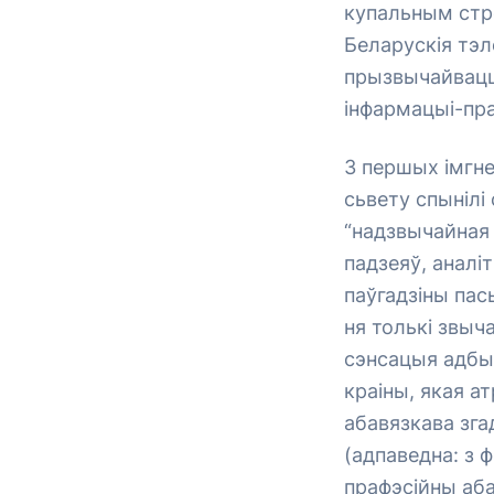
купальным стро
Беларускія тэл
прызвычайвацц
інфармацыі-пр
З першых імгне
сьвету спынілі
“надзвычайная 
падзеяў, аналіт
паўгадзіны пас
ня толькі звыч
сэнсацыя адбыл
краіны, якая а
абавязкава зга
(адпаведна: з ф
прафэсійны абав