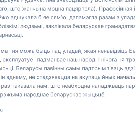
аго, што жанчына моцна пацярпела). Прафэсійная 
жо адшукала б яе сям’ю, дапамагла разам з улада
блізкімі людзьмі, заклікала беларускае грамадзтв
арнасьці.
няма і ня можа быць пад уладай, якая ненавідзіць 
 эксплуатуе і падманвае наш народ. І нічога ня тр
сьці. Беларусы павінны самы падтрымліваць адзі
ін аднаму, не спадзявацца на акупацыйных началь
 раз паказала нам, што неабходна наладжваць пар
 рэжыма народнае беларускае жыцьцё.
ч