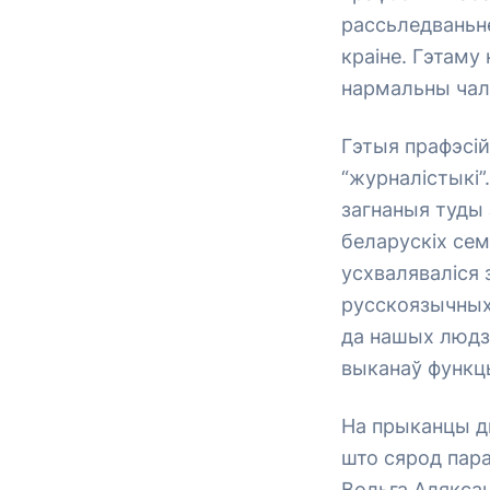
рассьледваньне
краіне. Гэтаму
нармальны чал
Гэтыя прафэсі
“журналістыкі”
загнаныя туды
беларускіх се
усхваляваліся 
русскоязычных
да нашых людз
выканаў функц
На прыканцы дн
што сярод пара
Вольга Аляксан