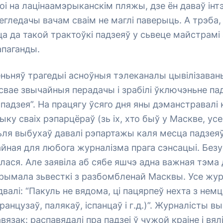
і на лацінаамэрыканскім пляжы, дзе ён даваў інтэрв
егледачы вачам сваім не маглі паверыць. А трэба
а да такой трактоўкі падзеяў у сьвеце майстрам
апаганды.
ньняў трагедыі асноўныя тэлеканалы цывілізаван
 свае звычайныя перадачы і зрабілі ўключэньне п
падзея”. На працягу ўсяго дня яны дэманстравалі
ыку сваіх рэпарцёраў (зь іх, хто быў у Маскве, ус
ьля выбухаў давалі рэпартажы каля месца падзеяў)
айная для любога журналізма прага сэнсацыі. Без
ася. Але заявіла аб сябе яшчэ адна важная тэма
трымала зьвесткі з разбомбленай Масквы. Усе жу
двалі: “Пакуль не вядома, ці пацярпеў нехта з нем
ранцузаў, палякаў, іспанцаў і г.д.)”. Журналісты в
язак: распавядалі пра падзеі ў чужой краіне і вял