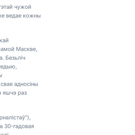
 гэтай чужой
кое ведае кожны
кай
 самой Маскве,
. Безьліч
гедыю,
ы
свае адносіны
 яшчэ раз
налістаў”),
а 30-гадовая
талі