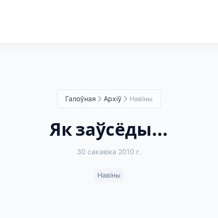
Галоўная
Архіў
Навіны
Як заўсёды...
30 сакавіка 2010 г.
Навіны