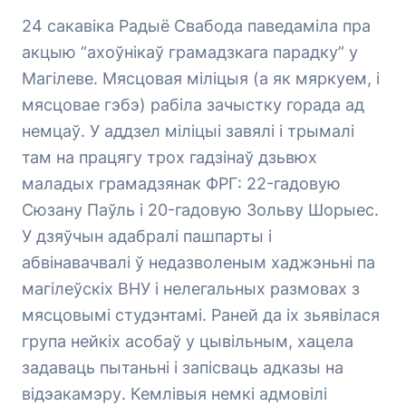
24 сакавіка Радыё Свабода паведаміла пра
акцыю “ахоўнікаў грамадзкага парадку” у
Магілеве. Мясцовая міліцыя (а як мяркуем, і
мясцовае гэбэ) рабіла зачыстку горада ад
немцаў. У аддзел міліцыі завялі і трымалі
там на працягу трох гадзінаў дзьвюх
маладых грамадзянак ФРГ: 22-гадовую
Сюзану Паўль і 20-гадовую Зольву Шорыес.
У дзяўчын адабралі пашпарты і
абвінавачвалі ў недазволеным хаджэньні па
магілеўскіх ВНУ і нелегальных размовах з
мясцовымі студэнтамі. Раней да іх зьявілася
група нейкіх асобаў у цывільным, хацела
задаваць пытаньні і запісваць адказы на
відэакамэру. Кемлівыя немкі адмовілі