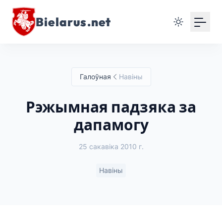
Bielarus.net
Галоўная
Навіны
Рэжымная падзяка за
дапамогу
25 сакавіка 2010 г.
Навіны