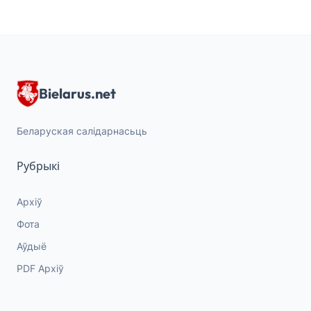
Bielarus.net
Беларуская салідарнасьць
Рубрыкі
Архіў
Фота
Аўдыё
PDF Архіў