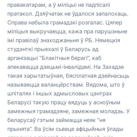
правакатарам, а ў міліцыі не падпісалі
пратакол. Дзяўчатак не ўдалося запалохаць.
Справа набыла грамадзкі розгалас. Цяпер
міліцыя выкручаецца, кажа пра парушэньне
імі правілаў знаходжаньня ў РБ. Нямецкія
студэнткі прыехалі ў Беларусь ад
арганізацыі “Блакітныя берагі”, каб
апекавацца дзецьмі-інвалідамі. На Захадзе
такая харытатыўная, бясплатная дзейнасьць
называецца валанцёрствам. Вядома, што ў
шпіталях і іншых адмысловых цэнтрах
Беларусі такую працу вядуць у асноўным
замежныя грамадзяне, замежная моладзь. У
беларусаў гэтым займацца неяк “ня
прынята”. Ва ўсім сьвеце афіцыйныя ўлады