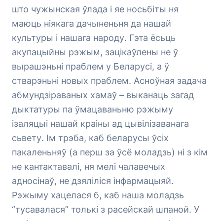
што чужынская ўлада і яе носьбіты ня
маюць ніякага дачыненьня да нашай
культуры і нашага народу. Гэта ёсьць
акупацыйны рэжым, зацікаўлены не ў
вырашэньні праблем у Беларусі, а ў
стварэньні новых праблем. Асноўная задача
абмундзіраваных хамаў – выканаць загад
дыктатуры па ўмацаваньню рэжыму
ізаляцыі нашай краіны ад цывілізаванага
сьвету. Ім трэба, каб беларусы ўсіх
пакаленьняў (а перш за ўсё моладзь) ні з кім
не кантактавалі, ня мелі чалавечых
адносінаў, не дзяліліся інфармацыяй.
Рэжыму хацелася б, каб наша моладзь
“тусавалася” толькі з расейскай шпаной. У