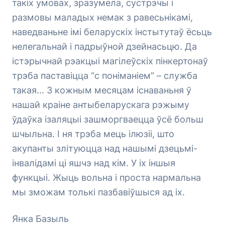
такіх умовах, зразумела, сустрэчы і
размовы маладых немак з равесьнікамі,
наведваньне імі беларускіх інстытутаў ёсьць
нелегальнай і падрыўной дзейнасьцю. Да
істэрычнай рэакцыі магілеўскіх пінкертонаў
трэба паставіцца “с поніманіем” – служба
такая… З кожным месяцам існаваньня ў
нашай краіне антыбеларускага рэжыму
ўдаўка ізаляцыі зашморгваецца ўсё больш
шчыльна. І ня трэба мець ілюзіі, што
акупанты злітуюцца над нашымі дзецьмі-
інвалідамі ці яшчэ над кім. У іх іншыя
функцыі. Жыць вольна і проста нармальна
мы зможам толькі пазбавіўшыся ад іх.
Янка Базыль