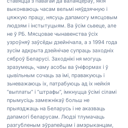
ставяцца з павагай да валанцёраў, якія
выконваюць часам вельмі няўдзячную і
цяжкую працу, нясуць дапамогу мясцовым
людзям і інстытуцыям. Ва ўсім сьвеце, але
не ў РБ. Мясцовае чынавенства ўсіх
узроўняў заўсёды дзейнічала, а з 1994 года
зусім адкрыта дзейнічае супраць заходніх
сяброў Беларусі. Заходнікі ня могуць
зразумець, чаму асобы ва ўніформах і ў
цывільным сочаць за імі, правакуюць і
зьневажаюць іх, патрабуюць ад іх нейкія
“выплаты” і “штрафы”, імкнуцца ўсімі сіламі
прымусіць замежнікаў больш не
прыязджаць на Беларусь і не аказваць
дапамогі беларусам. Людзі тлумачаць
разгубленым эўрапейцам і амэрыканцам,