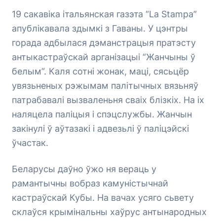
19 сакавіка італьянская газэта “La Stampa”
апублікавала здымкі з Гаваны. У цэнтры
горада адбылася дэманстрацыя пратэсту
антыкастраўскай арганізацыі “Жанчыны ў
белым”. Каля сотні жонак, маці, сясьцёр
увязьненых рэжымам палітычных вязьняў
патрабавалі вызваленьня сваіх блізкіх. На іх
наляцела паліцыя і спэцслужбы. Жанчын
закінулі ў аўтазакі і адвезьлі ў паліцэйскі
ўчастак.
Беларусы даўно ўжо ня вераць у
рамантычны вобраз камуністычнай
кастраўскай Кубы. На вачах усяго сьвету
склаўся крымінальны хаўрус антынародных