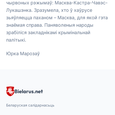
чырвоных рэжымаў: Масква-Кастра-Чавэс-
Лукашэнка. Зразумела, хто ў хаўрусе
зьяўляецца паханом – Масква, для якой гэта
знаёмая справа. Паняволеныя народы
зрабіліся закладнікамі крымінальнай
палітыкі.
Юрка Марозаў
Bielarus.net
Беларуская салідарнасьць