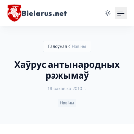
Bielarus.net
Галоўная
Навіны
Хаўрус антынародных
рэжымаў
19 сакавіка 2010 г.
Навіны