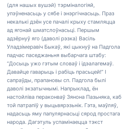
(для нашых вушэй) тэрміналогіяй,
упэўненасьць у сябе і энэргічнасьць. Праз
некалькі дзён усе пачалі крыху стамляцца
ад ягонай шматслоўнасьці. Першым
адзёрнуў яго (даволі рэзка) Васіль
Уладзімеравіч Быкаў, які цыкнуў на Падгола
падчас паседжаньня выбарчага штабу:
“Досыць ужо гэтым словаў і ідэалагемаў.
Давайце гаварыць і рабіць прасьцей!” І
сапраўды, прапановы сп. Падгола былі
даволі экзатычнымі. Напрыклад, ён
настойліва пераконваў Зянона Пазьняка, каб
той патрапіў у выцьвярэзьнік. Гэта, маўляў,
надасьць яму папулярнасьці сярод простага
народа. Дагэтуль успамінаецца тэкст