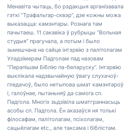
Менавіта чытаць, бо рэдакцыя арганізавала
гэткі “Трафальгар-сквэр”, дзе кожны можа
выказацца: камэнтары. Рознага там
пачытаеш. 11 сакавіка ў рубрыцы “Вольная
студыя” прагучала, а потым і было
зьмешчана на сайце інтэрвію з палітолагам
Уладзімерам Падголам пад назовам
“Перапішам Біблію па-беларуску”. Інтэрвію
выклікала надзвычайную ўвагу слухачоў-
гледачоў, было нетыпова шмат камэнтароў
і, галоўнае, пытаньняў да самога сп.
Падгола. Многіх зьдзівіла шматграннасьць
асобы сп. Падгола. Ён аказаўся ня толькі
філосафам, палітолагам, псіхолагам,
сацыёлагам etc., але таксама і біблістам.