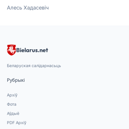
Алесь Хадасевіч
Bielarus.net
Беларуская салідарнасьць
Рубрыкі
Архіў
Фота
Аўдыё
PDF Архіў