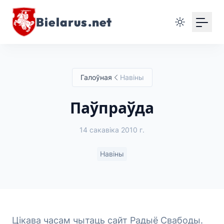
Bielarus.net
Галоўная
Навіны
Паўпраўда
14 сакавіка 2010 г.
Навіны
Цікава часам чытаць сайт Радыё Свабоды.