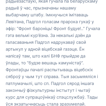
радыёзастаўкі, якая гучала па беларускаму
радыё ў час, прызначаны нашаму
выбарчаму штабу. Імкнучыся імітаваць
Левітана, Падгол голасам прарока гукаў у
эфір: “Фронт бароніць! Фронт будуе!..” Гучала
гэта вельмі кур’ёзна. За некалькі дзён да
галасаваньня Падгол надрукаваў свой
артыкул у адной віцебскай газэце. Ён
напісаў там, што калі БНФ прыйдзе да
ўлады, то “будзе вешаць камуністаў”.
Фронтаўцы пачалі распытываць віцебскіх
сяброў у чым тут справа. Тыя засьмяяліся і
патлумачылі, што сп. Падгол сярод іншага
закончыў фізкультурны інстытут і чытаў
курс для супрацоўнікаў спэцслужбаў. Тады
ўся экзатычнасьць стала зразумелай.