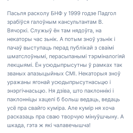
Пасьля расколу БНФ у 1999 годзе Падгол
зрабіўся галоўным кансультантам В.
Вячоркі. Служыў ён там нядоўга, на
некаторы час зьнік. А потым зноў узьнік і
пачаў выступаць перад публікай з сваімі
шматслоўнымі, перасыпанымі тэрміналогіяй
лекцыямі. Ён усюдыпрысутны ў рамках так
званых апазыцыйных СМІ. Некаторыя зноў
уражаны ягонай усюдыпрысутнасьцю і
энэргічнасьцю. Ня дзіва, што паклоннікі і
паклонніцы хацелі б больш ведаць, ведаць
усё пра свайго куміра. Але кумір ня хоча
расказаць пра сваю творчую мінуўшчыну. А
шкада, гэта ж які чалавечышча!