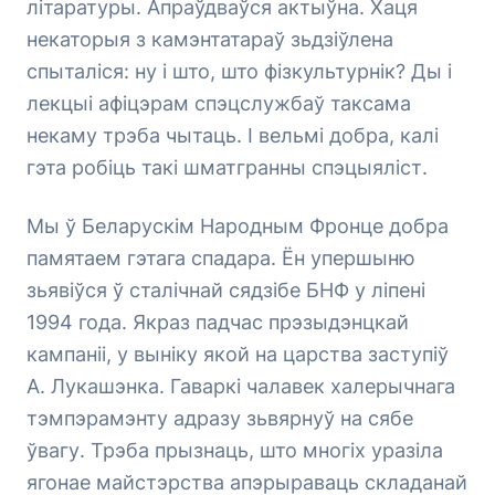
літаратуры. Апраўдваўся актыўна. Хаця
некаторыя з камэнтатараў зьдзіўлена
спыталіся: ну і што, што фізкультурнік? Ды і
лекцыі афіцэрам спэцслужбаў таксама
некаму трэба чытаць. І вельмі добра, калі
гэта робіць такі шматгранны спэцыяліст.
Мы ў Беларускім Народным Фронце добра
памятаем гэтага спадара. Ён упершыню
зьявіўся ў сталічнай сядзібе БНФ у ліпені
1994 года. Якраз падчас прэзыдэнцкай
кампаніі, у выніку якой на царства заступіў
А. Лукашэнка. Гаваркі чалавек халерычнага
тэмпэрамэнту адразу зьвярнуў на сябе
ўвагу. Трэба прызнаць, што многіх уразіла
ягонае майстэрства апэрыраваць складанай