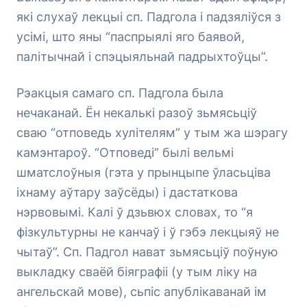
які слухаў лекцыі сп. Падгола і падзяліўся з
усімі, што яны “паспрыялі яго баявой,
палітычнай і спэцыяльнай падрыхтоўцы”.
Рэакцыя самаго сп. Падгола была
нечаканай. Ён некалькі разоў зьмясьціў
сваю “отповедь хулітелям” у тым жа шэрагу
камэнтароў. “Отповеді” былі вельмі
шматслоўныя (гэта у прынцыпе ўласьціва
іхнаму аўтару заўсёды) і дастаткова
нэрвовымі. Калі ў дзьвюх словах, то “я
фізкультурны не канчаў і ў гэбэ лекцыяў не
чытаў”. Сп. Падгол нават зьмясьціў поўную
выкладку сваёй біяграфіі (у тым ліку на
ангельскай мове), сьпіс апублікаванай ім