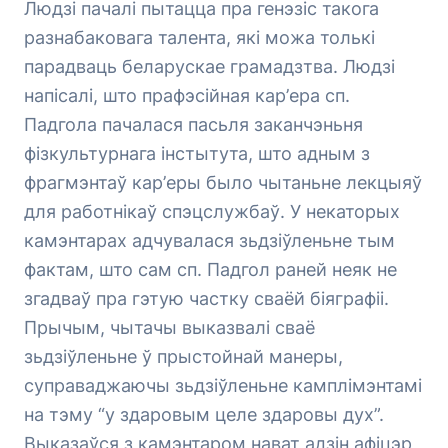
Людзі пачалі пытацца пра генэзіс такога
разнабаковага талента, які можа толькі
парадваць беларускае грамадзтва. Людзі
напісалі, што прафэсійная кар’ера сп.
Падгола пачалася пасьля заканчэньня
фізкультурнага інстытута, што адным з
фрагмэнтаў кар’еры было чытаньне лекцыяў
для работнікаў спэцслужбаў. У некаторых
камэнтарах адчувалася зьдзіўленьне тым
фактам, што сам сп. Падгол раней неяк не
згадваў пра гэтую частку сваёй біяграфіі.
Прычым, чытачы выказвалі сваё
зьдзіўленьне ў прыстойнай манеры,
суправаджаючы зьдзіўленьне камплімэнтамі
на тэму “у здаровым целе здаровы дух”.
Выказаўся з камэнтаром нават адзін афіцэр,