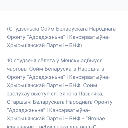
(Студзеньскі Сойм Беларускага Народнага
Фронту “Адраджэньне” і Кансэрватыўна-
Хрысьціянскай Партыі – БНФ)
10 студзеня сёлета ў Менску адбыўся
чарговы Сойм Беларускага Народнага
Фронту “Адраджэньне” і Кансэрватыўна-
Хрысьціянскай Партыі – БНФ. Сойм
заслухаў выступ сп. Зянона Пазьняка,
Старшыні Беларускага Народнага Фронту
“Адраджэньне” і Кансэрватыўна-
Хрысьціянскай Партыі – БНФ – “Ягонае
існаваньне – небясьпека для нацыі”