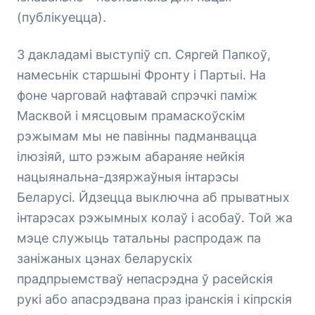
(публікуецца).
З дакладамі выступіў сп. Сяргей Папкоў,
намесьнік старшыні Фронту і Партыі. На
фоне чарговай нафтавай спрэчкі паміж
Масквой і мясцовым прамаскоўскім
рэжымам мы не павінны падманвацца
ілюзіяй, што рэжым абараняе нейкія
нацыянальна-дзяржаўныя інтарэсы
Беларусі. Йдзецца выключна аб прыватных
інтарэсах рэжымных колаў і асобаў. Той жа
мэце служыць татальны распродаж па
заніжаных цэнах беларускіх
прадпрыемстваў непасрэдна ў расейскія
рукі або апасрэдвана праз іранскія і кіпрскія