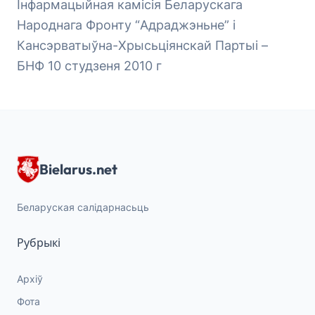
Інфармацыйная камісія Беларускага
Народнага Фронту “Адраджэньне” і
Кансэрватыўна-Хрысьціянскай Партыі –
БНФ 10 студзеня 2010 г
Bielarus.net
Беларуская салідарнасьць
Рубрыкі
Архіў
Фота