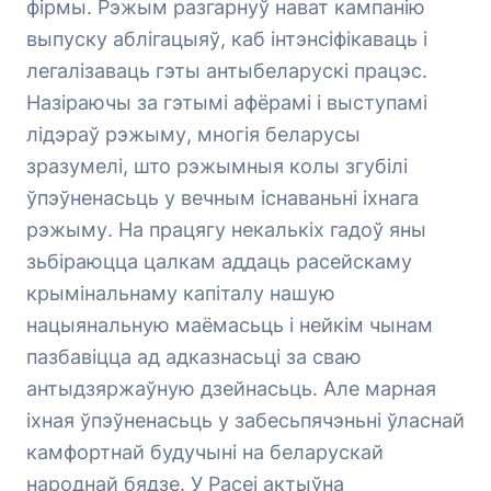
фірмы. Рэжым разгарнуў нават кампанію
выпуску аблігацыяў, каб інтэнсіфікаваць і
легалізаваць гэты антыбеларускі працэс.
Назіраючы за гэтымі афёрамі і выступамі
лідэраў рэжыму, многія беларусы
зразумелі, што рэжымныя колы згубілі
ўпэўненасьць у вечным існаваньні іхнага
рэжыму. На працягу некалькіх гадоў яны
зьбіраюцца цалкам аддаць расейскаму
крымінальнаму капіталу нашую
нацыянальную маёмасьць і нейкім чынам
пазбавіцца ад адказнасьці за сваю
антыдзяржаўную дзейнасьць. Але марная
іхная ўпэўненасьць у забесьпячэньні ўласнай
камфортнай будучыні на беларускай
народнай бядзе. У Расеі актыўна