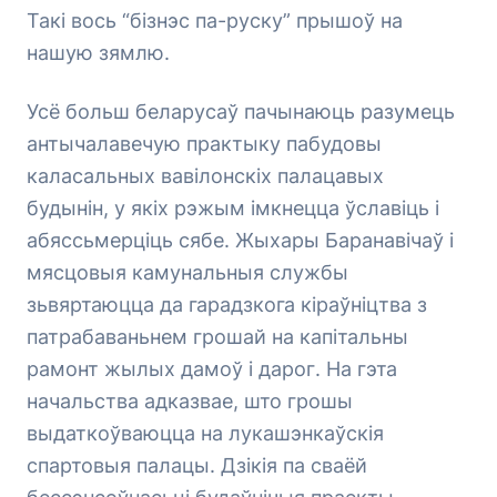
Такі вось “бізнэс па-руску” прышоў на
нашую зямлю.
Усё больш беларусаў пачынаюць разумець
антычалавечую практыку пабудовы
каласальных вавілонскіх палацавых
будынін, у якіх рэжым імкнецца ўславіць і
абяссьмерціць сябе. Жыхары Баранавічаў і
мясцовыя камунальныя службы
зьвяртаюцца да гарадзкога кіраўніцтва з
патрабаваньнем грошай на капітальны
рамонт жылых дамоў і дарог. На гэта
начальства адказвае, што грошы
выдаткоўваюцца на лукашэнкаўскія
спартовыя палацы. Дзікія па сваёй