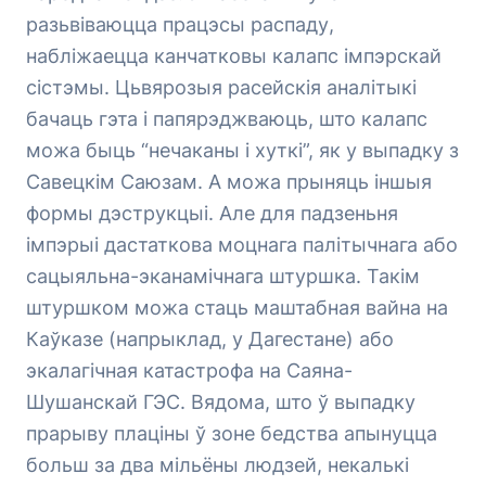
разьвіваюцца працэсы распаду,
набліжаецца канчатковы калапс імпэрскай
сістэмы. Цьвярозыя расейскія аналітыкі
бачаць гэта і папярэджваюць, што калапс
можа быць “нечаканы і хуткі”, як у выпадку з
Савецкім Саюзам. А можа прыняць іншыя
формы дэструкцыі. Але для падзеньня
імпэрыі дастаткова моцнага палітычнага або
сацыяльна-эканамічнага штуршка. Такім
штуршком можа стаць маштабная вайна на
Каўказе (напрыклад, у Дагестане) або
экалагічная катастрофа на Саяна-
Шушанскай ГЭС. Вядома, што ў выпадку
прарыву плаціны ў зоне бедства апынуцца
больш за два мільёны людзей, некалькі