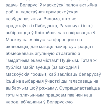
здачы Беларусі ў маскоўскі палон актыўна
робіць падстаўная прамаскоўская
псэўдаапазыцыя. Вядома, што яе
прадстаўнікі (Лябедзька, Раманчук і інш.)
зьбіраюцца ў бліжэйшы час накіравацца ў
Маскву на вялікую канфэрэнцыю па
эканоміцы, дзе маюць намер сустрэцца і
абмеркаваць агульную стратэгію з
“выдатным эканамістам” Пуціным. Гэтая ж
публіка мабілізуецца (за заходнія і
маскоўскія грошы), каб заклікаць беларусаў
ісьці на выбарчыя ўчасткі ды галасаваць на
выбарчым шоў рэжыму. Супрацьпаставіцца
гэтым злачынным працэсам павінен наш
народ, аб’яднаны ў Беларускую