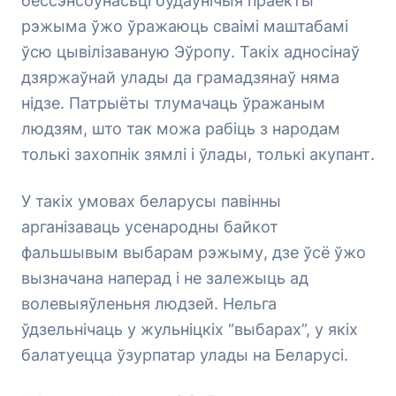
бессэнсоўнасьці будаўнічыя праекты
рэжыма ўжо ўражаюць сваімі маштабамі
ўсю цывілізаваную Эўропу. Такіх адносінаў
дзяржаўнай улады да грамадзянаў няма
нідзе. Патрыёты тлумачаць ўражаным
людзям, што так можа рабіць з народам
толькі захопнік зямлі і ўлады, толькі акупант.
У такіх умовах беларусы павінны
арганізаваць усенародны байкот
фальшывым выбарам рэжыму, дзе ўсё ўжо
вызначана наперад і не залежыць ад
волевыяўленьня людзей. Нельга
ўдзельнічаць у жульніцкіх “выбарах”, у якіх
балатуецца ўзурпатар улады на Беларусі.