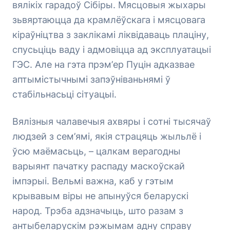
вялікіх гарадоў Сібіры. Мясцовыя жыхары
зьвяртаюцца да крамлёўскага і мясцовага
кіраўніцтва з заклікамі ліквідаваць плаціну,
спусьціць ваду і адмовіцца ад эксплуатацыі
ГЭС. Але на гэта прэм’ер Пуцін адказвае
аптымістычнымі запэўніваньнямі ў
стабільнасьці сітуацыі.
Вялізныя чалавечыя ахвяры і сотні тысячаў
людзей з сем’ямі, якія страцяць жыльлё і
ўсю маёмасьць, – цалкам верагодны
варыянт пачатку распаду маскоўскай
імпэрыі. Вельмі важна, каб у гэтым
крывавым віры не апынуўся беларускі
народ. Трэба адзначыць, што разам з
антыбеларускім рэжымам адну справу