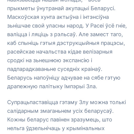
прыкметы ўнутранай акупацыі Беларусі.
Маскоўская хунта актыўна і інтэнсіўна
зьнішчае свой уласны народ. У Расеі ўсё гніе,
валіцца і ляціць з рэльсаў. Але замест таго,
каб спыніць гэтыя дэструкцыйныя працэсы,
расейскае начальства кідае велізарныя
сродкі на зьнешнюю экспансію і
падпарадкаваньне суседніх краінаў.
Беларусь напоўніцу адчувае на сябе гэтую
драпежную палітыку Імпэрыі Зла.
Супрацьпаставіцца гэтаму Злу можна толькі
салідарным змаганьнем усіх беларусаў.
Кожны беларус павінен зразумець, што
нельга ўдзельнічаць у крымінальных