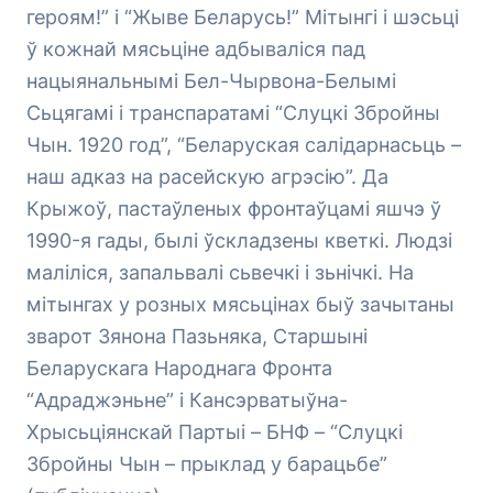
героям!” і “Жыве Беларусь!” Мітынгі і шэсьці
ў кожнай мясьціне адбываліся пад
нацыянальнымі Бел-Чырвона-Белымі
Сьцягамі і транспаратамі “Слуцкі Збройны
Чын. 1920 год”, “Беларуская салідарнасьць –
наш адказ на расейскую агрэсію”. Да
Крыжоў, пастаўленых фронтаўцамі яшчэ ў
1990-я гады, былі ўскладзены кветкі. Людзі
маліліся, запальвалі сьвечкі і зьнічкі. На
мітынгах у розных мясьцінах быў зачытаны
зварот Зянона Пазьняка, Старшыні
Беларускага Народнага Фронта
“Адраджэньне” і Кансэрватыўна-
Хрысьціянскай Партыі – БНФ – “Слуцкі
Збройны Чын – прыклад у барацьбе”