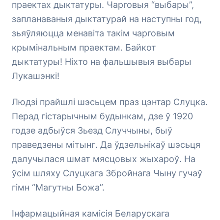
праектах дыктатуры. Чарговыя “выбары”,
запланаваныя дыктатурай на наступны год,
зьяўляюцца менавіта такім чарговым
крымінальным праектам. Байкот
дыктатуры! Ніхто на фальшывыя выбары
Лукашэнкі!
Людзі прайшлі шэсьцем праз цэнтар Слуцка.
Перад гістарычным будынкам, дзе ў 1920
годзе адбыўся Зьезд Случчыны, быў
праведзены мітынг. Да ўдзельнікаў шэсьця
далучылася шмат мясцовых жыхароў. На
ўсім шляху Слуцкага Збройнага Чыну гучаў
гімн “Магутны Божа”.
Інфармацыйная камісія Беларускага