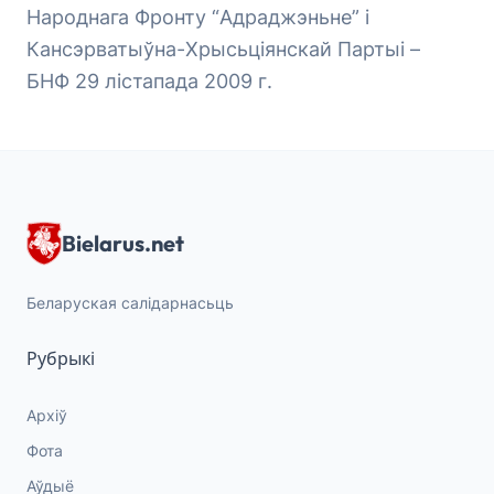
Народнага Фронту “Адраджэньне” і
Кансэрватыўна-Хрысьціянскай Партыі –
БНФ 29 лістапада 2009 г.
Bielarus.net
Беларуская салідарнасьць
Рубрыкі
Архіў
Фота
Аўдыё