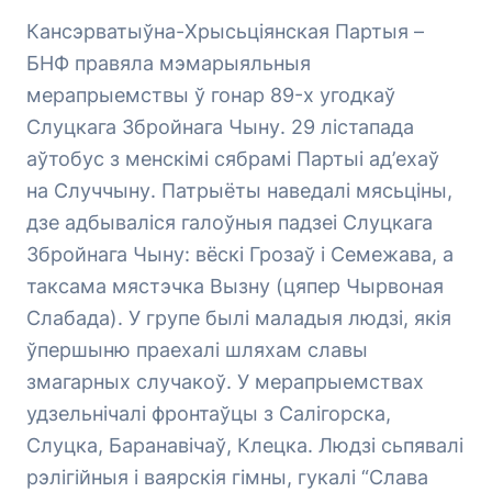
Кансэрватыўна-Хрысьціянская Партыя –
БНФ правяла мэмарыяльныя
мерапрыемствы ў гонар 89-х угодкаў
Слуцкага Збройнага Чыну. 29 лістапада
аўтобус з менскімі сябрамі Партыі ад’ехаў
на Случчыну. Патрыёты наведалі мясьціны,
дзе адбываліся галоўныя падзеі Слуцкага
Збройнага Чыну: вёскі Грозаў і Семежава, а
таксама мястэчка Вызну (цяпер Чырвоная
Слабада). У групе былі маладыя людзі, якія
ўпершыню праехалі шляхам славы
змагарных случакоў. У мерапрыемствах
удзельнічалі фронтаўцы з Салігорска,
Слуцка, Баранавічаў, Клецка. Людзі сьпявалі
рэлігійныя і ваярскія гімны, гукалі “Слава