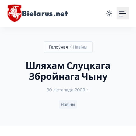
Bielarus.net
Галоўная
Навіны
Шляхам Слуцкага
Збройнага Чыну
30 лістапада 2009 г.
Навіны