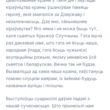
цывілізаванай краіне ў такія дні і заўсёды
кіраўніцтва краіны ўшаноўвае памяць
герояў, якія змагаліся за Дзяржаву і
незалежнасьць. Дзе яно, сёньняшняе
кіраўніцтва? Яго няма і ня можа быць тут,
каля сьвятых Крыжоў Случчыны. Гэта яшчэ
раз даказвае нам, што гэта ня ёсьць наша,
народная ўлада, гэта ёсьць чужынскі
акупацыйны рэжым, якому ненавісна ўсё
сьвятое і беларускае. Вечна так ня будзе.
Вызваліцца ад хама наша краіна, паўстануць
помнікі слуцкім ваярам, іх імёнамі будуць
названыя вуліцы і плошчы.
Выступоўцы суадносілі даўнія падзеі з
нашай сучаснасьцю. Што прынесьлі нам