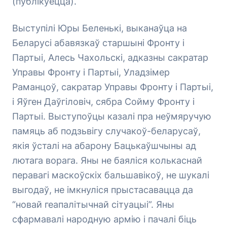
(публікуецца).
Выступілі Юры Беленькі, выканаўца на
Беларусі абавязкаў старшыні Фронту і
Партыі, Алесь Чахольскі, адказны сакратар
Управы Фронту і Партыі, Уладзімер
Раманцоў, сакратар Управы Фронту і Партыі,
і Яўген Даўгіловіч, сябра Сойму Фронту і
Партыі. Выступоўцы казалі пра неўмяручую
памяць аб подзьвігу случакоў-беларусаў,
якія ўсталі на абарону Бацькаўшчыны ад
лютага ворага. Яны не баяліся колькаснай
перавагі маскоўскіх бальшавікоў, не шукалі
выгодаў, не імкнуліся прыстасавацца да
“новай геапалітычнай сітуацыі”. Яны
сфармавалі народную армію і пачалі біць