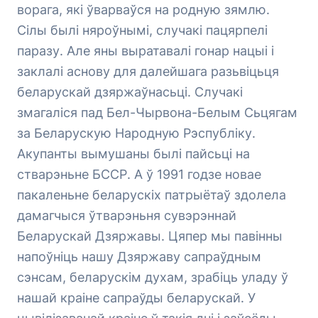
ворага, які ўварваўся на родную зямлю.
Сілы былі няроўнымі, случакі пацярпелі
паразу. Але яны выратавалі гонар нацыі і
заклалі аснову для далейшага разьвіцьця
беларускай дзяржаўнасьці. Случакі
змагаліся пад Бел-Чырвона-Белым Сьцягам
за Беларускую Народную Рэспубліку.
Акупанты вымушаны былі пайсьці на
стварэньне БССР. А ў 1991 годзе новае
пакаленьне беларускіх патрыётаў здолела
дамагчыся ўтварэньня сувэрэннай
Беларускай Дзяржавы. Цяпер мы павінны
напоўніць нашу Дзяржаву сапраўдным
сэнсам, беларускім духам, зрабіць уладу ў
нашай краіне сапраўды беларускай. У