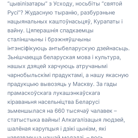
“цывілізатары” з Усходу, носьбіты “святой
Русі”? Жудасную тыранію, разбурэньне
нацыянальных каштоўнасьцяў, Курапаты і
вайну. Цяперашнія спадкаемцы
сталіншчыны і брэжняўшчыны
інтэнсіфікуюць антыбеларускую дзейнасьць.
Зьнішчаецца беларуская мова і культура,
нашых дзяцей харчуюць атручанымі
чарнобыльскімі прадуктамі, а нашу якасную
прадукцыю вывозяць у Маскву. За гады
прамаскоўскага лукашэнкаўскага
кіраваньня насельніцтва Беларусі
зьменшылася на 660 тысячаў чалавек –
статыстыка вайны! Алкагалізацыя людзей,
шалёная карупцыя і дзікі цынізм, які
навязваецца нашай моладзі, – вось