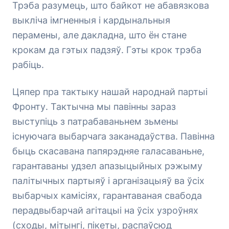
Трэба разумець, што байкот не абавязкова
выкліча імгненныя і кардынальныя
перамены, але дакладна, што ён стане
крокам да гэтых падзяў. Гэты крок трэба
рабіць.
Цяпер пра тактыку нашай народнай партыі
Фронту. Тактычна мы павінны зараз
выступіць з патрабаваньнем зьмены
існуючага выбарчага заканадаўства. Павінна
быць скасавана папярэдняе галасаваньне,
гарантаваны удзел апазыцыйных рэжыму
палітычных партыяў і арганізацыяў ва ўсіх
выбарчых камісіях, гарантаваная свабода
перадвыбарчай агітацыі на ўсіх узроўнях
(сходы, мітынгі, пікеты, распаўсюд