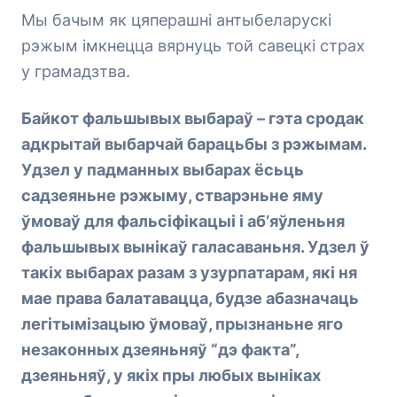
Мы бачым як цяперашні антыбеларускі
рэжым імкнецца вярнуць той савецкі страх
у грамадзтва.
Байкот фальшывых выбараў – гэта сродак
адкрытай выбарчай барацьбы з рэжымам.
Удзел у падманных выбарах ёсьць
садзеяньне рэжыму, стварэньне яму
ўмоваў для фальсіфікацыі і аб’яўленьня
фальшывых вынікаў галасаваньня. Удзел ў
такіх выбарах разам з узурпатарам, які ня
мае права балатавацца, будзе абазначаць
легітымізацыю ўмоваў, прызнаньне яго
незаконных дзеяньняў “дэ факта”,
дзеяньняў, у якіх пры любых выніках