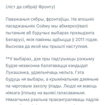
(ліст да сябраў Фронту)
Паважаныя сябры, фронтаўцы. На апошніх
паседжаньнях Сойму мы абмяркоўвалі
пытаньне аб будучых выбарах прэзыдэнта
Беларусі, якія павінны адбыцца ў 2011 годзе.
Выснова да якой мы прышлі наступная.
**У выбарах, дзе пры падтрымцы рэжыму
будзе незаконна балатавацца кандыдат
Лукашэнка, удзельнічаць нельга. Гэта
будуць ня выбары, а крымінальнае дзеяньне
па чарговым захопу ўлады. Людзі ня маюць
ніякага ўплыву на вынікі галасаваньня.
Немагчыма рэальна пракантраляваць падлік