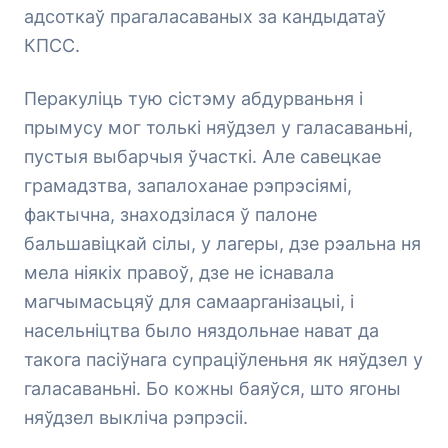
адсоткаў прагаласаваных за кандыдатаў
КПСС.
Перакуліць тую сістэму абдурваньня і
прымусу мог толькі няўдзел у галасаваньні,
пустыя выбарчыя ўчасткі. Але савецкае
грамадзтва, запалоханае рэпрэсіямі,
фактычна, знаходзілася ў палоне
бальшавіцкай сілы, у лагеры, дзе рэальна ня
мела ніякіх правоў, дзе не існавала
магчымасьцяў для самаарганізацыі, і
насельніцтва было няздольнае нават да
такога пасіўнага супраціўленьня як няўдзел у
галасаваньні. Бо кожны баяўся, што ягоны
няўдзел выкліча рэпрэсіі.