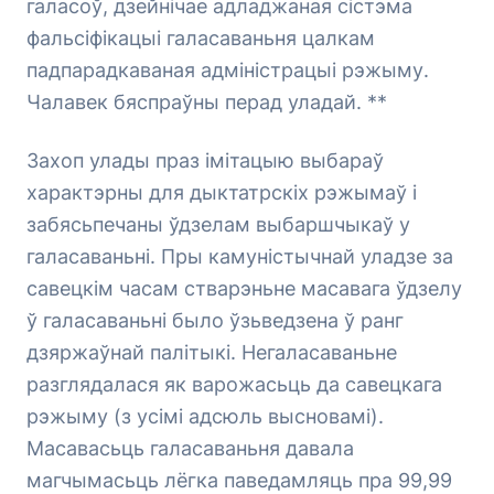
галасоў, дзейнічае адладжаная сістэма
фальсіфікацыі галасаваньня цалкам
падпарадкаваная адміністрацыі рэжыму.
Чалавек бяспраўны перад уладай. **
Захоп улады праз імітацыю выбараў
характэрны для дыктатрскіх рэжымаў і
забясьпечаны ўдзелам выбаршчыкаў у
галасаваньні. Пры камуністычнай уладзе за
савецкім часам стварэньне масавага ўдзелу
ў галасаваньні было ўзьведзена ў ранг
дзяржаўнай палітыкі. Негаласаваньне
разглядалася як варожасьць да савецкага
рэжыму (з усімі адсюль высновамі).
Масавасьць галасаваньня давала
магчымасьць лёгка паведамляць пра 99,99