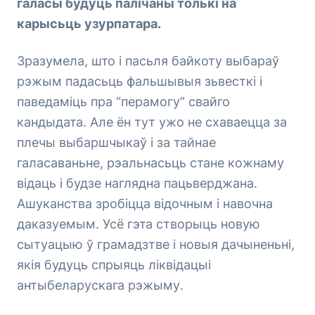
галасы будуць палічаны толькі на
карысьць узурпатара.
Зразумела, што і пасьля байкоту выбараў
рэжым падасьць фальшывыя зьвесткі і
паведаміць пра “перамогу” свайго
кандыдата. Але ён тут ужо не схаваецца за
плечы выбаршчыкаў і за тайнае
галасаваньне, рэальнасьць стане кожнаму
відаць і будзе наглядна пацьверджана.
Ашуканства зробіцца відочным і навочна
даказуемым. Усё гэта створыць новую
сытуацыю ў грамадзтве і новыя дачыненьні,
якія будуць спрыяць ліквідацыі
антыбеларускага рэжыму.