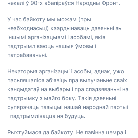
некалі ў 90-х абапіраўся Народны Фронт.
У час байкоту мы можам (пры
неабходнасьці) каардынаваць дзеяньні зь
іншымі арганізацыямі і асобамі, якія
падтрымліваюць нашыя ўмовы і
патрабаваньні.
Некаторыя арганізацыі і асобы, аднак, ужо
пасьпяшаліся аб’явіць пра вылучэньне сваіх
кандыдатаў на выбары і пра спадзяваньні на
падтрымку з майго боку. Такія дзеяньні
супярэчаць пазыцыі нашай народнай партыі
і падтрымлівацца ня будуць.
Рыхтуймася да байкоту. Не павінна цемра і