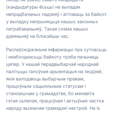
(кандыдатуры ёсьць) на выпадак
непрадбачаных падзеяў і агітаваць за байкот
у выпадку непрыняцьця нашых законных
патрабаваньняў. Такая схема нашых
дзеяньняў на бліжэйшы час.
Распаўсюджаньне інфармацыі пра сутнасьць
і неабходнасьць байкоту трэба пачынаць
цяпер. У нашай перадвыбарчай народнай
палітыцы галоўная арыентацыя на людзей,
якія валодаюць выбарчым правам,
працоўным сацыяльным статусам і
становішчам у грамадзтве, бо менавіта
гэтая сьпелая, працоўная і актыўная частка
народу вызначае грамадзкі настрой. На іх