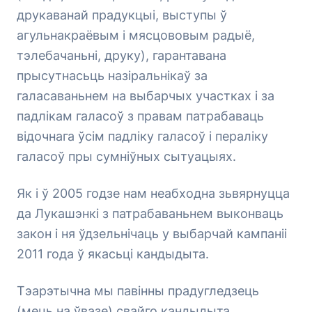
друкаванай прадукцыі, выступы ў
агульнакраёвым і мясцововым радыё,
тэлебачаньні, друку), гарантавана
прысутнасьць назіральнікаў за
галасаваньнем на выбарчых участках і за
падлікам галасоў з правам патрабаваць
відочнага ўсім падліку галасоў і пераліку
галасоў пры сумніўных сытуацыях.
Як і ў 2005 годзе нам неабходна зьвярнуцца
да Лукашэнкі з патрабаваньнем выконваць
закон і ня ўдзельнічаць у выбарчай кампаніі
2011 года ў якасьці кандыдыта.
Тэарэтычна мы павінны прадугледзець
(мець на ўвазе) свайго кандыдыта