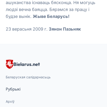
ашуканства існаваць бясконца. Ня могуць
людзі вечна баяцца. Бярэмся за працу і
будзе вынік.
Жыве Беларусь!
23 верасьня 2009 г.
Зянон Пазьняк
Bielarus.net
Беларуская салідарнасьць
Рубрыкі
Архіў