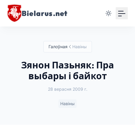
Bielarus.net
Галоўная
Навіны
Зянон Пазьняк: Пра
выбары і байкот
28 верасня 2009 г.
Навіны