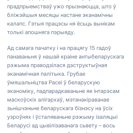
прадпрыемстваў ужо прызнаюцца, што ў
бліжэйшыя месяцы настане эканамічны
калапс. Гэтыя працэсы ня ёсьць вынікам
толькі апошняга пэрыяду.
Ад самага пачатку і на працягу 15 гадоў
панаваньня ў нашай краіне антыбеларускага
рэжыма праводзілася дэструктыўная
эканамічная палітыка. Грубае
ўмяшальніцтва Расеі ў беларускую
эканоміку, падпарадкаваньне яе інтарэсам
маскоўскіх алігархаў, мэтанакіраванае
зьнішчэньне беларускага бізнэсу на ўсіх
узроўнях і ўсталяваньне рэжыму ізаляцыі
Беларусі ад цывілізаванага сьвету – вось