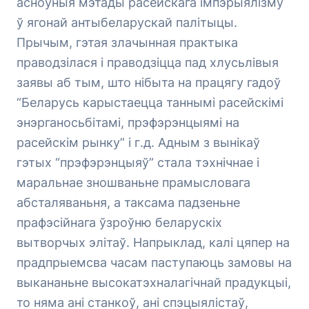
асноўныя мэтады расейскага імпэрыялізму
ў ягонай антыбеларускай палітыцы.
Прычым, гэтая злачынная практыка
праводзілася і праводзіцца пад хлусьлівыя
заявы аб тым, што нібыта на працягу гадоў
“Беларусь карыстаецца таннымі расейскімі
энэрганосьбітамі, прэфэрэнцыямі на
расейскім рынку” і г.д. Адным з вынікаў
гэтых “прэфэрэнцыяў” стала тэхнічнае і
маральнае зношваньне прамысловага
абсталяваньня, а таксама падзеньне
прафэсійнага ўзроўню беларускіх
вытворчых элітаў. Напрыклад, калі цяпер на
прадпрыемсва часам паступаюць замовы на
выкананьне высокатэхналагічнай прадукцыі,
то няма ані станкоў, ані спэцыялістаў,