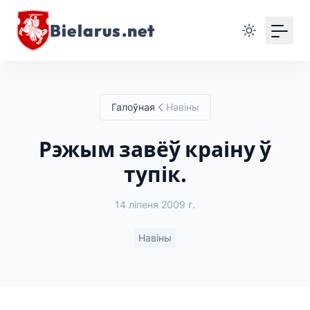
Bielarus.net
Галоўная
Навіны
Рэжым завёў краіну ў
тупік.
14 ліпеня 2009 г.
Навіны