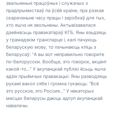
звальненьні працоўных і служачых з
прадпрыемстваў па ўсёй краіне, пра рэзкае
скарачэньне часу працы і заробкаў для тых,
хто яшчэ ня звольнены. Актывізавалася
дзейнасьць правакатараў КГБ. Яны езьдзяць
у грамадзкім транспарце і, калі пачуюць
беларускую мову, то пачынаюць кпіць з
беларусаў: “А вы вот неправильно говорите
по-белорусски. Вообще, это говорок, акцент
какой-то…” У акупанцкай публікі ёсьць яшчэ
адзін прыёмчык правакацыі. Яны разводзяць
рукамі вакол сябе і громка гукаюць: “Всё
это русское, это Россия…” У некаторых
месцах беларусы даюць адлуп акупанцкай
навалачы.