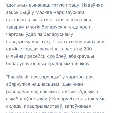
здольных выканаць гэтую працу. Нядаўняе
закрыцьцё ў Маскве Чаркізаўскага
гуртовага рынку (дзе забясьпечваліся
таварам многія беларускія гандляры) –
чарговы ўдар па беларускаму
прадпрымальніцтву. Пры гэтым маскоўская
адміністрацыя захапіла тавары на 200
мільёнаў расейскіх рублёў, абакраўшы
беларусаў і іншых прадпрымальнікаў.
“Расейскія прэфэрэнцыі” у чарговы раз
абярнуліся няшчасьцем і цынічнай
расправай над нашымі людзьмі. Адным з
сымбаляў крызісу ў Беларусі ёсьць таксама
склады прадпрыемстваў, запоўненыя