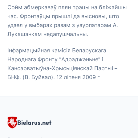
Сойм абмеркаваў плян працы на бліжэйшы
час. Фронтаўцы прышлі да высновы, што
удзел у выбарах разам з узурпатарам А.
Лукашэнкам недапушчальны.
Інфармацыйная камісія Беларускага
Народнага Фронту “Адраджэньне” і
Кансэрватыўна-Хрысьціянскай Партыі –
БНФ. (В. Буйвал). 12 ліпеня 2009 г
Bielarus.net