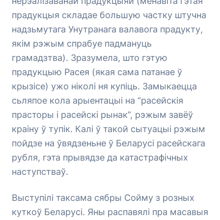
нерэалізаванай прадукцыяй (менавіта гэтая
прадукцыя складае большую частку штучна
надзьмутага Унутранага валавога прадукту,
якім рэжым спрабуе падмануць
грамадзтва). Зразумела, што гэтую
прадукцыю Расея (якая сама патанае ў
крызісе) ужо ніколі ня купіць. Замыкаецца
сьляпое кола арыентацыі на “расейскія
прасторы і расейскі рынак”, рэжым завёў
краіну ў тупік. Калі ў такой сытуацыі рэжым
пойдзе на ўвядзеньне ў Беларусі расейскага
рубля, гэта прывядзе да катастрафічных
наступстваў.
Выступілі таксама сябры Сойму з розных
куткоў Беларусі. Яны распавялі пра масавыя