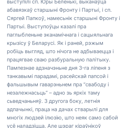
выступілі сп. Юры Беленькі, выканаўца
абавязкаў старшыні Фронту і Партыі, і сп.
Сяргей Папкоў, намесьнік старшыні Фронту і
Партыі. Выступоўцы казалі пра
паглыбленьне эканамічнага і сацыяльнага
крызісу ў Беларусі. Як і раней, рэжым
робіць выгляд, што нічога не адбываецца і
працягвае сваю разбуральную палітыку.
Пампезнае адзначэньне дня 3-га ліпеня з
танкавымі парадамі, расейскай папсой і
фальшывым гаварэньнем пра “свабоду і
незалежнасьць” – адно зь яркіх таму
сьведчаньняў. З другога боку, летнія
адпачынкі, праца на дачах стварылі для
многіх людзей ілюзію, што неяк само сабой
усё наладзіцца. Але шэраг кіраўнікоў