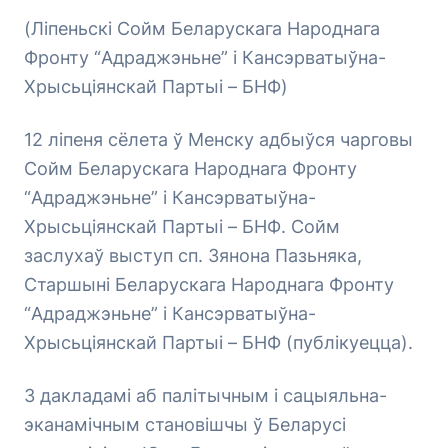
(Ліпеньскі Сойм Беларускага Народнага
Фронту “Адраджэньне” і Кансэрватыўна-
Хрысьціянскай Партыі – БНФ)
12 ліпеня сёлета ў Менску адбыўся чарговы
Сойм Беларускага Народнага Фронту
“Адраджэньне” і Кансэрватыўна-
Хрысьціянскай Партыі – БНФ. Сойм
заслухаў выступ сп. Зянона Пазьняка,
Старшыні Беларускага Народнага Фронту
“Адраджэньне” і Кансэрватыўна-
Хрысьціянскай Партыі – БНФ (публікуецца).
З дакладамі аб палітычным і сацыяльна-
эканамічным становішчы ў Беларусі