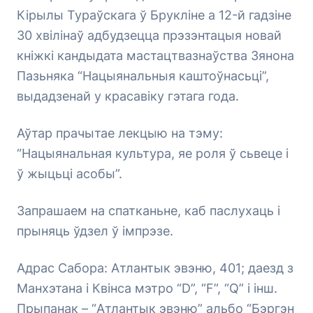
Кірылы Тураўскага ў Брукліне а 12-й гадзіне
30 хвілінаў адбудзецца прэзэнтацыя новай
кніжкі кандыдата мастацтвазнаўства Зянона
Пазьняка “Нацыянальныя каштоўнасьці”,
выдадзенай у красавіку гэтага года.
Аўтар прачытае лекцыю на тэму:
“Нацыянальная культура, яе роля ў сьвеце і
ў жыцьці асобы”.
Запрашаем на спатканьне, каб паслухаць і
прыняць ўдзел ў імпрэзе.
Адрас Сабора: Атлантык эвэню, 401; даезд з
Манхэтана і Квінса мэтро “D”, “F”, “Q” і інш.
Прыпанак – “Атлантык эвэню” альбо “Бэргэн