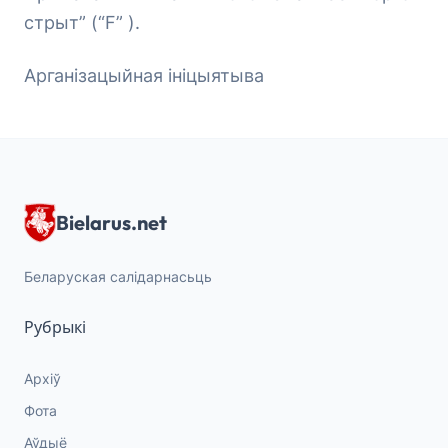
стрыт” (“F” ).
Арганізацыйная ініцыятыва
Bielarus.net
Беларуская салідарнасьць
Рубрыкі
Архіў
Фота
Аўдыё