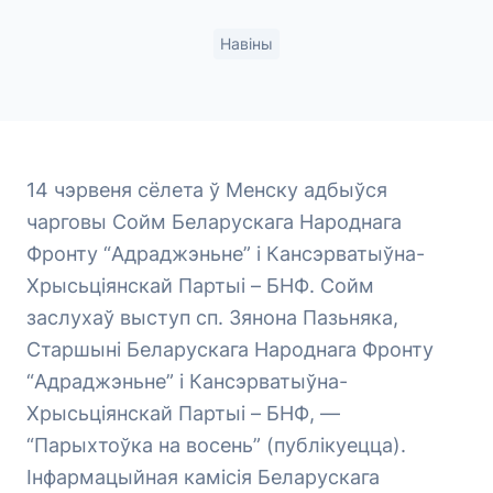
Навіны
14 чэрвеня сёлета ў Менску адбыўся
чарговы Сойм Беларускага Народнага
Фронту “Адраджэньне” і Кансэрватыўна-
Хрысьціянскай Партыі – БНФ. Сойм
заслухаў выступ сп. Зянона Пазьняка,
Старшыні Беларускага Народнага Фронту
“Адраджэньне” і Кансэрватыўна-
Хрысьціянскай Партыі – БНФ, —
“Парыхтоўка на восень” (публікуецца).
Інфармацыйная камісія Беларускага