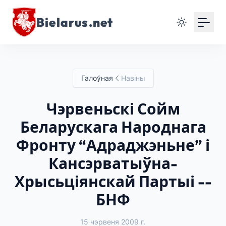
Bielarus.net
Галоўная
Навіны
Чэрвеньскі Сойм
Беларускага Народнага
Фронту “Адраджэньне” і
Кансэрватыўна-
Хрысьціянскай Партыі --
БНФ
15 чэрвеня 2009 г.