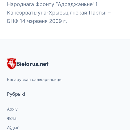
Народнага Фронту “Адраджэньне” і
Кансэрватыўна-Хрысьціянскай Партыі –
БНФ 14 чэрвеня 2009 г.
Bielarus.net
Беларуская салідарнасьць
Рубрыкі
Архіў
Фота
Аўдыё