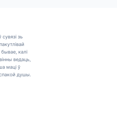
 сувязі зь
пакутлівай
 бывае, калі
вінны ведаць,
ша маці ў
 спакой душы.