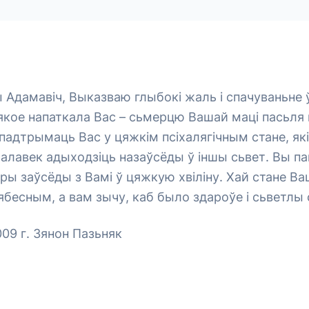
дамавіч, Выказваю глыбокі жаль і спачуваньне ў
 якое напаткала Вас – сьмерцю Вашай маці пасьля 
падтрымаць Вас у цяжкім псіхалягічным стане, які
лавек адыходзіць назаўсёды ў іншы сьвет. Вы па
ы заўсёды з Вамі ў цяжкую хвіліну. Хай стане Ва
бесным, а вам зычу, каб было здароўе і сьветлы
009 г. Зянон Пазьняк