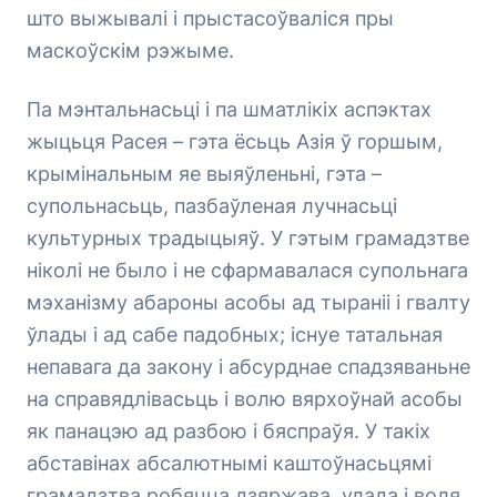
што выжывалі і прыстасоўваліся пры
маскоўскім рэжыме.
Па мэнтальнасьці і па шматлікіх аспэктах
жыцьця Расея – гэта ёсьць Азія ў горшым,
крымінальным яе выяўленьні, гэта –
супольнасьць, пазбаўленая лучнасьці
культурных традыцыяў. У гэтым грамадзтве
ніколі не было і не сфармавалася супольнага
мэханізму абароны асобы ад тыраніі і гвалту
ўлады і ад сабе падобных; існуе татальная
непавага да закону і абсурднае спадзяваньне
на справядлівасьць і волю вярхоўнай асобы
як панацэю ад разбою і бяспраўя. У такіх
абставінах абсалютнымі каштоўнасьцямі
грамадзтва робяцца дзяржава, улада і воля