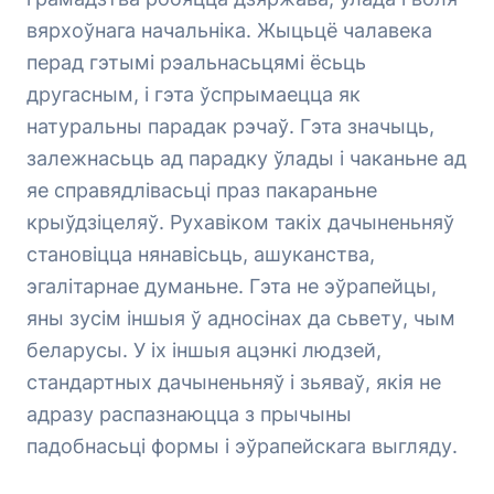
вярхоўнага начальніка. Жыцьцё чалавека
перад гэтымі рэальнасьцямі ёсьць
другасным, і гэта ўспрымаецца як
натуральны парадак рэчаў. Гэта значыць,
залежнасьць ад парадку ўлады і чаканьне ад
яе справядлівасьці праз пакараньне
крыўдзіцеляў. Рухавіком такіх дачыненьняў
становіцца нянавісьць, ашуканства,
эгалітарнае думаньне. Гэта не эўрапейцы,
яны зусім іншыя ў адносінах да сьвету, чым
беларусы. У іх іншыя ацэнкі людзей,
стандартных дачыненьняў і зьяваў, якія не
адразу распазнаюцца з прычыны
падобнасьці формы і эўрапейскага выгляду.