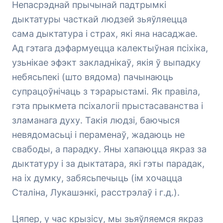
Непасрэднай прычынай падтрымкі
дыктатуры часткай людзей зьяўляецца
сама дыктатура і страх, які яна насаджае.
Ад гэтага дэфармуецца калектыўная псіхіка,
узьнікае эфэкт закладнікаў, якія ў выпадку
небясьпекі (што вядома) пачынаюць
супрацоўнічаць з тэрарыстамі. Як правіла,
гэта прыкмета псіхалогіі прыстасаванства і
зламанага духу. Такія людзі, баючыся
невядомасьці і пераменаў, жадаюць не
свабоды, а парадку. Яны хапаюцца якраз за
дыктатуру і за дыктатара, які гэты парадак,
на іх думку, забясьпечыць (ім хочацца
Сталіна, Лукашэнкі, расстрэлаў і г.д.).
Цяпер, у час крызісу, мы зьяўляемся якраз