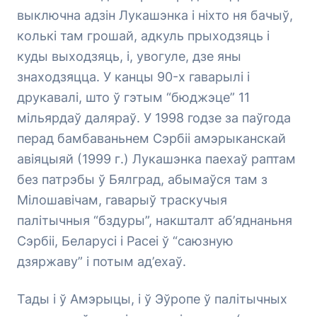
выключна адзін Лукашэнка і ніхто ня бачыў,
колькі там грошай, адкуль прыходзяць і
куды выходзяць, і, увогуле, дзе яны
знаходзяцца. У канцы 90-х гаварылі і
друкавалі, што ў гэтым “бюджэце” 11
мільярдаў даляраў. У 1998 годзе за паўгода
перад бамбаваньнем Сэрбіі амэрыканскай
авіяцыяй (1999 г.) Лукашэнка паехаў раптам
без патрэбы ў Бялград, абымаўся там з
Мілошавічам, гаварыў траскучыя
палітычныя “бздуры”, накшталт аб’яднаньня
Сэрбіі, Беларусі і Расеі ў “саюзную
дзяржаву” і потым ад’ехаў.
Тады і ў Амэрыцы, і ў Эўропе ў палітычных