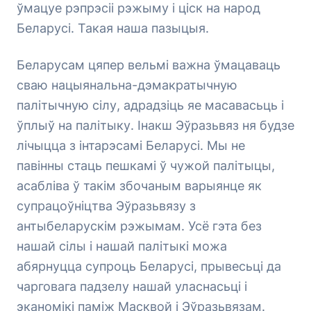
ўмацуе рэпрэсіі рэжыму і ціск на народ
Беларусі. Такая наша пазыцыя.
Беларусам цяпер вельмі важна ўмацаваць
сваю нацыянальна-дэмакратычную
палітычную сілу, адрадзіць яе масавасьць і
ўплыў на палітыку. Інакш Эўразьвяз ня будзе
лічыцца з інтарэсамі Беларусі. Мы не
павінны стаць пешкамі ў чужой палітыцы,
асабліва ў такім збочаным варыянце як
супрацоўніцтва Эўразьвязу з
антыбеларускім рэжымам. Усё гэта без
нашай сілы і нашай палітыкі можа
абярнуцца супроць Беларусі, прывесьці да
чарговага падзелу нашай уласнасьці і
эканомікі паміж Масквой і Эўразьвязам.