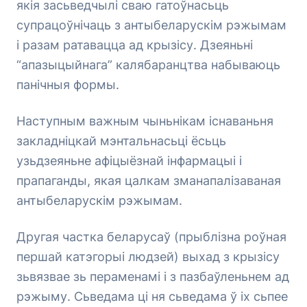
якія засьведчылі сваю гатоўнасьць
супрацоўнічаць з антыбеларускім рэжымам
і разам ратавацца ад крызісу. Дзеяньні
“апазыцыйнага” калябаранцтва набываюць
панічныя формы.
Наступным важным чыньнікам існаваньня
закладніцкай мэнтальнасьці ёсьць
узьдзеяньне афіцыёзнай інфармацыі і
прапаганды, якая цалкам зманапалізаваная
антыбеларускім рэжымам.
Другая частка беларусаў (прыблізна роўная
першай катэгорыі людзей) выхад з крызісу
зьвязвае зь пераменамі і з пазбаўленьнем ад
рэжыму. Сьведама ці ня сьведама ў іх сьпее