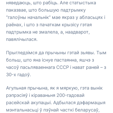
няведаюць, што рабіць. Але статыстыка
паказвае, што большую падтрымку
“галоўны начальнік” мае якраз у абласьцях і
раёнах, і што з пачаткам крызісу гэтая
падтрымка не змалела, а, наадварот,
павялічылася.
Прыгледзімся да прычыны гэтай зьявы. Тым
больш, што яна існуе пастаянна, яшчэ з
часоў пасьляваеннага СССР і нават раней – з
30-х гадоў.
Агульная прычына, як я мяркую, гэта вынік
рэпрэсіяў і кіраваньня 200-гадовай
расейскай акупацыі. Адбылася дэфармацыя
мэнтальнасьці ў пэўнай часткі беларусаў,