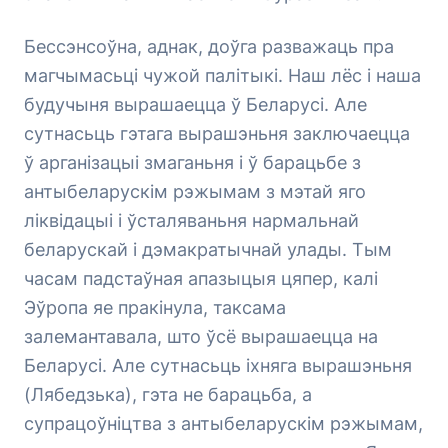
Бессэнсоўна, аднак, доўга разважаць пра
магчымасьці чужой палітыкі. Наш лёс і наша
будучыня вырашаецца ў Беларусі. Але
сутнасьць гэтага вырашэньня заключаецца
ў арганізацыі змаганьня і ў барацьбе з
антыбеларускім рэжымам з мэтай яго
ліквідацыі і ўсталяваньня нармальнай
беларускай і дэмакратычнай улады. Тым
часам падстаўная апазыцыя цяпер, калі
Эўропа яе пракінула, таксама
залемантавала, што ўсё вырашаецца на
Беларусі. Але сутнасьць іхняга вырашэньня
(Лябедзька), гэта не барацьба, а
супрацоўніцтва з антыбеларускім рэжымам,