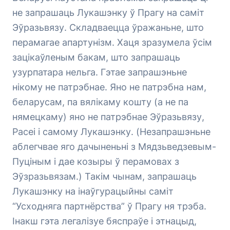
не запрашаць Лукашэнку ў Прагу на саміт
Эўразьвязу. Складваецца ўражаньне, што
перамагае апартунізм. Хаця зразумела ўсім
зацікаўленым бакам, што запрашаць
узурпатара нельга. Гэтае запрашэньне
нікому не патрэбнае. Яно не патрэбна нам,
беларусам, па вялікаму кошту (а не па
нямецкаму) яно не патрэбнае Эўразьвязу,
Расеі і самому Лукашэнку. (Незапрашэньне
аблегчвае яго дачыненьні з Мядзьведзевым-
Пуціным і дае козыры ў перамовах з
Эўзразьвязам.) Такім чынам, запрашаць
Лукашэнку на інаўгурацыйны саміт
“Усходняга партнёрства” ў Прагу ня трэба.
Інакш гэта легалізуе бяспраўе і этнацыд,