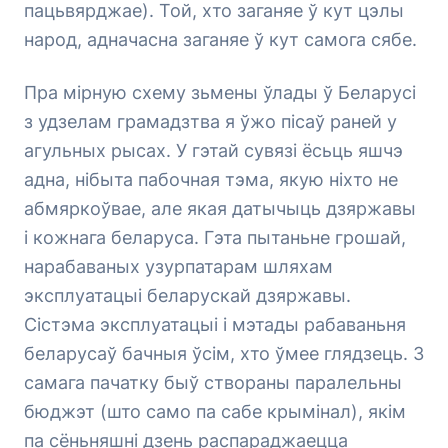
пацьвярджае). Той, хто заганяе ў кут цэлы
народ, адначасна заганяе ў кут самога сябе.
Пра мірную схему зьмены ўлады ў Беларусі
з удзелам грамадзтва я ўжо пісаў раней у
агульных рысах. У гэтай сувязі ёсьць яшчэ
адна, нібыта пабочная тэма, якую ніхто не
абмяркоўвае, але якая датычыць дзяржавы
і кожнага беларуса. Гэта пытаньне грошай,
нарабаваных узурпатарам шляхам
эксплуатацыі беларускай дзяржавы.
Сістэма эксплуатацыі і мэтады рабаваньня
беларусаў бачныя ўсім, хто ўмее глядзець. З
самага пачатку быў створаны паралельны
бюджэт (што само па сабе крымінал), якім
па сёньняшні дзень распараджаецца