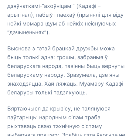
дзяўчаткамі-“ахоўніцамі” (Кадафі –
арыгінал), пабыў і паехаў (прынялі для віду
нейкі мэмарандум аб нейкіх неіснуючых
“дачыненьнях”).
Выснова з гэтай брацкай дружбы можа
быць толькі адна: грошы, забраныя ў
беларускага народа, павінны быць вернуты
беларускаму народу. Зразумела, дзе яны
знаходзяцца. Хай ляжаць. Муамару Кадафі
беларусы толькі падзякуюць.
Вяртаючыся да крызісу, не палянуюся
паўтарыць: народным сілам трэба
рыхтаваць сваю тэхнічную сістэму
выбарчага працэсу. Зрабіць гэта ўвогуле не