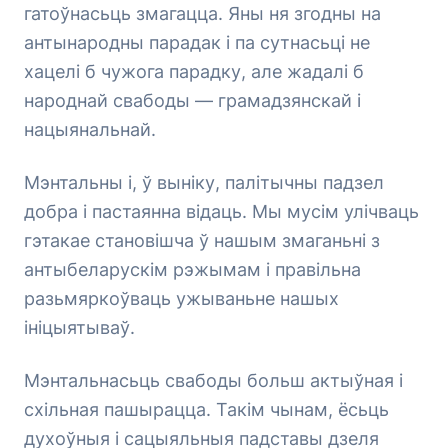
гатоўнасьць змагацца. Яны ня згодны на
антынародны парадак і па сутнасьці не
хацелі б чужога парадку, але жадалі б
народнай свабоды — грамадзянскай і
нацыянальнай.
Мэнтальны і, ў выніку, палітычны падзел
добра і пастаянна відаць. Мы мусім улічваць
гэтакае становішча ў нашым змаганьні з
антыбеларускім рэжымам і правільна
разьмяркоўваць ужываньне нашых
ініцыятываў.
Мэнтальнасьць свабоды больш актыўная і
схільная пашырацца. Такім чынам, ёсьць
духоўныя і сацыяльныя падставы дзеля