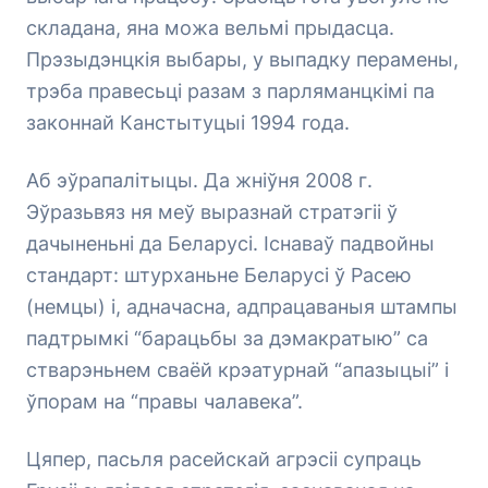
складана, яна можа вельмі прыдасца.
Прэзыдэнцкія выбары, у выпадку перамены,
трэба правесьці разам з парляманцкімі па
законнай Канстытуцыі 1994 года.
Аб эўрапалітыцы. Да жніўня 2008 г.
Эўразьвяз ня меў выразнай стратэгіі ў
дачыненьні да Беларусі. Існаваў падвойны
стандарт: штурханьне Беларусі ў Расею
(немцы) і, адначасна, адпрацаваныя штампы
падтрымкі “барацьбы за дэмакратыю” са
стварэньнем сваёй крэатурнай “апазыцыі” і
ўпорам на “правы чалавека”.
Цяпер, пасьля расейскай агрэсіі супраць