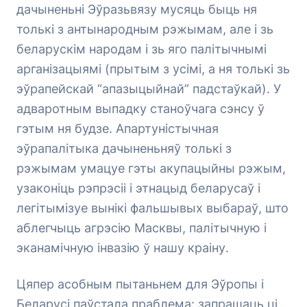
дачыненьні Эўразьвязу мусяць быць ня
толькі з антынародным рэжымам, але і зь
беларускім народам і зь яго палітычнымі
арганізацыямі (прытым з усімі, а ня толькі зь
эўрапейскай “апазыцыйнай” падстаўкай). У
адваротным выпадку станоўчага сэнсу ў
гэтым ня будзе. Апартуністычная
эўрапалітыка дачыненьняў толькі з
рэжымам умацуе гэты акупацыйны рэжым,
узаконіць рэпрэсіі і этнацыд беларусаў і
легітымізуе вынікі фальшывых выбараў, што
аблегчыць агрэсію Масквы, палітычную і
эканамічную інвазію ў нашу краіну.
Цяпер асобным пытаньнем для Эўропы і
Беларусі паўстала праблема: запрашаць ці