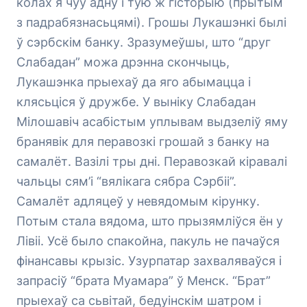
колах я чуў адну і тую ж гісторыю (прытым
з падрабязнасьцямі). Грошы Лукашэнкі былі
ў сэрбскім банку. Зразумеўшы, што “друг
Слабадан” можа дрэнна скончыць,
Лукашэнка прыехаў да яго абымацца і
клясьціся ў дружбе. У выніку Слабадан
Мілошавіч асабістым уплывам выдзеліў яму
бранявік для перавозкі грошай з банку на
самалёт. Вазілі тры дні. Перавозкай кіравалі
чальцы сям’і “вялікага сябра Сэрбіі”.
Самалёт адляцеў у невядомым кірунку.
Потым стала вядома, што прызямліўся ён у
Лівіі. Усё было спакойна, пакуль не пачаўся
фінансавы крызіс. Узурпатар захваляваўся і
запрасіў “брата Муамара” ў Менск. “Брат”
прыехаў са сьвітай, бедуінскім шатром і