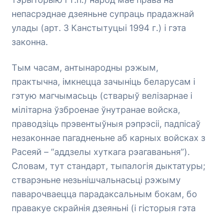
непасрэднае дзеяньне супраць прадажнай
улады (арт. 3 Канстытуцыі 1994 г.) і гэта
законна.
Тым часам, антынародны рэжым,
практычна, імкнецца зачыніць беларусам і
гэтую магчымасьць (стварыў велізарнае і
мілітарна ўзброенае ўнутранае войска,
праводзіць прэвентыўныя рэпрэсіі, падпісаў
незаконнае пагадненьне аб карных войсках з
Расеяй – “аддзелы хуткага рэагаваньня”).
Словам, тут стандарт, тыпалогія дыктатуры;
стварэньне незьнішчальнасьці рэжыму
паварочваецца парадаксальным бокам, бо
правакуе скрайнія дзеяньні (і гісторыя гэта