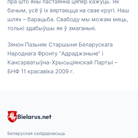
пра што яны пастаянна цяпер кажуць. Як
бачым, усё ў іх вяртаецца на свае кругі. Наш
шлях – барацьба. Свабоду мы можам мець,
толькі здабыўшы яе ў змаганьні.
Зянон Пазьняк Старшыня Беларускага
Народнага Фронту “Адраджэньне” і
Кансэрватыўна-Хрысьціянскай Партыі –
БНФ 11 красавіка 2009 г.
Bielarus.net
Беларуская салідарнасьць