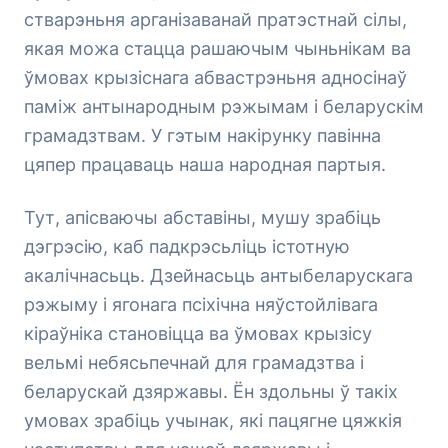
стварэньня арганізаванай пратэстнай сілы,
якая можа стацца рашаючым чыньнікам ва
ўмовах крызіснага абвастрэньня адносінаў
паміж антынародным рэжымам і беларускім
грамадзтвам. У гэтым накірунку павінна
цяпер працаваць наша народная партыя.
Тут, апісваючы абставіны, мушу зрабіць
дэгрэсію, каб падкрэсьліць істотную
акалічнасьць. Дзейнасьць антыбеларускага
рэжыму і ягонага псіхічна няўстойлівага
кіраўніка становіцца ва ўмовах крызісу
вельмі небясьпечнай для грамадзтва і
беларускай дзяржавы. Ён здольны ў такіх
умовах зрабіць учынак, які пацягне цяжкія