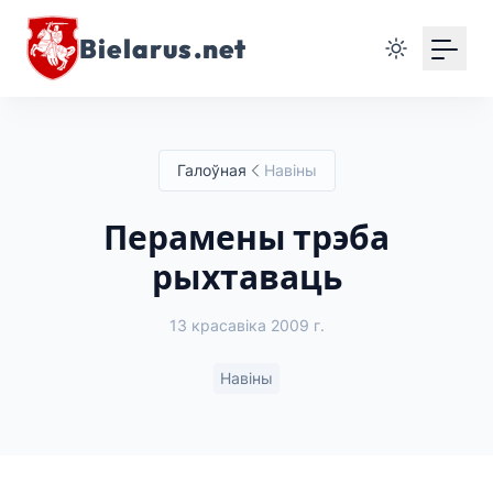
Bielarus.net
Галоўная
Навіны
Перамены трэба
рыхтаваць
13 красавіка 2009 г.
Навіны