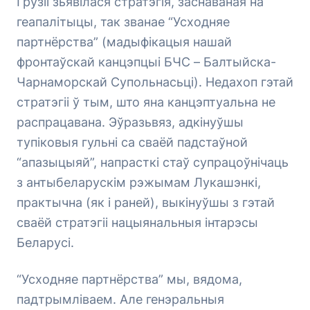
Грузіі зьявілася стратэгія, заснаваная на
геапалітыцы, так званае “Усходняе
партнёрства” (мадыфікацыя нашай
фронтаўскай канцэпцыі БЧС – Балтыйска-
Чарнаморскай Супольнасьці). Недахоп гэтай
стратэгіі ў тым, што яна канцэптуальна не
распрацавана. Эўразьвяз, адкінуўшы
тупіковыя гульні са сваёй падстаўной
“апазыцыяй”, напрасткі стаў супрацоўнічаць
з антыбеларускім рэжымам Лукашэнкі,
практычна (як і раней), выкінуўшы з гэтай
сваёй стратэгіі нацыянальныя інтарэсы
Беларусі.
“Усходняе партнёрства” мы, вядома,
падтрымліваем. Але генэральныя