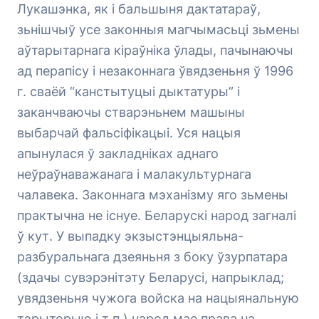
Лукашэнка, як і бальшыня дактатараў,
зьнішчыў усе законныя магчымасьці зьмены
аўтарытарнага кіраўніка ўлады, пачынаючы
ад перапісу і незаконнага ўвядзеньня ў 1996
г. сваёй “канстытуцыі дыктатуры” і
заканчваючы стварэньнем машыны
выбарчай фальсіфікацыі. Уся нацыя
апынулася ў закладніках аднаго
неўраўнаважанага і малакультурнага
чалавека. Законнага мэханізму яго зьмены
практычна не існуе. Беларускі народ загналі
ў кут. У выпадку экзыстэнцыяльна-
разбуральнага дзеяньня з боку ўзурпатара
(здачы сувэрэнітэту Беларусі, напрыклад;
увядзеньня чужога войска на нацыянальную
тэрыторыю і т.п.) народ мае права на