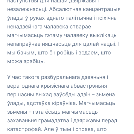
наступствы для нашай дзяржавы і
незалежнасьці. Абсалютная канцэнтрацыя
ўлады ў руках аднаго палітычна і псіхічна
ненадзейнага чалавека стварае
магчымасьць гэтаму чалавеку выклікаць
непапраўнае няшчасьце для цэлай нацыі. І
мы бачым, што ён робіць і ведаем, што
можа зрабіць.
У час такога разбуральнага дзеяньня і
верагоднага крызіснага абвастрэньня
першасны выхад заўсёды адзін – зьмена
ўлады, адстаўка кіраўніка. Магчымасьць
зьмены – гэта ёсьць магчымасьць
захаваньня грамадзтва і дзяржавы перад
катастрофай. Але ў тым і справа, што