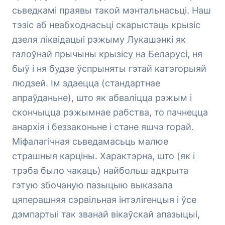
сьведкамі праявы такой мэнтальнасьці. Наш
тэзіс аб неабходнасьці скарыстаць крызіс
дзеля ліквідацыі рэжыму Лукашэнкі як
галоўнай прычыны крызісу на Беларусі, ня
быў і ня будзе ўспрыняты гэтай катэгорыяй
людзей. Ім здаецца (стандартнае
апраўданьне), што як абваліцца рэжым і
скончыцца рэжымнае рабства, то пачнецца
анархія і беззаконьне і стане яшчэ горай.
Міфалагічная сьведамасьць малюе
страшныя карціны. Характэрна, што (як і
трэба было чакаць) найбольш адкрыта
гэтую збочаную пазыцыю выказала
цяперашняя сэрвільная інтэлігенцыя і ўсе
дэмпартыі так званай вікаўскай апазыцыі,