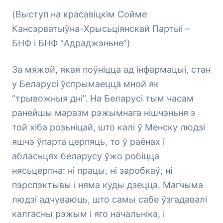
(Выступ на красавіцкім Сойме
Кансэрватыўна-Хрысьціянскай Партыі –
БНФ і БНФ “Адраджэньне”)
За мяжой, якая поўніцца ад інфармацыі, стан
у Беларусі ўспрымаецца мной як
“трывожныя дні”. На Беларусі тым часам
ранейшы маразм рэжымнага нішчэньня з
той хіба розьніцай, што калі ў Менску людзі
яшчэ ўпарта церпяць, то ў раёнах і
абласьцях беларусу ўжо робіцца
нясьцерпна: ні працы, ні заробкаў, ні
пэрспэктывы і няма куды дзецца. Магчыма
людзі адчуваюць, што самы сабе ўзгадавалі
калгасны рэжым і яго начальніка, і