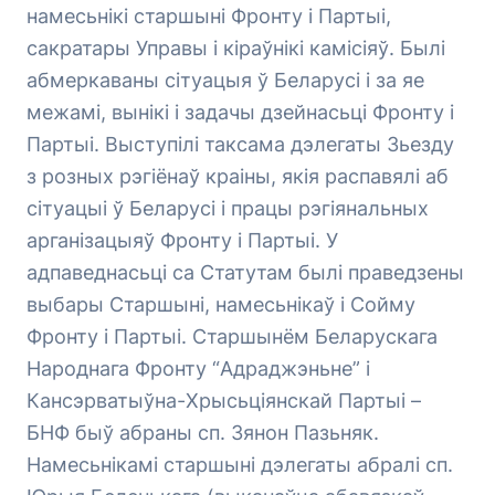
намесьнікі старшыні Фронту і Партыі,
сакратары Управы і кіраўнікі камісіяў. Былі
абмеркаваны сітуацыя ў Беларусі і за яе
межамі, вынікі і задачы дзейнасьці Фронту і
Партыі. Выступілі таксама дэлегаты Зьезду
з розных рэгіёнаў краіны, якія распавялі аб
сітуацыі ў Беларусі і працы рэгіянальных
арганізацыяў Фронту і Партыі. У
адпаведнасьці са Статутам былі праведзены
выбары Старшыні, намесьнікаў і Сойму
Фронту і Партыі. Старшынём Беларускага
Народнага Фронту “Адраджэньне” і
Кансэрватыўна-Хрысьціянскай Партыі –
БНФ быў абраны сп. Зянон Пазьняк.
Намесьнікамі старшыні дэлегаты абралі сп.