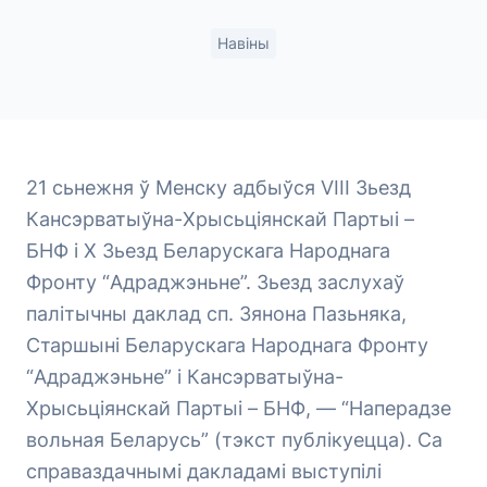
Навіны
21 сьнежня ў Менску адбыўся VIIІ Зьезд
Кансэрватыўна-Хрысьціянскай Партыі –
БНФ і Х Зьезд Беларускага Народнага
Фронту “Адраджэньне”. Зьезд заслухаў
палітычны даклад сп. Зянона Пазьняка,
Старшыні Беларускага Народнага Фронту
“Адраджэньне” і Кансэрватыўна-
Хрысьціянскай Партыі – БНФ, — “Наперадзе
вольная Беларусь” (тэкст публікуецца). Са
справаздачнымі дакладамі выступілі