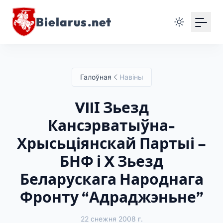
Bielarus.net
Галоўная
Навіны
VIIІ Зьезд
Кансэрватыўна-
Хрысьціянскай Партыі –
БНФ і X Зьезд
Беларускага Народнага
Фронту “Адраджэньне”
22 снежня 2008 г.