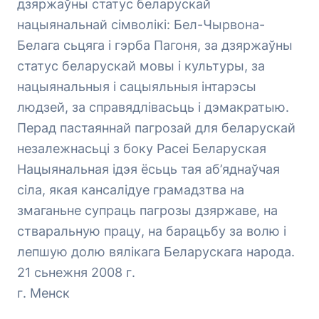
дзяржаўны статус беларускай
нацыянальнай сімволікі: Бел-Чырвона-
Белага сьцяга і гэрба Пагоня, за дзяржаўны
статус беларускай мовы і культуры, за
нацыянальныя і сацыяльныя інтарэсы
людзей, за справядлівасьць і дэмакратыю.
Перад пастаяннай пагрозай для беларускай
незалежнасьці з боку Расеі Беларуская
Нацыянальная ідэя ёсьць тая аб’яднаўчая
сіла, якая кансалідуе грамадзтва на
змаганьне супраць пагрозы дзяржаве, на
стваральную працу, на барацьбу за волю і
лепшую долю вялікага Беларускага народа.
21 сьнежня 2008 г.
г. Менск