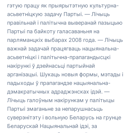
гэтую працу як прыярытэтную культурна-
асьветніцкую задачу Партыі. — Лічыць
правільнай і палітычна выверанай пазыцыю
Партыі па байкоту галасаваньня на
парляманцкіх выбарах 2008 года. — Лічыць
важнай задачай працягваць нацыянальна-
асьветніцкі і палітычна-прапагандысцкі
накірункі ў дзейнасьці партыйнай
арганізацыі. Шукаць новыя формы, мэтады і
падыходы ў прапагандзе нацыянальна-
дэмакратычных адраджэнсках ідэй. —
Лічыць галоўным накірункам у палітыцы
Партыі змаганьне за непарушнасьць
суверэнітэту і вольную Беларусь на грунце
Беларускай Нацыянальнай ідэі, за