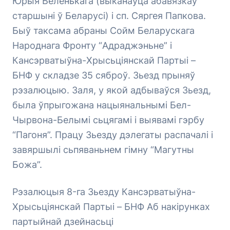
Юрыя Беленькага (выканаўца абавязкаў
старшыні ў Беларусі) і сп. Сяргея Папкова.
Быў таксама абраны Сойм Беларускага
Народнага Фронту “Адраджэньне” і
Кансэрватыўна-Хрысьціянскай Партыі –
БНФ у складзе 35 сяброў. Зьезд прыняў
рэзалюцыю. Заля, у якой адбываўся Зьезд,
была ўпрыгожана нацыянальнымі Бел-
Чырвона-Белымі сьцягамі і выявамі гэрбу
“Пагоня”. Працу Зьезду дэлегаты распачалі і
завяршылі сьпяваньнем гімну “Магутны
Божа”.
Рэзалюцыя 8-га Зьезду Кансэрватыўна-
Хрысьціянскай Партыі – БНФ Аб накірунках
партыйнай дзейнасьці