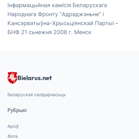
Інфармацыйная камісія Беларускага
Народнага Фронту “Адраджэньне” і
Кансэрватыўна-Хрысьціянскай Партыі –
БНФ 21 сьнежня 2008 г. Менск
Bielarus.net
Беларуская салідарнасьць
Рубрыкі
Архіў
Фота