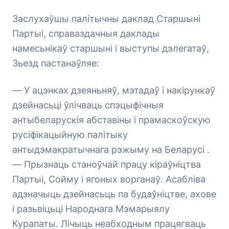
Заслухаўшы палітычны даклад Старшыні
Партыі, справаздачныя даклады
намесьнікаў старшыні і выступы дэлегатаў,
Зьезд пастанаўляе:
— У ацэнках дзеяньняў, мэтадаў і накірункаў
дзейнасьці ўлічваць спэцыфічныя
антыбеларускія абставіны і прамаскоўскую
русіфікацыйную палітыку
антыдэмакратычнага рэжыму на Беларусі .
— Прызнаць станоўчай працу кіраўніцтва
Партыі, Сойму і ягоных ворганаў. Асабліва
адзначыць дзейнасьць па будаўніцтве, ахове
і разьвіцьці Народнага Мэмарыялу
Курапаты. Лічыць неабходным працягваць