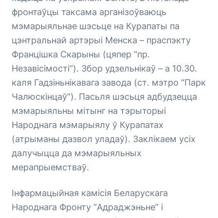
фронтаўцы таксама арганізоўваюць
мэмарыяльнае шэсьце на Курапаты па
цэнтральнай артэрыі Менска – праспэкту
Францішка Скарыны (цяпер “пр.
Незавісімості”). Збор удзельнікаў – а 10.30.
каля Гадзіньнікавага завода (ст. мэтро “Парк
Чалюскінцаў”). Пасьля шэсьця адбудзецца
мэмарыяльны мітынг на тэрыторыі
Народнага мэмарыялу ў Курапатах
(атрыманы дазвол уладаў). Заклікаем усіх
далучыцца да мэмарыяльных
мерапрыемстваў.
Інфармацыйная камісія Беларускага
Народнага Фронту “Адраджэньне” і