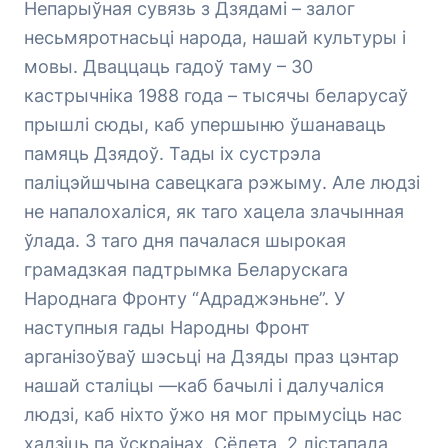
Непарыўная сувязь з Дзядамі – залог
несьмяротнасьці народа, нашай культуры і
мовы. Дваццаць гадоў таму – 30
кастрычніка 1988 года – тысячы беларусаў
прышлі сюды, каб упершыню ўшанаваць
памяць Дзядоў. Тады іх сустрэла
паліцэйшчына савецкага рэжыму. Але людзі
не напалохаліся, як таго хацела злачынная
ўлада. З таго дня пачалася шырокая
грамадзкая падтрымка Беларускага
Народнага Фронту “Адраджэньне”. У
наступныя гады Народны Фронт
арганізоўваў шэсьці на Дзяды праз цэнтар
нашай сталіцы —каб бачылі і далучаліся
людзі, каб ніхто ўжо ня мог прымусіць нас
хадзіць па ўскраінах. Сёлета, 2 лістапада