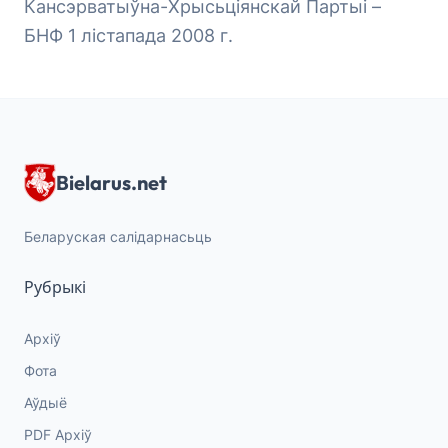
Кансэрватыўна-Хрысьціянскай Партыі –
БНФ 1 лістапада 2008 г.
Bielarus.net
Беларуская салідарнасьць
Рубрыкі
Архіў
Фота
Аўдыё
PDF Архіў