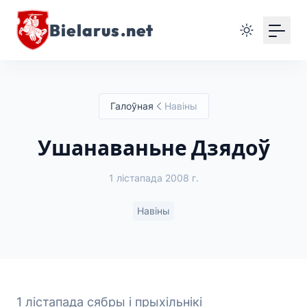
Bielarus.net
Галоўная
Навіны
Ушанаваньне Дзядоў
1 лістапада 2008 г.
Навіны
1 лістапада сябры і прыхільнікі