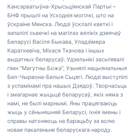
Кансэрватыўна-Хрысьціянскай Партыі –
БНФ прышлі на Усходнія могілкі, што на
ўскраіне Менска. Людзі ўсклалі кветкі і
запалілі сьвечкі на магілах вялікіх дзеячаў
Беларусі Васіля Быкава, Уладзімера
Караткевіча, Міхася Ткачова і іншых
выдатных беларусаў. Удзельнікі засьпявалі
гімн “Магутны Божа”, Узьнялі нацыянальныя
Бел-Чырвона-Белыя Сьцягі. Людзі выступілі
з успамінамі пра нашых Дзядоў. Творчасьць
і змагарнае жыцьцё беларусаў, якіх няма з
намі, не былі марнымі. Яны працягваюць
жыць у сёньняшняй Беларусі, іхнія імены і
справы натхняюць на барацьбу за волю
новае пакаленьне беларускага народу.