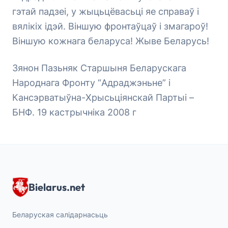
гэтай падзеі, у жыцьцёвасьці яе справаў і
вялікіх ідэй. Віншую фронтаўцаў і змагароў!
Віншую кожнага беларуса! Жыве Беларусь!
Зянон Пазьняк Старшыня Беларускага
Народнага Фронту “Адраджэньне” і
Кансэрватыўна-Хрысьціянскай Партыі –
БНФ. 19 кастрычніка 2008 г
Bielarus.net
Беларуская салідарнасьць