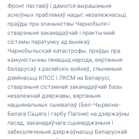
Фронт паставіў і дамогся вырашэньня
асноўных праблемаў нацыі: незалежнасьці,
праўды пра злачынствы Чарнобыля і
стварэньня заканадаўчай і практычнай
сістэмы паратунку ад вынікаў
Чарнобыльскай катастрофы, праўды пра
камуністычны генацыд народа, вяртаньня
беларусаў з расейскіх войнаў, спыненьня
дзейнасьці КПСС і ЛКСМ на Беларусі,
стварэньня сістэмнай заканадаўчай базы
незалежнай дзяржавы, вяртаньня
нацыянальных сымвалаў (Бел-Чырвона-
Белага Сьцяга і гэрбу Пагоня) на дзяржаўны
пасад, заканадаўчага сцьвярджэньня і
забесьпячэньня дзяржаўнасьці Беларускай