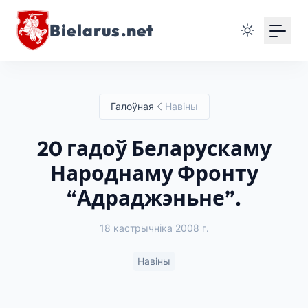
Bielarus.net
Галоўная
Навіны
20 гадоў Беларускаму
Народнаму Фронту
“Адраджэньне”.
18 кастрычніка 2008 г.
Навіны