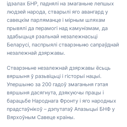
ідэалах БНР, паднялі на змаганьне лепшых
людзей народа, стварылі яго авангард у
савецкім парляманце і мірным шляхам
прывялі да перамогі над камунізмам, да
здабыцьця рэальнай незалежнасьці
Беларусі, паспрыялі стварэньню сапраўднай
незалежнай дзяржавы.
Стварэньне незалежнай дзяржавы ёсьць
вяршыня ў разьвіцьці і гісторыі нацыі.
Упершыню за 200 гадоў змаганьня гэтая
вяршыня дасягнута, дзякуючы працы і
барацьбе Народнага Фронту і яго народных
прадстаўнікоў – дэпутатаў Апазыцыі БНФ у
Вярхоўным Савеце краіны.