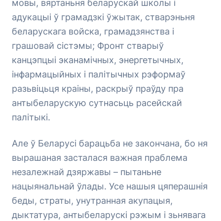
мовы, вяртаньня беларускай школы і
адукацыі ў грамадзкі ўжытак, стварэньня
беларускага войска, грамадзянства і
грашовай сістэмы; Фронт стварыў
канцэпцыі эканамічных, энергетычных,
інфармацыйных і палітычных рэформаў
разьвіцьця краіны, раскрыў праўду пра
антыбеларускую сутнасьць расейскай
палітыкі.
Але ў Беларусі барацьба не закончана, бо ня
вырашаная засталася важная праблема
незалежнай дзяржавы – пытаньне
нацыянальнай ўлады. Усе нашыя цяперашнія
беды, страты, унутранная акупацыя,
дыктатура, антыбеларускі рэжым і зьнявага