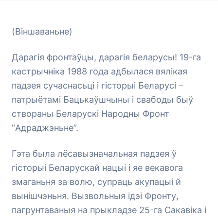
(Віншаваньне)
Дарагія фронтаўцы, дарагія беларусы! 19-га
кастрычніка 1988 года адбылася вялікая
падзея сучаснасьці і гісторыі Беларусі –
патрыётамі Бацькаўшчыны і свабоды быў
створаны Беларускі Народны Фронт
“Адраджэньне”.
Гэта была лёсавызначальная падзея ў
гісторыі Беларускай нацыі і яе векавога
змаганьня за волю, супраць акупацыі й
вынішчэньня. Вызвольныя ідэі Фронту,
пагрунтаваныя на прыкладзе 25-га Сакавіка і