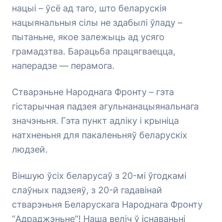
нацыі – ўсё ад таго, што беларускія
нацыянальныя сілы не здабылі ўладу –
пытаньне, якое залежыць ад усяго
грамадзтва. Барацьба працягваецца,
наперадзе — перамога.
Стварэньне Народнага Фронту – гэта
гістарычная падзея агульнанацыянальнага
значэньня. Гэта пункт адліку і крыніца
натхненьня для пакаленьняў беларускіх
людзей.
Віншую ўсіх беларусаў з 20-мі ўгодкамі
слаўных падзеяў, з 20-й гадавінай
стварэньня Беларускага Народнага Фронту
“Адраджэньне”! Наша веліч ў існаваньні