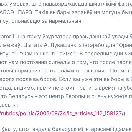
ых умовах, што пацьвярджаецца шматлікімі факт
АБСЭ і ПАРЭ. Такія выбары заранёў ня могуць бы
 супольнасьцю за нармальныя.
гогіі і шантажу ўзурпатара прэзыдэнцкай улады ў
 межаў. Цытата А. Лукашэнкі з інтэрв’ю для “Фра
тунг” і “Файнэншэнл Таймс”: “В последние дни чи
ют нам постоянно сигналы о том, что после парл
отовы нормализовать с нами отношения… Посмотр
Европа после выборов. Если вы уже эти выборы в 
тогда, видимо, нам и не стоит тратить время на у
что Беларусь – это центр Европы и очень нужное 
расьня:
/rubrics/politic/2008/09/24/ic_articles_112_159127/
)
ўвагу, што гандаль беларускімі інтарэсамі і дэм