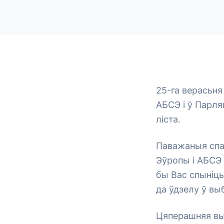
25-га верасьн
АБСЭ і ў Парл
ліста.
Паважаныя спа
Эўропы і АБСЭ 
бы Вас спыніць
да ўдзелу ў вы
Цяперашняя вы