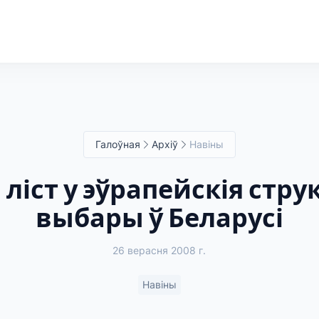
Галоўная
Архіў
Навіны
ліст у эўрапейскія стру
выбары ў Беларусі
26 верасня 2008 г.
Навіны