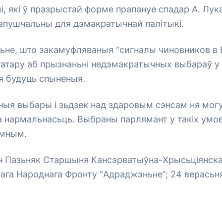
, які ў празрыстай форме прапануе спадар А. Лук
апушчальны для дэмакратычнай палітыкі.
ьне, што закамуфляваныя “сигналы чиновников в
атару аб прызнаньні недэмакратычных выбараў у 
 будуць спыненыя.
ыя выбары і зьдзек над здаровым сэнсам ня мог
а нармальнасьць. Выбраны парлямант у такіх умо
ымным.
он Пазьняк Старшыня Кансэрватыўна-Хрысьціянска
ага Народнага Фронту “Адраджэньне”; 24 верасьня