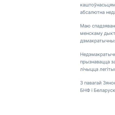
каштоўнасьцямі
абсалютна нед
Маю спадзяван
менскаму дыкт
дэмакратычныя
Недэмакратычн
прызнавацца з
лічыцца легіт
З павагай Зян
БНФ і Беларуск