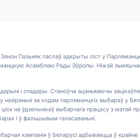
я Зянон Пазьняк паслаў адкрыты ліст у Парляман
яманцкую Асамблею Рады Эўропы. Ніжэй зьмяшчае
дарыні і спадары. Станоўча ацэньваючы зацікаўл
у назіраньні за ходам парляманцкіх выбараў у Бела
 ціск на ўдзельнікаў выбарчага працэсу з мэтай п
барах і ў фальшывым галасаваньні.
барчая кампанія ў Беларусі адбываецца ў крайне