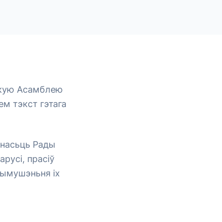
цкую Асамблею
м тэкст гэтага
енасьць Рады
русі, прасіў
рымушэньня іх