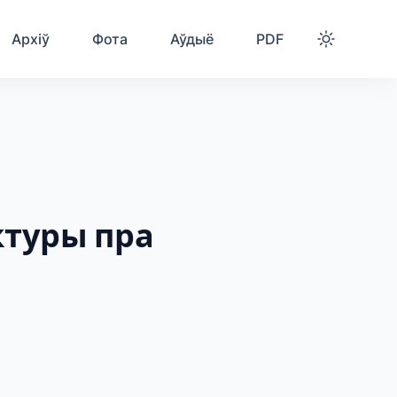
Архіў
Фота
Аўдыё
PDF
ктуры пра