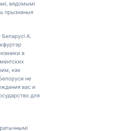
амі, вядомымі
ць прызнаныя
 Беларусі А.
нкфуртэр
новники в
аментских
им, как
Белоруси не
беждения вас и
государство для
акратычнымі