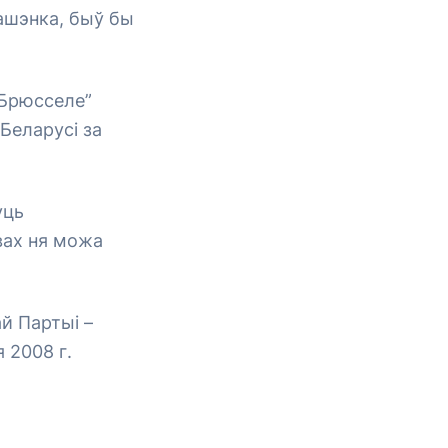
ашэнка, быў бы
 Брюсселе”
Беларусі за
уць
вах ня можа
й Партыі –
 2008 г.