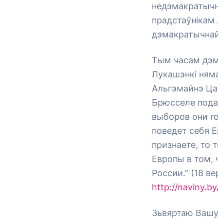
недэмакратычн
прадстаўнікам 
дэмакратычнай
Тым часам дэма
Лукашэнкі няма
Альгэмайнэ Цай
Брюсселе пода
выборов они г
поведет себя 
признаете, то 
Европы в том, 
России.” (18 ве
http://naviny.by
Зьвяртаю Вашу 