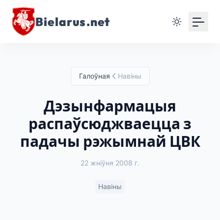
Bielarus.net
Галоўная
Навіны
Дэзынфармацыя
распаўсюджваецца з
падачы рэжымнай ЦВК
22 жніўня 2008 г.
Навіны