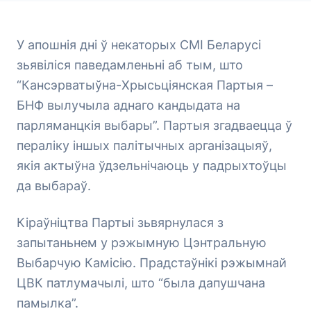
У апошнія дні ў некаторых СМІ Беларусі
зьявіліся паведамленьні аб тым, што
“Кансэрватыўна-Хрысьціянская Партыя –
БНФ вылучыла аднаго кандыдата на
парляманцкія выбары”. Партыя згадваецца ў
пераліку іншых палітычных арганізацыяў,
якія актыўна ўдзельнічаюць у падрыхтоўцы
да выбараў.
Кіраўніцтва Партыі зьвярнулася з
запытаньнем у рэжымную Цэнтральную
Выбарчую Камісію. Прадстаўнікі рэжымнай
ЦВК патлумачылі, што “была дапушчана
памылка”.