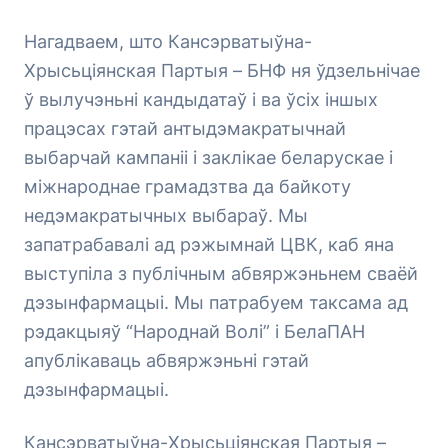
Нагадваем, што Кансэрватыўна-
Хрысьціянская Партыя – БНФ ня ўдзельнічае
ў вылучэньні кандыдатаў і ва ўсіх іншых
працэсах гэтай антыдэмакратычнай
выбарчай кампаніі і заклікае беларускае і
міжнароднае грамадзтва да байкоту
недэмакратычных выбараў. Мы
запатрабавалі ад рэжымнай ЦВК, каб яна
выступіла з публічным абвяржэньнем сваёй
дэзынфармацыі. Мы патрабуем таксама ад
рэдакцыяў “Народнай Волі” і БелаПАН
апублікаваць абвяржэньні гэтай
дэзынфармацыі.
Кансэрватыўна-Хрысьціянская Партыя –