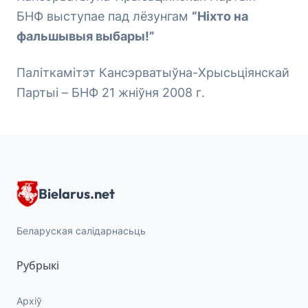
БНФ выступае пад лёзунгам
“Ніхто на
фальшывыя выбары!”
Паліткамітэт Кансэрватыўна-Хрысьціянскай
Партыі – БНФ 21 жніўня 2008 г.
Bielarus.net
Беларуская салідарнасьць
Рубрыкі
Архіў