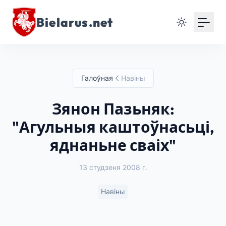
Bielarus.net
Галоўная
Навіны
Зянон Пазьняк:
"Агульныя каштоўнасьці,
яднаньне сваіх"
13 студзеня 2008 г.
Навіны