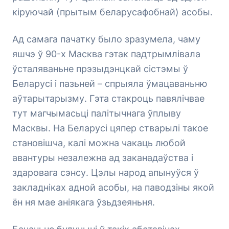
кіруючай (прытым беларусафобнай) асобы.
Ад самага пачатку было зразумела, чаму
яшчэ ў 90-х Масква гэтак падтрымлівала
ўсталяваньне прэзыдэнцкай сістэмы ў
Беларусі і пазьней – спрыяла ўмацаваньню
аўтарытарызму. Гэта стакроць павялічвае
тут магчымасьці палітычнага ўплыву
Масквы. На Беларусі цяпер стварылі такое
становішча, калі можна чакаць любой
авантуры незалежна ад заканадаўства і
здаровага сэнсу. Цэлы народ апынуўся ў
закладніках адной асобы, на паводзіны якой
ён ня мае аніякага ўзьдзеяньня.