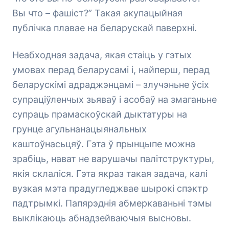
Вы что – фашіст?” Такая акупацыйная
публічка плавае на беларускай паверхні.
Неабходная задача, якая стаіць у гэтых
умовах перад беларусамі і, найперш, перад
беларускімі адраджэнцамі – злучэньне ўсіх
супраціўленчых зьяваў і асобаў на змаганьне
супраць прамаскоўскай дыктатуры на
грунце агульнанацыянальных
каштоўнасьцяў. Гэта ў прынцыпе можна
зрабіць, нават не варушачы палітструктуры,
якія склаліся. Гэта якраз такая задача, калі
вузкая мэта прадугледжвае шырокі спэктр
падтрымкі. Папярэднія абмеркаваньні тэмы
выклікаюць абнадзейваючыя высновы.