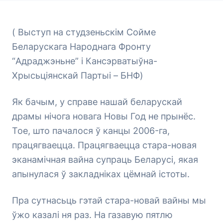
( Выступ на студзеньскім Сойме
Беларускага Народнага Фронту
“Адраджэньне” і Кансэрватыўна-
Хрысьціянскай Партыі – БНФ)
Як бачым, у справе нашай беларускай
драмы нічога новага Новы Год не прынёс.
Тое, што пачалося ў канцы 2006-га,
працягваецца. Працягваецца стара-новая
эканамічная вайна супраць Беларусі, якая
апынулася ў закладніках цёмнай істоты.
Пра сутнасьць гэтай стара-новай вайны мы
ўжо казалі ня раз. На газавую пятлю