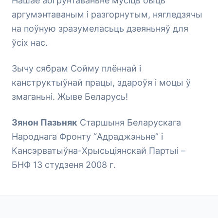
Нашае абгрунтаваньне мусіць быць
аргумэнтаваным і разгорнутым, нягледзячы
на поўную зразумеласьць дзеяньняў для
ўсіх нас.
Зычу сябрам Сойму плённай і
канструктыўнай працы, здароўя і моцы ў
змаганьні. Жыве Беларусь!
Зянон Пазьняк
Старшыня Беларускага
Народнага Фронту “Адраджэньне” і
Кансэрватыўна-Хрысьціянскай Партыі –
БНФ 13 студзеня 2008 г.