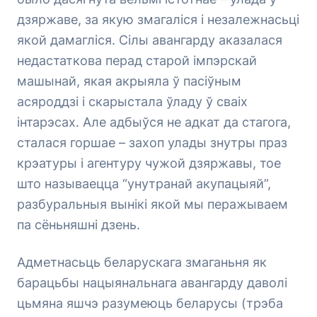
дзяржаве, за якую змагаліся і незалежнасьці
якой дамагліся. Сілы авангарду аказалася
недастаткова перад старой імпэрскай
машынай, якая акрыяла ў пасіўным
асяроддзі і скарыстала ўладу ў сваіх
інтарэсах. Але адбыўся не адкат да стагога,
сталася горшае – захоп улады знутры праз
крэатуры і агентуру чужой дзяржавы, тое
што называецца “унутранай акупацыяй”,
разбуральныя вынікі якой мы перажываем
па сёньняшні дзень.
Адметнасьць беларускага змаганьня як
барацьбы нацыянальнага авангарду даволі
цьмяна яшчэ разумеюць беларусы (трэба