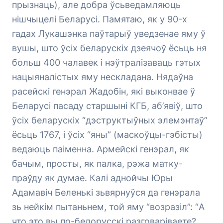
прызнаць), але добра ўсьведамляюць
нішчыцелі Беларусі. Памятаю, як у 90-х
гадах Лукашэнка паўтарыў уведзенае яму ў
вушы, што ўсіх беларускіх дзеячоў ёсьць ня
больш 400 чалавек і нэўтралізаваць гэтых
нацыяналістых яму нескладана. Нядаўна
расейскі генэрал Жадобін, які выконвае ў
Беларусі пасаду старшыні КГБ, аб’явіў, што
ўсіх беларускіх “дэструктыўных элемэнтаў”
ёсьць 1767, і ўсіх “яны” (маскоўцы-гэбісты)
ведаюць паіменна. Армейскі генэрал, як
бачым, просты, як палка, рэжа матку-
праўду як думае. Калі аднойчы Юры
Адамавіч Беленькі зьвярнуўся да генэрала
зь нейкім пытаньнем, той яму “возразіл”: “А
что это вы по-белорусскі разговаріваете?