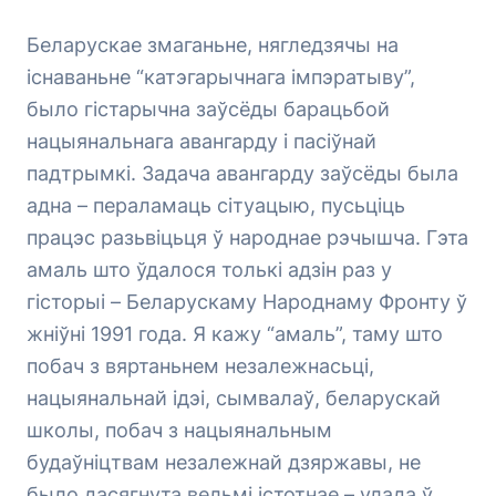
Беларускае змаганьне, нягледзячы на
існаваньне “катэгарычнага імпэратыву”,
было гістарычна заўсёды барацьбой
нацыянальнага авангарду і пасіўнай
падтрымкі. Задача авангарду заўсёды была
адна – пераламаць сітуацыю, пусьціць
працэс разьвіцьця ў народнае рэчышча. Гэта
амаль што ўдалося толькі адзін раз у
гісторыі – Беларускаму Народнаму Фронту ў
жніўні 1991 года. Я кажу “амаль”, таму што
побач з вяртаньнем незалежнасьці,
нацыянальнай ідэі, сымвалаў, беларускай
школы, побач з нацыянальным
будаўніцтвам незалежнай дзяржавы, не
было дасягнута вельмі істотнае – улада ў