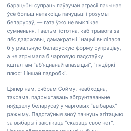
барацьбы супраць паўзучай агрэсіі пачынае
ўсё больш непакоіць пачуцьці і розумы
беларусаў, — гэта ўжо не выклікае
сумненьня. І вельмі істотна, каб трывога за
лёс дзяржавы, дэмакратыі і нацыі вылілася
б у рэальную беларускую форму супраціву,
а не атрымала б чарговую падстаўку
кшталтам “аб’яднанай апазыцыі”, “пяцёркі
плюс” і іншай падробкі.
Цяпер нам, сябрам Сойму, неабходна,
таксама, падрыхтаваць абгрунтаваньне
няўдзелу беларусаў у чарговых “выбарах”
рэжыму. Падстаўныя зноў пачнуць агітацыю
за выбары і заклікаць “сказаць своё нет”.