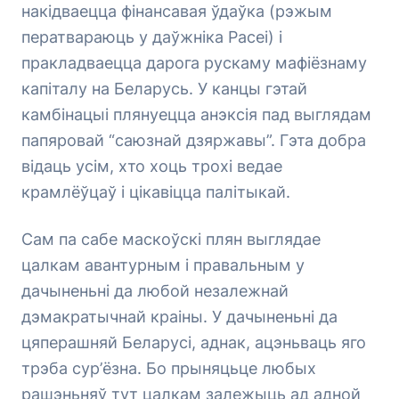
накідваецца фінансавая ўдаўка (рэжым
ператвараюць у даўжніка Расеі) і
пракладваецца дарога рускаму мафіёзнаму
капіталу на Беларусь. У канцы гэтай
камбінацыі плянуецца анэксія пад выглядам
папяровай “саюзнай дзяржавы”. Гэта добра
відаць усім, хто хоць трохі ведае
крамлёўцаў і цікавіцца палітыкай.
Сам па сабе маскоўскі плян выглядае
цалкам авантурным і правальным у
дачыненьні да любой незалежнай
дэмакратычнай краіны. У дачыненьні да
цяперашняй Беларусі, аднак, ацэньваць яго
трэба сур’ёзна. Бо прыняцьце любых
рашэньняў тут цалкам залежыць ад адной