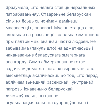
Зразумела, што нельга ставіць нерэальных
патрабаваньняў. Стварэньне беларускай
сілы ня ёсьць сынонімам дамінацыі,
масавасьці ці перавагі. Мусіць стацца сіла,
здольная на разьвіцьцё і рэальнае змаганьне
пры падтрымцы значнай часткі людзей. Не
забывайма (пакуль што) на адметнасьць і
наканаваньне беларускага змагарнага
авангарду. Само абмеркаваньне гэтае
задачы вядома ж нічога ня вырашыць, але
высьветліць акалічнасьці. Бо тое, што перад
абліччам зьнешняй расейскай і ўнутранай
пагрозы існаваньню беларускай
дзяржаўнасьці, пытаньне
агульнанацыянальнага супраціўленьня і