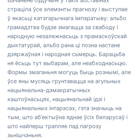
Бачаньне будучыні ў такіх абставінах
страціла ўсе элемэнты прагнозу і выступае
ў якасьці катэгарычнага імпэратыву: альбо
грамадзтва будзе змагацца за свабоду і
народную незалежнасьць з прамаскоўскай
дыктатурай, альбо рана ці позна настане
дзяржаўная і народная сьмерць. Барацьба
ня ёсьць тут выбарам, але неабходнасьцю.
Формы змаганьня могуць быць рознымі, але
ўсе яны мусяць грунтавацца на агульных
нацыянальна-дэмакратычных
каштоўнасьцях, нацыянальнай ідэі і
нацыянальных інтарэсах, гэта значыць на
тым, што аб’ектыўна яднае ўсіх беларусаў і
што найперш трапляе пад пагрозу
зьнішчэньня.