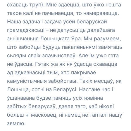
схаваць труп). Мне здаецца, што ўжо нешта
такое калі не пачынаецца, то намерваецца.
Наша задача і задача ўсёй беларускай
грамадзкасьці – не дапусьціць далейшага
зьнішчэньня Лошыцкага Яра. Мы разумеем,
што забойцы будуць пакаленьнямі замятаць
сьляды сваіх злачынстваў. Але ім ужо гэта
не ўдасца. Гэтак жа як ня ўдасца схавацца
ад адказнасьці тым, хто пакрывае
камуністычныя забойствы. Такіх месцаў, як
Лошыца, сотні на Беларусі. Настане час і
ўшанавана будзе памяць усіх нявінна
забітых беларусаў, дзеля таго, каб ніколі
больш ні масковец, ні немец не тапталі нашу
зямлю.