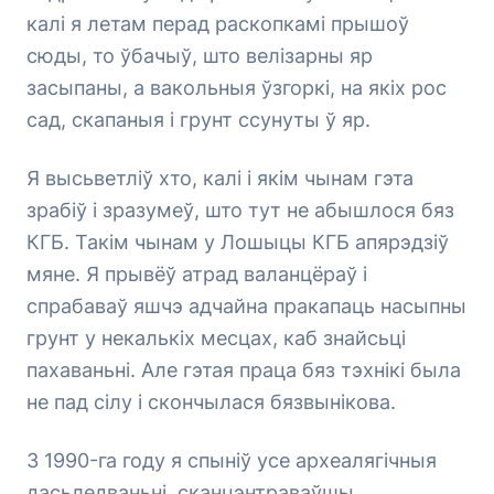
калі я летам перад раскопкамі прышоў
сюды, то ўбачыў, што велізарны яр
засыпаны, а вакольныя ўзгоркі, на якіх рос
сад, скапаныя і грунт ссунуты ў яр.
Я высьветліў хто, калі і якім чынам гэта
зрабіў і зразумеў, што тут не абышлося бяз
КГБ. Такім чынам у Лошыцы КГБ апярэдзіў
мяне. Я прывёў атрад валанцёраў і
спрабаваў яшчэ адчайна пракапаць насыпны
грунт у некалькіх месцах, каб знайсьці
пахаваньні. Але гэтая праца бяз тэхнікі была
не пад сілу і скончылася бязвынікова.
З 1990-га году я спыніў усе археалягічныя
дасьледваньні, сканцэнтраваўшы