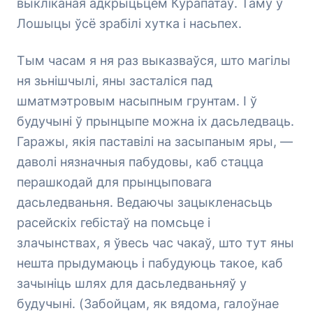
выкліканая адкрыцьцём Курапатаў. Таму ў
Лошыцы ўсё зрабілі хутка і насьпех.
Тым часам я ня раз выказваўся, што магілы
ня зьнішчылі, яны засталіся пад
шматмэтровым насыпным грунтам. І ў
будучыні ў прынцыпе можна іх дасьледваць.
Гаражы, якія паставілі на заcыпаным яры, —
даволі нязначныя пабудовы, каб стацца
перашкодай для прынцыповага
дасьледваньня. Ведаючы зацыкленасьць
расейскіх гебістаў на помсьце і
злачынствах, я ўвесь час чакаў, што тут яны
нешта прыдумаюць і пабудуюць такое, каб
зачыніць шлях для дасьледваньняў у
будучыні. (Забойцам, як вядома, галоўнае