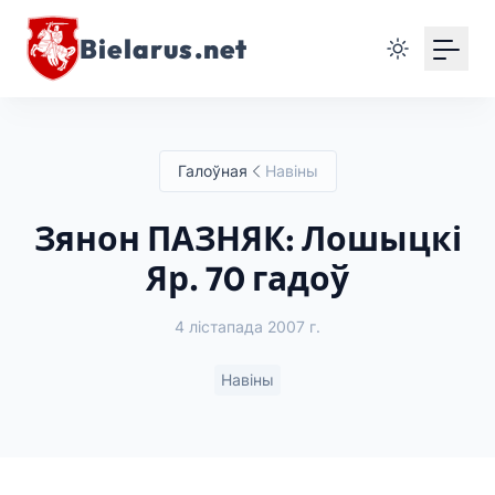
Bielarus.net
Галоўная
Навіны
Зянон ПАЗНЯК: Лошыцкі
Яр. 70 гадоў
4 лістапада 2007 г.
Навіны