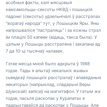
асобныя факты, калі мясцовыя
камсамольцы-сексоты НКВД і лошыцкія
падонкі (сексоты) удзельнічалі ў расстрэлах
“ворагаў народа” тут, у Лошыцкім Яры. Яны
напрошваліся “пастраляць” і за кожны стрэл
ім плацілі 50 капеек (відаць, такса была). У
цэлым у Лошыцы расстраляна і закапана ад
7 да 10-ці тысячаў чалавек.
Гэтае месца мной было адкрыта ў 1988
годзе. Тады я апытаў некалькіх жывых
сьведкаў лошыцкіх расстрэлаў і апавяданьні
некаторых (напрыклад, спадарыні Веры
Шумскай) запісаў на магнітафон. У гэтым жа
годзе, пасьля раскопак у Курапатах я
падрыхтаваўся да раскопак у Лошыцы. Але