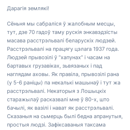
Дарагія землякі!
Сёньня мы сабраліся ў жалобным меcцы,
тут, дзе 70 гадоў таму рускія энкавэдзісты
масава расстрэльвалі беларускіх людзей.
Расстрэльвалі на працягу цэлага 1937 года.
Людзей прывозілі ў “хапунах” і часам на
бартавых грузавіках, зьвязаных і пад
наглядам аховы. Як правіла, прывозілі рана
(у 5-6 раніцы) па некалькі машынаў і тут жа
расстрэльвалі. Некаторыя з Лошыцкіх
старажылаў расказвалі мне ў 80-х, што
бачылі, як вазілі і нават як расстрэльвалі.
Сказаныя на сьмерць былі бедна апранутыя,
простыя людзі. Зафіксаваныя таксама