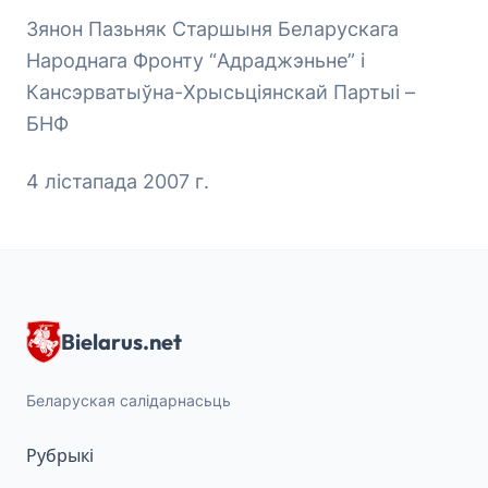
Зянон Пазьняк Старшыня Беларускага
Народнага Фронту “Адраджэньне” і
Кансэрватыўна-Хрысьціянскай Партыі –
БНФ
4 лістапада 2007 г.
Bielarus.net
Беларуская салідарнасьць
Рубрыкі