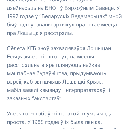
дзейнасьць на БНФ і ў Вярхоўным Савеце. У
1997 годзе ў “Беларускіх Ведамасьцях” мной
быў надрукаваны артыкул пра гэтае месца і
пра Лошыцкія расстрэлы.
Сёлета КГБ зноў захваляваўся Лошыцай.
Ёсьць зьвесткі, што тут, на месцы
расстрэльнага яра плянуюць нейкае
маштабнае будаўніцтва, прыдумваюць
вэрсіі, каб зьнішчыць Лошыцкі Крыж,
мабілізавалі каманду “інтэрпрэтатараў” і
заказных “экспэртаў”.
Увесь гэты гэбоўскі непакой тлумачыцца
проста. У 1988 годзе ў іх была паніка,