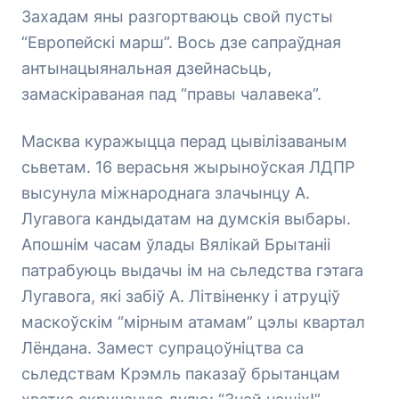
Захадам яны разгортваюць свой пусты
“Европейскі марш”. Вось дзе сапраўдная
антынацыянальная дзейнасьць,
замаскіраваная пад “правы чалавека”.
Масква куражыцца перад цывілізаваным
сьветам. 16 верасьня жырыноўская ЛДПР
высунула міжнароднага злачынцу А.
Лугавога кандыдатам на думскія выбары.
Апошнім часам ўлады Вялікай Брытаніі
патрабуюць выдачы ім на сьледства гэтага
Лугавога, які забіў А. Літвіненку і атруціў
маскоўскім “мірным атамам” цэлы квартал
Лёндана. Замест супрацоўніцтва са
сьледствам Крэмль паказаў брытанцам