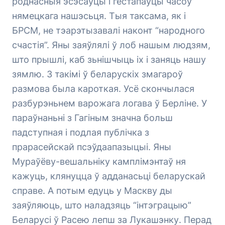
роднасныя эсэсаўцы і гестапаўцы часоў
нямецкага нашэсьця. Тыя таксама, як і
БРСМ, не тэарэтызавалі наконт “народного
счастія”. Яны заяўлялі ў лоб нашым людзям,
што прышлі, каб зьнішчыць іх і заняць нашу
зямлю. З такімі ў беларускіх змагароў
размова была кароткая. Усё скончылася
разбурэньнем варожага логава ў Берліне. У
параўнаньні з Гагіным значна больш
падступная і подлая публічка з
прарасейскай псэўдаапазыцыі. Яны
Мураўёву-вешальніку камплімэнтаў ня
кажуць, клянуцца ў адданасьці беларускай
справе. А потым едуць у Маскву ды
заяўляюць, што наладзяць “інтэграцыю”
Беларусі ў Расею лепш за Лукашэнку. Перад