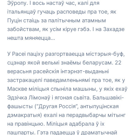
Эўропу. І вось настаў час, калі для
італьянцаў гучаць расповеды пра тое, як
Пуцін стаіць за палітычным атамным
забойствам, як усім кіруе гэбэ. І на Захадзе
нешта мяняецца…
У Расеі паціху разгортваецца містэрыя-буф,
сцэнар якой вельмі знаёмы беларусам. 22
верасьня расейскія інтэрнэт-выданьні
застракацелі паведамленьнямі пра тое, як у
Маскве міліцыя спыніла машыны, у якіх ехаў
Эдзічка Лімонаў і ягоная сьвіта. Бальшавікі-
фашысты (“Другая Россія”, антыпуцінская
дэмакратыя) ехалі на перадвыбарчы мітынг
на правінцыю. Міліцыя адабрала ў іх
пашпарты. Гэта падаецца ў драматычнай