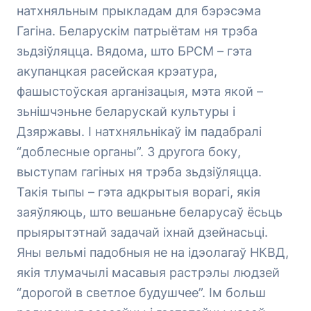
натхняльным прыкладам для бэрэсэма
Гагіна. Беларускім патрыётам ня трэба
зьдзіўляцца. Вядома, што БРСМ – гэта
акупанцкая расейская крэатура,
фашыстоўская арганізацыя, мэта якой –
зьнішчэньне беларускай культуры і
Дзяржавы. І натхняльнікаў ім падабралі
“доблесные органы”. З другога боку,
выступам гагіных ня трэба зьдзіўляцца.
Такія тыпы – гэта адкрытыя ворагі, якія
заяўляюць, што вешаньне беларусаў ёсьць
прыярытэтнай задачай іхнай дзейнасьці.
Яны вельмі падобныя не на ідэолагаў НКВД,
якія тлумачылі масавыя растрэлы людзей
“дорогой в светлое будушчее”. Ім больш