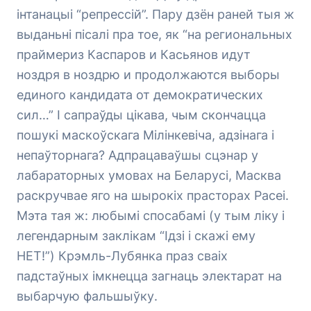
інтанацыі “репрессій”. Пару дзён раней тыя ж
выданьні пісалі пра тое, як “на региональных
праймериз Каспаров и Касьянов идут
ноздря в ноздрю и продолжаются выборы
единого кандидата от демократических
сил…” І сапраўды цікава, чым скончацца
пошукі маскоўскага Мілінкевіча, адзінага і
непаўторнага? Адпрацаваўшы сцэнар у
лабараторных умовах на Беларусі, Масква
раскручвае яго на шырокіх прасторах Расеі.
Мэта тая ж: любымі спосабамі (у тым ліку і
легендарным заклікам “Ідзі і скажі ему
НЕТ!”) Крэмль-Лубянка праз сваіх
падстаўных імкнецца загнаць электарат на
выбарчую фальшыўку.