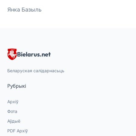
Янка Базыль
Bielarus.net
Беларуская салідарнасьць
Рубрыкі
Архіў
Фота
Аўдыё
PDF Архіў