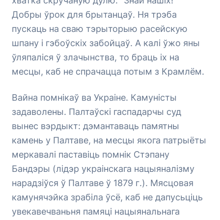
хватка скручаную дулю: “Знай нашіх!”
Добры ўрок для брытанцаў. Ня трэба
пускаць на сваю тэрыторыю расейскую
шпану і гэбоўскіх забойцаў. А калі ўжо яны
ўляпаліся ў злачынства, то браць іх на
месцы, каб не спрачацца потым з Крамлём.
Вайна помнікаў ва Украіне. Камуністы
задаволены. Палтаўскі гаспадарчы суд
вынес вэрдыкт: дэмантаваць памятны
камень у Палтаве, на месцы якога патрыёты
меркавалі паставіць помнік Стэпану
Бандэры (лідэр украінскага нацыяналізму
нарадзіўся ў Палтаве ў 1879 г.). Мясцовая
камунячэйка зрабіла ўсё, каб не дапусьціць
увекавечваньня памяці нацыянальнага