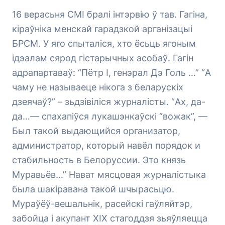
16 верасьня СМІ бралі інтэрвію ў тав. Гагіна,
кіраўніка менскай гарадзкой арганізацыі
БРСМ. У яго спыталіся, хто ёсьць ягоным
ідэалам сярод гістарычных асобаў. Гагін
адрапартаваў: “Пётр І, генэрал Дэ Голь …” “А
чаму не называеце нікога з беларускіх
дзеячаў?” – зьдзівіліся журналісты. “Ах, да-
да…— спахапіўся лукашэнкаўскі “вожак”, —
Был такой выдающийся организатор,
администратор, который навёл порядок и
стабильность в Белоруссии. Это князь
Муравьёв…” Нават мясцовая журналістыка
была шакіравана такой шчырасьцю.
Мураўёў-вешальнік, расейскі гаўляйтэр,
забойца і акупант ХІХ стагоддзя зьяўляецца