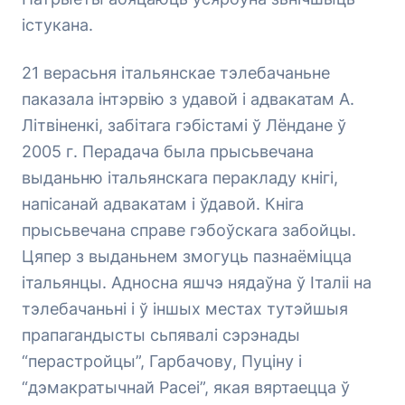
істукана.
21 верасьня італьянскае тэлебачаньне
паказала інтэрвію з удавой і адвакатам А.
Літвіненкі, забітага гэбістамі ў Лёндане ў
2005 г. Перадача была прысьвечана
выданьню італьянскага перакладу кнігі,
напісанай адвакатам і ўдавой. Кніга
прысьвечана справе гэбоўскага забойцы.
Цяпер з выданьнем змогуць пазнаёміцца
італьянцы. Адносна яшчэ нядаўна ў Італіі на
тэлебачаньні і ў іншых местах тутэйшыя
прапагандысты сьпявалі сэрэнады
“перастройцы”, Гарбачову, Пуціну і
“дэмакратычнай Расеі”, якая вяртаецца ў