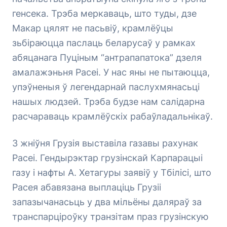
генсека. Трэба меркаваць, што туды, дзе
Макар цялят не пасьвіў, крамлёўцы
зьбіраюцца паслаць беларусаў у рамках
абяцанага Пуціным “антрапапатока” дзеля
амалажэньня Расеі. У нас яны не пытаюцца,
упэўненыя ў легендарнай паслухмянасьці
нашых людзей. Трэба будзе нам салідарна
расчараваць крамлёўскіх рабаўладальнікаў.
3 жніўня Грузія выставіла газавы рахунак
Расеі. Гендырэктар грузінскай Карпарацыі
газу і нафты А. Хетагуры заявіў у Тбілісі, што
Расея абавязана выплаціць Грузіі
запазычанасьць у два мільёны даляраў за
транспарціроўку транзітам праз грузінскую