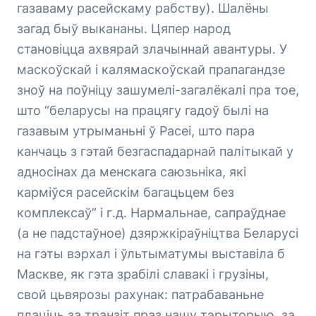
газаваму расейскаму рабству). Шалёны
загад быў выкананы. Цяпер народ
становіцца ахвярай злачыннай авантуры. У
маскоўскай і калямаскоўскай прапагандзе
зноў на поўніцу зашумелі-загалёкалі пра тое,
што “беларусы на працягу гадоў былі на
газавым утрыманьні ў Расеі, што пара
канчаць з гэтай безгаспадарнай палітыкай у
адносінах да менскага саюзьніка, які
карміўся расейскім багацьцем без
комплексаў” і г.д. Нармальнае, сапраўднае
(а не падстаўное) дзяржкіраўніцтва Беларусі
на гэты вэрхал і ўльтыматумы выставіла б
Маскве, як гэта зрабілі славакі і грузіны,
свой цьвярозы рахунак: патрабаваньне
плаціць за транзіт праз нашу тэрыторыю, за