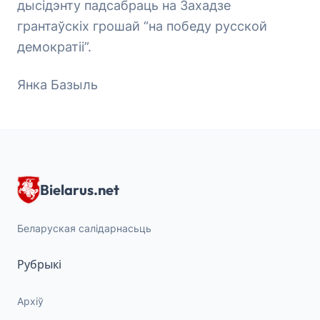
дысідэнту падсабраць на Захадзе
грантаўскіх грошай “на победу русской
демократіі”.
Янка Базыль
Bielarus.net
Беларуская салідарнасьць
Рубрыкі
Архіў