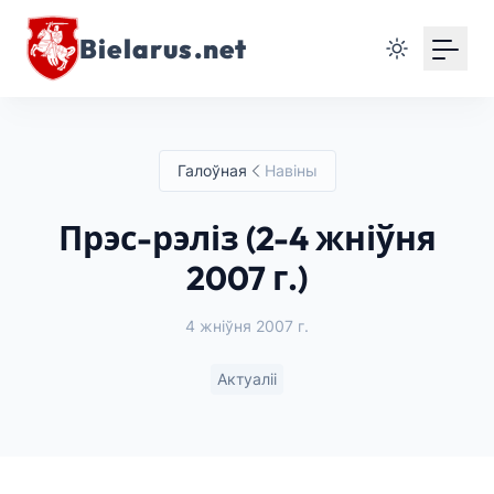
Bielarus.net
Галоўная
Навіны
Прэс-рэліз (2-4 жніўня
2007 г.)
4 жніўня 2007 г.
Актуаліі