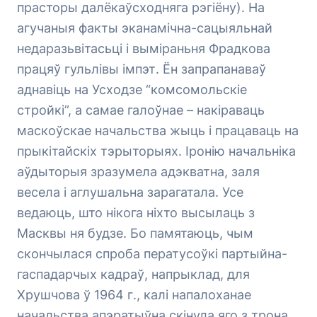
прасторы далёкаўсходняга рэгіёну). На
агучаныя факты эканамічна-сацыяльнай
недаразьвітасьці і выміраньня Фрадкова
працяў гульлівы імпэт. Ён запрапанаваў
аднавіць на Усходзе “комсомольскіе
стройкі”, а самае галоўнае – накіраваць
маскоўскае начальства жыць і працаваць на
прыкітайскіх тэрыторыях. Іронію начальніка
аўдыторыя зразумела адэкватна, заля
весела і аглушальна зарагатала. Усе
ведаюць, што нікога ніхто высылаць з
Масквы ня будзе. Бо памятаюць, чым
скончылася спроба ператусоўкі партыйна-
гаспадарчых кадраў, напрыклад, для
Хрушчова ў 1964 г., калі напалоханае
начальства апэратыўна скінула яго з трона