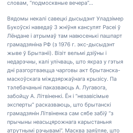
словам, “подмосквные вечера”…
Вядомы некалі савецкі дысыдэнт Уладзімер
Букоўскі наведаў 3 жніўня кансулят Расеі ў
Лёндане і атрымаў там навюсенькі пашпарт
грамадзяніна РФ (з 1976 г. экс-дысыдэнт
жыве ў Брытаніі). Візіт вельмі дзіўны і
недарэчны, калі улічваць, што якраз у гэтыя
дні разгортваецца чарговы акт брытанска-
маскоўскага міждзяржаўнага крызісу. Па
тэлебачаньні паказваюць А. Лугавога,
забойцу А. Літвіненкі. Ён і “незавісімые
эксперты” расказваюць, што брытанскі
грамадзянін Літвіненка сам сябе забіў “з
прычыны неасьцярожнага карыстаньня
атрутнымі рэчывамі”. Масква заяўляе, што