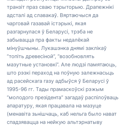
транзіт праз сваю тэрыторыю. Драпежнікі
адсталі ад славакаў. Вяртаючыся да
чарговай газавай істэрыкі, якая
разгарнулася ў Беларусі, трэба не
забывацца пра факты недалёкай
мінуўшчыны. Лукашэнка днямі заклікаў
“топіть древесіной”, “возобновлять
мазутные установкі”. Але людзі памятаюць,
што рэзкі пераход на поўную залежнасьць
ад расейскага газу адбыўся ў Беларусі ў
1995-96 гг. Тады прамаскоўскі рэжым
“молодого презідента” загадаў распілоўваць
апаратуру, якая працавала на мазуце
(менавіта зьнішчаць, каб нельга было нават
спадзявацца на нейкую альтэрнатыву