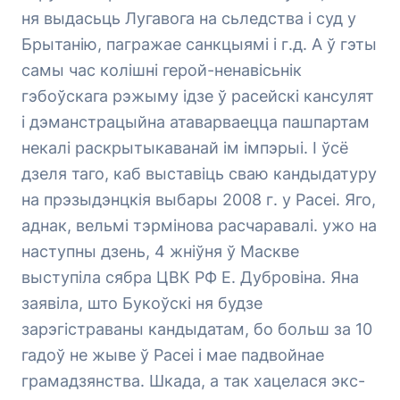
ня выдасьць Лугавога на сьледства і суд у
Брытанію, пагражае санкцыямі і г.д. А ў гэты
самы час колішні герой-ненавісьнік
гэбоўскага рэжыму ідзе ў расейскі кансулят
і дэманстрацыйна атаварваецца пашпартам
некалі раскрытыкаванай ім імпэрыі. І ўсё
дзеля таго, каб выставіць сваю кандыдатуру
на прэзыдэнцкія выбары 2008 г. у Расеі. Яго,
аднак, вельмі тэрмінова расчаравалі. ужо на
наступны дзень, 4 жніўня ў Маскве
выступіла сябра ЦВК РФ Е. Дубровіна. Яна
заявіла, што Букоўскі ня будзе
зарэгістраваны кандыдатам, бо больш за 10
гадоў не жыве ў Расеі і мае падвойнае
грамадзянства. Шкада, а так хацелася экс-