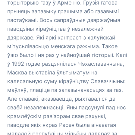
тэрыторыю газу ў Арменію. Грузія гатова
прыняць запазыку грашыма або газавымі
пастаўкамі. Вось сапраўдныя дзяржаўныя
паводзіны кіраўніцтва ў незалежнай
дзяржаве. Які яркі кантраст з халуйскай
мітусьлівасьцю менскага рэжыма. Такое
ўжо было і ня раз у найноўшай гісторыі. Калі
ў 1992 годзе раздзялілася Чэхаславаччына,
Масква выставіла ўльтыматум на
калясальную суму кіраўніцтву Славаччыны:
маўляў, плаціце па запазычанасьцях за газ.
Але славакі, аказваецца, рыхтаваліся да
сваёй незалежнасьці. Яны падсунулі пад нос
крамлёўскім рэвізорам свае рахункі,
паводле якіх якраз Расея была вінаватая
маладой рэспубліцы мільёны даляраў за