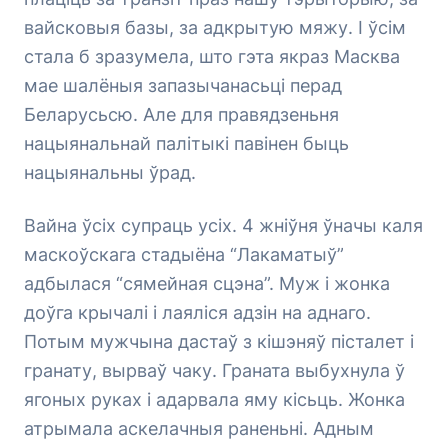
вайсковыя базы, за адкрытую мяжу. І ўсім
стала б зразумела, што гэта якраз Масква
мае шалёныя запазычанасьці перад
Беларусьсю. Але для правядзеньня
нацыянальнай палітыкі павінен быць
нацыянальны ўрад.
Вайна ўсіх супраць усіх. 4 жніўня ўначы каля
маскоўскага стадыёна “Лакаматыў”
адбылася “сямейная сцэна”. Муж і жонка
доўга крычалі і лаяліся адзін на аднаго.
Потым мужчына дастаў з кішэняў пісталет і
гранату, вырваў чаку. Граната выбухнула ў
ягоных руках і адарвала яму кісьць. Жонка
атрымала аскелачныя раненьні. Адным