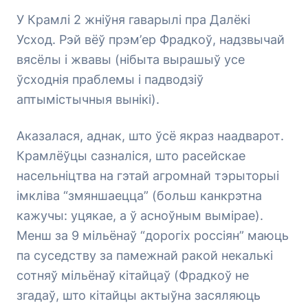
У Крамлі 2 жніўня гаварылі пра Далёкі
Усход. Рэй вёў прэм’ер Фрадкоў, надзвычай
вясёлы і жвавы (нібыта вырашыў усе
ўсходнія праблемы і падводзіў
аптымістычныя вынікі).
Аказалася, аднак, што ўсё якраз наадварот.
Крамлёўцы сазналіся, што расейскае
насельніцтва на гэтай агромнай тэрыторыі
імкліва “змяншаецца” (больш канкрэтна
кажучы: уцякае, а ў асноўным вымірае).
Менш за 9 мільёнаў “дорогіх россіян” маюць
па суседству за памежнай ракой некалькі
сотняў мільёнаў кітайцаў (Фрадкоў не
згадаў, што кітайцы актыўна засяляюць